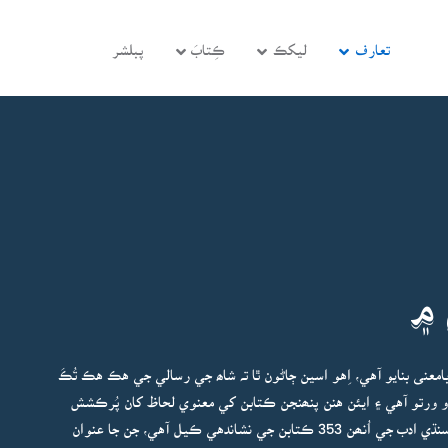
تعارف
ليکڪ
ڪِتابَ
پبلشر
 ۾
عنى بنايو آهي، اِهو اسين ڄاڻون ٿا تہ شاھ جي رسالي جي هڪ هڪ تُڪَ
دو ورتو آهي ۽ ايئن هنن پنھنجن ڪتابن کي معنوي لحاظ کان پُرڪشش
 سنڌي ادب جي اُنھن
353
ڪتابن
جي نشاندهي ڪيل آهي، جن جا عنوان