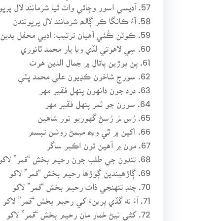
57. آديسي اسور وڄائي واٽ ٿيا شرمانند لال پرڀونندن
58. آءُ ڪانگا ڪر ڳالھ شرمانند لال پرڀونندن
59. ڪوٽن ڪُٺي آهيان ترتيب: ادبي محفل بدين
60. سِي لاهوتي لڏي ويا يار محمد ٿانوري
61. پن ٻوڙين پاتال ۾ جمال الدين هوت
62. سورج شاخون ڪڍيون علي محمد ڀٽي
63. درد جون دانهون پنهل فقير مهر
64. سورن جو ثمر پنهل فقير مهر
65. رُس مَ رُسڻ گهوريو نور شاهين
66. اکين ۾ ٿي ويھ ميمڻ روشن تبسم
67. مون ۾ آهين تون اڪبر ساگر
68. تندون جي طلب جون رحيم بخش “قمر” لاکو
69. ڳاڙهيندين ڳوڙها رحيم بخش “قمر” لاکو
70. چنڊ تنهنجي ذات رحيم بخش “قمر” لاکو
71. آءُ نه گڏي پرينءَ کي رحيم بخش “قمر” لاکو
72. کڻي نيڻ خمار مان رحيم بخش “قمر” لاکو