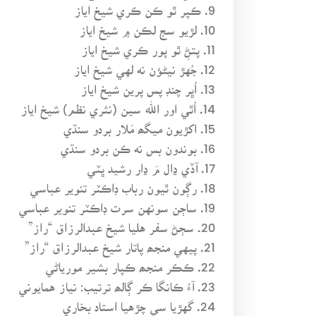
9. ڪپر ٿو ڪن ڪري شيخ اياز
10. لڙيو سج لڪن ۾ شيخ اياز
11. پتڻِ ٿو پور ڪري شيخ اياز
12. جُهڙ نيڻؤن نه لهي شيخ اياز
13. اُڀر چنڊ پس پرين شيخ اياز
14. اُٿي اور الله سين (نثري نظم) شيخ اياز
15. اکڙيون ميگھ مَلار بردو سنڌي
16. بوندون بس نه ڪن بردو سنڌي
17. آڏي ڍال مَ ڍار رشيد ڀٽي
18. رڳون ٿيون رباب ڊاڪٽر تنوير عباسي
19. ساڄن سونهن سرت ڊاڪٽر تنوير عباسي
20. سڄڻ سفر هليا شيخ عبدالرزاق “راز”
21. پيهي منجھ پاتار شيخ عبدالرزاق “راز”
22. ڪڪر منجھ ڪپار بشير مورياڻي
23. آءُ ڪانگا ڪر ڳالھ ترتيب: نياز همايوني
24. گهڙيا سي چڙهيا استاد بخاري