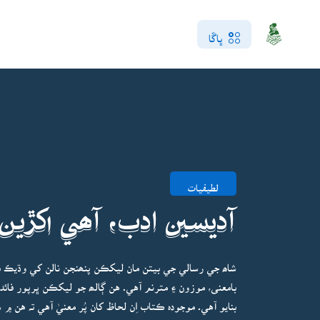
ڀاڱا
لطيفيات
آديسين ادب، آھي اکڙين
شاھ جي رسالي جي بيتن مان ليکڪن پنھنجن نالن کي وڌيڪ بام
بامعنى، موزون ۽ مترنم آهي. هن ڳالھ جو ليکڪن ڀرپور فائ
بنايو آهي. موجودہ ڪتاب اِن لحاظ کان پُر معنيٰ آهي تہ هن ۾