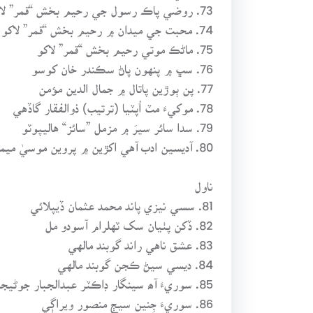
73. روضي پاڪ رسول جي رحيم بخش “قمر” لاکو
74. محبت جي ميدان ۾ رحيم بخش “قمر” لاکو
75. ماڻڪ موتي رحيم بخش “قمر” لاکو
76. سڀ ۾ پنهون پاڻ سڪندر خان کوسو
77. پن ٻوڙين پاتال ۾ جمال الدين مؤمن
78. موکيءَ مٽ اُپٽيا (ترتيب) ذوالفقار گاڏهي
79. سدا سائر سيرَ ۾ مزمل ”سائز“ هاليپوٽو
80. آديسين ادب آهي اکڙين ۾ پروين موسيٰ ميمڻ
ناول
81. سسي نيزي پاند محمد عثمان ڏيپلائي
82. ڏکن پٺيان سک ٽهلرام آسودو مل
83. عشق ناهي راند گوبند مالهي
84. ديسي سيڻ ڪجن گوبند مالهي
85. سوريءَ آھ سينگار ڊاڪٽر عبدالجبار جوڻيجو
86. سوريءَ جِنين سيڄ منصور ويراڳي