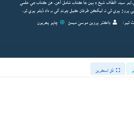
ي.ايم سيد، الطاف شيخ ۽ ٻين جا ڪتاب شامل آهن. هن ڪتاب جي علمي
ي پروڙ پوي ٿي تہ ليکڪن طرفان ڪيل چونڊ کي بہ داد ڏيڻو پوي ٿو.
ٽ ٿيو:
ڊاڪٽر پروين موسيٰ ميمڻ
ڇاپو پھريون
و
فُل اسڪرين