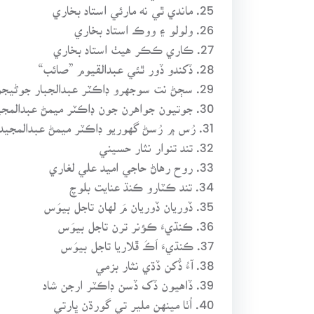
25. ماندي ٿي نه مارئي استاد بخاري
26. ولولو ۽ ووڪ استاد بخاري
27. ڪاري ڪڪر هيٺ استاد بخاري
28. ڏکندو ڏور ٿئي عبدالقيوم ”صائب“
29. سڄڻ نت سوجهرو ڊاڪٽر عبدالجبار جوڻيجو
30. جوتيون جواهرن جون ڊاڪٽر ميمڻ عبدالمجيد
31. رُس ۾ رُسڻ گهوريو ڊاڪٽر ميمڻ عبدالمجيد
32. تند تنوار نثار حسيني
33. روح رهاڻ حاجي اميد علي لغاري
34. تند ڪٽارو ڪنڌ عنايت بلوچ
35. ڏوريان ڏوريان مَ لهان تاجل بيوَس
36. ڪنڌيءَ ڪؤنر ترن تاجل بيوَس
37. ڪنڌيءَ اَڪَ ڦلاريا تاجل بيوَس
38. آءُ ڏُکن ڏڌي نثار بزمي
39. ڏاهيون ڏک ڏسن ڊاڪٽر ارجن شاد
40. اُٺا مينهن ملير تي گورڌن ڀارتي