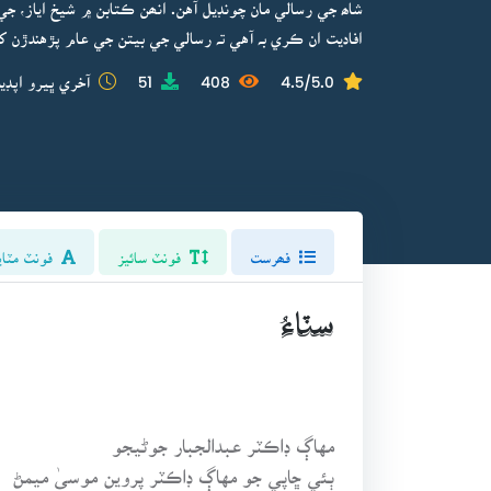
شاھ جي رسالي مان چونڊيل آهن. انھن ڪتابن ۾ شيخ اياز، ج
افاديت ان ڪري بہ آهي تہ رسالي جي بيتن جي عام پڙهندڙن ک
4.5/5.0
408
51
آخري ڀيرو اپڊي
فھرست
فونٽ سائيز
فونٽ مٽاي
سٽاءُ
مهاڳ ڊاڪٽر عبدالجبار جوڻيجو
ٻئي ڇاپي جو مهاڳ ڊاڪٽر پروين موسىٰ ميمڻ