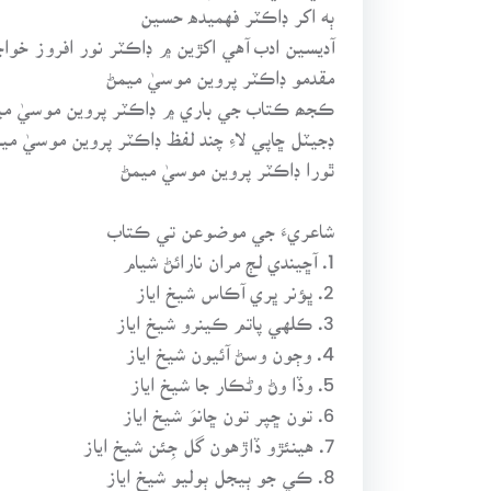
ٻه اکر ڊاڪٽر فهميده حسين
آديسين ادب آهي اکڙين ۾ ڊاڪٽر نور افروز خواج
مقدمو ڊاڪٽر پروين موسيٰ ميمڻ
ڪجھ ڪتاب جي باري ۾ ڊاڪٽر پروين موسيٰ مي
ڊجيٽل ڇاپي لاءِ چند لفظ ڊاڪٽر پروين موسيٰ مي
ٿورا ڊاڪٽر پروين موسيٰ ميمڻ
شاعريءَ جي موضوعن تي ڪتاب
1. آڇيندي لڄ مران نارائڻ شيام
2. ڀؤنر ڀري آڪاس شيخ اياز
3. ڪلهي پاتم ڪينرو شيخ اياز
4. وڄون وسڻ آئيون شيخ اياز
5. وڏا وڻ وڻڪار جا شيخ اياز
6. تون ڇپر تون ڇانوَ شيخ اياز
7. هينئڙو ڏاڙهون گل جِئن شيخ اياز
8. ڪي جو ٻيجل ٻوليو شيخ اياز