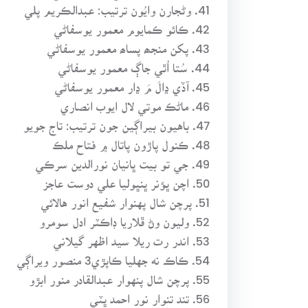
41. وڻجارن وايُون ترتيب: عبدالڪريم پلي
42. ڪائو ڪمايوم معمور يوسفاڻي
43. پکن منجھ پساھ معمور يوسفاڻي
44. سُتا اُٿي جاڳ معمور يوسفاڻي
45. آڏي ڍالَ مَ ڍار معمور يوسفاڻي
46. ماڻڪ موتي لال ايوب انصاري
47. باهيون بيراڳين جون ترتيب: تاج جويو
48. ڪنول پاڙون پاتال ۾ فتاح ملڪ
49. جي تو بيت ڀانيان نورالدين سرڪي
50. اچن ڀؤنر ڀنڀوليا علي دوست عاجز
51. پرچن شال پهنوار شفيع انور هالائي
52. وليون وڻ ڦلاريا ڊاڪٽر ادل سومرو
53. اندر رت ريلا سيد اظهر گيلاني
54. ڪاڪ نه جهليا ڪاپڙي3 منصور ويراڳي
55. پرچن شال پنهوار عبدالقادر منور ابڙو
56. تند تنوار نور احمد ڀٽي