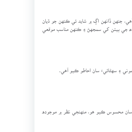
هي، جنهن ڏانهن اڳ ۾ شايد ئي ڪنهن جو ڌيان
اھ جي بيتن کي سمجهڻ ۽ ڪنهن مناسب موقعي
ني ۽ سهڻائيءَ سان احاطو ڪيو آهي.
ت سان محسوس ڪيو هو، منهنجي نظر ۾ موجوده