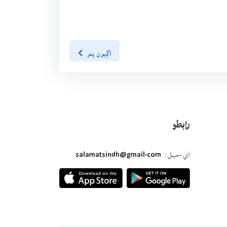
اڳيون پنو
رابطو
اي-ميل:
salamatsindh@gmail.com