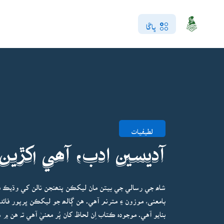
ڀاڱا
لطيفيات
آديسين ادب، آھي اکڙين
شاھ جي رسالي جي بيتن مان ليکڪن پنھنجن نالن کي وڌيڪ بام
بامعنى، موزون ۽ مترنم آهي. هن ڳالھ جو ليکڪن ڀرپور فائ
بنايو آهي. موجودہ ڪتاب اِن لحاظ کان پُر معنيٰ آهي تہ هن ۾