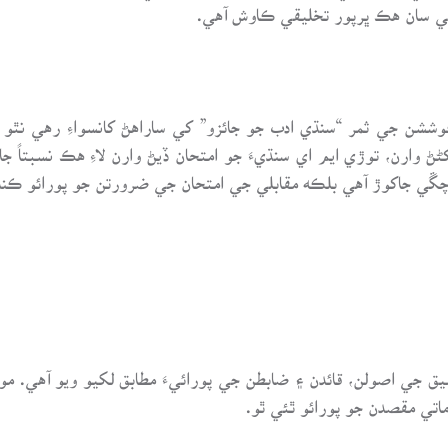
لي سان هڪ ڀرپور تخليقي ڪاوش آهي.
وششن جي ثمر “سنڌي ادب جو جائزو” کي ساراهڻ کانسواءِ رهي ن
ڻ وارن، توڙي ايم اي سنڌيءَ جو امتحان ڏيڻ وارن لاءِ هڪ نسبتاً
 چڱي جاکوڙ آهي بلڪه مقابلي جي امتحان جي ضرورتن جو پورائو ڪن
ق جي اصولن، قائدن ۽ ضابطن جي پورائيءَ مطابق لکيو ويو آهي. 
ي مقصدن جو پورائو ٿئي ٿو.