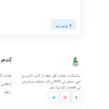
پويون پَنو
ڳنڍجو
سنڌسلامت ڪتاب گهر ھڪ آن لائين لائبريري
ڪتاب گهر
آھي، جنھن تي 2010ع کان مختلف موضوعن
انتظامي 
تي ڪتاب رکيا پيا وڃن.
رابطو