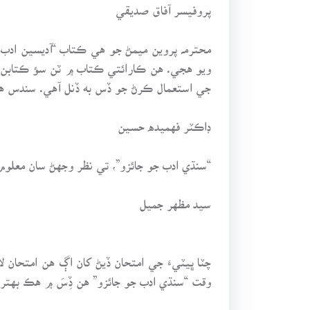
پروفيسر آفاق صديقي
محترمہ پروين ميمڻ جو هي ڪتاب “آديسين ادب 
ويو هجي. هن ڪارائتي ڪتاب ۾ ٽن سؤ ڪتابن 
جي استعمال ڪرڻ جو ڏس به ڏنل آهي. سندس هن
ڊاڪٽر فهميده حسين
“سنڌي ادب جو جائزو”، تي نظر وجهڻ سان معلو
سيد مظهر جميل
چٽا ڀيٽيءَ جي امتحان ڏيڻ کان اڳ هن امتحا
وقت “سنڌي ادب جو جائزو” هن ڏِسَ ۾ هڪ بهتر 