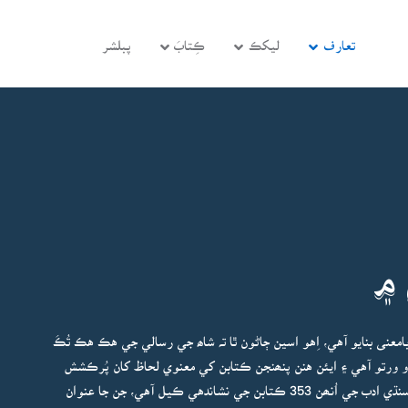
تعارف
ليکڪ
ڪِتابَ
پبلشر
 ۾
عنى بنايو آهي، اِهو اسين ڄاڻون ٿا تہ شاھ جي رسالي جي هڪ هڪ تُڪَ
دو ورتو آهي ۽ ايئن هنن پنھنجن ڪتابن کي معنوي لحاظ کان پُرڪشش
 سنڌي ادب جي اُنھن
353
ڪتابن
جي نشاندهي ڪيل آهي، جن جا عنوان