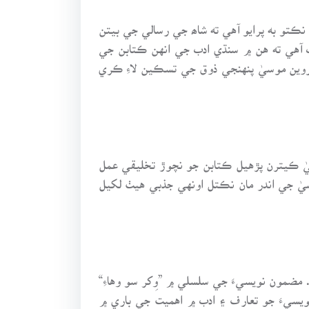
ڪتو به پرايو آهي ته شاھ جي رسالي جي بيتن
تاب آهي ته هن ۾ سنڌي ادب جي انهن ڪتابن جي
پروين موسيٰ پنهنجي ذوق جي تسڪين لاءِ ڪري
سيٰ ڪيترن پڙهيل ڪتابن جو نچوڙ تخليقي عمل
يٰ جي اندر مان نڪتل اونهي جذبي هيٺ لکيل
مضمون نويسيءَ جي سلسلي ۾ ”وِکر سو وهاءِ“
سيءَ جو تعارف ۽ ادب ۾ اهميت جي باري ۾