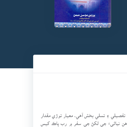
 تفصيلي ۽ تسلي بخش آهي. معيار توڙي مقدار
ته هن نياڻيءَ جي لکڻ جي سفر ۾ رب پاڪ کيس