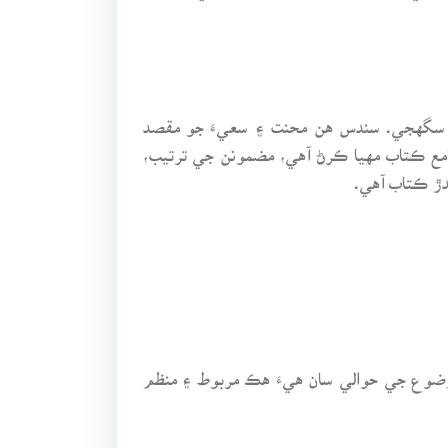
ٿو سگهجي. سندس هن محنت ۽ سعيءَ جو مقصد
 جامع ڪتاب مهيا ڪرڻ آهي، مضمونن جي ترتيب،
دڙ ڪتاب آهي.
موضوع جي حوالي سان هيءَ هڪ مربوط ۽ منظم