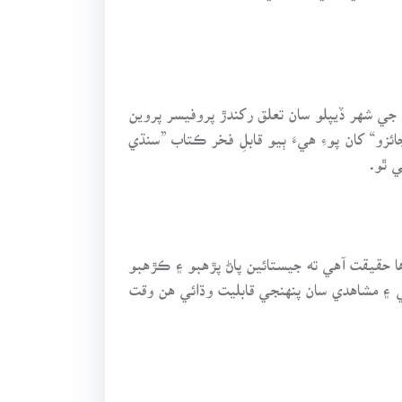
 جي شهر ڏيپلو سان تعلق رکندڙ پروفيسر پروين
“ کان پوءِ هيءَ ٻيو قابلِ فخر ڪتاب ”سنڌي
 ٿو.
ها حقيقت آهي ته جيستائين پاڻ پڙهبو ۽ ڪڙهبو
عي ۽ مشاهدي سان پنهنجي قابليت وڌائي هن وقت