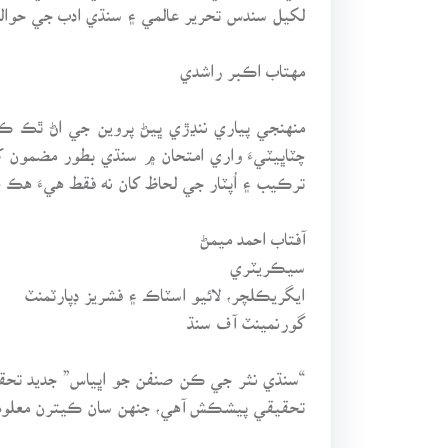
لکيل سندس تحرير عالمي ۽ سنڌي ادب جي حوا
مهتاب اڪبر راشدي
منهنجي پياري ننڍڙي ڀيڻ پروين جي اڻ ٿڪ ڪ
چٽاڀيٽيءَ واري امتحان ۾ سنڌي بطور مضمون کڻ
ترڪيب ۽ اُپٽار جي لحاظ کان نه فقط هيءَ هڪ
آفتاب احمد ميمڻ
سيڪريٽري
ايگريڪلچر، لائيو اسٽاڪ ۽ فشريز ڊپارٽمنٽ
گورنمينٽ آف سنڌ
“سنڌي نثر جي ڪن صنفن جو اڀياس” جديد تحقي
تحقيقي پيشڪش آهي، جنهن سان ڪيترن معلومات