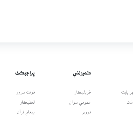
ڪميونٽي
پراجيڪٽ
 بابت
طريقيڪار
فونٽ سرور
سَٿ
عمومي سوال
لفظيڪار
فورم
پيغامِ قرآن