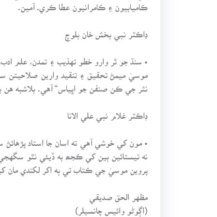
ڪاميابيون ۽ ڪامرانيون عطا ڪري. آمين.
ڊاڪٽر نبي بخش خان بلوچ
• سنڌ جو ٿر وارو خطو تهذيب ۽ تمدن، علم ادب،
موسيٰ ميمڻ تحقيق ۽ تنقيد وارين صلاحيتن سا
نثر جي ڪن صنفن جو اڀياس“ آهي. بلاشبه هن ب
ڊاڪٽر غلام نبي علي الانا
• مون کي خوشي آهي ته اسان جا استاد پڙهائڻ س
نه تيستائين ٻين کي ڪجھ به ڏيئي نٿو سگهجي. ه
پروين موسيٰ جي ڪتاب تي ٻه اکر لکندي مان کيس
مظهر الحق صديقي
(اڳوڻو وائيس چانسيلر)