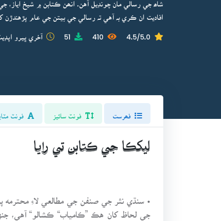
شاھ جي رسالي مان چونڊيل آهن. انھن ڪتابن ۾ شيخ اياز، ج
افاديت ان ڪري بہ آهي تہ رسالي جي بيتن جي عام پڙهندڙن ک
4.5/5.0
410
51
آخري ڀيرو اپڊيٽ
فھرست
فونٽ سائيز
فونٽ مٽاي
ليکڪا جي ڪتابن تي رايا
• سنڌي نثر جي صنفن جي مطالعي لاءِ محترمه 
جي لحاظ کان هڪ ”ڪامياب“ ڪشالو“ آهي، جنهن 