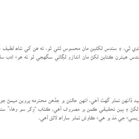
ونڊي ٿي، ۽ سندس لکڻين مان محسوس ٿئي ٿو، ته هن کي شاھ لطيف س
 هيترن ڪتابن لکڻ مان اندازو لڳائي سگهجي ٿو ته هوءَ ادب سان
قيد ڏانهن تمام گهٽ آهي. انهن حالتن ۾ جڏهن محترمه پروين ميمڻ 
لکڻ ۽ ٻين تحقيقي ڪمن ۾ مصروف آهي. ڪتاب “وِکر سو وهاءِ” سند
ءَ جي مَدَ ۾ هيءَ ڪاوش تمام ساراھ لائق آهي.