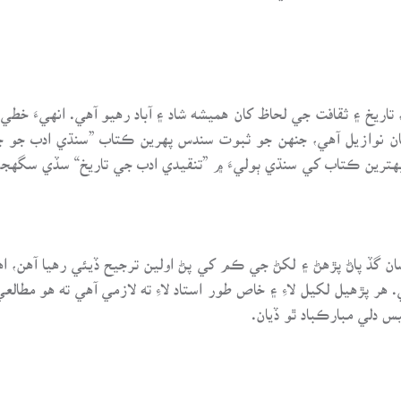
 تاريخ ۽ ثقافت جي لحاظ کان هميشه شاد ۽ آباد رهيو آهي. انهيءَ خطي
ن نوازيل آهي، جنهن جو ثبوت سندس پهرين ڪتاب ”سنڌي ادب جو جائزو
هترين ڪتاب کي سنڌي ٻوليءَ ۾ ”تنقيدي ادب جي تاريخ“ سڏي سگهجي
ان گڏ پاڻ پڙهڻ ۽ لکڻ جي ڪم کي پڻ اولين ترجيح ڏيئي رهيا آهن، ا
ر پڙهيل لکيل لاءِ ۽ خاص طور استاد لاءِ ته لازمي آهي ته هو مطال
 دلي مبارڪباد ٿو ڏيان.