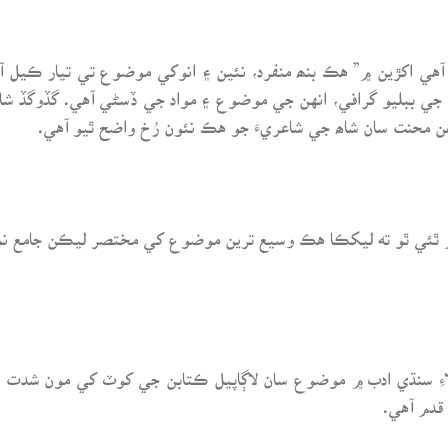
آهي اکڙين ۾” هڪ بنھ منفرد، نئين ۽ انوکي موضوع تي تيار ڪيل آ
جي ببليو گرافي، انهن جي موضوع ۽ مواد جي ڏسڻي آهي. گڏوگڏ ش
 محنت سان شاھ جي شاعريءَ جو هڪ نئون رُخ واضح ٿيو آهي.
م ٿئي ٿو ته ليکڪا هڪ وسيع ترين موضوع کي مختصر ليڪن جامع نمو
ن لاءِ سنڌي ادب ۾ موضوع سان لاڳاپيل ڪتابن جي کوٽ کي مون شد
قدم آهي.