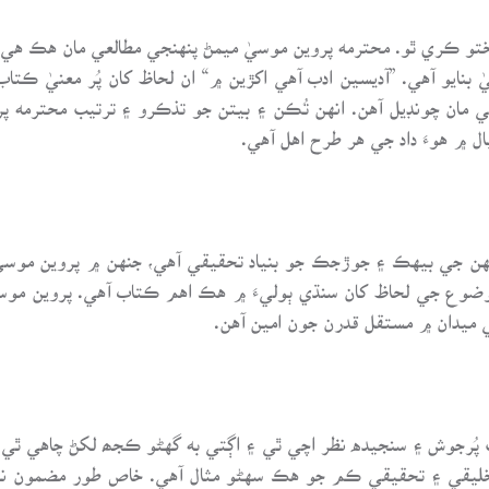
تو ڪري ٿو. محترمه پروين موسيٰ ميمڻ پنهنجي مطالعي مان هڪ هي ن
 بنايو آهي. ”آديسين ادب آهي اکڙين ۾“ ان لحاظ کان پُر معنيٰ ڪ
 مان چونڊيل آهن. انهن تُڪن ۽ بيتن جو تذڪرو ۽ ترتيب محترمه 
 ۾ هوءَ داد جي هر طرح اهل آهي.
 جنهن جي بيهڪ ۽ جوڙجڪ جو بنياد تحقيقي آهي، جنهن ۾ پروين مو
وضوع جي لحاظ کان سنڌي ٻوليءَ ۾ هڪ اهم ڪتاب آهي. پروين موس
 ميدان ۾ مستقل قدرن جون امين آهن.
ت پُرجوش ۽ سنجيده نظر اچي ٿي ۽ اڳتي به گهڻو ڪجھ لکڻ چاهي ٿي. 
يقي ۽ تحقيقي ڪم جو هڪ سهڻو مثال آهي. خاص طور مضمون نوي