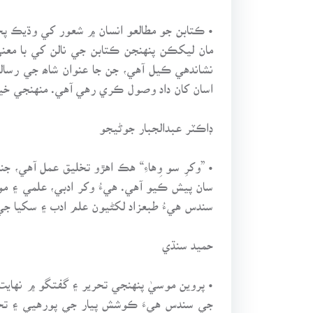
• ڪتابن جو مطالعو انسان ۾ شعور کي وڌيڪ پخ
مان ليکڪن پنهنجن ڪتابن جي نالن کي با معنيٰ
نشاندهي ڪيل آهي، جن جا عنوان شاھ جي رسالي
اسان کان داد وصول ڪري رهي آهي. منهنجي خيال
ڊاڪٽر عبدالجبار جوڻيجو
• ”وکرِ سو وِهاءِ“ هڪ اهڙو تخليق عمل آهي،
سان پيش ڪيو آهي. هيءُ وکر ادبي، علمي ۽ م
سندس هيءُ طبعزاد لکڻيون علم ادب ۽ سکيا جي
حميد سنڌي
• پروين موسيٰ پنهنجي تحرير ۽ گفتگو ۾ نهاي
جي سندس هيءَ ڪوشش پيار جي پورهيي ۽ تخل