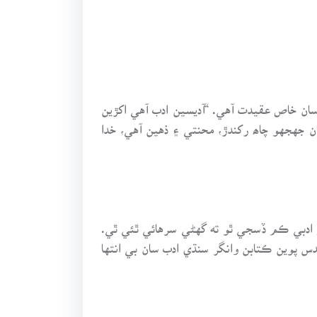
ان خاص عقيدت آهي. “آديسين ادب آهي اکڙين
 جهجهو چاھ رکندڙ، محنتي ۽ ذهين آهي، خدا
جو ادبي ڪم ڏسجي ٿو ته گهڻي سرهائي ٿئي ٿي.
س پوين ڪتابن وانگر سنڌي ادب سان بي انتها