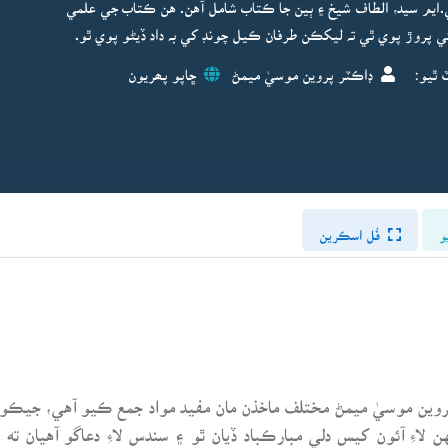
ي.ايم سيد، الطاف شيخ ۽ ٻين جا ڪتاب شامل آهن. هن ڪتاب جي علمي
ي پروڙ پوي ٿي تہ ليکڪن طرفان ڪيل چونڊ کي بہ داد ڏيڻو پوي ٿو.
 ٿيو:
ڊاڪٽر پروين موسيٰ ميمڻ
ڇاپو پھريون
و
فُل اسڪرين
پروين موسيٰ ميمڻ مختلف ماخذن مان مفيد مواد جمع ڪيو آهي، جيڪو
لاءِ آئون کيس دلي مبارڪباد ڏيان ٿو ۽ سندس لاءِ دعاگو آهيان 