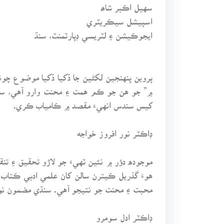
سهيل اڪبر شاھ
اسپيشل سيڪريٽري
ايجوڪيشن ۽ لٽريسي ڊپارٽمنٽ، سنڌ
پروين پنهنجين لکڻين جا ڏکيا ڏکيا موضوع چ
۾” جو هن جو ڪم همت ۽ محنت وارو آهي، سندس
کيس سندس انهيءَ مقصد ۾ ڪامياب ڪري.
ڊاڪٽر نور افروز خواجه
موجوده دؤر ۾ نئين ٽهيءَ جو لاڙو تحقيق ۽ تن
هوءَ گذريل ڪيترن سالن کان علمي ادبي ڪتاب 
محبت ۽ محنت جو نتيجو آهي. سنڌي مضمون نويسي
ڊاڪٽر ادل سومرو