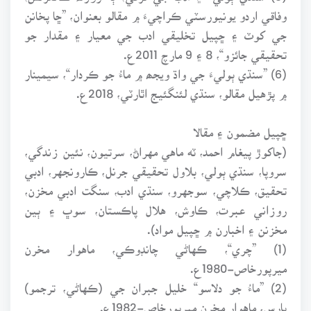
وفاقي اردو يونيورسٽي ڪراچيءَ ۾ مقالو بعنوان، ”ڇا پخانن
جي کوٽ ۽ ڇپيل تخليقي ادب جي معيار ۽ مقدار جو
تحقيقي جائزو“، 8 ۽ 9 مارچ 2011ع.
(6) ”سنڌي ٻوليءَ جي واڌ ويجھ ۾ ماءُ جو ڪردار“، سيمينار
۾ پڙهيل مقالو، سنڌي لئنگئيج اٿارٽي، 2018ع.
ڇپيل مضمون ۽ مقالا
(جاکوڙ پيغام احمد، ٽه ماهي مهراڻ، سرتيون، نئين زندگي،
سروپا، سنڌي ٻولي، بلاول تحقيقي جرنل، ڪارونجهر، ادبي
تحقيق، ڪلاچي، سوجهرو، سنڌي ادب، سنگت ادبي مخزن،
روزاني عبرت، ڪاوش، هلال پاڪستان، سوڀ ۽ ٻين
مخزنن ۽ اخبارن ۾ ڇپيل مواد).
(1) ”چري“، ڪهاڻي چانڊوڪي، ماهوار مخرن
ميرپورخاص-1980ع.
(2) ”ماءُ جو دلاسو“ خليل جبران جي (ڪهاڻي، ترجمو)
پارس، ماهوار مخرن ميرپورخاص-1982ع.