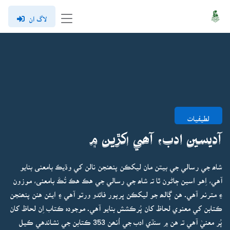
لاگ ان
لطيفيات
آديسين ادب، آھي اکڙين ۾
شاھ جي رسالي جي بيتن مان ليکڪن پنھنجن نالن کي وڌيڪ بامعنى بنايو
آهي، اِهو اسين ڄاڻون ٿا تہ شاھ جي رسالي جي هڪ هڪ تُڪَ بامعنى، موزون
۽ مترنم آهي. هن ڳالھ جو ليکڪن ڀرپور فائدو ورتو آهي ۽ ايئن هنن پنھنجن
ڪتابن کي معنوي لحاظ کان پُرڪشش بنايو آهي. موجودہ ڪتاب اِن لحاظ کان
پُر معنيٰ آهي تہ هن ۾ سنڌي ادب جي اُنھن
353
ڪتابن
جي نشاندهي ڪيل