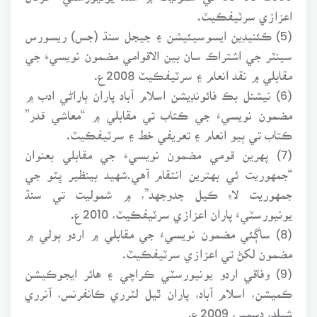
اعزازي سرٽيفڪيٽ.
(5) ڪئنيڊين ايسوسيئيشن ۽ جيجل سنڌ (جس) ريسورس
سينٽر جي اشتراڪ سان بين الاقوامي مضمون نويسيءَ جي
مقابلي ۾ نقد انعام ۽ سرٽيفڪيٽ 2008ع.
(6) نيشنل بڪ فائونڊيشن اسلام آباد پاران ٻاراڻي ادب ۾
مضمون نويسيءَ جي ڪتاب تي مقابلي ۾ “معاشي قدر”
ڪتاب تي ٻيو انعام ۽ تعريفي خط ۽ سرٽيفڪيٽ.
(7) پهرين قومي مضمون نويسيءَ جي مقابلي بعنوان
“جمهوريت ئي بهترين انتقام آهي.شهيد بينظير ڀٽو جي
جمهوريت لاءِ ڪيل جدوجهد”، ۾ شموليت تي سنڌ
يونيورسٽيءَ پاران اعزازي سرٽيفڪيٽ، 2010ع.
(8) ساڳئي مضمون نويسيءَ جي مقابلي ۾ اردو ٻولي ۾
مضمون لکڻ تي اعزازي سرٽيفڪيٽ.
(9) وفاقي اردو يونيورسٽي ڪراچي ۽ هائر ايجوڪيشن
ڪميشن، اسلام آباد، پاران ٿيل لٽرري ڪانفرنس، آنرري
شيلڊ، ڊسمبر، 2009ع.