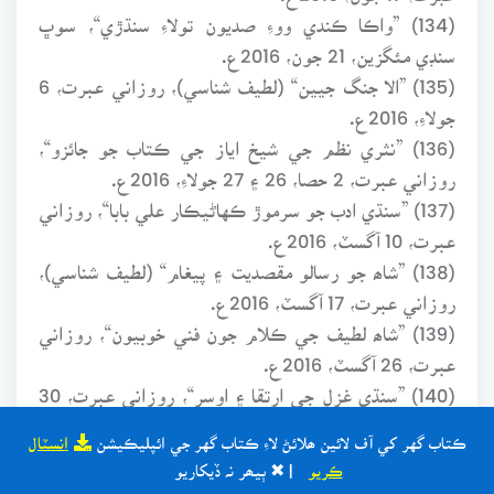
(134) ”واڪا ڪندي ووءِ صديون تولاءِ سنڌڙي“، سوڀ
سنڊي مئگزين، 21 جون، 2016ع.
(135) ”الا جنگ جيين“ (لطيف شناسي)، روزاني عبرت، 6
جولاءِ، 2016ع.
(136) ”نثري نظم جي شيخ اياز جي ڪتاب جو جائزو“،
روزاني عبرت، 2 حصا، 26 ۽ 27 جولاءِ، 2016ع.
(137) ”سنڌي ادب جو سرموڙ ڪهاڻيڪار علي بابا“، روزاني
عبرت، 10 آگسٽ، 2016ع.
(138) ”شاھ جو رسالو مقصديت ۽ پيغام“ (لطيف شناسي)،
روزاني عبرت، 17 آگسٽ، 2016ع.
(139) ”شاھ لطيف جي ڪلام جون فني خوبيون“، روزاني
عبرت، 26 آگسٽ، 2016ع.
(140) ”سنڌي غزل جي ارتقا ۽ اوسر“، روزاني عبرت، 30
آگسٽ، 2016ع.
ڪتاب گهر کي آف لائين ھلائڻ لاءِ ڪتاب گهر جي ائپليڪيشن
انسٽال
(141) ”نير منهنجي نينهن اُجاري اڇو ڪيو“، روزاني
ڪريو
| ✖ ٻيھر نہ ڏيکاريو
عبرت، (ٻه حصا) 21 ۽ 22 سيپٽمبر، 2016ع.