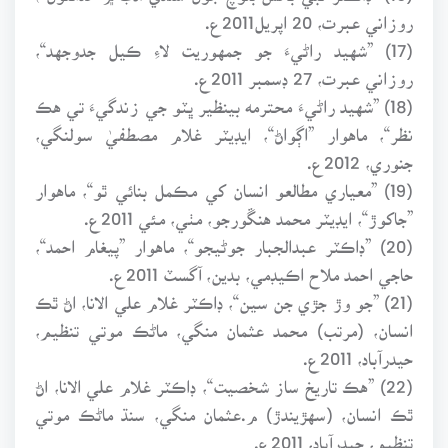
روزاني عبرت، 20 اپريل2011ع.
(17) ”شهيد راڻيءَ جو جمهوريت لاءِ ڪيل جدوجهد“،
روزاني عبرت، 27 ڊسمبر 2011ع.
(18) ”شهيد راڻيءَ محترمه بينظير ڀٽو جي زندگيءَ تي هڪ
نظر“، ماهوار ”اڳواڻ“، ايڊيٽر غلام مصطفيٰ سولنگي،
جنوري، 2012ع.
(19) ”معياري مطالعو انسان کي مڪمل بنائي ٿو“، ماهوار
”جاکوڙ“، ايڊيٽر محمد هنڱورجو، مٺي، مئي 2011ع.
(20) ”ڊاڪٽر عبدالجبار جوڻيجو“، ماهوار ”پيغام احمد“،
حاجي احمد ملاح اڪيڊمي، بدين، آگسٽ 2011ع.
(21) ”جو وڙ جڙي جن سين“، ڊاڪٽر غلام علي الانا، اڻ ٿڪ
انسان، (مرتب) محمد عثمان منگي، ماڻڪ موتي تنظيم،
حيدرآباد، 2011ع.
(22) ”هڪ تاريخ ساز شخصيت“، ڊاڪٽر غلام علي الانا، اڻ
ٿڪ انسان، (سهڙيندڙ) م.عثمان منگي، سنڌ ماڻڪ موتي
تنظيم، حيدرآباد، 2011ع.