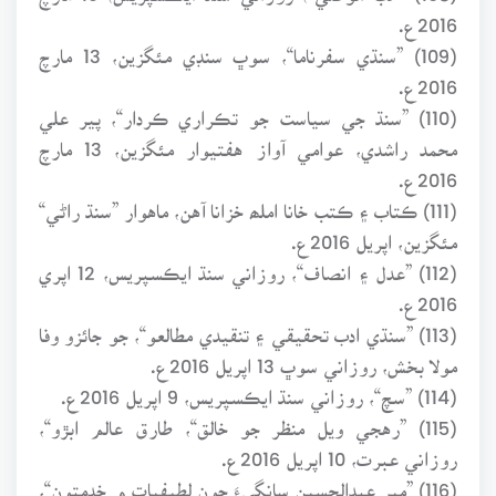
2016ع.
(109) ”سنڌي سفرناما“، سوڀ سنڊي مئگزين، 13 مارچ
2016ع.
(110) ”سنڌ جي سياست جو تڪراري ڪردار“، پير علي
محمد راشدي، عوامي آواز هفتيوار مئگزين، 13 مارچ
2016ع.
(111) ڪتاب ۽ ڪتب خانا املھ خزانا آهن، ماهوار ”سنڌ راڻي“
مئگزين، اپريل 2016ع.
(112) ”عدل ۽ انصاف“، روزاني سنڌ ايڪسپريس، 12 اپري
2016ع.
(113) ”سنڌي ادب تحقيقي ۽ تنقيدي مطالعو“، جو جائزو وفا
مولا بخش، روزاني سوڀ 13 اپريل 2016ع.
(114) ”سچ“، روزاني سنڌ ايڪسپريس، 9 اپريل 2016ع.
(115) ”رهجي ويل منظر جو خالق“، طارق عالم ابڙو“،
روزاني عبرت، 10 اپريل 2016ع.
(116) ”مير عبدالحسين سانگيءَ جون لطيفيات ۾ خدمتون“،