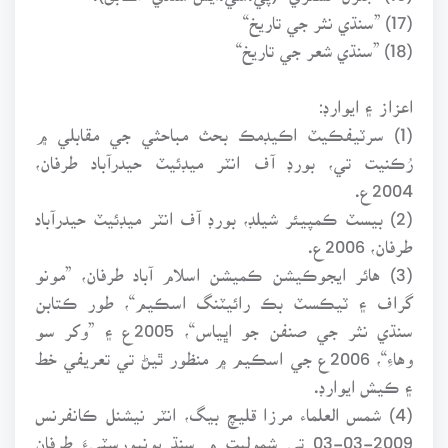
(17) ”سنڌي نثر جي تاريخ“
(18) ”سنڌي شعر جي تاريخ“
اعزاز ۽ ايوارڊ:
(1) سرٽيفڪيٽ اڪيڊمڪ بحث مباحثي جي مقابلي ۾
رُڪنيت تي، بورڊ آف انٽر ميڊئيٽ حيدرآباد طرفان،
2004ع.
(2) بيسٽ ڪمپيئر شيلڊ، بورڊ آف انٽر ميڊئيٽ حيدرآباد
طرفان، 2006ع.
(3) هائر ايجوڪيشن ڪميشن اسلام آباد طرفان، ”مونو
گراف ۽ ٽيڪسٽ بڪ رائيٽنگ اسڪيم“، طور ڪتابن
سنڌي نثر جي صنفن جو اڀياس“، 2005ع ۽ ”وکر سو
وهاءِ“، 2006ع جي اسڪيم ۾ منظور ٿيڻ تي تعريفي خط
۽ ڪيش ايوارڊ.
(4) شمس العلماء مرزا قليچ بيگ، انٽر نيشنل ڪانفرنس
2009-03-03 تي شموليت ۾ سنڌ يونيورسٽيءَ طرفان