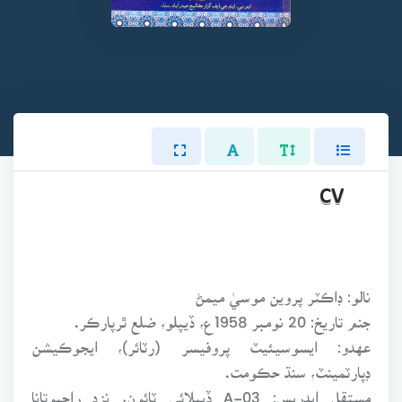
CV
نالو: ڊاڪٽر پروين موسيٰ ميمڻ
جنم تاريخ: 20 نومبر 1958ع، ڏيپلو، ضلع ٿرپارڪر.
عهدو: ايسوسيئيٽ پروفيسر (رٽائر)، ايجوڪيشن
ڊپارٽمينٽ، سنڌ حڪومت.
مستقل ايڊريس: A-03 ڏيپلائي ٽائون، نزد راجپوتانا