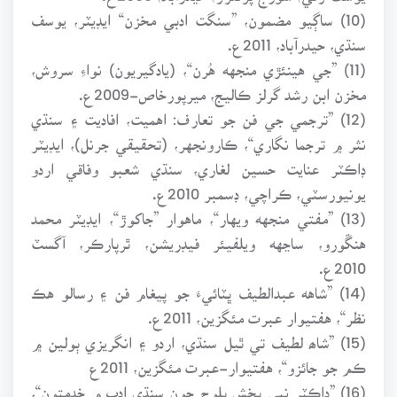
(10) ساڳيو مضمون، ”سنگت ادبي مخزن“ ايڊيٽر، يوسف
سنڌي، حيدرآباد، 2011ع.
(11) ”جي هينئڙي منجهه هُرن“، (يادگيريون) نواءِ سروش،
مخزن ابن رشد گرلز ڪاليج، ميرپورخاص-2009ع.
(12) ”ترجمي جي فن جو تعارف: اهميت، افاديت ۽ سنڌي
نثر ۾ ترجما نگاري“، ڪارونجهر، (تحقيقي جرنل)، ايڊيٽر
ڊاڪٽر عنايت حسين لغاري، سنڌي شعبو وفاقي اردو
يونيورسٽي، ڪراچي، ڊسمبر 2010ع.
(13) ”مفتي منجهه ويهار“، ماهوار ”جاکوڙ“، ايڊيٽر محمد
هنڱورو، ساڃهه ويلفيئر فيڊريشن، ٿرپارڪر، آگسٽ
2010ع.
(14) ”شاهه عبدالطيف ڀٽائيءَ جو پيغام فن ۽ رسالو هڪ
نظر“، هفتيوار عبرت مئگزين، 2011ع.
(15) ”شاھ لطيف تي ٿيل سنڌي، اردو ۽ انگريزي ٻولين ۾
ڪم جو جائزو“، هفتيوار-عبرت مئگزين، 2011ع
(16) ”ڊاڪٽر نبي بخش بلوچ جون سنڌي ادب ۾ خدمتون“،