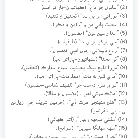
(2) ”سانول جو باغ“ (ڪهاڻيون-ٻاراڻو ادب)
(3) ”ڀورائيءَ ۾ ڀال ٿيا“ (تحقيق ۽ تنقيد)
(4) ”محبت پائي من ۾“، (فن ۽ فڪر).
(5) ”سدا وسين تون“ (مضمون).
(6) ”جي پارکو پارس جا“ (طيفيات)
(7) ”م.ع ڏيپلائيءَ جون ادبي خدمتون“.
(8) ”ٽي تحفا“ (ڪهاڻيون-ٻاراڻو ادب)
(9) ”مرزا قليچ بيگ بحيثيت سماج سڌارڪ (تحقيق).
(10) ”مري ٿين نه مات“ (معلومات-ٻاراڻو ادب).
(11) ”تو ۾ ديرو دوست جو“ (لطيف شناسي-مضمون)
(12) ”ماڻڪ موتي لعل“، (مضمون ۽ مقالا).
(13) ”هلڻ منهنجو هوت ڏي“، (حرمين شريف جي زيارتن
تي مبني سفرنامو).
(14) ”مفتي منجهه ويهار“، (آتم ڪهاڻي).
(15) ”ملهه مهانگا سپرين“، (سوانح).
(16) ”جنرل هسٽري“ (پي.سي.ايس سنڌيءَ مطابق).