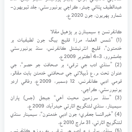
عبدالطيف ڀٽائي چيئر، ڪراچي يونيورسٽي، جلد ٽيويهون-
شمارو پهريون، جون 2020ع.
ڪانفرنسن ۽ سيمينارن ۾ پڙهيل مقالا
(1) ”شمس العلماء مرزا قليچ بيگ جون لطيفيات ۾
خدمتون“، قليچ انٽرنيشنل ڪانفرنس، سنڌ يونيورسٽي
ڄامشورو، 3-4 آڪٽوبر 2009ع.
(2) ”سنڌي ادب جي ترقيءَ ۾ صحافت جو حصو“، جي
عنوان تحت م.ع ڏيپلائي جي صحافتي خدمتن بابت مقالو،
قومي ادبي ڪانفرنس، 12 ڊسمبر، 2009ع، وفاقي اردو
يونيورسٽي، ڪراچي.
(3) ”سنڌ سرزمين محبت آهي“ جيجل (جس) پاران
سيمينار، سنڌي لئنگويج اٿارٽي حيدرآباد، 2009ع.
(4) ”خيرالنسا جعفريءَ جون ادبي خدمتون“، سيمينار سنڌي
لئنگويج اٿارٽي، 31 مارچ 2010ع.
(5) سنڌي ٻوليءَ ۽ ادب جي ترقي، ٻه روزه ڪانفرنس،