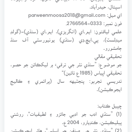
اسپتال، حيدرآباد.
اي ميل: parweenmoosa2018@gmail.com
فون نمبر: 0333-2766564,
علمي لياقتون: ايم.اي (انگريزي)، ايم.اي (سنڌي)-(گولڊ
ميڊلسٽ)، پي.ايڇ.ڊي (سنڌي) يونيورسٽي آف سنڌ
ڄامشورو.
تحقيقي مقالي
جو موضوع: ”سنڌي نثر جي ترقيءَ ۾ ليکڪائن جو حصو،
تحقيقي اڀياس (1985ع تائين)“
تدريسي تجربو: پنجٽيهه سال (پرائمري ۽ ڪاليج
ايجوڪيشن).
ڇپيل ڪتاب:
(1) ”سنڌي ادب جو ادبي جائزو ۽ لطيفيات“، روشني
پبليڪيشن، ڪنڊيارو، 2004ع.
(2) ”سنڌي نثر جي صنفن جو اڀياس“، هائر ايجوڪيشن