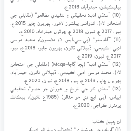
پبليڪيشن، حيدرآباد، 2016ع.
(10) ”سنڌي ادب: تحقيقي ۽ تنقيدي مطالعو“ (مقابلي جي
امتحانن لاءِ)، ائڊوانس پبلشرز لاهور، پهريون ڇاپو 2015ع،
ٻيو، 2017ع، ٽيون، 2018ع، چوٿون حيدرآباد، 2010ع.
(11) ”گلدستو“ (پي.سي.ايس لاءِ مضمون)، محمد موسى
ادبي اڪيڊمي، ڏيپلائي ٽائون، پهريون ڇاپو، 2016ع، ٻيو،
2017ع، ٽيون، 2019ع.
(12) ”سنڌي ادب“ (پڇا ڳاڇا-Mcqs) (مقابلي جي امتحانن
لاءِ)، محمد موسى ادبي اڪيڊمي، ڏيپلائي ٽائون، حيدرآباد،
پهريون ڇاپو، 2016ع، ٻيو، 2018ع، ٽيون، 2020ع.
(13) ”سنڌي نثر جي تاريخ ۾ عورتن جو حصو“، تحقيقي
اڀياس، (پي ايڇ ڊي جو مقالو) (1985ع تائين)، پيڪاڪ
پرنٽرز ڪراچي، 2020ع.
اڻ ڇپيل ڪتاب:
(1) ”ارباب جي هوشياري“ (ڪهاڻيون-ٻاراڻو ادب)،