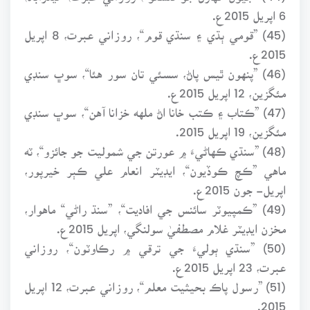
6 اپريل 2015ع.
(45) ”قومي ٻڌي ۽ سنڌي قوم“، روزاني عبرت، 8 اپريل
2015ع.
(46) ”پنهون ٿيس پاڻ، سسئي تان سور هئا“، سوڀ سنڊي
مئگزين، 12 اپريل 2015ع.
(47) ”ڪتاب ۽ ڪتب خانا اڻ ملهه خزانا آهن“، سوڀ سنڊي
مئگزين، 19 اپريل 2015.
(48) ”سنڌي ڪهاڻيءَ ۾ عورتن جي شموليت جو جائزو“، ٽه
ماهي ”ڪچ ڪوڏيون“، ايڊيٽر انعام علي ڪٻر خيرپور،
اپريل- جون 2015ع.
(49) ”ڪمپيوٽر سائنس جي افاديت“، ”سنڌ راڻي“ ماهوار،
مخزن ايڊيٽر غلام مصطفيٰ سولنگي، اپريل 2015ع.
(50) ”سنڌي ٻوليءَ جي ترقي ۾ رڪاوٽون“، روزاني
عبرت، 23 اپريل 2015ع.
(51) ”رسول پاڪ بحيثيت معلم“، روزاني عبرت، 12 اپريل
2015.