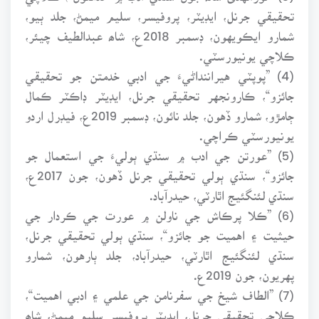
تحقيقي جرنل، ايڊيٽر، پروفيسر، سليم ميمڻ، جلد ٻيو،
شمارو ايڪويهون، ڊسمبر 2018ع، شاھ عبدالطيف چيئر،
ڪلاچي يونيورسٽي.
(4) ”پوپٽي هيراننداڻيءَ جي ادبي خدمتن جو تحقيقي
جائزو“، ڪارونجهر تحقيقي جرنل، ايڊيٽر ڊاڪٽر ڪمال
ڄامڙو، شمارو ڏهون، جلد نائون، ڊسمبر 2019ع، فيڊرل اردو
يونيورسٽي ڪراچي.
(5) ”عورتن جي ادب ۾ سنڌي ٻوليءَ جي استعمال جو
جائزو“، سنڌي ٻولي تحقيقي جرنل ڏهون، جون 2017ع،
سنڌي لئنگئيج اٿارٽي، حيدرآباد.
(6) ”ڪلا پرڪاش جي ناولن ۾ عورت جي ڪردار جي
حيثيت ۽ اهميت جو جائزو“، سنڌي ٻولي تحقيقي جرنل،
سنڌي لئنگئيج اٿارٽي، حيدرآباد، جلد ٻارهون، شمارو
پهريون، جون 2019ع.
(7) ”الطاف شيخ جي سفرنامن جي علمي ۽ ادبي اهميت“،
ڪلاچي تحقيقي جرنل، ايڊيٽر پروفيسر سليم ميمڻ، شاھ