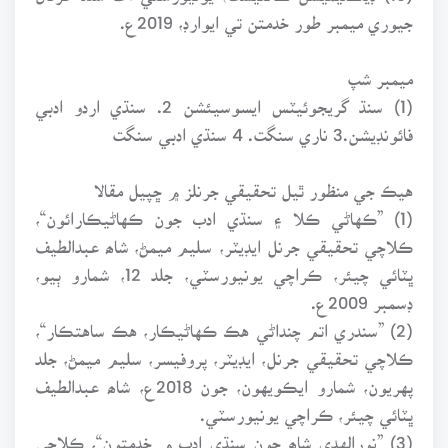
جيوري ميمبر طور خدمتن تي ايوارڊ، 2019ع.
ميمبر شپ
(1) سنڌ گريجوئيٽس ايسوسيئشن 2. سنڌي اردو ادبي
فائونڊيشن.3 ناري سنگت. 4 سنڌي ادبي سنگت
هيڪ جي منظور ٿيل تحقيقي جرنلز ۾ ڇپيل مقالا
(1) ”ڪهاڻي ڪلا ۽ سنڌي ادب جون ڪهاڻيڪارائون“،
ڪلاچي تحقيقي جرنل ايڊيٽر، سليم ميمڻ، شاھ عبدالطيف
ڀٽائي چيئر، ڪراچي يونيورسٽي، جلد 12، شمارو ٻيو،
ڊسمبر 2009ع.
(2) ”سندري اتم چنداڻي هڪ ڪهاڻيڪار، هڪ ساهتڪار“،
ڪلاچي تحقيقي جرنل، ايڊيٽر، پروفيسر، سليم ميمڻ، جلد
پهريون، شمارو ايڪويهون، جون 2018ع، شاھ عبدالطيف
ڀٽائي چيئر، ڪراچي يونيورسٽي.
(3) ”نورالهدى شاھ جون سنڌي ادب ۾ خدمتون“، ڪلاچي