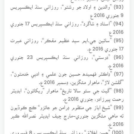
(93) ”والدين ۽ اولاد جو رشتو“، روزاني سنڌ ايڪسپريس
9 جنوري 2016ع
(94) ”استاد ۽ شاگرد“، روزاني سنڌ ايڪسپريس 17 جنوري
2016ع
(95) ”سائين جي.ايم سيد عظيم مفڪر“، روزاني عبرت
17 جنوري 2016ع.
(96) ”دوستي“، روزاني سنڌ ايڪسپريس 23 جنوري
2016ع.
(97) ”ڊاڪٽر فهميده حسين جون علمي ۽ ادبي خدمتون“،
”گلشن لاڙ“، ماهوار مئگزين، ڊسمبر 2016ع.
(98) ”گيت جي سئو سالا تاريخ“ ماهوار ”ريکائون“، ايڊيٽر
رحمت پيرزادو، جنوري 2016ع.
(99) ”شيخ اياز جي منظوم ڊرامن جو جائزو“ ڪچ ڪوڏيون
ٽه ماهي مئگزين جنوري-مارچ چيف ايڊيٽر نصرالله ڪٻر
2016ع.
(100) ”حسن اخلاق“ روزاني سنڌ ايڪسپريس، 8 فيبروري