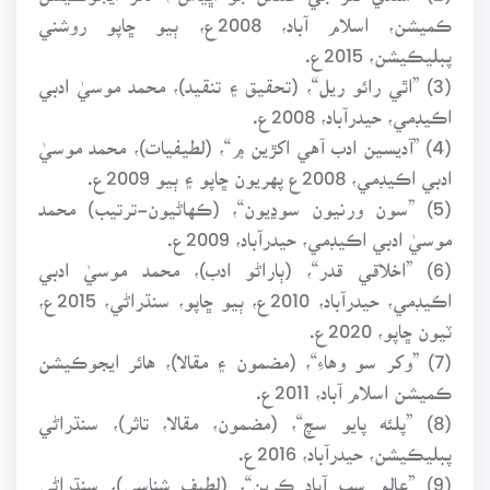
ڪميشن، اسلام آباد، 2008ع، ٻيو ڇاپو روشني
پبليڪيشن، 2015ع.
(3) ”اٿي رائو ريل“، (تحقيق ۽ تنقيد)، محمد موسيٰ ادبي
اڪيڊمي، حيدرآباد، 2008ع.
(4) ”آديسين ادب آهي اکڙين ۾“، (لطيفيات)، محمد موسيٰ
ادبي اڪيڊمي، 2008ع پهريون ڇاپو ۽ ٻيو 2009ع.
(5) ”سون ورنيون سوڍيون“، (ڪهاڻيون-ترتيب) محمد
موسيٰ ادبي اڪيڊمي، حيدرآباد، 2009ع.
(6) ”اخلاقي قدر“، (ٻاراڻو ادب)، محمد موسيٰ ادبي
اڪيڊمي، حيدرآباد، 2010ع، ٻيو ڇاپو، سنڌراڻي، 2015ع،
ٽيون ڇاپو، 2020ع.
(7) ”وکر سو وهاءِ“، (مضمون ۽ مقالا)، هائر ايجوڪيشن
ڪميشن اسلام آباد، 2011ع.
(8) ”پلئه پايو سچ“، (مضمون، مقالا، تاثر)، سنڌراڻي
پبليڪيشن، حيدرآباد، 2016ع.
(9) ”عالم سڀ آباد ڪرين“، (لطيف شناسي)، سنڌراڻي