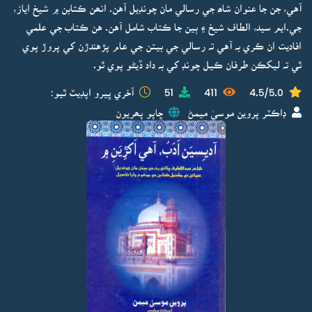
آهي، جن جا عنوان شاھ جي رسالي مان چونڊيل آهن. انھن ڪتابن ۾ شيخ اياز،
جي.ايم سيد، الطاف شيخ ۽ ٻين جا ڪتاب شامل آهن. هن ڪتاب جي علمي
افاديت ان ڪري بہ آهي تہ رسالي جي بيتن جي عام پڙهندڙن کي پروڙ پوي
ٿي تہ ليکڪن طرفان ڪيل چونڊ کي بہ داد ڏيڻو پوي ٿو.
4.5/5.0
411
51
آخري ڀيرو اپڊيٽ ٿيو:
ڊاڪٽر پروين موسيٰ ميمڻ
ڇاپو پھريون