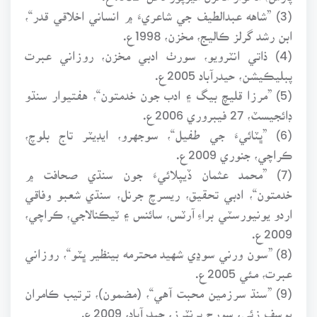
(3) ”شاهه عبدالطيف جي شاعريءَ ۾ انساني اخلاقي قدر“،
ابن رشد گرلز ڪاليج، مخزن، 1998ع.
(4) ذاتي انٽرويو، سورٺ ادبي مخزن، روزاني عبرت
پبليڪيشن، حيدرآباد 2005ع.
(5) ”مرزا قليچ بيگ ۽ ادب جون خدمتون“، هفتيوار سنڌو
ڊائجيسٽ، 27 فيبروري 2006ع.
(6) ”ڀٽائيءَ جي طفيل“، سوجهرو، ايڊيٽر تاج بلوچ،
ڪراچي، جنوري 2009ع.
(7) ”محمد عثمان ڏيپلائيءَ جون سنڌي صحافت ۾
خدمتون“، ادبي تحقيق، ريسرچ جرنل، سنڌي شعبو وفاقي
اردو يونيورسٽي براءِ آرٽس، سائنس ۽ ٽيڪنالاجي، ڪراچي،
2009ع.
(8) ”سون ورني سوڍي شهيد محترمه بينظير ڀٽو“، روزاني
عبرت، مئي 2005ع.
(9) ”سنڌ سرزمين محبت آهي“، (مضمون)، ترتيب ڪامران
يوسف زئي، سورج پرنٽرز، حيدرآباد، 2009ع.