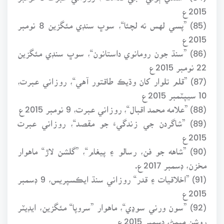
2015ع
(85) ”پسي لهس نه لچئا“، سوڀ سنڊي مئگزين 8 نومبر
2015ع
(86) ”سنڌ جون رومانوي داستانون“، سوڀ سنڊي مئگزين
22 نومبر 2015ع
(87) ”قلم تلوار کان وڌيڪ طاقتور آهي“، روزاني عبرت،
10 سيپٽمبر 2015ع
(88) ”علامه محمد اقبال“، روزاني عبرت، 9 نومبر 2015ع
(89) ”شاگردن جي زندگيءَ جو مقصد“، روزاني عبرت
2015ع
(90) ”شاهه جو فن، رسالو ۽ پيغام“، ”گلشن لاڙ“ ماهوار
مخزن، ڊسمبر 2017ع.
(91) ”اخلاقيات ۽ قدر“ روزاني سنڌ ايڪسپريس، 9 ڊسمبر
2015ع
(92) ”سون ورني سوڍي“، ماهوار ”سروپا“ مئگزين، ايڊيٽر
روشن ميمڻ، ڊسمبر 2015ع