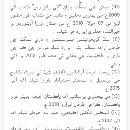
(10) سنڌي ادبي سنگت پاران “اٿي رائو ريل” ڪتاب کي
2009ع جي بهترين تحقيق ۽ تنقيد جي ڪتاب طور منظور
ٿيڻ تي 07 جولاءِ 2010 ع تي ممتاز مرزا آڊيٽوريم ۾
خيرالنساء جعفري ايوارڊ جي شيلڊ.
(11) سنڌ گريجوئيٽس ايسوسيئشن ۽ ناري سنگت جي
طرفان “راهِه بينظير ڀٽو” ايوارڊ شيلڊ عورتن جي ڪم جي
باري ۾ ڊاڪٽريٽ جي مقالي تي مڃتا طور 2013 ۾ ڏني
ويئي.
(12) بيسٽ ايونٽ آرگنائيزر (لطيف ڊي) تي نذرٿ ڪاليج
جي پرنسپل ۽ ڪمشنر حيدرآباد پاران شيلڊ آف آنر،
2015ع.
(13) دي ليجنڊري پرسنلٽيز آف پاڪستان، چيف ايڊيٽر عزمِ
پاڪستان، ڪراچي طرفان ايوارڊ، 2018ع.
(14) اپيڪس انگلش اڪيڊمي، حيدرآباد، طرفان شيلڊ آف
آنر، 2017ع.
(15) ڊيڪليميشن ڪانٽيسٽ، يونيورسٽي آف سنڌ طرفان