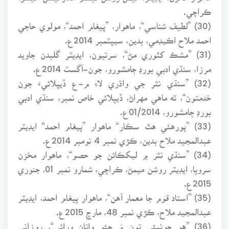
ڪراچي.
(30) ”لطيف شناسي“، ماهوار، ”پيغام احمد“، مولوي حاجي
احمد ملاح اڪيڊمي، بدين، سيپٽمبر 2014ع.
(31) ”مشڪ کٿوري مڻ“، سرتيون، ايڊيٽر گلبدن جاويد
مرزا، سنڌي ادبي بورڊ ڄامشورو، جون-آگسٽ 2014ع.
(32) ”سنڌي نثر جي واڌري لاءِ م-ع ڏيپلائيءَ جون
خدمتون“، ٽه ماهي مهراڻ، ڏيپلائي خاص نمبر، سنڌي ادبي
بورڊ ڄامشورو، 01/2014ع.
(33) ”پورهئي هٿ سڪار“ ماهوار ”پيغام احمد“ ايڊيٽر
عبدالمجيد ملاح بدين، ڪڙي نمبر 4 نومبر 2014ع.
(34) ”سنڌي نثر ۾ ليکڪائن جو حصو“، ماهوار مخزن
سروپا، ايڊيٽر روشن ميمڻ، ڪراچي، شمارو نمبر 01، جنوري
2015ع.
(35) ”استاد قوم جا معمار آهن“، ماهوار پيغام احمد، ايڊيٽر
عبدالمجيد ملاح، ڪڙي نمبر 48، مارچ 2015ع.
(36) ”هو چونيئي تون مَ چئو واتان ورائي“، روزاني