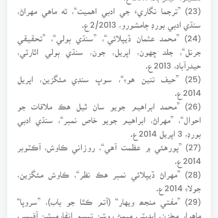
(23) ”ترجما نگاريءَ جي ادبي اهميت“، ٽه ماهي مهراڻ،
سنڌي ادبي بورڊ ڄامشورو، 2/2013ع.
(24) ”محمد عثمان ڏيپلائي“، ”سنڌي ٻولي“، ”تحقيقي
جرنل“، جلد ڇهون، اپريل، جون، سنڌي ٻولي اٿارٽي،
حيدرآباد، 2013ع.
(25) ”حيف تنين هوءِ“، سوڀ سنڊي مئگزين، اپريل
2014ع.
(26) ”محمد ابراهيم جويو سان ٿيل هڪ ملاقات جو
احوال“، ”مهراڻ، ابراهيم جويو خاص نمبر“، سنڌي ادبي
بورڊ، 3 اپريل 2014ع.
(27) ”پورهئي ۾ عظمت آهي“، روزاني ڪاوش، آڪٽوبر
2014ع.
(28) ”مهراڻ ڏيپلائي نمبر هڪ نظر“، ڪاوش مئگزين،
جولاءِ 2014ع.
(29) ”مفتي منجھ ويهار“ (آتم ڪٿا جو باب)، ”سروپا“
ماهوار مخزن، ايڊيٽر، ميمڻ روشن تبسم انفارميشن آفيسر،