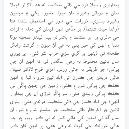
پيداواري وسيلا فرد جي ذاتي ملڪيت نه هئا. لاڏائو قبيلا
ٻيلن ۽ دريائن وغيره مان ميوا، جانور، پکي ۽ مڇيون
وغيره پڪڙي، خوراڪ جي طور تي استعمال ڪندا هئا
(رغدا حيث شئتما). پر جڏهن انهن قبيلن کي دجله ۽ فرات
جي ماٿري ۾ ۾ ڪڻڪ ۽ پاڻمرادو پيدا ٿيندڙ ڪجهه ٻوٽا
مليا ۽ انهن کي خبر پئي ته هي اَنُ ميون ۽ گوشت وانگر
ڪجھه ئي ڏينهن ۾ ڳري سڙي خراب نٿو ٿئي، پر پوري
سال تائين محفوظ به رهي سگھي ٿو، ته انهن ان جي
پوکيءَ جو طريقو به ڄاڻي ورتو. اهڙي طرح لاڏائو قبيلا،
هاڻي دريائن جي ڪنارن تي آباد ٿيڻ شروع ٿيا ۽ انهن
ڪڻڪ جي پوکي شروع ڪئي. زمين جي جنهن ڀاڱي تي
ڪڻڪ پوکي ويندي هئي، سو ڀاڱو توڙي ان جي پيداوار
انهيءَ جي آباد ڪندڙ جي ذاتي ملڪيت هوندي هئي، ايتري
تائين جو آخرڪار ذاتي ملڪيت جو سلسلو شروع ٿيو. ان
سان گڏ ئي قيدين کي هاڻي قتل نه ٿي ڪيو ويو، ڇو جو
هاڻي خوراڪ جي کوٽ نه رهي هئي، پر انهن کان ڪم