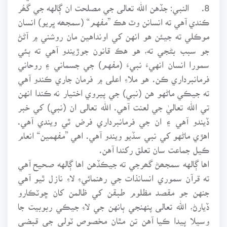
8.
النبي: جڏهن الله تعالى جي مصلحت ان ڳالهه جي گھُر
ڪندي آهي ته انسانن وٽ هڪ ”مفهم“ (سمجھه ڀريو) انسان
موڪلي ته جيئن هو انهن کي اونداهين مان روشني ۾ آڻڻ
جو سبب بڻجي ته، هو هڪ قانون جوڙيندو آهي ته ٻئي
سمورا انسان انهيءَ نبيءَ (مفهم) جي جسماني ۽ روحاني
فرمانبرداري ڪن. هو ملاءِ اعلى ۾ فرمان جاري ڪندو آهي
ته جيڪي ماڻهو هن (نبي) جي پيروي اختيار نه ڪندا انهن
تي الله تعاليٰ جي لعنت آهي. الله تعالى ان (نبي) کي خبر
ڏيندو آهي ۽ ان جي فرمانبرداري فرض ٿي ويندي آهي.
اهڙي ماڻهو کي نبي سڏيو ويندو آهي. اهي ”مفهمين“ انعام
ڪيل جماعت سان تعلق رکندا آهن.
اها ڳالهه سمجھڻ گھرجي ته جيڪڏهن اها ڳالهه صحيح آهي
ته قرآن سموري انسانذات جي رهنمائيءِ لاءِ نازل ٿيو آهي
جنهن جو مقصد مظلوم طبقن کي ظالمن کان ڇوٽڪارو
ڏيارڻ، الله تعالى پنهنجي ٻانهن جي لاءِ جيڪي ربوبيت جا
وسيلا پيدا ڪيا آهن تن مٿان مخصوص ٽولي جي قبضي