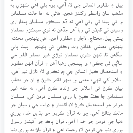
پيل ۽ مظلوم انسانن جي لاءِ آهي، پوءِ ڀلي اهي ڪهڙي به
مذهب سان واسطو رکندڙ هجن. هاڻي ته اها حالت مسلمانن
۾ ئي پيدا ٿي وئي آهي ته ڏھ سيڪڙو مسلمان پيداواري
وسيلن تي قابض ٿي ويا آهن جڏهن ته نوي سيڪڙو مسلمان
پٺتي پيل، محتاج، لاچار ۽ مظلوم آهن. اهي پنهنجي محنت،
پنهنجي معاشي خدائن وٽ وڪڻي ئي پنهنجو پيٽ پالي
سگھن ٿا. تنهن ڪري مسلمان توڙي غير مسلم ظلم جي
ساڳي ئي چڪيءَ ۾ پيسجي رهيا آهن ۽ قرآن انهن مظلوم
۽ استحصال ڪيل انسانن جي ڇوٽڪاري لاءِ نازل ٿيو آهي.
اسلام کي انهيءَ معنى ۾ ٻيهر قائم ڪرڻ ۽ ان جو مطلب
بيان ڪرڻ ئي اسلام جو زنده ڪرڻ آهي، نه ڪه غير
مسلمانن جا ڪنڌ ڪپڻ يا وري مسلمان فردن کي، مسلمان
عوام جو استحصال ڪرڻ لاءِ اقتدار ۽ دولت جي وسيلن جو
مالڪ بڻائڻ آهي. ڇو ته قرآن ڪريم جو ٻڌايل خدا، پوري
دنيا جي قومن جو خد ا آهي. قرآن پاڪ جو آڻيندڙ رسول
پوري دنيا جي قومن لاءِ رحمت آهي ۽ قرآن پاڻ به پوري دنيا