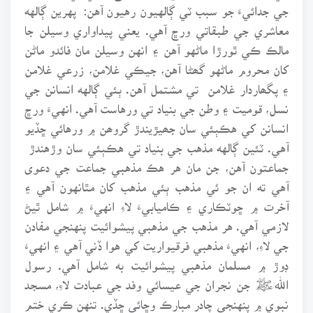
جي جدائيءَ جو سبب ٽي ڳالهيون رهيون آهن: پهرين ڳالهه
معاشري جي طبقاتي ورڇ آهي. يعني پيداواري وسيلن جا
مالڪ ڪي ٿورڙا ماڻهو آهن ۽ انهن وسيلن مان فائدو ماڻن
کان محروم ماڻهو گھڻا آهن، جيڪي غلامن، زرعي غلامن
۽ پگھاردار غلامن تي مشتمل آهن. ٻئي ڳالهه انسانن جي
نسل، قوميت ۽ وطن جي بنياد تي ورهاست آهي. انهيءَ ورڇ
انسانن کي هڪٻئي سان جھيڙيندڙ گروھن ۾ ورهائي ڇڏيو
آهي. ٽئين ڳالهه مذهب جي بنياد تي هڪٻئي سان وڙهندڙ
جماعتون آهن، جن مان هر هڪ مذهبي جماعت جي دعوى
آهي ته ان جو ئي مذهب ٻئي مذهب کان مٿانهون آهي ۽
آخرت ۾ ڇوٽڪاري ۽ ڪاميابيءَ لاءِ انهيءَ ۾ شامل ٿيڻ
لازمي آهي. هر مذهب جي مذهبي پيشوائيت پنهنجي مفادن
جي لاءِ، انهيءَ مذهبي فرقيواريت کي هوا ڏني آهي ۽ انهيءَ
ڊوڙ ۾ مسلمان مذهبي پيشوائيت به شامل آهي. رسول
اللهﷺ جن نجران جي عيسائي وفد جي عبادت لاءِ، مسجد
نبوي ۾ پنهنجي چادر مبارڪ وڇائي ڇڏي. تنهن ڪري ختم