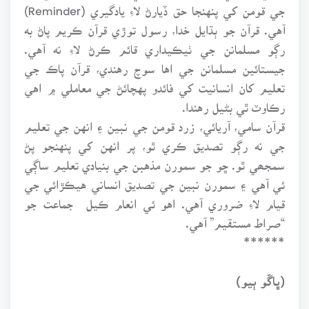
جي قومن کي پنهنجا حق ڏيارڻ لاءِ يادگيري (Reminder)
آهي. قرآن جو ٻڌايل خدا، رسول توڙي قرآن ڪريم پاڻ به
رڳو مسلمانن جي ٺيڪيداري قائم ڪرڻ لاءِ نه آهي.
جيستائين مسلمانن جي اها سوچ رهندي، قرآن پاڪ جي
تعليم کان انسانيت کي فائدو پهچائڻ جي معاملي ۾ اهي
رڪاوٽ ٿي بڻيل رهندا.
قرآن سامي، آريائي، زرد قومن جي نبين ۽ انهن جي تعليم
جي نه رڳو تصديق ڪري ٿو، پر انهن کي پنهنجو پڻ
سمجھي ٿو. ڇو جو سمورن مذهبن جي بنيادي تعليم ساڳي
ئي آهي ۽ سمورن نبين جي تصديق انساني هيڪڙائي جي
قيام لاءِ ضروري آهي. اهو ئي انعام ڪيل جماعت جو
“صراط مستقيم” آهي.
******
(ڀاڱو ٻيو)