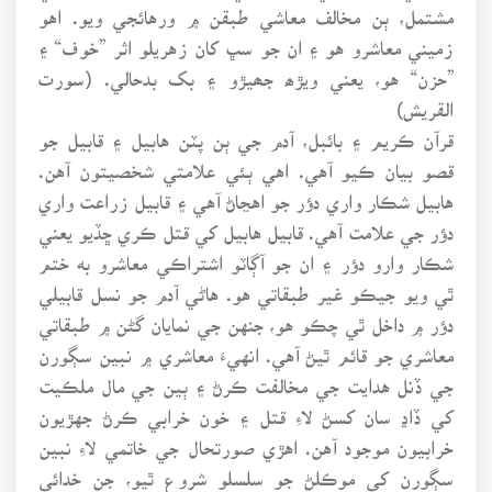
مشتمل، ٻن مخالف معاشي طبقن ۾ ورهائجي ويو. اهو
زميني معاشرو هو ۽ ان جو سڀ کان زهريلو اثر ”خوف“ ۽
”حزن“ هو، يعني ويڙھ جھيڙو ۽ بک بدحالي. (سورت
القريش)
قرآن ڪريم ۽ بائبل، آدم جي ٻن پٽن هابيل ۽ قابيل جو
قصو بيان ڪيو آهي. اهي ٻئي علامتي شخصيتون آهن.
هابيل شڪار واري دؤر جو اهڃاڻ آهي ۽ قابيل زراعت واري
دؤر جي علامت آهي. قابيل هابيل کي قتل ڪري ڇڏيو يعني
شڪار وارو دؤر ۽ ان جو آڳاٽو اشتراڪي معاشرو به ختم
ٿي ويو جيڪو غير طبقاتي هو. هاڻي آدم جو نسل قابيلي
دؤر ۾ داخل ٿي چڪو هو، جنهن جي نمايان گڻن ۾ طبقاتي
معاشري جو قائم ٿيڻ آهي. انهيءَ معاشري ۾ نبين سڳورن
جي ڏنل هدايت جي مخالفت ڪرڻ ۽ ٻين جي مال ملڪيت
کي ڏاڍ سان کسڻ لاءِ قتل ۽ خون خرابي ڪرڻ جهڙيون
خرابيون موجود آهن. اهڙي صورتحال جي خاتمي لاءِ نبين
سڳورن کي موڪلڻ جو سلسلو شروع ٿيو، جن خدائي