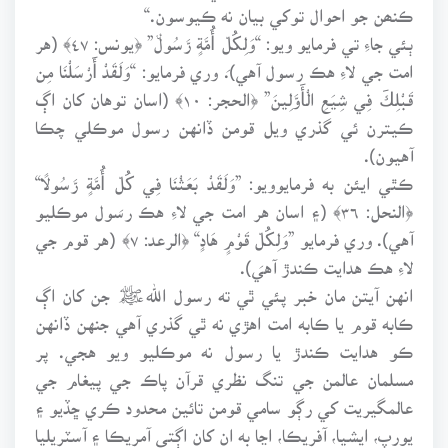
ڪنھن جو احوال توکي بيان نه ڪيوسون.“
ٻئي جاءِ تي فرمايو ويو: “وَلِكُلِّ أُمَّةٍ رَّسُولٌ” ﴿يونس: ٤٧﴾ (هر
امت جي لاءِ هڪ رسول آهي). وري فرمايو: “وَلَقَدْ أَرْسَلْنَا مِن
قَبْلِكَ فِي شِيَعِ الْأَوَّلِينَ” ﴿الحجر: ١٠﴾ (اسان توهان کان اڳ
ڪيترن ئي گذري ويل قومن ڏانهن رسول موڪلي چڪا
آهيون).
ڪٿي ايئن به فرمايوويو: ”وَلَقَدْ بَعَثْنَا فِي كُلِّ أُمَّةٍ رَّسُولًا“
﴿النحل: ٣٦﴾ (۽ اسان هر امت جي لاءِ هڪ رسول موڪليو
آهي). وري فرمايو ”وَلِكُلِّ قَوْمٍ هَادٍ“ ﴿الرعد: ٧﴾ (هر قوم جي
لاءِ هڪ هدايت ڪندڙ آهي).
انهن آيتن مان خبر پئي ٿي ته رسول اللهﷺ جن کان اڳ
ڪابه قوم يا ڪابه امت اهڙي نه ٿي گذري آهي جنهن ڏانهن
ڪو هدايت ڪندڙ يا رسول نه موڪليو ويو هجي. پر
مسلمان عالمن جي تنگ نظري قرآن پاڪ جي پيغام جي
عالمگيريت کي رڳو سامي قومن تائين محدود ڪري ڇڏيو ۽
يورپ، ايشيا، آفريڪا، اڃا به ان کان اڳتي آمريڪا ۽ آسٽريليا