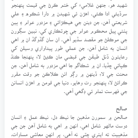
شهيد هو، جنهن غلاميءَ کي ختم ڪرڻ جي قيمت پنهنجو
سرڏيئي ادا ڪئي. اهڙن ئي شهيدن ۾ دارا شڪوه ۽ علي
شريعتي آهن، جن دينن جي هيڪڙائي ۽ مزدور عوام ۽ ٻين
پٺتي پيل محڪوم عوام جي ڇوٽڪاري کي، نبين سڳورن
جي موڪلڻ جو مقصد سڏيو آهي. ان سان گڏوگڏ ان ۾ اهي
انسان به شامل آهن، جن عملي طور پيداواري وسيلن کي
رعايتون ڏنل طبقن جي قبضي مان ڪڍڻ لاءِ پنهنجا ڪنڌ
ڪپائي ڇڏيا. ان ۾ شڪاگو جا اهي مزدور به شامل آهن، جن
محنت جي لاءِ ڏينهن ۾ رڳو اٺن ڪلاڪن جو وقت مقرر
ڪرائڻ لاءِ پنهنجو رت وهايو. دنيا جي قومن ۾ اهڙن انسانن
جي فهرست تمام ئي ڊگھي آهي.
صالح
صالحن ۾ سمورن مذهبن جا نيڪ دل، نيڪ عمل ۽ انسان
دوست ماڻهو شامل اهي. انهن ۾ اهي به شامل آهن جن جي
مذهبيت ته ايتري چٽي نه آهي، پر انهن معاشي مساوات،