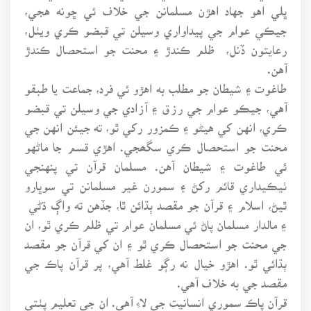
ڀلي اهو جهاد اهڙن مسلمانن جي خلاف ئي ڇونه هجي،
جيڪي عوام جي پيداواري وسيلن تي قبضو ڪري ويٺل،
رعايتون ڏنل، ظلم ڪندڙ ۽ محنت جو استحصال ڪندڙ
آهن.
طاغوت ۽ شيطان جو مطلب به اهڙو ئي فرد، جماعت يا طبقو
آهي، جيڪو عوام جي رزق ۽ آزادي جي وسيلن تي قبضو
ڪري، انهن کي هيڻو ۽ ڪمزور رکي ٿو، ته جيئن انهن جي
محنت جو استحصال ڪري سگھجي. اهڙي قسم جا ماڻهو
ئي طاغوت ۽ شيطان آهن. مسلمان قرآن تي پنهنجي
ٺيڪيداري قائم رکڻ ۽ سمورن غير مسلمانن تي سوڀارو
ٿيڻ، اسلام ۽ قرآن جو مقصد ٻڌائن ٿا، جڏهن ته واڳ ڌڻي
۽ مالدار مسلمان پاڻ ئي مسلمان عوام تي ظلم ڪري ٿو، ان
جي محنت جو استحصال ڪري ٿو ۽ ان کي قرآن جو مقصد
ٻڌائي ٿو. اهڙو خيال نه رڳو غلط آهي، پر قرآن پاڪ جي
مقصد جي به خلاف آهي.
قرآن پاڪ سموري انسانيت جي لاءِ آهي. ان جي تعليم پٺتي