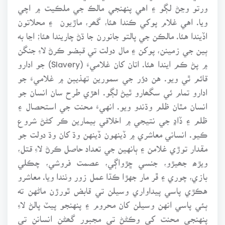
ورتو وڃڻ لڳو ۽ اهي پنهنجي مالڪ جي ملڪيت ۾ اچي
ويا. اهي غلام پوکي ڪندا هئا، گھر، ماڙيون ۽ محلاتون
اڏيندا هئا. مالڪن جي پالتو جانورن جا ڌڻ چاريندا هئا؛ اڃا به
ٻين جي زمينن، پوکن ۽ مال دولت تي قبضو ڪرڻ لاءِ جنگن
۾ پڻ ڪم ايندا هئا. اتان کان غلاميءَ (Slavery) جو ادارو
قائم ٿي ويو. هن دؤر جي سمورين تهذيبن ۾ غلاميءَ جو
ادارو تمام ئي سگھارو ٿيڻ لڳو. اهڙي طرح سان انسان جو
انسان مٿان ظلم وڌندو ويو. انهيءَ محنت جي استحصال ۽
ظلم ۽ ڏاڍ جي نتيجي ۾ اخلاقي بيمارين ڪر کڻڻ شروع
ڪيو. انساني معاشري ۾ ڏينهون ڏينهن وڌ کان وڌ دولت جو
مقدار توڙي غلامن ۽ ٻانهين جي تعداد حاصل ڪرڻ لاءِ قتل،
ويڙھ جھيڙو، جنسي ڇڙواڳي، عصمت فروشي، چڪلي
بازي، چوري ۽ ڦر مار جهڙا ڪڌا عمل زور وٺندا ويا. معاشرو
هڪڙي پاسي پيداواري وسيلن تي قابض ٿورڙن ماڻهن ته
ٻئي پاسي انهن وسيلن کان محروم ۽ پنهنجو پيٽ پالڻ لاءِ
پنهنجي محنت کي وڪڻڻ تي مجبور گھڻن انسانن تي