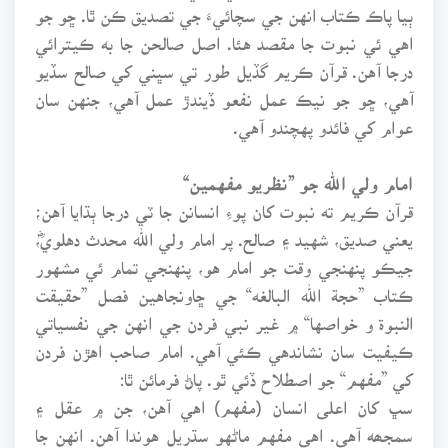
ٻيا پاڪ ڪتاب انهن جي سچائيءَ جي تصديق ڪن ٿا. ڇو جو
اهي ئي نبوت جا مقصد هئا. اصل صالحن جا به ڪيترائي
درجا آهن. قرآن ڪريم گڏيل طور تي سڀني کي صالح سڏيو
آهي، ڇو جو نيڪ عمل نفعو ڏيندڙ عمل آهي، جنهن سان
عوام کي فائدو پهچندو آهي.
امام ولي الله جو ”نظريو مفهمين“
قرآن ڪريم ته نبوت کان پوءِ انسانن جا ٽي درجا ٻڌايا آهن؛
يعني صديق، شهيد ۽ صالح. پر امام ولي الله محدث دهلويؓ،
جيڪو پنهنجي وقت جو امام هو، پنهنجي تمام ئي مشهور
ڪتاب ”حجة الله البالغه“ جي ڇاونجاهين فصل ”حقيقت
النبوة و خواصها“ ۾ غير نبي فردن جي انهن جي نفسياتي
ڪيفيت سان نشاندهي ڪئي آهي. امام صاحب اهڙن فردن
کي ”مفهم“ جو اصطلاح ڏئي ٿو. پاڻ فرمائن ٿا:
سڀ کان اعلى انسان (مفهم) اهي آهن، جن ۾ عقل ۽
سمجھه آهي. اهي مفهم ماڻهو سڌريل هوندا آهن. انهن جا