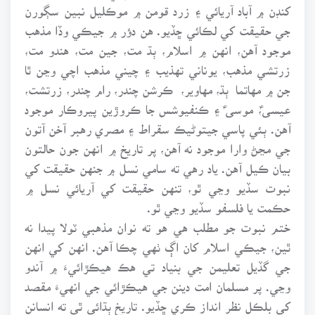
کنڊن ۾ آباد آريائي ۽ زرد قومن ۾ موڪليل نبين سڳورن
جي حقيقت کي لڪائي ڇڏيو. هن دؤر ۾ جيڪي وڏا مذهب
موجود آهن، انهن ۾ اسلام، ٻڌ مت، جين مت، هندو مت،
زرتشي مذهب، يوناني تهذيب ۽ چيني مذهب اچي وڃن ٿا
جن ۾ مهاتما ٻڌ، مهاوير، ڪرشن چندر، رام چندر، زرتشت،
عيسىؑ، موسىؑ ۽ ڪنفيوشس جا ڪروڙين پيروڪار موجود
آهن. ٻئي پاسي جيتوڻيڪ سقراط ۽ مصري رهبر آخن آتون
جي مڃڻ وارا موجود نه آهن، پر تاريخ ۾ انهن جون حالتون
بيان ڪيل آهن. ياد رهي ته سامي نسل ۾ جنهن حقيقت کي
نبوت سڏيو وڃي ٿو، تنهن حقيقت کي آريائي نسل ۾
حڪمت يا فلسفو سڏيو وڃي ٿو.
ختم نبوت جو مطلب هي هو ته نوان مذهبي ٽولا پيدا نه
ٿين، جيڪي اسلام کان اڳ ٺهي چڪا آهن. انهن کي انهن
جي گڏيل تعليمن جي بنياد تي هڪ هيڪڙائيءَ ۾ آندو
وڃي. پر مسلمان امت دينن جي هيڪڙائي جي انهيءَ مقصد
کي بلڪل نظر انداز ڪري ڇڏيو. تاريخ ٻڌائي ٿي ته انسانن