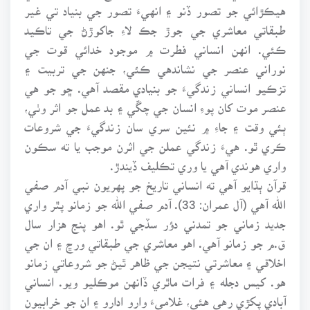
هيڪڙائي جو تصور ڏنو ۽ انهيءَ تصور جي بنياد تي غير
طبقاتي معاشري جي جوڙ جڪ لاءِ جاکوڙڻ جي تاڪيد
ڪئي. انهن انساني فطرت ۾ موجود خدائي قوت جي
نوراني عنصر جي نشاندهي ڪئي، جنهن جي تربيت ۽
تزڪيو انساني زندگيءَ جو بنيادي مقصد آهي. ڇو جو هي
عنصر موت کان پوءِ انسان جي چڱي ۽ بد عمل جو اثر وٺي،
ٻئي وقت ۽ جاءِ ۾ نئين سري سان زندگيءَ جي شروعات
ڪري ٿو. هيءَ زندگي عملن جي اثرن موجب يا ته سڪون
واري هوندي آهي يا وري تڪليف ڏيندڙ.
قرآن ٻڌايو آهي ته انساني تاريخ جو پهريون نبي آدم صفي
الله آهي (آل عمران: 33). آدم صفي الله جو زمانو پٿر واري
جديد زماني جو تمدني دؤر سڏجي ٿو. اهو پنج هزار سال
ق.م جو زمانو آهي. اهو معاشري جي طبقاتي ورڇ ۽ ان جي
اخلاقي ۽ معاشرتي نتيجن جي ظاهر ٿيڻ جو شروعاتي زمانو
هو. کيس دجله ۽ فرات ماٿري ڏانهن موڪليو ويو. انساني
آبادي پکڙي رهي هئي، غلاميءَ وارو ادارو ۽ ان جو خرابيون