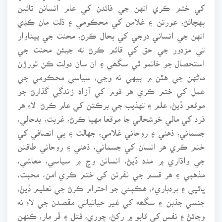
کي ختم ڪري انهن جي فائدن کي عام انسانن تائين
پهچائڻ، عورتن ۽ غلامن کي محڪومي ۽ ذلت مان ڪڍي
انهن جي انساني درجي کي بحال ڪرڻ، محنت جي پيداوار
تي مزدور جي حق کي قائم ڪرڻ ته جيئن محنت جي
استحصال جو خاتمو ٿي سگھي ۽ ان سان دولت ڪن ٿورڙن
ماڻهن جي هٿن ۾ بيهي نه وڃي، سياسي محڪومي جي
عمل کي ختم ڪري هر قوم کي آزاد زندگي گذارڻ جو
موقعو ڏيڻ، علم ۽ تهذيب جي برڪتن کي عام ڪرڻ لاءِ هر
فرد کي مالي خوشحالي جا موقعا مهيا ڪرڻ، غربت، بدحالي،
جسماني، ذهني ۽ روحاني غلامي، جهالت ۽ بي انصافي کي
ختم ڪري هر انسان کي جسماني، ذهني ۽ روحاني طاقتن
جي واڌاري ۾ مدد ڏيڻ، انسانن وچ ۾ سياسي، معاشي،
مذهبي ۽ هر قسم جي نفرتن کي ختم ڪري امن، محبت،
ڀائپي ۽ بردباريءَ، هڪٻئي جو احترام ڪرڻ جي تعليم ڏيڻ،
جنسي جذبن ۽ سگھه کي غير حياتياتي مقصدن جي لاءِ نه
وڃائڻ ۽ نفس کي قابو ۾ رکڻ، چوري، قتل ۽ ڦر مار، ڪنهن