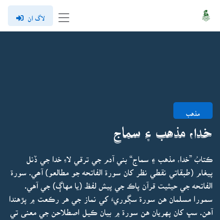
لاگ ان
مذهب
خدا، مذهب ۽ سماج
ڪتابُ ”خدا، مذهب ۽ سماج“ بني آدم جي ترقي لاءِ خدا جي ڏنل
پيغام (طبقاتي نقطي نظر کان سورة الفاتحه جو مطالعو) آھي. سورة
الفاتحه جي حيثيت قرآن پاڪ جي پيش لفظ (يا مهاڳ) جي آهي.
سمورا مسلمان هن سورة سڳوريءَ کي نماز جي هر رڪعت ۾ پڙهندا
آهن. سڀ کان پهريان هن سورة ۾ بيان ڪيل اصطلاحن جي معنى تي