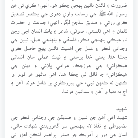
ضرورت ۽ فائدن تائين پهچي چڪو هو. انهيءَ ڪري ئي هن
رسول اللهﷺ جي رسالت واري دعوى جي يڪدم تصديق
ڪري ورتي ۽ صديق سڏجڻ لڳو. انهيءَ جماعت ۾ حضرت
لقمان ۽ اهي فلسفي، صوفي، شاعر ۽ پاڪ انسان اچي وڃن
ٿا، جيڪي پنهنجي فڪر، فلسفي ۽ پنهنجي عمل، نبين جي
وجداني فڪر ۽ عمل جي اهميت تائين پهچ حاصل ڪري
چڪا هئا. يعني خدا پرستي ۽ نيڪ عملي سان انساني
هيڪڙائيءَ جي جوڙجڪ، عوامي ڀلائي ۽ دينن جي
هيڪڙائيءَ جا قائل ٿي چڪا هئا. اهي ماڻهو هر قوم ۾
ڪنهن نه ڪنهن نبيءَ جي پيروڪاري ۾ شامل هوندا آهن ۽
اڄ به دنيا ۾ آهن ۽ سدائين هوندا.
شهيد
شهيد اهي آهن جن نبين ۽ صديقن جي وجداني فڪر جي
مضبوطي ۽ نفاذ لاءِ پنهنجي سر گھوريندي شهادت ماڻي.
اسان جي دور ۾ آمريڪا جو صدر ابراهيم لنڪن اهڙو ئي