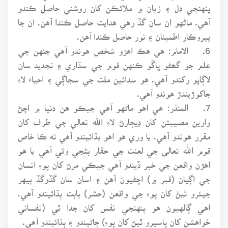
پنهنجي دل ۽ زبان ۾ ملائڪن کان روشني حاصل ڪندو
آهي. ماڻهو ان سان گڏ رهي هدايت حاصل ڪندا آهن. ان جا
پيروڪار اطمينان ۽ نور حاصل ڪندا آهن.
6.
الامام: هي هڪ اهڙو شخص هوندو آهي جنهن جي
علم جو گھڻو ڀاڱو ڪنهن قوم جي سڌاري ۽ تجديد سان
لاڳاپو رکندو آهي. هو سدائين ملت جي سجاڳي ۽ احياءَ لاءِ
جاکوڙيندڙ هوندو آهي.
7.
المنذر: هي اهو ماڻهو آهي جيڪو هن دنيا ۾ اچڻ
وارين مصيبتن کان ڊيڄارڻ لاءِ الله تعالي جي طرف کان
مقرر هوندو آهي. يا وري هو اهو ٻڌائيندو آهي ته ڪا خاص
قوم الله تعالى جي لعنت جي حقار بڻجي وئي آهي يا هو
اهڙن واقعن جي خبر ڏيندو آهي جيڪي مرڻ کان پوءِ انسان
جي اڳيان (قبر ۾) اچڻيون آهن ۽ اسان سان گڏوگڏ ٻيهر
جيئرو ٿيڻ کان پوءِ جي واقعن (حشر) بابت ٻڌائيندو آهي.
اهي ڳالهيون هو پنهنجي نفس کان جدا ٿي (نفساني
خواهشن کان پاسيرو ٿيڻ کان پوءِ) ڄاڻيندو ۽ ٻڌائيندو آهي.