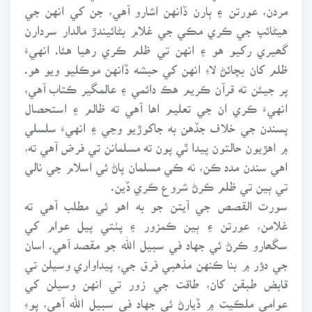
مردن، عورتن ۽ ٻارن ڏانهن اشارو آهي، جن کي انهن جي
هيڻائپ جي ڪري مڪي جي غلام بڻائيندڙ مالدار سردارن
گھيري رکيو هو ۽ انهن تي ظلم ڪري رهيا هئا. انهيءَ
ظلم کان بچائڻ لاءِ انهن کي حبشه ڏانهن موڪليو ويو هو.
پر جيئن ته قرآن ڪريم هڪ دائمي ۽ عالمگير ڪتاب آهي،
انهيءَ ڪري ان جي تعليم اها آهي ته ظالم ۽ استحصال
پسندن جي خلاف جڏهن به جاکوڙيو وڃي ۽ انهيءَ سلسلي
۾ اهڙيون حالتون پيدا ٿي پون ته مسلمانن تي فرض آهي ته،
اهي سندن مدد ڪن، نه ڪي مسلمان پاڻ ئي اسلام جي نالي
تي ٻين تي ظلم ڪرڻ شروع ڪري ڏين.
سورت القصص جي آيتن جو به اهو ئي مطلب آهي ته
غلامن، عورتن ۽ ٻين ڪمزور ۽ پٺتي پيل عوام کي
سگھارو ڪرڻ ئي جهاد في سبيل الله جو مقصد آهي. اسان
جي دؤر ۾ بنا ڪنهن مذهبي فرق جي، پيداواري وسيلن تي
قابض طبقن کان، طاقت جي زور تي انهن وسيلن کي
عوامي ملڪيت ۾ ڏيارڻ ئي جهاد في سبيل الله آهي، پوءِ