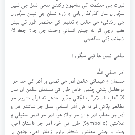
نبوت جي حڪمت کي سامهون رکندي سامي نسل جي نبين
سڳورن سان گڏوگڏ آريائي ۽ زرد نسلن جي نبين سڳورن
جي زندگيءَ جي حالتن ۽ تعليم کي مختصر طور تي پيش
ڪيو وڃي ٿو ته جيئن انساني وحدت جي جوڙ جڪ لاءِ
ضمانت ڏئي سگھجي.
سامي نسل جا نبي سڳورا
آدم صفي الله
مسلمان ۽ عيسائي عالمن آدم جي قصي ۾ آدم کي خدا جو
موڪليل بڻائي ڇڏيو، خاص طور تي مسلمان عالمن ان سان
گڏ ”عليه السلام“ به لڳائي ڇڏيو. جڏهن ته قرآن ڪريم جو
مطالعو ٻڌائي ٿو ته هي آدم انساني نسل جو نمائندو هو ۽
آدم جو مطلب آدم ۽ ان جو اولاد هو. آدم جو قصو تمثيلي ۽
علامتي (Symbolic) طور تي خود آدم جو داستان آهي.
جنت يا جنتي معاشرو شڪار وارو زمانو آهي، جنهن ۾