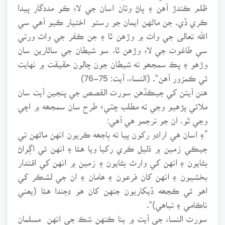
ظلم ڪندڙ آهن ۽ پاڻ وٽان اسان جي لاءِ ڪو مددگار پيدا
ڪري ڏي. جن ماڻهن ايمان جو رستو اختيار ڪيو آهي سي
الله تعالى جي واٽ ۾ وڙهن ٿا ۽ جن ڪفر جي واٽ ورتي
سي طاغوت جي لاءِ وڙهن ٿا، سو شيطان جي ساٿارين سان
وڙهو ۽ پڪ سمجھو ته شيطان جون چالون حقيقت ۾ نهايت
ئي ڪمزور آهن“. (النساء، آيت: 75-76)
هنن آيتن کي جيڪڏهن سورت القصص جي پنجين آيت سان
ملائي پڙهيو وڃي ته مطلب چٽيءَ طرح سان سمجھه ۾ اچي
وڃي ٿو. ان جو ترجمو هي آهي:
”۽ اسان هي ارادو رکون پيا ته ٻاجھه ڪريون انهن ماڻهن تي
جيڪي زمين ۾ ذليل ڪري رکيا ويا هئا ۽ انهن ئي اڳواڻ
بڻايون ۽ انهن کي وارث بڻايون ۽ زمين ۾ انهن کي اقتدار
بخشيون ۽ انهن کان فرعون ۽ هامان ۽ ان جي لشڪر کي
اهو ئي ڪجھه ڏيکاريون جنهن کان هو ڊڄندا هئا (يعني
ناڪامي ۽ تباهي)“.
سورت النساء جي آيت ۾ بنا ڪنهن شڪ جي انهن مسلمان