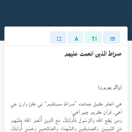
صراط الذين انعمت عليهم
(ڀاڱو پهريون)
هي انعام ڪيل جماعت ”صراط مستقيم“ تي هلڻ وارن جي
آهي. قرآن ڪريم چيو آهي:
وَمَن يُطِعِ اللَّهَ وَالرَّسُولَ فَأُولَٰئِكَ مَعَ الَّذِينَ أَنْعَمَ اللَّهُ عَلَيْهِم
مِّنَ النَّبِيِّينَ وَالصِّدِّيقِينَ وَالشُّهَدَاءِ وَالصَّالِحِينَ وَحَسُنَ أُولَٰئِكَ