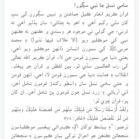
سامي نسل جا نبي سڳورا
قرآن ڪريم انعام ڪيل جماعتن ۾ نبين سڳورن کي سڀ
کان مٿي رکيو آهي ۽ اهو به چٽائيءَ سان ٻڌايو آهي ته
ڌرتيءَ جي گولي تي موجود هر وسندي ۾ ڪنهن نه ڪنهن
نبي کي موڪليو ويو (الا خلاف فيها نذيرا) ۽ محمد
عربيﷺ کي سمورن انسانن ڏانهن موڪليو ويو آهي.
يعني دنيا جي سمورن قومن جي لاءِ، قرآن ڪريم الله تعالى
کي رب العالمين سڏي ٿو. ٻين لفظن ۾ قرآن جو پيغام،
انقلاب ۽ هدايت دنيا جي سمورن قومن لاءِ آهي. انهن قومن
۾ جتي سامي نسل سان واسطو رکندڙ قومون شامل آهن،
اتي آريائي ۽ زرد نسل جون قومون پڻ شامل آهن. ان کان
پوءِ قرآن چوي ٿو:
وَلَقَدْ أَرْسَلْنَا رُسُلًا مِّن قَبْلِكَ مِنْهُم مَّن قَصَصْنَا عَلَيْكَ وَمِنْهُم
مَّن لَّمْ نَقْصُصْ عَلَيْكَ ﴿غافر: ٧٨﴾
ترجمو: ”۽ بيشڪ توکان اڳ ڪيترائي پيغمبر موڪلياسون
منجھائن ڪنھن جو احوال توکي بيان ڪيوسون ۽ منجھائن