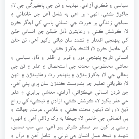
سياسي ۽ فڪري آزادي، تهذيب ۽ فن جي پاڪيزگي جي لاءِ
جاکوڙ ڪئي. انهيءَ ۾ اهي به شامل آهن جن خانداني ۽
سماجي زندگي ۾ عورت جي انساني پاسي کي اجاگر ڪرڻ
لاءِ ڪوشش ڪئي ۽ رعايتون ڏنل طبقن جن انساني حقن
کي پنهنجي اقتدار ۽ تشدد سان دٻائي رکيو آهي، تن حقن
کي حاصل ڪرڻ لاءِ اڻٿڪ جاکوڙ ڪئي.
انساني تاريخ پنهنجي دور ۽ قوم ۾ ظلم ۽ ڏاڍ، سياسي ۽
معاشي محڪومي، محنت جي استحصال ۽ علم ۽ فن جي
بحالي جي لاءِ جاکوڙيندڙن ۽ پنهنجو رت وهائيندڙن ۽ انهن
لاءِ نظرياتي تعليم جو بندوبست ڪندڙن سان ڀري پئي آهي.
جن فردن انساني هيڪڙائي، آزادي، معاشي برابري ۽ علم
جي عام پکيڙ لاءِ ڪوشش ڪئي، آزادي ۽ نيڪيءَ کي رواج
ڏيڻ لاءِ رات ڏينهن محنت ڪئي، ۽ غلامي، غربت، جهالت ۽
بي انصافي جي خاتمي لاءِ جيڪا به وک وڌائي آهي ۽ انهيءَ
رستي ۾ کين سر صدقو ڪرڻو پيو آهي، سي سڀ صديق،
شهيد ۽ نيڪ عمل انسان جي ٽولي ۾ شامل آهن ۽ قرآن ۽