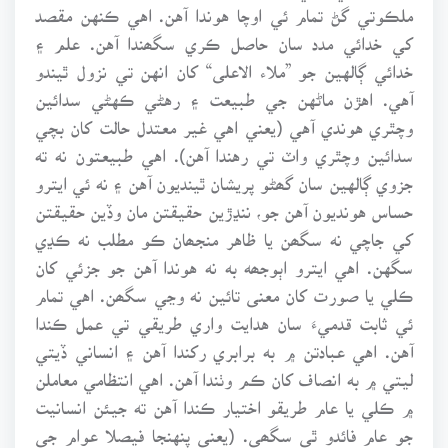
ملڪوتي گڻ تمام ئي اوچا هوندا آهن. اهي ڪنهن مقصد
کي خدائي مدد سان حاصل ڪري سگھندا آهن. علم ۽
خدائي ڳالهين جو ”ملاء الاعلى“ کان انهن تي نزول ٿيندو
آهي. اهڙن ماڻهن جي طبيعت ۽ رهڻي ڪهڻي سدائين
وچٿري هوندي آهي (يعني اهي غير معتدل حالت کان بچي
سدائين وچٿري واٽ تي رهندا آهن). اهي طبيعتون نه ته
جزوي ڳالهين سان گھڻو پريشان ٿينديون آهن ۽ نه ئي ايترو
حساس هونديون آهن جو، ننڍڙين حقيقتن مان وڏين حقيقتن
کي جاچي نه سگھن يا ظاهر منجھان ڪو مطلب نه ڪڍي
سگهن. اهي ايترو اٻوجھه به نه هوندا آهن جو جزئي کان
ڪلي يا صورت کان معنى تائين نه وڃي سگھن. اهي تمام
ئي ثابت قدميءَ سان هدايت واري طريقي تي عمل ڪندا
آهن. اهي عبادتن ۾ به برابري رکندا آهن ۽ انساني ڏيتي
ليتي ۾ به انصاف کان ڪم وٺندا آهن. اهي انتظامي معاملن
۾ ڪلي يا عام طريقو اختيار ڪندا آهن ته جيئن انسانيت
جو عام فائدو ٿي سگھي. (يعني پنهنجا فيصلا عوام جي