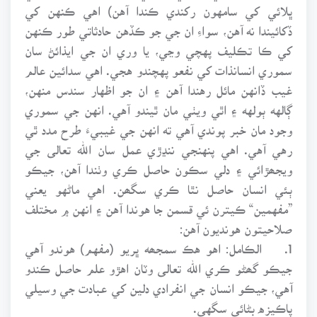
ڀلائي کي سامهون رکندي ڪندا آهن) اهي ڪنهن کي
ڏکائيندا نه آهن، سواءِ ان جي جو ڪڏهن حادثاتي طور ڪنهن
کي ڪا تڪليف پهچي وڃي، يا وري ان جي ايذائڻ سان
سموري انسانذات کي نفعو پهچندو هجي. اهي سدائين عالم
غيب ڏانهن مائل رهندا آهن ۽ ان جو اظهار سندس منهن،
ڳالهه ٻولهه ۽ اٿي ويٺي مان ٿيندو آهي. انهن جي سموري
وجود مان خبر پوندي آهي ته انهن جي غيبيءَ طرح مدد ٿي
رهي آهي. اهي پنهنجي ننڍڙي عمل سان الله تعالى جي
ويجھڙائي ۽ دلي سڪون حاصل ڪري وٺندا آهن، جيڪو
ٻئي انسان حاصل نٿا ڪري سگھن. اهي ماڻهو يعني
”مفهمين“ ڪيترن ئي قسمن جا هوندا آهن ۽ انهن ۾ مختلف
صلاحيتون هونديون آهن:
1.
الڪامل: اهو هڪ سمجھه ڀريو (مفهم) هوندو آهي
جيڪو گھڻو ڪري الله تعالى وٽان اهڙو علم حاصل ڪندو
آهي، جيڪو انسان جي انفرادي دلين کي عبادت جي وسيلي
پاڪيزه بڻائي سگهي.