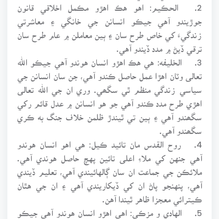
2.
الحڪيم: اهو هڪ اهڙو مڪمل اخلاقي قانون
جوڙيندو آهي جيڪو انسانن جي خانگي ۽ معاشرتي
زندگيءَ کي خاص طرح سان ۽ ٻين معاملن ۾ عام طرح سان
ترقي ڏيڻ ۾ مدد ڏيندو آهي.
3.
الخليفه: هي هڪ اهڙو انسان هوندو آهي جيڪو الله
تعالى وٽان اهڙا عمل حاصل ڪندو آهي، جن سان انسانن جي
سياسي زندگي منظم ٿي سگھي. وري ان جي الله تعالى
اهڙي طرح مدد ڪندو آهي جو هو انسانن ۾ عدل قائم رکي
سگھندو آهي ۽ ٻين تي ٿيندڙ ظلمن خلاف جنگ به ڪري
سگھندو آهي.
4.
روح القدس مان تائيد ڪيل: هي اهو انسان هوندو
آهي جنهن کي ملاءِ اعلى تائين پهچ حاصل هوندي آهي.
ملائڪن جي جماعت ان سان ڳالهائيندي آهي، تعليم ڏيندي
آهي، پنهنجو پاڻ ان کي ڏيکاريندي آهي ۽ ان جي هٿان
ڪيترائي معجزا ظاهر ٿيندا آهن.
5.
الهادي و مزڪي: اهي اهڙو انسان هوندو آهي جيڪو