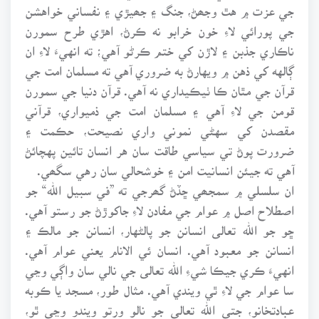
جي عزت ۾ هٿ وجھڻ، جنگ ۽ جھيڙي ۽ نفساني خواهشن
جي پورائي لاءِ خون خرابو نه ڪرڻ، اهڙي طرح سمورن
ناڪاري جذبن ۽ لاڙن کي ختم ڪرڻو آهي؛ ته انهيءَ لاءِ ان
ڳالهه کي ذهن ۾ ويهارڻ به ضروري آهي ته مسلمان امت جي
قرآن جي مٿان ڪا ٺيڪيداري نه آهي. قرآن دنيا جي سمورن
قومن جي لاءِ آهي ۽ مسلمان امت جي ذميواري، قرآني
مقصدن کي سهڻي نموني واري نصيحت، حڪمت ۽
ضرورت پوڻ تي سياسي طاقت سان هر انسان تائين پهچائڻ
آهي ته جيئن انسانيت امن ۽ خوشحالي سان رهي سگھي.
ان سلسلي ۾ سمجھي ڇڏڻ گھرجي ته ”في سبيل الله“ جو
اصطلاح اصل ۾ عوام جي مفادن لاءِ جاکوڙڻ جو رستو آهي.
ڇو جو الله تعالى انسانن جو پالڻهار، انسانن جو مالڪ ۽
انسانن جو معبود آهي. انسان ئي الانام يعني عوام آهي.
انهيءَ ڪري جيڪا شيءِ الله تعالى جي نالي سان واڳي وڃي
سا عوام جي لاءِ ٿي ويندي آهي. مثال طور، مسجد يا ڪوبه
عبادتخانو، جتي الله تعالى جو نالو ورتو ويندو وڃي ٿو،