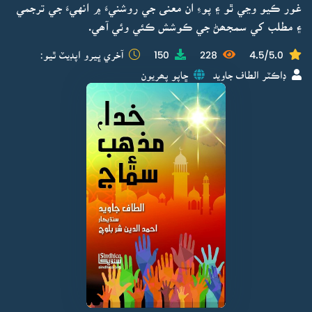
غور ڪيو وڃي ٿو ۽ پوءِ ان معنى جي روشنيءَ ۾ انهيءَ جي ترجمي
۽ مطلب کي سمجھڻ جي ڪوشش ڪئي وئي آھي.
4.5/5.0
228
150
آخري ڀيرو اپڊيٽ ٿيو:
ڊاڪٽر الطاف جاويد
ڇاپو پھريون