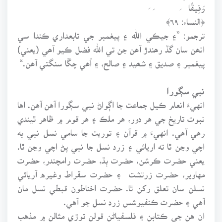
رَفِيقًا
﴿النساء: ٦٩﴾
ترجمو: ”۽ جيڪي الله ۽ پيغمبر جي تابعداري ڪندا سي
انھن سان گڏ رھندڙ آھن جن تي الله فضل ڪيو آھي (يعني)
پيغمبر ۽ صديق ۽ شھيد ۽ صالح، ۽ اُھي چڱا سنگتي آھن.“
نبي سڳورا
انهيءَ انعام ڪيل جماعت جا اڳواڻ نبي سڳورا آهن آهن. اها
نبوت تاريخ جي هر دور، هر ملڪ ۽ هر قوم ۾ ظاهر ٿيندي
رهي آهي. انهيءَ ۾ قرآن ۽ توريت جا سامي نسل نبي به
اچي وڃن ٿا ته اريائي ۽ زرد نسل جا نبي پڻ اچي وڃن ٿا.
يعني حضرت ڪرشن، حضرت ٻڌ، حضرت رامچندر، حضرت
مهاوير، حضرت زرتشت ۽ حضرت سقراط وغيره آريائي
نسلن سان تعلق رکن ٿا. حضرت اخناطون قبطي نسل مان
آهي ۽ حضرت ڪنفيوشس زرد نسل جو آهي.
ان هن جي ڪتابن ۽ فلسفياڻن قولن توڙي مثالن ۾ مذهب