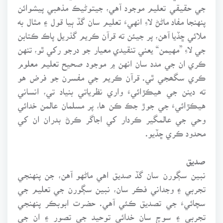
جي حقيقي تعليم موجود آهي، جيتوڻيڪ مذهبي پيشوائن
پنهنجا مفاد ماڻڻ لاءِ انهيءَ تعليم سان گڏ ٻيا قول ۽ مثال به
ملائي ڇڏيا آهن، پر جيئن ته قرآن ڪريم گذريل پاڪ ڪتابن
جي لاءِ ”مهيمن“ يعني تنقيدي معيار جو درجو رکي ٿو، تنهن
ڪري ان جي مدد سان انهن ۾ موجود صحيح تعليم معلوم
ڪري سگھجي ٿي. قرآن ڪريم جي مفسرن جو فرض هو
ته دينن جي هيڪڙائيءَ واري نظرياتي بنياد تي، انساني
هيڪڙائيءَ جي جوڙ جڪ ڪن ها، پر مسلمان عالمن خدائي
وحي جي عالمگير ڪردار کي اجاگر ڪرڻ بدران ان کي
محدود ڪري ڇڏيو.
صديق
نبين سڳورن سان گڏ صديق اهي ماڻهو آهن، جن پنهنجي
تجربي ۽ وجداني فڪر سان، نبين سڳورن جي تعليم جي
سچائيءَ جي تصديق ڪئي آهي. حضرت ابوبڪر پنهنجي
تجربي ۽ سوچ سان خدائي توحيد جي تصور ۽ ان جي