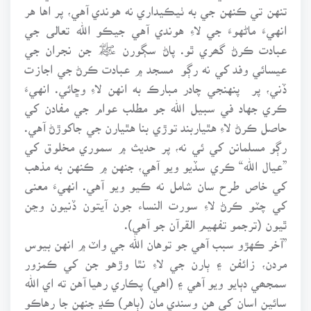
تنهن تي ڪنهن جي به ٺيڪيداري نه هوندي آهي، پر اها هر
انهيءَ ماڻهوءَ جي لاءِ هوندي آهي جيڪو الله تعالى جي
عبادت ڪرڻ گھري ٿو. پاڻ سڳورن ﷺ جن نجران جي
عيسائي وفد کي نه رڳو مسجد ۾ عبادت ڪرڻ جي اجازت
ڏني، پر پنهنجي چادر مبارڪ به انهن لاءِ وڇائي. انهيءَ
ڪري جهاد في سبيل الله جو مطلب عوام جي مفادن کي
حاصل ڪرڻ لاءِ هٿياربند توڙي بنا هٿيارن جي جاکوڙڻ آهي.
رڳو مسلمانن کي ئي نه، پر حديث ۾ سموري مخلوق کي
”عيال الله“ ڪري سڏيو ويو آهي، جنهن ۾ ڪنهن به مذهب
کي خاص طرح سان شامل نه ڪيو ويو آهي. انهيءَ معنى
کي چٽو ڪرڻ لاءِ سورت النساء جون آيتون ڏنيون وڃن
ٿيون (ترجمو تفهيم القرآن جو آهي).
”آخر ڪهڙو سبب آهي جو توهان الله جي واٽ ۾ انهن بيوس
مردن، زائفن ۽ ٻارن جي لاءِ نٿا وڙهو جن کي ڪمزور
سمجھي دٻايو ويو آهي ۽ (اهي) پڪاري رهيا آهن ته اي الله
سائين اسان کي هن وسندي مان (ٻاهر) ڪڍ جنهن جا رهاڪو