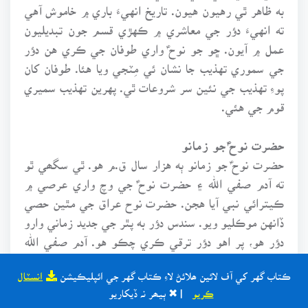
به ظاهر ٿي رهيون هيون. تاريخ انهيءَ باري ۾ خاموش آهي
ته انهيءَ دؤر جي معاشري ۾ ڪهڙي قسم جون تبديليون
عمل ۾ آيون. ڇو جو نوحؑ واري طوفان جي ڪري هن دؤر
جي سموري تهذيب جا نشان ئي مِٽجي ويا هئا. طوفان کان
پوءِ تهذيب جي نئين سر شروعات ٿي. پهرين تهذيب سميري
قوم جي هئي.
حضرت نوحؑ جو زمانو
حضرت نوحؑ جو زمانو ٻه هزار سال ق.م هو. ٿي سگھي ٿو
ته آدم صفي الله ۽ حضرت نوحؑ جي وچ واري عرصي ۾
ڪيترائي نبي آيا هجن. حضرت نوح عراق جي مٿين حصي
ڏانهن موڪليو ويو. سندس دؤر به پٿر جي جديد زماني وارو
دؤر هو، پر اهو دؤر ترقي ڪري چڪو هو. آدم صفي الله
کان وٺي حضرت نوحؑ تائين طبقاتي ڇڪتاڻ گھڻو وڌي وئي
ڪتاب گهر کي آف لائين ھلائڻ لاءِ ڪتاب گهر جي ائپليڪيشن
انسٽال
هئي ۽ غلاميءَ جو ادارو گھڻو پکڙجي چڪو هو. بادشاهن،
ڪريو
| ✖ ٻيھر نہ ڏيکاريو
سلطانن ۽ قبائلي سردارن جو غلامن ۽ پٺتي پيل طبقن تي