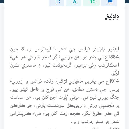
ڊاڊليئر
ايڊئور ڊاڊليئر فرانس جي شھر ڪارپنٽراس ۾، 8 جون
1884ع تي ڄائو ھو. ھن جو پيءُ ڳوٺ جو نانوائي ھو. ھيءُ
اسڪالرشپ وٺي پڙھيو، گريجوئيٽ ٿيو، ۽ ماستري ڪرڻ
لڳو.
1914ع جي پھرين مھاڀاري لڙائيءَ وقت، فرانس ۾ زوريءَ
ڀرتيءَ جي دستور مطابق، ھن کي فوج ۾ داخل ٿيڻو پيو.
جنگ پوري ٿيڻ تي، موٽي ڳوٺ اچڻ کان پوءِ، ھن سياست
۾ دلچسپي ورتي ۽ ريڊيڪل سوشلسٽ پارٽيءَ جو ڪارڪن
ٿي ڪم ڪرڻ لڳو. ڪجھ وقت کان پوءِ ھيءُ ڪارپنٽراس
شھر جو ميئر چونڊيو ويو.
1919ع ۾ 35 سالن جي عمر ۾ ھيءُ پھريون ڀيرو چيمبر