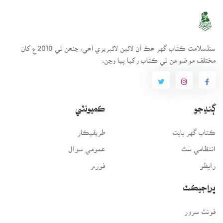
سنڌسلامت ڪتاب گهر ھڪ آن لائين لائبريري آھي، جنھن تي 2010ع کان
مختلف موضوعن تي ڪتاب رکيا پيا وڃن.
ڳنڍجو
ڪميونٽي
ڪتاب گهر بابت
طريقيڪار
انتظامي سَٿ
عمومي سوال
رابطو
فورم
پراجيڪٽ
فونٽ سرور