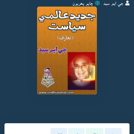
جي ايم سيد
ڇاپو پھريون