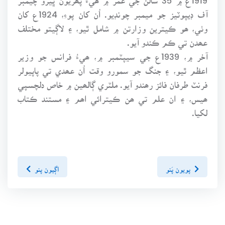
آف ڊيپوٽيز جو ميمبر چونڊيو. اُن کان پوءِ، 1924ع کان
وٺي، ھو ڪيترين وزارتن ۾ شامل ٿيو، ۽ لاڳيتو مختلف
عھدن تي ڪم ڪندو آيو.
آخر ۾، 1939ع جي سيپٽمبر ۾، ھيءُ فرانس جو وزير
اعظم ٿيو، ۽ جنگ جو سمورو وقت اُن عھدي تي پاپيولر
فرنٽ طرفان فائز رھندو آيو. ملٽري ڳالھين ۾ خاص دلچسپي
ھيس، ۽ ان علم تي ھن ڪيترائي اھم ۽ مستند ڪتاب
لکيا.
پويون پَنو
اڳيون پنو