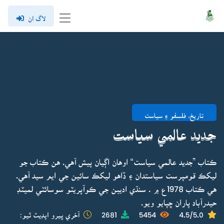
لاگ ان
تاريخ، فلسفو ۽ سياست
جديد عالمي سياست
ڪتاب ”جديد عالمي سياست“ اوهان اڳيان پيش آهي. هن ڪتاب جو
ليکڪ قومپرست سياستدان ۽ ڏاهو ليکڪ سائين جي ايم سيد آهي.
هي ڪتاب 1978ع ۾ . سنڌي اديبن جي ڪوآپريٽو سوسائٽي لميٽڊ
حيدرآباد پاران ڇپايو ويو.
4.5/5.0
5454
2681
آخري ڀيرو اپڊيٽ ٿيو: