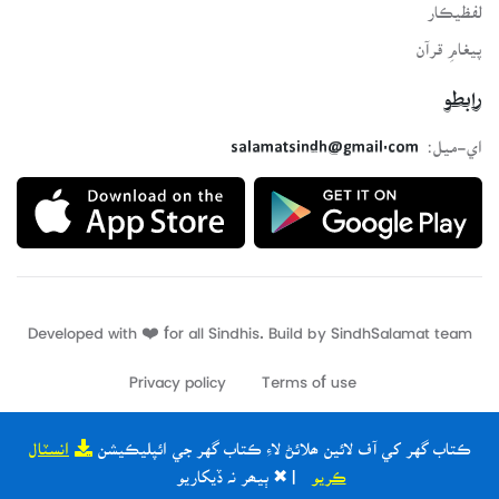
لفظيڪار
پيغامِ قرآن
رابطو
اي-ميل:
salamatsindh@gmail.com
Developed with ❤️ for all Sindhis. Build by
SindhSalamat
team
Privacy policy
Terms of use
ڪتاب گهر کي آف لائين ھلائڻ لاءِ ڪتاب گهر جي ائپليڪيشن
انسٽال
ڪريو
| ✖ ٻيھر نہ ڏيکاريو