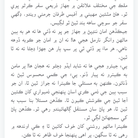
ملڪ جي مختلف علائقن ۾ جهاز ذريعي سفر ڪرڻو پوي
ٿو. هاڻ مٿئين مهيني ۾ آفيس طرفان جرمني ويندو، ڊگهي
سفر جو سوچي ساهه بند ٿيڻ ٿو لڳيس.
جيڪڏهن امان ننڍپڻ ۾ جهاز جو ڀو نه ڏئي ها ته هو به ٻين
ماڻهن وانگر نارمل هجي ها! نه ان ۾ امان جو ڪوبه ڏوهه
ناهي. هر ماءُ ڀو ڏئي ٿي پر سڀ ٻار هن جهڙا ڊڄڻا ته نه ٿا
ٿين.
پيءِ جيئرو هجي ها ته شايد ايڏو ڊڄڻو نه هجان ها! پر مامن
به ڪيترو نه پيار ڏنو. پيءَ جي ڪمي محسوس ٿيڻ نه
ڏنائون. ڪنهن به مسئلي جا ڪيترا نه جواز ٿين ٿا، ان جو
سبب ٻين جي ذمي ڪري اسان پنهنجي ذميواري کان ڪئين
آجا ٿيڻ جي ڪوشش ڪيون ٿا. ڪڏهن مسئلا بنا سبب به
ٿين ٿا، هو پاڻ سان مستقل ڳالهائيندو رهي ٿو. ڪڏهن پاڻ
کي سمجهائڻ لڳي ٿو.
ڪيترا ماڻهو روشني کان خوف کائين ٿا ۽ ڪي اوندهه ۾
رهي نه ٿا سگهن، پر اهي پنهنجا خوف ظاهر نه ٿا ڪن.