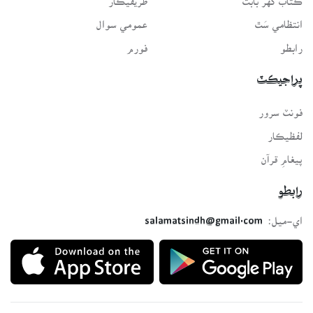
انتظامي سَٿ
عمومي سوال
رابطو
فورم
پراجيڪٽ
فونٽ سرور
لفظيڪار
پيغامِ قرآن
رابطو
اي-ميل:
salamatsindh@gmail.com