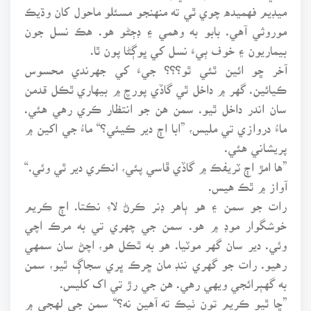
ميڊيم فهميده چوي ٿي ته منهنجو مسئلو ماحول کان وڌيڪ
موروثي آهي. بابو به وهمي ۽ ڊڄڻو هو. هڪ نسل جون
بيماريون ۽ خوف ٻيءَ نسل کي ڀوڳڻا پون ٿا.
آخر ڇو ائين ٿئي ٿو؟؟؟ جيءَ کي جهرندي محسوس
ڪيائين. گهر ۾ داخل ٿي گاڏي پورچ ۾ بيهاري ٿڪل قدمن
سان اندر داخل ٿيو. سمن هن جو انتظار ڪري رهي هئي.
ماءُ دروازي تي مليس، ”ابا اڄ دير ڪيئي؟“ ماءُ جي اکين ۾
پريشاني هئي.
”ها امڙ اڄ ٽريفڪ ۾ گاڏي ڦاسي پئي، انڪري دير ٿي وئي.“
آواز ۾ ٿڪ هيس.
رات جو سمن ۽ هو ٻاهر ڊنر ڪرڻ لاءِ نڪتا. اڄ ڪريم
خوشگوار موڊ ۾ هو. سمن جي چهري تي به مرڪ اچي
وئي. دير سان گهر موٽيا. هو به ٿڪل هو، اچڻ سان سمهي
رهيو. رات جو گهري ننڊ مان ڇرڪ ڀري سجاڳ ٿيو، سمن
به گهٻرائجي ويهي رهي. هن جي رڙ تي اک کليس.
”ڇا ٿيو ڪريم تون ٺيڪ ته آهين نه؟“ سمن جي لهجي ۾