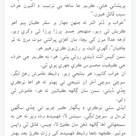
پريشاني هئي. ڪريم جا ساهه بي ترتيب ۽ اکيون خوف
سبب ڦاٽل هيون.“
”خواب ۾ ڏٺو اٿم ته جنهن جهاز ۾ سفر ڪيان پيو اهو
ڪريش ٿي ويو. منهنجو جسم پرزا پرزا ٿي وکري ويو.
اوهه خدا! مون کي بچاءِ مان اهڙي ڀوائتي موت مرڻ نه ٿو
چاهيان“. گهري اذيت ۾ رڙيون ڪري رهيو هو.
سمن کيس آٿت ڏيندي روئي پئي. هوءَ به ڪريم جي خوف
جي ڪيفيت محسوس ڪري جهري پوي ٿي.
ان خواب کانپوءِ هو بدلجي ويو. وڌيڪ خاموش رهڻ لڳو.
سوچي سوچي آخر ان نتيجي تي پهتو ته هو اها نوڪري
ڇڏي ڏيئي. سمن سان ڳالهه ڪيائين ته هوءَ خاموش ٿي
وئي.
ايڏي سٺي نوڪري ۽ پگهار ڪير چريو ئي ڇڏي سگهي
ٿو.دل ۾ سوچڻ لڳي. سيشن لاءِ فهميده وٽ ويو ته هن به
سمجهائي اها ڳالهه ذهن مان ڪڍڻ لاءِ چيس، قائل ٿي واپس
موٽيو. ڪجهه دفعا وڌيڪ فهميده کي وزٽ ڪرڻ بعد بهتر