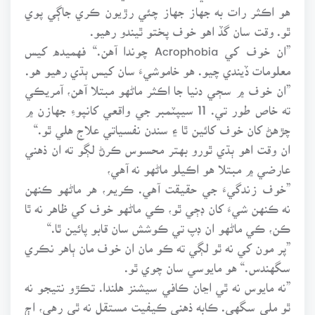
هو اڪثر رات به جهاز جهاز چئي رڙيون ڪري جاڳي پوي
ٿو. وقت سان گڏ اهو خوف پختو ٿيندو رهيو.
”ان خوف کي Acrophobia چوندا آهن.“ فهميده کيس
معلومات ڏيندي چيو. هو خاموشيءَ سان کيس ٻڌي رهيو هو.
”ان خوف ۾ سڄي دنيا جا اڪثر ماڻهو مبتلا آهن، آمريڪي
ته خاص طور تي. 11 سيپٽمبر جي واقعي کانپوءِ جهازن ۾
چڙهڻ کان خوف کائين ٿا ۽ سندن نفسياتي علاج هلي ٿو.“
ان وقت اهو ٻڌي ٿورو بهتر محسوس ڪرڻ لڳو ته ان ذهني
عارضي ۾ مبتلا هو اڪيلو ماڻهو نه آهي،
”خوف زندگيءَ جي حقيقت آهي. ڪريم، هر ماڻهو ڪنهن
نه ڪنهن شيءَ کان ڊڄي ٿو، ڪي ماڻهو خوف کي ظاهر نه ٿا
ڪن، ڪي ماڻهو ان ڊپ تي ڪوشش سان قابو پائين ٿا.“
”پر مون کي نه ٿو لڳي ته ڪو مان ان خوف مان ٻاهر نڪري
سگهندس.“ هو مايوسي سان چوي ٿو.
”نه مايوس نه ٿي اڃان ڪافي سيشنز هلندا. تڪڙو نتيجو نه
ٿو ملي سگهي. ڪابه ذهني ڪيفيت مستقل نه ٿي رهي، اڄ