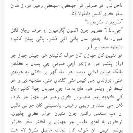
داخل ٿي، هو صوفي تي جهڪي، سهڪي رهيو هو. زاهدان
سڌو ڪري کيس ڌانڌولا ڏنا.
”ڪريم... ڪريم...“
”جي...!!!“ ڪريم جون اکيون ڳاڙهيون ۽ خوف وچان ڦاٽل
هيون. ماءُ جلدي سان پاڻي آڻي ڏنس. پاڻي پيئڻ کانپوءِ
ڪجهه سامت ۾ آيو.
هو ننڍپڻ کان جهازن کان خوف کائيندو هو. جيئن جهاز جو
آواز ٻڌندو هو، ڊوڙندو اچي صوفي جي پٺيان يا ڪڏهن
پلنگ هيٺان لڪي ويندو هو. ماءُ گهر ۾ ڪٿي به هوندي
هئي، ڊوڙندي اچي کيس مٿي کڻندي هئي. ڪجهه دير ۾ هو
ٺيڪ ٿي ويندو هو. هاڻ به ماءُ جي مهربان ڇهاءُ کانپوءِ پاڻ
کي ڪجهه بهتر محسوس ڪري رهيو هو. جهاز جو خوف
ذهن جي ڪنڊ ۾ ويهي رهيس. ٻالڪپڻي کان جواني تائين
ان ڊپ سندس راتين جون ننڊون حرام ڪري ڇڏيون.
نوڪري به اهڙي مليس جو جهازن ۾ اڪثر سفر ڪرڻو
پوندو هيس. ان خوف کان نجات حاصل ڪرڻ لاءِ هڪ