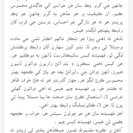
چانهن جي گرم ڍڪ سان هن حواسن کي جاڳندي محسوس
ڪيو. ان ڪيفيت ۾ هو جڏهن به گرم چانهن جو ڍڪ
ڀريندو هو ته هو تازگي جو احساس، دوستن جي قرب کان
وڌيڪ پنهنجو لڳندو هيس.
تڏهن ته ذهني پيڙا جو شڪار ماڻهو اڪثر نشي جي عادت
۾مبتلا ٿي وڃن ٿا. نشو کين سهارن کان وڌيڪ پرڪشش
لڳي ٿو. فهميده کيس سائيڪاٽرسٽ ڏانهن به موڪليو هو.
هن کيس ذهني سڪون ۽ ننڊ آڻڻ واريون دوائون ڏنيون
هيون. انهن دوائن جي واپرائڻ بعد هو پاڻ کي ڪجهه بهتر
محسوس ڪرڻ لڳو هو. جهاز گذرندو هو ته هاڻ خوف ظاهر
نه ڪندو هو. پر فهميده چيو هيس ته اهي دوائون گهڻي
عرصي لاءِ استعمال ڪرڻ سان صحت جا ٻيا مسئلا پيدا ٿي
پون ٿا. هن لاءِ ڪائونسلنگ وڌيڪ بهتر آهي.
اهو فهميده سان هن جو چوٿون سيشن هو، خوف ۾ ڪجهه
ڪمي ٿي هيس، فهميده کيس چيو ،
”ذهن ۾ ڪوبه مضبوط تصور جيڪڏهن پختو ٿي ويندو ته