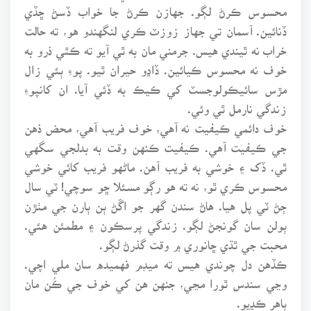
محسوس ڪرڻ لڳو. جهازن ڪرڻ جا خواب ڏسڻ ڇڏي
ڏنائين. آسمان تي جهاز زوزٽ ڪري لنگهندو هو، ته حالت
خراب نه ٿيندي هيس. جرمني مان به ٿي آيو ته ڪٿي ذرو به
خوف نه محسوس ڪيائين. ڏاڍو حيران ٿيو. پوءِ ٻئي زال
مڙس سائيڪولوجسٽ کي ڪيڪ به ڏئي آيا. ان کانپوءِ
زندگي نارمل ٿي وئي.
خوف دائمي ڪيفيت نه آهي، خوف فريب آهي، محض ذهن
جي ڪيفيت آهي. ڪيفيت ڪنهن وقت به بدلجي سگهي
ٿي. ڏک ۽ خوشي به فريب آهن. ماڻهو فريب کائي خوشي
محسوس ڪري ٿو، نه ته هو رڳو مسئلا ڇو سوچي! ٽي سال
ڄڻ ٽي پل هيا. هاڻ سندن گهر جو اڱڻ ٻن ٻارن جي مٺڙن
ٻولن سان گونجڻ لڳو. زندگي پرسڪون ۽ مطمئن هئي.
محبت جي ٿڌي ڇانوري ۾ وقت گذرڻ لڳو.
ڪڏهن دل چوندي هيس ته ميڊم فهميده سان ملي اچي.
وڃي سندس ٿورا مڃي، جنهن هن کي خوف جي ڪُن مان
ٻاهر ڪڍيو.