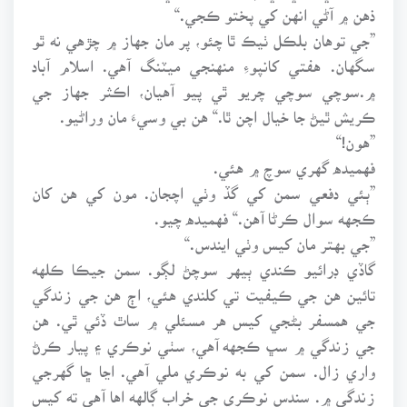
ذهن ۾ آڻي انهن کي پختو ڪجي.“
”جي توهان بلڪل ٺيڪ ٿا چئو، پر مان جهاز ۾ چڙهي نه ٿو
سگهان. هفتي کانپوءِ منهنجي ميٽنگ آهي. اسلام آباد
۾.سوچي سوچي چريو ٿي پيو آهيان، اڪثر جهاز جي
ڪريش ٿيڻ جا خيال اچن ٿا.“ هن بي وسيءَ مان وراڻيو.
”هون!“
فهميده گهري سوچ ۾ هئي.
”ٻئي دفعي سمن کي گڏ وٺي اچجان. مون کي هن کان
ڪجهه سوال ڪرڻا آهن.“ فهميده چيو.
”جي بهتر مان کيس وٺي ايندس.“
گاڏي ڊرائيو ڪندي ٻيهر سوچڻ لڳو. سمن جيڪا ڪلهه
تائين هن جي ڪيفيت تي کلندي هئي، اڄ هن جي زندگي
جي همسفر بڻجي کيس هر مسئلي ۾ ساٿ ڏئي ٿي. هن
جي زندگي ۾ سڀ ڪجهه آهي، سٺي نوڪري ۽ پيار ڪرڻ
واري زال. سمن کي به نوڪري ملي آهي. اڃا ڇا گهرجي
زندگي ۾. سندس نوڪري جي خراب ڳالهه اها آهي ته کيس