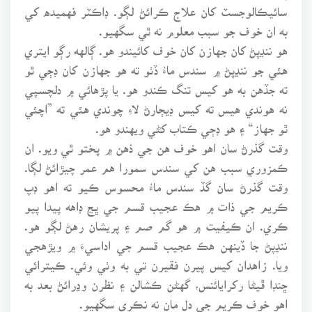
سائيڪالوجسٽ کان علاج ڪرائڻ لڳو. ڊاڪٽر فهميده کي
به ان خوف جو سبب معلوم نه ٿي سگهيو.
هو ننڍپڻ کان جهازن کان خوف کائيندو هو. ڳالهه رڳو ايتري
هئي جو ننڍپڻ ۾ سندس ماءُ ڏٺو ته هو جهازن کان ڊڄي ٿو
ته جڏهن به هو کيس تنگ ڪندو هو. يا پڙهائي ۾ دلچسپي
نه هوندي هيس ته کيس ڊيڄارڻ لاءِ چوندي هئي ته ”اچئي
ٿو جهاز“ ۽ هو ڊڄي ڪتاب کڻي ويهندو هو.
وقت گذرڻ سان اهو خوف هن جي ذهن ۾ پختو ٿي ويو. ان
ڪمزوري سبب هن کي سندس سمورا هم عمر چيڙائڻ لڳا.
وقت گذرڻ سان گڏ سندس ماءُ محسوس ڪيو ته اهو ڊپ
ڪريم جي ذات ۾ هڪ عجيب قسم جي ڀڃ ڊاهه پيدا پيو
ڪري. ان ڪيفيت ۾ هو گم صم ۽ پريشان رهڻ لڳو هو.
ننڍپڻ جا ڏينهن هڪ عجيب قسم جي اداسيءَ ۾ ويڙهجي
ويا. زاهدان کيس پيرن فقيرن تي به وٺي وئي. ڪيترائي
ڇنڊا ڦيڻا رکرايائنس، گهڻن ڪشالن ۽ نظرن وڍرائڻ بعد به
اهو خوف ڪريم جي دل مان نه نڪري سگهيو.