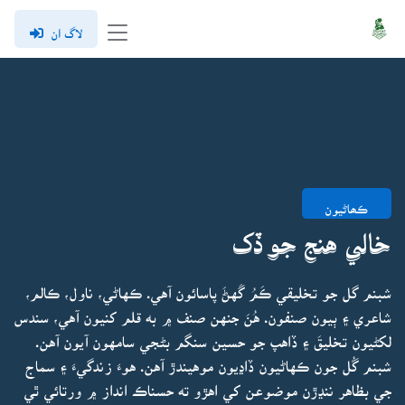
لاگ ان
ڪھاڻيون
خالي هنج جو ڏک
شبنم گل جو تخليقي ڪَمُ گَهڻَ پاسائون آهي. ڪهاڻي، ناول، ڪالم،
شاعري ۽ ٻيون صنفون. هُنَ جنهن صنف ۾ به قلم کنيون آهي، سندس
لکڻيون تخليقَ ۽ ڏاهپ جو حسين سنگم بڻجي سامهون آيون آهن.
شبنم گُل جون ڪهاڻيون ڏاڍيون موهيندڙ آهن. هوءَ زندگيءَ ۽ سماج
جي بظاهر ننڍڙن موضوعن کي اهڙو ته حسناڪ انداز ۾ ورتائي ٿي