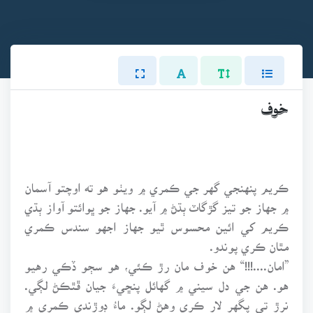
خوف
ڪريم پنهنجي گهر جي ڪمري ۾ ويٺو هو ته اوچتو آسمان
۾ جهاز جو تيز گڙگاٽ ٻڌڻ ۾ آيو. جهاز جو ڀوائتو آواز ٻڌي
ڪريم کي ائين محسوس ٿيو جهاز اجهو سندس ڪمري
مٿان ڪري پوندو.
”امان....!!!“ هن خوف مان رڙ ڪئي، هو سڄو ڏڪي رهيو
هو. هن جي دل سيني ۾ گهائل پنڇيءَ جيان ڦٿڪڻ لڳي.
نرڙ تي پگهر لار ڪري وهڻ لڳو. ماءُ ڊوڙندي ڪمري ۾