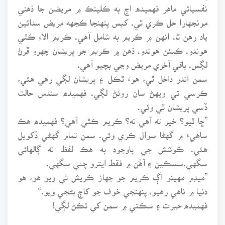
نفسياتي ماهر فهميده اڄ به ڪلينڪ ۾ مريضن جا ذهني
مونجهارا حل ڪري ٿي. کيس پنهنجا ڪجهه مريض سدائين
ياد رهن ٿا. انهن ۾ ڪريم به شامل آهي. ڪريم الاءِ ڪٿي
هوندو. ڪيئن هوندو. ذهن ۾ ڪريم جو پريشان چهرو ڦرڻ
لڳس. باقي آخري مريض وڃي بچيو آهي.
سمن اندر داخل ٿي، هوءَ ٿڪل ۽ پريشان لڳي رهي هئي،
ڪرسي تي ويهڻ سان روئڻ لڳي. فهميده سندس حالت
ڏسي پريشان ٿي وئي.
”ڇا ٿيو؟ خير ته آهي نه؟ ڪريم ڪٿي آهي؟ فهميده هڪ
ساهيءَ ۾ گهڻا سوال ڪري وئي. سمن تمام گهڻي ڏکويل
هئي. ڪوشش جي باوجود به هڪ لفظ نه ڳالهائي
سگهي.سسڪين ۽ آهُن ۾ فقط ايترو چئي سگهي.
”ميڊم مهينو اڳ ڪريم جو جهاز ڪريش ٿي ويو هو، هو
دنيا ۾ ناهي رهيو، پنهنجي خوف جو کاڄ بڻجي ويو.“
فهميده حيرت ۽ سڪتي ۾ سمن کي تڪڻ لڳي!