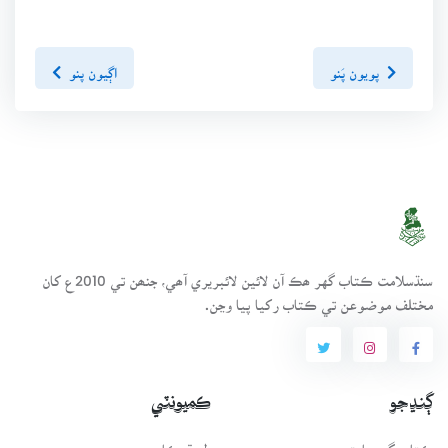
پويون پَنو
اڳيون پنو
سنڌسلامت ڪتاب گهر ھڪ آن لائين لائبريري آھي، جنھن تي 2010ع کان
مختلف موضوعن تي ڪتاب رکيا پيا وڃن.
ڳنڍجو
ڪميونٽي
ڪتاب گهر بابت
طريقيڪار