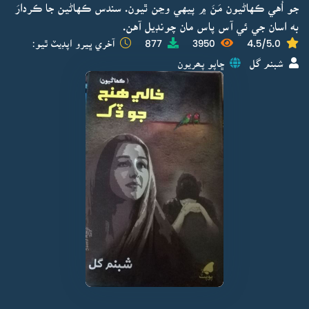
جو اُهي ڪهاڻيون مَنَ ۾ پيهي وڃن ٿيون. سندس ڪهاڻين جا ڪردارَ
به اسان جي ئي آس پاس مان چونڊيل آهن.
4.5/5.0
3950
877
آخري ڀيرو اپڊيٽ ٿيو:
شبنم گل
ڇاپو پھريون