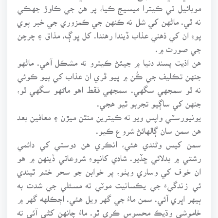
موبائيل تي ڪيترا ميسيج ڪيا، پر هن جي ڪاوڙ جهڪي
نه ٿي. ماڻهن کي شل نه ڪنهن جي ڪمزوري جي خبر پوي
پوءِ ان کي ذهني عذاب ڏيندا رهندا. کل ڀوڳ، مذاق ۽ چرچن
جي صورت ۾.
هن اذيت پسند دنيا ۾ جيئڻ ڪيترو نه مشڪل آهي. ماڻهو
جنهن تڪليف جي ڪُن ۾ پيو ڦري ان عذاب کي ٻيو ڪوئي
نه ٿو سمجهي سگهي. سمجهي فقط اهو ماڻهو سگهي ٿو،
جنهن کي ساڳيو تجربو ٿيو هجي.
يونيورسٽي واپس ويو ته ڪيترين منٿن ميڙن ۽ معافين بعد
هن سمن سان ڳالهائڻ شروع ڪيو.
سمن کيس وڻندي هئي، انڪري هن دوستي کي دائمي
رشتي ۾ بدلائي ڇڏيو. شادي کانپوءِ شروعاتي ڏينهن ۾ هو
ان خوف کي وساري ويٺو، پر خوابن جو سحر ختم ٿيندي
ئي زندگيءَ جي يڪسانيت موٽي ته مسئلي جي شدت به
ٻيهر اڀري آئي. سمن ماءُ جي گهر ويل هئي. اڄڪلهه گهر ۾
خاموشي وڌيڪ محسوس ڪري ٿو. ماءُ چانهن کڻي آئي ته