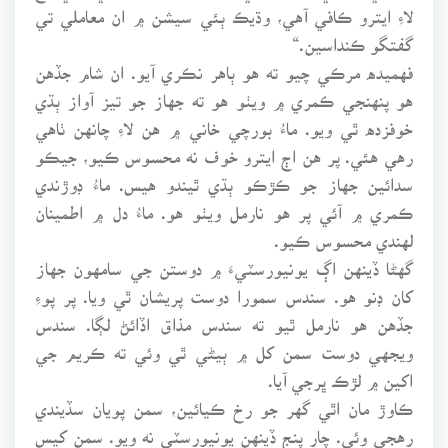
لاءِ ايترو ڪافي آهي، وڌيڪ ٻئي سيشن ۾ ان معاملي تي
گفتگو ڪنداسين.“
فهميده مرڪي چيو ته هو ٻاهر نڪري آيو. ان شام جڏهن
هو پنهنجي ڪمري ۾ ويٺو هو ته جهاز جو تيز آواز ٻڌي
خوفزده ٿي ويو. ماءُ بورچي خاني ۾ هن لاءِ چانهن ٺاهي
رهي هئي. پر هن اڄ ايترو خوف نه محسوس ڪيو، جيڪو
سدائين جهاز جو ڪڙڪو ٻڌي ٿيندو هيس. ماءُ ڊوڙندي
ڪمري ۾ آئي پر هو نارمل ويٺو هو. ماءُ دل ۾ اطمينان
لهندي محسوس ڪيو.
گهڻا ڏينهن اڳ يونيورسٽيءَ ۾ دوستن جي سامهون جهاز
کان ڊنو هو. سندس سمورا دوست پريشان ٿي ويا. پر پوءِ
جڏهن هو نارمل ٿيو ته سندس مذاق اڏائڻ لڳا. سندس
ويجهي دوست سمن کل ۾ ٻيڻي ٿي وئي ته ڪريم جي
اکين ۾ لڙڪ ڀرجي آيا.
ڪاوڙ مان اٿي گهر جو رخ ڪيائين، سمن پويان سڏيندي
رهجي وئي. چار پنج ڏينهن يونيورسٽي نه ويو. سمن کيس