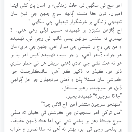
اهو سچ ٿي سگهي ٿو، حادثا زندگيءَ ۾ اسان پاڻ کڻي ايندا
آهيون. تون ڪا مثبت ڳالهه سوچ جنهن جي ٿيڻ سان
تنهنجي زندگي ۾ خوشگوار تبديلي اچي سگهي.“
اڄ ڳاڙهن ڪپڙن ۾ فهميده، حسين لڳي رهي هئي. اڌ
بيماري ته سندس سونهن پسي غائب ٿي وڃي ٿي. فهميده
۽ هن جي وچ ۾ شيشي جي ديوار آهي، جنهن جي دريءَ مان
هو جواب ڏيندو آهي، ان جو سبب فهميده کيس اهو ٻڌايو
هو ته هڪ نشي جي عادي ذهني مريض هن تي حملو ڪري
ڏنو هو. ڪيڏو نه ڏکيو ڪم آهي، سائيڪلوجسٽ جو،
خاموشي سان مسئلا ٻڌڻ ۽ ذهني مونجهارن جو حل ڳولهي
ڏيڻ، هو سوچيندو رهيو مستقل.
”ڇا ٿا سوچيو؟“ فهميده پڇيو.
”منهنجو سوچون منتشر آهن، اڄ الائي ڇو؟“
”مان توکي اهو سمجهائڻ جي ڪوشش ٿي ڪيان ته منفي
سوچ جيڪا ذهن ۾ پختي ٿئي ٿي، اها هڪ ڏينهن حقيقت
۾ بدلجي وڃي ٿي، پوءِ بهتر نه آهي ته سٺا تصور ۽ خواب