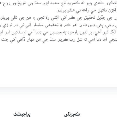
و تذڪرو ڪندي چيو ته ڪامريڊ تاج محمد ابڙو سنڌ جي تاريخ جو روح ه
هڙن ماڻهن جي راهه تي هلڻو پوندو.
هور جي ڇڏيل تحقيق جي ڪم کي اڳتي وڌائجي ۽ هن جي نالي پويان 
ي وڃي، ٻئي صورت ۾ اهو ڪم ۽ تحقيقي سلسلو اتي ئي دم ٽوڙي ويهن
ڳ ٿيو آهي، پر تنهن باوجود به جيسين هي دنيا آهي اوستائين ايم ايڇ 
نهنجي اها دعا آهي ته شل رب ڪريم سنڌ جي هن مهان ڏاهي کي جنت ا
ڪميونٽي
پراجيڪٽ