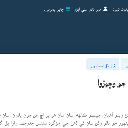
ڊيٽ ٿيو:
مير نادر علي ابڙو
ڇاپو پھريون
و
فُل اسڪرين
 جو وڇوڙو!
ويٺو آهيان، جيڪو ڪالهه اسان سان هو پر اڄ هن جون يادون اسان س
ڇ پنهور جو نالو وٺڻ سان ئي ذهن جي چؤگرد سندس جدوجهد وارا پل گه