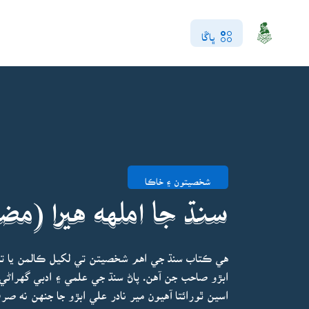
ڀاڱا
شخصيتون ۽ خاڪا
سنڌ جا املهه هيرا (مض
هي ڪتاب سنڌ جي اهم شخصيتن تي لکيل ڪالمن يا تا
ابڙو صاحب جن آهن. پاڻ سنڌ جي علمي ۽ ادبي گهراڻي 
اسين ٿورائتا آهيون مير نادر علي ابڙو جا جنهن نه