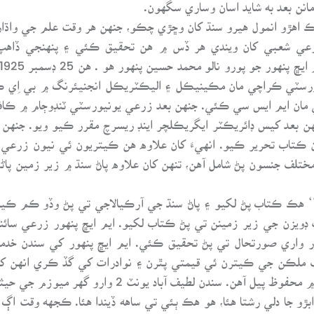
انن بعد به شايد اسان وساري سگهون.
هڪ اهڙو انمول هيرو سنڌ کان وڇڙي چڪو، جنهن هر وقت علم جي واڌار
عي شعبي کان ويندي هر ڏس ۾ هن تحقيق ڪئي ۽ پنهنجي ڏاهپ و
ع ۾ اين اي ڊي يونيورسٽي ڪراچي مان مڪينيڪل ۽ اليڪٽريڪل انجنيئرنگ ۾ بي ا
 مان ايم ايس سي ڪئي. جنهن بعد زرعي يونيورسٽي ٽنڊوڄام ۾ ڪاف
 ڪتاب تحرير ڪيو. انهيءَ کان علاوه هن ڪيتريون ئي نيون زرع
۾‘‘ هڪ ڪتاب پڻ لکيو ۽ پاڻ سنڌ جي آرڪيالاجي تي پڻ وڏو ڪم ڪي
 ڊويزن جي زير زمينن تي پڻ ڪتاب لکيو. ايم ايڇ پنهور زرعي سائ
ڏڪار واري صورتحال تي پڻ تحقيق ڪئي. ايم ايڇ پنهور کي سندن خد
ختلف ملڪن جي ڪيترن ئي قيمتي پٿرن ۽ نوادرات کي گڏ ڪري انهن ک
ندن لطيف آباد يونٽ 2 وارو گهر ميوزم جي حيثيت رکي ٿو.
د ابڙو جا دلي رشتا هئا، هو هڪ ٻئي تي ساهه ڏيندا هئا. ڪجهه وقت ا