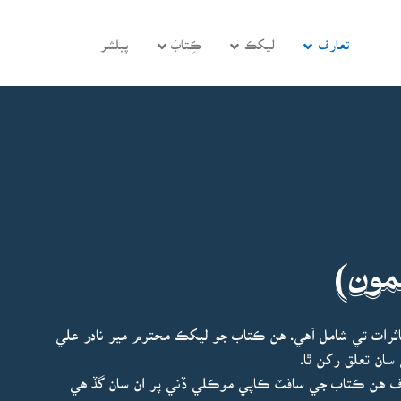
تعارف
ليکڪ
ڪِتابَ
پبلشر
مون)
ثرات تي شامل آهي. هن ڪتاب جو ليکڪ محترم مير نادر علي
سان تعلق رکن ٿا.
 صرف هن ڪتاب جي سافٽ ڪاپي موڪلي ڏني پر ان سان گڏ هي