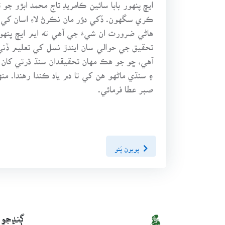
ايڇ پنهور بابا سائين ڪامريڊ تاج محمد ابڙو ج
ڪري سگهون. ڏکي دؤر مان نڪرڻ لاءِ اسان کي ا
هاڻي ضرورت ان شيءَ جي آهي ته ايم ايڇ پن
تحقيق جي حوالي سان ايندڙ نسل کي تعليم ڏن
آهي، ڇو جو هڪ مهان تحقيقدان سنڌ ڌرتي کان ال
۽ سنڌي ماڻهو هن کي تا دم ياد ڪندا رهندا. م
صبر عطا فرمائي.
پويون پَنو
ڳنڍجو