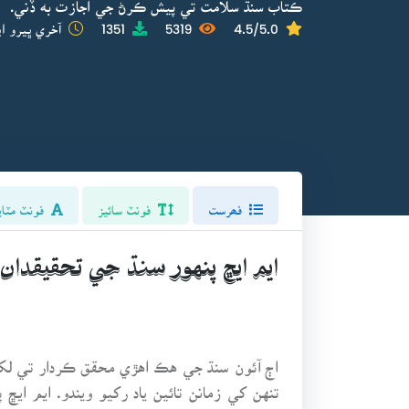
ڪتاب سنڌ سلامت تي پيش ڪرڻ جي اجازت به ڏني.
4.5/5.0
5319
1351
آخري ڀيرو اپ
فھرست
فونٽ سائيز
فونٽ مٽاي
ايم ايڇ پنهور سنڌ جي تحقيقدان
اڄ آئون سنڌ جي هڪ اهڙي محقق ڪردار تي لکڻ 
تنهن کي زمانن تائين ياد رکيو ويندو. ايم اي