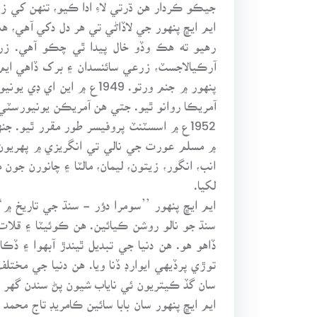
جيڪو ڪردار هن ڌرتي لاءِ ادا ڪيو، تنهن کي زم
ايم ايڇ پنهور جي لاڏاڻي تي هر دل دکي آهي، 
رهيو ته هڪ وڏو خال پيدا ٿي چڪو آهي. زر
پنهور ۾ جنم ورتو. 1949
آمريڪا روانو ٿيو. جتي هن آمريڪن يونيورسٽي
۾ مسلم عورت جي نالي تي انگريزي ۾ پهريون
لکيا.
ايم ايڇ پنهور ’’سومرا دؤر - سنڌ جي تاريخ 
سنڌ جو نالو روشن ڪيائين. هن ڪوئيٽا ۽ قلات
ڏاهو هو. هن دنيا جي تبديل ٿيندڙ آبهوا ۽ 
توڙي پرڏيهي ايوارڊ ڏنا ويا. هن دنيا جي م
سان گڏ ڪيتريون ئي ناياب شيون پڻ سندن گهر ۾ محفوظ پيل آهن. س
ايم ايڇ پنهور سان بابا سائين ڪامريڊ تاج محم