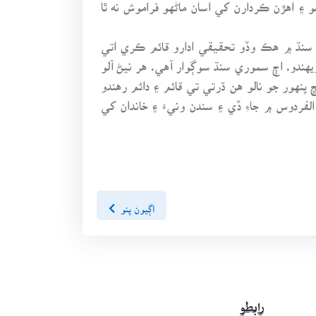
و ۽ اهڙن ڪردارن کي اسان ماڻهو فراموش نه ٿا
سنڌ ۾ هڪ وڏو تحقيقي ادارو قائم ڪري اتي
دو. اڄ سموري سنڌ سوڳوار آهي. هر نيڻ آلو
پنهور جو نالو هن ڌرتي تي قائم ۽ دائم رهندو
لفردوس ۾ جاءِ ڏي ۽ سندن ونيءَ ۽ خاندان کي
اڳيون پنو
رابطو