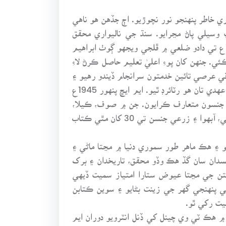
ي خاطر پنهنجو نور نچوڙيو. اڄ جڏهن هو ناهي
سيلي پاڻ مڃرايو. سنڌ جي ناليواري محقق
آرڪيالاجسٽ، زرعي سائنسدان ۽ برک ڏاهي ايم ايڇ پنهور جو پورو نالو محمد حسين پنهور هو . هن 25 ڊسمبر 1925ع تي دادو ضلعي ۾ ڦلجي ويجهو ڳوٺ ابراهيم
ِي ڪئي. جنهن کان پوءِ اعليٰ تعليم حاصل ڪرڻ لاءِ
ي عرصي تائين خدمتون سرانجام ڏيندو رهيو ۽
1952ع ۾ اسسٽنٽ پروفيسر طور مقرر ٿيو. جنهن بعد کيس ڊائريڪٽر ايگريڪلچر اينڊ ريسرچ مقرر ڪيو ويو. جنهن عهدي تان هو رٽائرڊ ٿيو. ايم ايڇ پنهور 1945ع
ي جنسون متعارف ڪرايون. جن ۾ صوف، ڪيلا،
انب، انگور، زيتون، ليمان، مالٽا ۽ چانورن جون مختلف جنسون پڻ شامل آهن، تنهن کان علاوه پاڻ سنڌ ۾ زير زمين پاڻي، آبهوا ۽ زرعي جنسن تي 30 کان مٿي ڪتاب
و ۽ هڪ ماهر طور سموري دنيا ۾ مڃتا ماڻي ۽
نسدان سان گڏ هڪ وڏو محقق، تاريخدان ۽ برک
متن جي مڃتا عيوض ستارا امتياز سميت ڏيهي
ي پنهنجي گهر جي زينت بڻايو ۽ سوين ڪتابن
ڳ ۾ هڪ ٽي وي چينل کي ڏنل انٽرويو دوران ايم