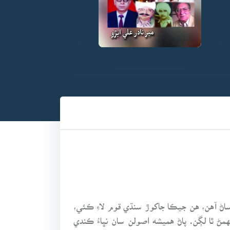
اڻ آهن، هن جيڪا جاکوڙ سنڌي قوم لاءِ ڪئي،
مڻ ٿا لڳن. پاڻ هميشه اصولن سان نڀاءُ ڪندي