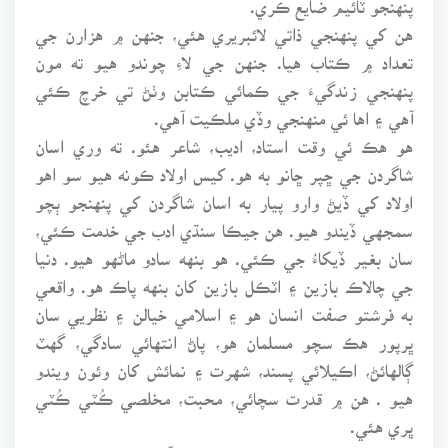
هن کي پنهنجي ذاتي لائبريري هئي، جنهن ۾ هزارن جي
تعداد ۾ ڪتاب هيا. جنهن جي لاءِ چوندو هيو ته مون
پنهنجي زندگيءَ جي ڪمائي ڪتابن وٺڻ تي خرچ ڪئي
آهي ۽ اها ئي منهنجي وڏي ملڪيت آهي.
هو هڪ ئي وقت استاد، اديب، شاعر هئو. ته وري اسان
شاگردن جي ڇپر ڇانو به هو. کيس اولاد ڪونه هيو سو اهو
اولاد کي ڏيڻ وارو پيار به اسان شاگردن کي پنهنجو ٻچو
سمجهي ڏيندو هيو. هن جيڪا سنڌي ادب جي خدمت ڪئي،
سان بغير ڏيکاءُ جي ڪئي. هو بنهه سادو ماڻهو هيو. دنيا
جي چالاڪ بازين ۽ اٽڪل بازين کان بنهه پاڪ هو. واقعي
به فرشتو صفت انسان هو ۽ اسلامي خيالن ۽ نظريي سان
ڀرپور هڪ سچو مسلمان هو، پاڻ انتهائي سادگي، گهٽ
ڳالهائڻ، اڪيلائي پسند، شهرت ۽ نمائش کان وئون ويندو
هيو . هن ۾ قدرت سچائي، محبت، مخلصي ڪُٽي ڪُٽي
ڀري هئي.
جيئن ته هو اڄ اسان جي وچ ۾ نه آهي پر سنڌي ادب ۽