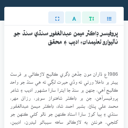
پروفيسر ڊاڪٽر ميمڻ عبدالغفور سنڌي سنڌ جو
ناليوارو تعليمدان، اديب ۽ محقق
1986ع ڌاران مون جڏهن ڊگري ڪاليج لاڙڪاڻي ۾ فرسٽ
ييئر ۾ داخلا ورتي ته وڏي حيرت لڳي ته هي سنڌ جو واحد
ڪاليج آهي، جنهن ۾ سنڌ جا ايترا سارا مشهور اديب ۽ شاعر
پروفيسرآهن، جن ۾ ڊاڪٽر شاهنواز سوڍر، رزاق مهر،
محمد علي پٺاڻ، بشير احمد شاد، ڊاڪٽر ميمڻ عبدالغفور
سنڌي ۽ ٻيا کوڙ سارا استاد ڪنهن جو نالو کڻي ڪنهن جو
کڻجي. هونئن به لاڙڪاڻو ساهه سيباڻو ليڊرن، اديبن،
شاعرن، مذهبي عالمن ۽ دانشورن جي ڌرتي طور مشهور