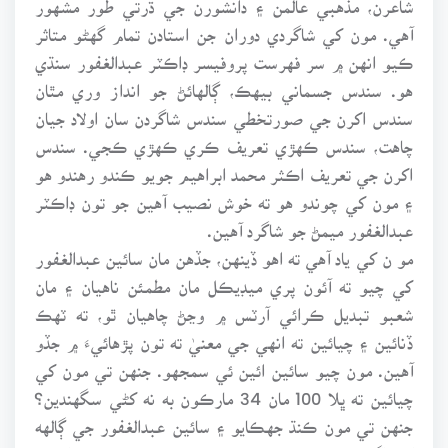
آهي. مون کي شاگردي دوران جن استادن تمام گهڻو متاثر
ڪيو انهن ۾ سر فهرست پروفيسر ڊاڪٽر عبدالغفور سنڌي
هو. سندس جسماني بيهڪ، ڳالهائڻ جو انداز وري مٿان
سندس اکرن جي صورتخطي سندس شاگردن سان اولاد جيان
چاهت، سندس ڪهڙي تعريف ڪري ڪهڙي ڪجي. سندس
اکرن جي تعريف اڪثر محمد ابراهيم جويو ڪندو رهندو هو
۽ مون کي چوندو هو ته خوش نصيب آهين جو تون ڊاڪٽر
عبدالغفور ميمڻ جو شاگرد آهين.
مو ن کي ياد آهي ته اهو ڏينهن، جڏهن مان سائين عبدالغفور
کي چيو ته آئون پري ميڊيڪل مان مطمئن ناهيان ۽ مان
شعبو تبديل ڪرائي آرٽس ۾ وڃڻ چاهيان ٿو، ته ٽهڪ
ڏنائين ۽ چيائين ته انهي جي معنيٰ ته تون پڙهائيءَ ۾ جڏو
آهين. مون چيو سائين ائين ئي سمجهو. جنهن تي مون کي
چيائين ته ڀلا 100 مان 34 مارڪون به نه کڻي سگهندين؟
جنهن تي مون ڪنڌ جهڪايو ۽ سائين عبدالغفور جي ڳالهه
کي اڳتي ڪندي پري ميڊيڪل ۾ پڙهيس. خوش ٿيو انهيءَ