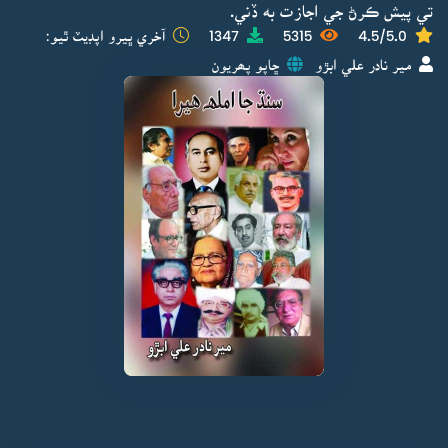
تي پيش ڪرڻ جي اجازت به ڏني.
4.5/5.0
5315
1347
آخري ڀيرو اپڊيٽ ٿيو:
مير نادر علي ابڙو
ڇاپو پھريون