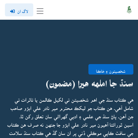
لاگ ان
شخصيتون ۽ خاڪا
سنڌ جا املهه هيرا (مضمون)
هي ڪتاب سنڌ جي اهم شخصيتن تي لکيل ڪالمن يا تاثرات تي
شامل آهي. هن ڪتاب جو ليکڪ محترم مير نادر علي ابڙو صاحب
جن آهن. پاڻ سنڌ جي علمي ۽ ادبي گهراڻي سان تعلق رکن ٿا.
اسين ٿورائتا آهيون مير نادر علي ابڙو جا جنهن نه صرف هن ڪتاب
جي سافٽ ڪاپي موڪلي ڏني پر ان سان گڏ هي ڪتاب سنڌ سلامت