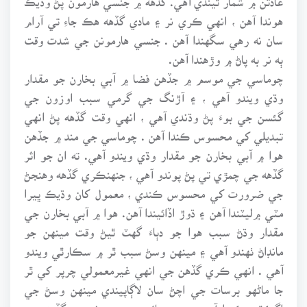
هوندا آهن ، انهي ڪري نر ۽ مادي گڏهه هڪ جاءِ تي آرام
سان نه رهي سگهندا آهن . جنسي هارمونن جي شدت وقت
ٻه نر به پاڻ ۾ وڙهندا آهن.
چوماسي جي موسم ۾ جڏهن فضا ۾ آبي بخارن جو مقدار
وڌي ويندو آهي ، ۽ آڙنگ جي گرمي سبب اوزون جي
گئسن جي بوءَ پڻ وڌندي آهي ، انهي وقت گڏهه پڻ انهي
تبديلي کي محسوس ڪندا آهن . چوماسي جي مند ۾ جڏهن
هوا ۾ آبي بخارن جو مقدار وڌي ويندو آهي. ته ان جو اثر
گڏهه جي چمڙي تي پڻ پوندو آهي ، جنهنڪري گڏهه وهنجڻ
جي ضرورت کي محسوس ڪندي ، معمول کان وڌيڪ ڀيرا
مٽي ۾ليٽندا آهن ۽ ڌوڙ اڏائيندا آهن. هوا ۾ آبي بخارن جي
مقدار وڌڻ سبب هوا جو دٻاءَ گهٽ ٿيڻ وقت مينهن جو
مانڊاڻ ٺهندو آهي ۽ مينهن وسڻ سبب ٿر ۾ سڪارٿي ويندو
آهي . انهي ڪري گڏهن جي انهي غيرمعمولي چرپر کي ٿر
جا ماڻهو برسات جي اچڻ سان لاڳاپيندي مينهن وسڻ جي
اڳڪٿي ڪندا آهن. جديد سائنس جي روشني ۾گڏهه جي