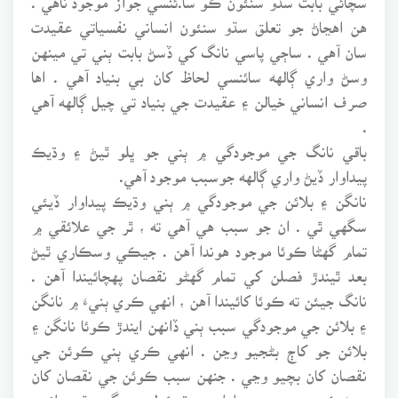
هن اهڃاڻ جو تعلق سڌو سنئون انساني نفسياتي عقيدت
سان آهي . ساڄي پاسي نانگ کي ڏسڻ بابت ٻني تي مينهن
وسڻ واري ڳالهه سائنسي لحاظ کان بي بنياد آهي . اها
صرف انساني خيالن ۽ عقيدت جي بنياد تي چيل ڳالهه آهي
.
باقي نانگ جي موجودگي ۾ ٻني جو ڀلو ٿيڻ ۽ وڌيڪ
پيداوار ڏيڻ واري ڳالهه جوسبب موجود آهي.
نانگن ۽ بلائن جي موجودگي ۾ ٻني وڌيڪ پيداوار ڏيئي
سگهي ٿي . ان جو سبب هي آهي ته ، ٿر جي علائقي ۾
تمام گهڻا ڪوئا موجود هوندا آهن . جيڪي وسڪاري ٿيڻ
بعد ٿيندڙ فصلن کي تمام گهڻو نقصان پهچائيندا آهن .
نانگ جيئن ته ڪوئا کائيندا آهن ، انهي ڪري ٻنيءَ ۾ نانگن
۽ بلائن جي موجودگي سبب ٻني ڏانهن ايندڙ ڪوئا نانگن ۽
بلائن جو کاڄ بڻجيو وڃن . انهي ڪري ٻني ڪوئن جي
نقصان کان بچيو وڃي . جنهن سبب ڪوئن جي نقصان کان
بچڻ ڪري ٻني جي پيداوار به وڌيڪ لهي سگهي ٿي . انهي