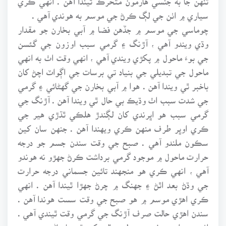
سياري ۾ اٺن جي لڳ ڪرڻ جي موسم به هوندي آهي .
چوماسي جي موسم ۾ جڏهن فضا ۾ آبي بخارن جو مقدار
وڌي ويندو آهي ، آڙنگ ۽ گرمي سبب اوزون جي گئسن
جي بوءَ ماحول ۾ پکڙي ويندي آهي ، انهي وقت اٺ به انهي
ماحول جي تبديلي جي بنياد تي برسات جي اڳواٽ اچڻ کان
باخبر ٿي ويندا آهن . هوا ۾ آبي بخارن جي گهڻائي ۽ گرمي
جي شدت سبب اٺ وڌيڪ بي حال ٿي ويندا آهن . آڙنگ جي
گرمي سبب هو اڀرندي کان لڳندڙ هلڪي ٿڌڙي هير جي
ڪري اوڀر طرف منهن ڪري ويهندا آهن . جنهن سان کين
سڪون ملندو آهي . صبح جي وقت سندن جسم جو درجه
حرارت ماحول ۾ موجود گرمي برداشت ڪرڻ جهڙو نه هوندو
آهي ، انهي ڪري هو منجهند تائين جسماني درجه حرارت
جي وڌڻ بعد اٿڻ ۽ جهنگ ۾ چرڻ جهڙا ٿيندا آهن . انهي
ڪري اهڙي موسم ۾ هو صبح جي وقت سست هوندا آهن .
سندن اهڙي حالت صرف آڙنگ جي گرمي وقت ٿيندي آهي .
اٺن جي اهڙي غير معمولي حالت کي ٿر جا ماڻهو پنهنجي