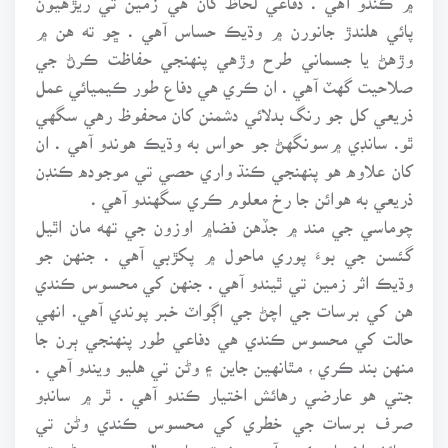
پائي هلندڙ جانورن ۾ وڌيڪ حساس آهي . ڇو ته هن ۾
وڙهڻ يا جسماني طرح وڙهي پنهنجي حفاظت ڪرڻ جي
صلاحيت گهٽ آهي . ان ڪري هي دفاع طور ڪيميائي عمل
ذريعي کل جو رنگ بدلائي دشمنن کان محفوظ رهي سگهي
ٿو. سانڊي ۾سونگهڻ جو حواس به وڌيڪ هوندو آهي . ان
کان علاوه هو پنهنجي ڪنڌ واري حصي تي موجوده ڪنڊن
ذريعي به هوائن جا رخ معلوم ڪري سگهندو آهي .
چوماسي جي مند ۾ جڏهن فضا۾ اوزون جي تهه مان اٿيل
گئسن جي بوءَ پوري ماحول ۾ پکڙبي آهي . جنهن جو
وڌيڪ اثر زمين تي ٿيندو آهي . جنهن کي محسوس ڪندي
هن کي برسات جي اچڻ جي اڳواٽ خبر پوندي آهي. انهي
حالت کي محسوس ڪندي هي دفاعي طور پنهنجي ٻرن جا
منهن بند ڪري ، مٿانهين جاين ۽ وڻن تي هليو ويندو آهي .
جتي هو عارضي رهائش اختيار ڪندو آهي . ٿر ۾ سانڊو
صرف برسات جي خطري کي محسوس ڪندي وڻن تي
رهائش اختيار ڪندو آهي . نه ته عام حالتن ۾ هو وڻن تي