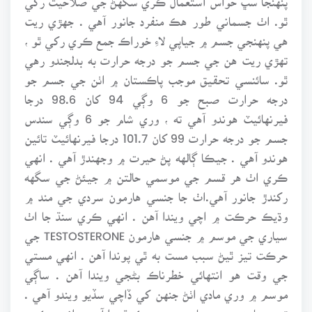
ٿو. اٺ جسماني طور هڪ منفرد جانور آهي . جهڙي ريت
هي پنهنجي جسم ۾ جياپي لاءِ خوراڪ جمع ڪري رکي ٿو ،
تهڙي ريت هن جي جسم جو درجه حرارت به بدلجندو رهي
ٿو. سائنسي تحقيق موجب پاڪستان ۾ اٺن جي جسم جو
درجه حرارت صبح جو 6 وڳي 94 کان 98.6 درجا
فيرنهائيٽ هوندو آهي ته ، وري شام جو 6 وڳي سندس
جسم جو درجه حرارت 99 کان 101.7 درجا فيرنهائيٽ تائين
هوندو آهي . جيڪا ڳالهه پڻ حيرت ۾ وجهندڙ آهي . انهي
ڪري اٺ هر قسم جي موسمي حالتن ۾ جيئڻ جي سگهه
رکندڙ جانور آهي.اٺ جا جنسي هارمون سردي جي مند ۾
وڌيڪ حرڪت ۾ اچي ويندا آهن . انهي ڪري سنڌ جا اٺ
سياري جي موسم ۾ جنسي هارمون TESTOSTERONE جي
حرڪت تيز ٿيڻ سبب مست به ٿي پوندا آهن . انهي مستي
جي وقت هو انتهائي خطرناڪ بڻجي ويندا آهن . ساڳي
موسم ۾ وري مادي اٺڻ جنهن کي ڏاچي سڏيو ويندو آهي .
تنهن جا به جنسي هارمون متحرڪ ٿيندا آهن . انهي ڪري