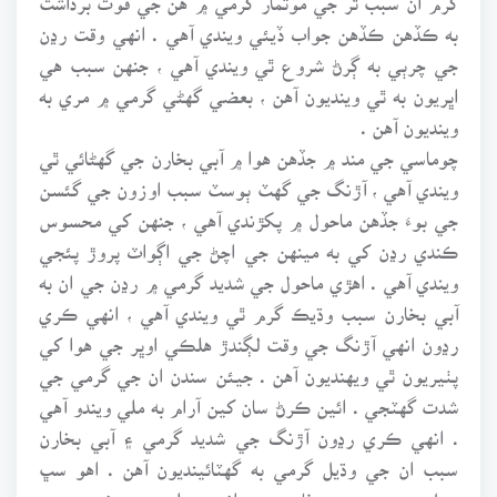
به ڪڏهن ڪڏهن جواب ڏيئي ويندي آهي . انهي وقت رڍن
جي چرٻي به ڳرڻ شروع ٿي ويندي آهي ، جنهن سبب هي
اڀريون به ٿي وينديون آهن ، بعضي گهڻي گرمي ۾ مري به
وينديون آهن .
چوماسي جي مند ۾ جڏهن هوا ۾ آبي بخارن جي گهڻائي ٿي
ويندي آهي ، آڙنگ جي گهٽ ٻوسٽ سبب اوزون جي گئسن
جي بوءَ جڏهن ماحول ۾ پکڙندي آهي ، جنهن کي محسوس
ڪندي رڍن کي به مينهن جي اچڻ جي اڳواٽ پروڙ پئجي
ويندي آهي . اهڙي ماحول جي شديد گرمي ۾ رڍن جي ان به
آبي بخارن سبب وڌيڪ گرم ٿي ويندي آهي ، انهي ڪري
رڍون انهي آڙنگ جي وقت لڳندڙ هلڪي اوڀر جي هوا کي
پٺيريون ٿي ويهنديون آهن . جيئن سندن ان جي گرمي جي
شدت گهٽجي . ائين ڪرڻ سان کين آرام به ملي ويندو آهي
. انهي ڪري رڍون آڙنگ جي شديد گرمي ۽ آبي بخارن
سبب ان جي وڌيل گرمي به گهٽائينديون آهن . اهو سڀ
عمل هو پنهنجي دفاعي حيواني جبلت جي نتيجي ۾