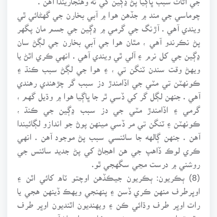
چوماسي جي مند ۾ جڏهن هوا ۾ آبي بخارن جي گهڻائي ٿي
ويندي آهي . آڙنگ جي گرمي ۾ ڍڳين جي جسم مان پگهر
پڻ نڪرندو آهي ، مٿان هوا جي آبي بخارن جي لڳڻ سان
ڍڳين جي کل نرم ۽ آلي ٿي ويندي آهي . انهي ڪري اٿڻ يا
ويهڻ وقت سندن ٽنگن تي ، ۽ هوا جي لڳڻ سبب ڪنڌ ۽
ڪونهٽن تي مٽي جي اڏامندڙ دز سبب گر چڙهندي رهندي
آهي . جنهن لڳل گر کي ڏسي ٿر جا ڀاڳيا هوا ۾ وڌيل گهم ،
گرمي ۽ اڏامندڙ مٽي جي دز سبب ڍڳين جي ڪنڌ ،
ڪونهٽن ۽ ٽنگن تي مر ڏسي مينهن پوڻ جو اندازو لڳائيندا
آهن . جنهن ڳالهه جا سائنسي سبب پڻ موجود آهن . انهي
ڪري لوڪ ڏاهپ جي هن اهڃاڻ کي پڻ جديد سائنس جي
روشني ۾ درست مڃي سگهجي ٿو.
(8) ٻڪريون: ٻڪريون جيڪڏهن اوچتو ٽاه کائي اٿن ۽
اوڀرطرف منهن ڪري ڏسن ۽ پنهنجي ويهڪ ڏينهن هجي يا
رات اوڀر طرف وڌائي ڪن ۽ ويهنديون اٿنديون اوڀر طرف
وڌن ته اهو به مينهن وسڻ ۽ سڪار جو اهڃاڻ آهي.،