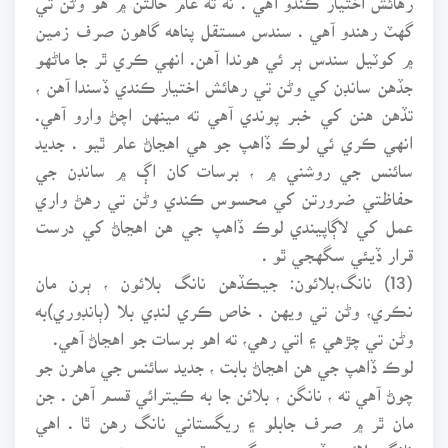
گهٽ رهندو آهي . سندس مستقل پناهه گاهون صرف زمين
۾ کوٽيل سندس ٻر ئي هوندا آهن. انهي ڪري ٿر جا ماڻهو
جڏهن سانڊن کي وڻن تي رهائش اختيار ڪندي ڏسندا آهن ،
تڏهن هنن کي خبر پوندي آهي ته مينهن اچڻ وارو آهي.
انهي ڪري ئي لوڪ ڏاهپ جو هي اهڃاڻ عام ٿيو . جديد
سائنس جي روشني ۾ ، برسات کان اڳ ۾ سانڊن جي
حفاظتي ضرورتن کي محسوس ڪندي وڻن تي رهڻ واري
عمل کي لاڳاپيندي لوڪ ڏاهپ جي هن اهڃاڻ کي درست
قرار ڏيئي سگهجي ٿو .
(13) نانگ،بلائون: جيڪڏهن نانگ بلائون ، ٻرن مان
نڪري، وڻن تي ويهن . خاص ڪري لنڊي بلا (ٻانڊوري)به
وڻن تي چڙهي ۽ اتي رهي، ته اهو برسات جو اهڃاڻ آهي.
لوڪ ڏاهپ جي هن اهڃاڻ بابت ، جديد سائنس جي ماهرن جو
چوڻ آهي ته ، نانگن ، بلائن جا به ڪيترائي قسم آهن . جن
مان ٿر ۾ صرف جابلو ۽ ريگستاني نانگ رهن ٿا . اهي
نانگ بلائون ڏينهن جي گرمي وقت پنهنجي زميني ٻرن ۾