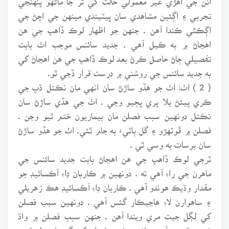
تجربي ۽ اڳئين مشاهدي سان ڀيٽيندي مينهن جي اچڻ جي
اڳڪٿي ڪندا آهن . جنهن جو اظهار لوڪ ڏاهپ جي هن
اهڃاڻ ۾ به ڪيل آهي . جديد سائنس موجب اٺ بابت
تفصيلي ڄاڻ حاصل ڪرڻ بعد لوڪ ڏاهپ جي هن اهڃاڻ کي
به جديد سائنس جي روشني ۾ درست قرار ڏجي ٿو.
( 2 ) اٺ: اٺ جو هڏو ساڙڻ سان انهي مان نڪتل ڌپ جي
ڪري پيئڻ بلا پري ڀڄيو وڃي . اٺ جي هڏي ساڙڻ سان
نڪتل دونهين سبب فصلن مان بيماريون ختم ٿيو وڃن .
فصلن ۾ ڦوٽهڙو ۽ گل ٻاٽيءَ به جام ٿئي. اٺ جو هڏو ساڙڻ
سان برسات به وسي ٿي .
ٿرجي لوڪ ڏاهپ جي هن اهڃاڻ بابت جديد سائنس جي
ماهرن جي راءِ آهي ته ، دونهين ۾ ڪاربان ڊاءِ آڪسائيڊ جو
مقدار وڌيڪ هوندو آهي . ڪاربان ڊاءِ آڪسائيڊ هڪ زهريلي
۽ ساهوارن لاءِ هاڃيڪار گئس آهي . دونهين سبب فصلن
کي لڳل جيت مري ويندا آهن . جنهن سبب فصلن ۾ واڌ
شروع ٿيندي آهي ، انهي ڪري فصلن کي گندرف ، لوبان ۽