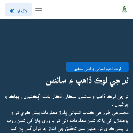
لاگ ان
لوڪ ادب، لساني ۽ ادبي تحقيق
ٿر جي لوڪ ڏاهپ ۽ سائنس
ٿر جي لوڪ ڏاهپ ۽ سائنس، سڪار، ڏڪار بابت اڳڪٿيون ، پهاڪا ۽
چوڻيون .
مجموعي طور هي ڪتاب انتهائي ڀلوڙ معلومات پيش ڪري ٿو ۽
پڙهندڙن کي يا ته نئين معلومات ڏئي ٿو يا وري ڄاڻ کي نئين روپ
۾ پيش ڪري ٿو. جنهن سان تحقيق جي انداز جا نوان گس پڻ کليا