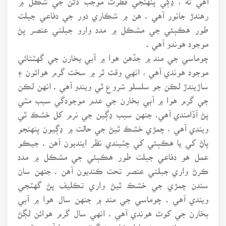
رهندڙ جانور آهي . هن ۾ شڪاري دور جي دفاعي جبلت
طور هڪٻئي جي مشڪل ۾ مدد وارو جبلتي عنصر پڻ
موجود هوندو آهي .
چوماسي جي مند ۾ جڏهن هوا ۾ آبي بخارن جي گهٽتائي
موجود هوندي آهي ، انهي وقت ٿر ۾ سخت گرم هوائون ۽
ساڙيندڙ لڪن جو سلسلو شروع ٿي ويندو آهي . انهن لڪن
جي گرم هوا ۾ آبي بخارن جي عدم موجودگي سبب مٽي
پڻ آڏامندي آهي. جنهن سبب ڍڳين جي نرم کل خشڪ ٿي
ويندي آهي ، چمڙي خشڪ ٿيڻ جي حالت ۾ ڍڳيون پنهنجو
پاڻ کي يا هڪٻئي کي چٽيندي نظر اينديون آهن . جيڪو
عمل هو دفاعي جبلت طور هڪٻئي جي مشڪل ۾ مدد
ڪرڻ واري جبلتي عنصر تحت ڪنديون آهن . جنهن سان
سندن چمڙي جي خشڪ ٿيڻ واري تڪليف پڻ گهٽجي
ويندي آهي . چوماسي جي مند ۾ جنهن سال هوا ۾ آبي
بخارن جي کوٽ هوندي آهي . انهي سال گرم هوائن لڳڻ
سبب برساتن وسڻ جا امڪان پڻ گهٽجي ويندا آهن . ٿر ۾