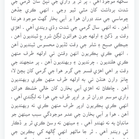
شدت برداشت کان مٿي ٿيو وڃي . انهي ڪري جڏهن
چوماسي جي مند دوران هوا ۾ آبي بخار گهٽ موجود هوندا
آهن . ته انهي سال گرمي جي شدت وڌي ويندي آهي . اهڙي
وقت ۾ ڏکڻ ۽ اولهه جون هوائون لڳڻ شروع ٿينديون آهن .
جيڪي صبح ۽ شام جي وقت ٿڌيون محسوس ٿينديون آهن
، انهي ڪري ٻڪريون انهن وقتن تي اولهه طرف منهن
ڪري هلنديون ، چرنديون ۽ ويهنديون آهن . پر منجهند جي
وقت ۾ اهي اهڙي قسم جي گرم هوا جي گرمي کان بچڻ لاءِ
ڇانوَ وارن هنڌن تي به اولهه طرف منهن ڪري ويهنديون
آهن . ڇاڪاڻ ته اهڙي آبي بخارن کان خالي خشڪ هوائن
واري موسم دوران ٿر ۾ اوڀر طرف جي هوا نه لڳندي آهي .
انهي ڪري ٻڪريون اوڀر طرف منهن ڪري نه ويهنديون
آهن . هوا ۾ آبي بخارن جي عدم موجودگي سبب مينهن جو
مانڊاڻ به نه ٺهندو آهي . ۽ مينهن نه وسڻ ڪري ٿر ۾ ڏڪار
ٿي ويندو آهي . ٿر جا ماڻهو انهي ڳالهه کي ٻڪرين جي
اولهه طرف منهن ڪري ويهڻ واري ڳالهه سان ڳنڍيندي