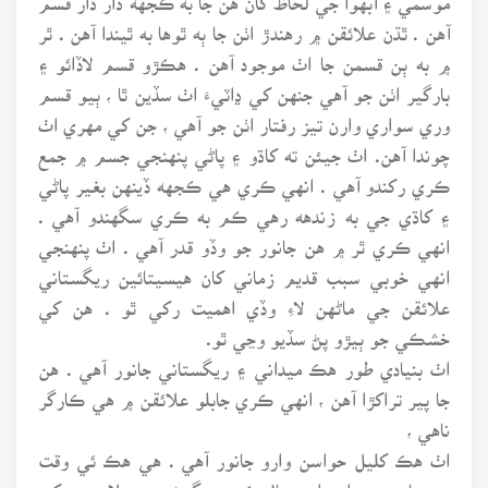
آهن . ٿڌن علائقن ۾ رهندڙ اٺن جا ٻه ٿوها به ٿيندا آهن . ٿر
۾ به ٻن قسمن جا اٺ موجود آهن . هڪڙو قسم لاڏائو ۽
بارگير اٺن جو آهي جنهن کي ڍاٽيءَ اٺ سڏين ٿا ، ٻيو قسم
وري سواري وارن تيز رفتار اٺن جو آهي ، جن کي مهري اٺ
چوندا آهن. اٺ جيئن ته کاڌو ۽ پاڻي پنهنجي جسم ۾ جمع
ڪري رکندو آهي . انهي ڪري هي ڪجهه ڏينهن بغير پاڻي
۽ کاڌي جي به زندهه رهي ڪم به ڪري سگهندو آهي .
انهي ڪري ٿر ۾ هن جانور جو وڏو قدر آهي . اٺ پنهنجي
انهي خوبي سبب قديم زماني کان هيسيتائين ريگستاني
علائقن جي ماڻهن لاءِ وڏي اهميت رکي ٿو . هن کي
خشڪي جو ٻيڙو پڻ سڏيو وڃي ٿو.
اٺ بنيادي طور هڪ ميداني ۽ ريگستاني جانور آهي . هن
جا پير تراکڙا آهن ، انهي ڪري جابلو علائقن ۾ هي ڪارگر
ناهي ،
اٺ هڪ کليل حواسن وارو جانور آهي . هي هڪ ئي وقت
پنهنجا سڀ حواس استعمال ڪري سگهڻ جي صلاحيت رکي