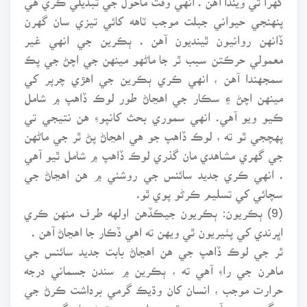
پنهنجي حيواني جبلت موجب ٽاهه کائي تيزي سان گهرن
ڏانهن روانيون ٿينديون آهن . ٻڪرين جي انهي غير
معمولي حرڪتن سبب ٿر جا ماڻهو مينهن جي اچڻ جي پڪ
سمجهندا آهن ، انهي ڪري ٻڪرين جي اهڙي چرپر کي
مينهن اچڻ ۽ سڪار جي اهڃاڻ طور لوڪ ڏاهپ ۾ شامل
ڪيو ويو آهي. انهي سموري بحث کانپوءِ هن نتيجي تي
پهچجي ٿو ته ، لوڪ ڏاهپ جو هي اهڃاڻ پڻ ٿر جي ماڻهن
جي گهري مشاهدي مان گذري لوڪ ڏاهپ ۾ شامل ٿيو آهي
. انهي ڪري جديد سائنس جي روشني ۾ هن اهڃاڻ جي
سچائي کي تسليم ڪرڻو پوي ٿو.
(9) ٻڪريون: ٻڪريون جيڪڏهن اولهه طرف منهن ڪري
اڀرندي کي پٺيريون ٿي ويهن ته اهي ڏڪار جا اهڃاڻ آهن .
ٿر جي لوڪ ڏاهپ جي هن اهڃاڻ بابت جديد سائنس جي
ماهرن جي راءِ آهي ته ، ٻڪرين ۾ سندن جسماني درجه
حرارت موجب ، انسان کان وڌيڪ گرمي برداشت ڪرڻ جي
سگهه موجود آهي ، پر ٿر ۾ واري جي تپڻ سان گرمي جي