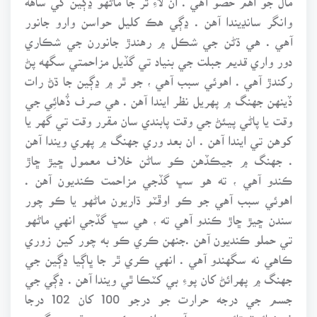
وانگر سانڍيندا آهن . ڍڳي هڪ کليل حواسن وارو جانور
آهي . هي ڌڻن جي شڪل ۾ رهندڙ جانورن جي شڪاري
دور واري قديم جبلت جي بنياد تي گڏيل مزاحمتي سگهه پڻ
رکندڙ آهي . اهوئي سبب آهي ، جو ٿر ۾ ڍڳين جا ڌڻ رات
ڏينهن جهنگ ۾ پهريل نظر ايندا آهن . هي صرف ڏُهائِي جي
وقت يا پاڻي پيئڻ جي وقت پابندي سان مقرر وقت تي گهر يا
کوهن تي ايندا آهن . ان بعد وري جهنگ ۾ پهري ويندا آهن
. جهنگ ۾ جيڪڏهن ڪو ساڻن خلاف معمول ڇيڙ ڇاڙ
ڪندو آهي ، ته هو سڀ گڏجي مزاحمت ڪنديون آهن .
اهوئي سبب آهي جو ڪو اوڦٽو ڌاريون ماڻهو يا ڪو چور
سندن ڇيڙ ڇاڙ ڪندو آهي ته ، هي سڀ گڏجي انهي ماڻهو
تي حملو ڪنديون آهن .جنهن ڪري ڪو به چور کين زوري
ڪاهي نه سگهندو آهي . انهي ڪري ٿر جا ڀاڳيا ڍڳين جي
جهنگ ۾ پهرائڻ کان پوءِ بي کٽڪا ٿي ويندا آهن . ڍڳي جي
جسم جي درجه حرارت جو درجو 100 کان 102 درجا
فيرنهائيٽ تائين رهندو آهي . انهي ڪري هي ٿر جي گرمي