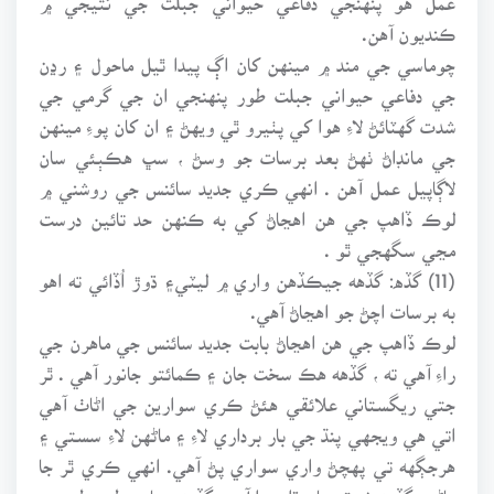
ڪنديون آهن.
چوماسي جي مند ۾ مينهن کان اڳ پيدا ٿيل ماحول ۽ رڍن
جي دفاعي حيواني جبلت طور پنهنجي ان جي گرمي جي
شدت گهٽائڻ لاءِ هوا کي پٺيرو ٿي ويهڻ ۽ ان کان پوءِ مينهن
جي مانڊاڻ ٺهڻ بعد برسات جو وسڻ ، سڀ هڪٻئي سان
لاڳاپيل عمل آهن . انهي ڪري جديد سائنس جي روشني ۾
لوڪ ڏاهپ جي هن اهڃاڻ کي به ڪنهن حد تائين درست
مڃي سگهجي ٿو .
(11) گڏه: گڏهه جيڪڏهن واري ۾ ليٽي۽ ڌوڙ اُڏائي ته اهو
به برسات اچڻ جو اهڃاڻ آهي.
لوڪ ڏاهپ جي هن اهڃاڻ بابت جديد سائنس جي ماهرن جي
راءِ آهي ته ، گڏهه هڪ سخت جان ۽ ڪمائتو جانور آهي . ٿر
جتي ريگستاني علائقي هئڻ ڪري سوارين جي اڻاٺ آهي
اتي هي ويجهي پنڌ جي بار برداري لاءِ ۽ ماڻهن لاءِ سستي ۽
هرجڳهه تي پهچڻ واري سواري پڻ آهي. انهي ڪري ٿر جا
ماڻهو گڏهه شوق سان ڌاريندا آهن. گڏهه بنيادي طور طبيعت