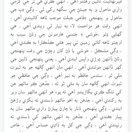
واري ماحول ۾ به جيئڻ جي سگهه رکي ٿي . ڍڳي ڊپ جي
ماحول ۾ پنهنجي دفاعي جبلت موجب ٽاهه کائيندي آهي ،
انهي وقت هو مزاحمت لاءِ به تيار ٿي ويندي آهي . هي
گهڻي ڍئو ،خوشي ۽ جنسي هارمونن جي وڌڻ سبب به
اوچتو ٽاهه کائي زمين تي پير هڻي ڪڏڪارا به ڪندي آهي
. ڍڳي مشڪل ، خوشي يا ڌڻ کان وڇڙڻ جي وقت پنهنجي
وٿاڻ ڏانهن ڊوڙي واپس ايندي آهي . يعني پنهنجي ڌڻين جي
گهر ڏانهن موٽندي آهي . انهي مان انهي ڳالهه جو به ثبوت
ملي ٿو ، سندس حافظو به تيز آهي . ڍڳي جي حافظي جو
ثبوت انهي ڳالهه مان به ملي ٿو ته ، جڏهن ڪو ماڻهو هن
کي تنگ ڪري بگاڙيندو آهي ته پوءِ هو انهي ماڻهو سان وير
به رکندي آهي ، جڏهن به اهو ماڻهو ڏسندي ته بگڙي وڙهڻ
ايندي . ڍڳي پنهنجي ڌنار يا چارڻ پيارڻ واري ماڻهو سان به
پيار ڪندي آهي . جڏهن به انهي ماڻهو کي ڏسندي ته
رنڀندي آهي . ڍڳي جي کل به ڏاڍي حساس آهي . خاص
ڪري ڍڳي جا ڪن ۽ نڪ ته تمام گهڻو حساس هوندا آهن .