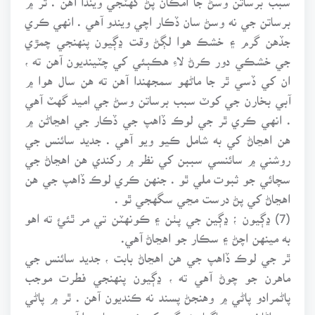
برساتن جي نه وسڻ سان ڏڪار اچي ويندو آهي . انهي ڪري
جڏهن گرم ۽ خشڪ هوا لڳڻ وقت ڍڳيون پنهنجي چمڙي
جي خشڪي دور ڪرڻ لاءِ هڪٻئي کي چٽينديون آهن ته ،
ان کي ڏسي ٿر جا ماڻهو سمجهندا آهن ته هن سال هوا ۾
آبي بخارن جي کوٽ سبب برساتن وسڻ جي اميد گهٽ آهي
. انهي ڪري ٿر جي لوڪ ڏاهپ جي ڏڪار جي اهڃاڻن ۾
هن اهڃاڻ کي به شامل ڪيو ويو آهي . جديد سائنس جي
روشني ۾ سائنسي سببن کي نظر ۾ رکندي هن اهڃاڻ جي
سچائي جو ثبوت ملي ٿو . جنهن ڪري لوڪ ڏاهپ جي هن
اهڃاڻ کي پڻ درست مڃي سگهجي ٿو .
(7) ڍڳيون ؛ ڍڳين جي پٺن ۽ ڪونهٽن تي مر ٿئئ ته اهو
به مينهن اچڻ ۽ سڪار جو اهڃاڻ آهي.
ٿر جي لوڪ ڏاهپ جي هن اهڃاڻ بابت ، جديد سائنس جي
ماهرن جو چوڻ آهي ته ، ڍڳيون پنهنجي فطرت موجب
پاڻمرادو پاڻي ۾ وهنجڻ پسند نه ڪنديون آهن . ٿر ۾ پاڻي
جي اڻاٺ سبب ڀاڳيا پڻ ڍڳين کي نه وهنجاريندا آهن .