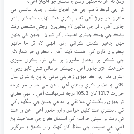
ٿر جي لوڪ ڏاهپ جي هن اهڃاڻ بابت ، جديد سائنس جي
ماهرن جو چوڻ آهي ته ، ٻڪري هڪ نهايت ڪمائتو پالتو
جانور آهي . ٿر جي ماڻهن لاءِ ٻڪريون اوچتي مشڪل وقت
بئنڪ جي چيڪ جيتري اهميت رکن ٿيون ، جنهن کي جنهن
مهل چاهيو ڪيش ڪرائي وٺو. انهي لاءِ ٿر جا ماڻهو
ٻڪريون ڌارڻ کي اهميت ڏيندا آهن . ٻڪري جو شمارڌڻن
جي شڪل ۾ رهندڙ جانورن ۾ ٿئي ٿو. ٻڪري سبزي
خورهڪ اهڙو جانور آهي . جيڪو هرسائي شئي کايو وڃي ،
ايتري قدر جو اڪ جهڙي زهريلي ٻوٽي جا پن به شوق سان
کائي ۽ هضم ڪري ويندي آهي . هن جي جسم جو درجه
حرارت 101.7 کان 105.3 درجه فيرنهائيٽ آهي . انهي ڪري
ٿر جهڙي ريگستاني علائقي ۾ به هي جيئڻ جي سگهه رکي
ٿي . ٻڪري هڪ کليل حواسن وارو جانور آهي . هن ۾ هڪ
ئي وقت ۾ سڀني حواسن کي استمال ڪرڻ جي صلاحيت پڻ
آهي. هي طبيعت جي لحاظ کان گهٽ آرام ڪندڙ ۽ سرگرم
جانور آهي .شڪاري دور جي حيواني جبلت طور هن ۾