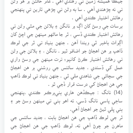
تي نه چڙهندي آهي . سا به وڻن تي چڙهي ٽارين تي پنهنجي
رهائش اختيار ڪندي آهي .
برسات جي وسڻ کان اڳ ۾ نانگن ۽ بلائن جي مٿي وڻن تي
رهائش اختيار ڪندي ڏسي ، ٿر جا ماڻهو مينهن جي اچڻ کان
اڳواٽ باخبر ٿي ويندا آهن . جنهن بنياد تي ٿر جي لوڪ
ڏاهپ ۾ هن اهڃاڻ جو اضافو ٿيو . نانگن ، ۽ بلائن جي وڻن
تي رهائش اختيار ڪرڻ کانپوءِ ترت مينهن جي وسڻ واري
عمل کي ڏسندي ، جديد سائنس جي روشني ۾ هن اهڃاڻ
جي سچائي جي شاهدي ملي ٿي . جنهن بنياد تي لوڪ ڏاهپ
جي هن اهڃاڻ کي درست قرار ڏجي ٿو .
(14) نانگ : جيڪڏهن هاري ٻني۾ڪم ڪندي ،پنهنجي
ساڄي پاسي نانگ ڏسي، ته اهو ٻني تي مينهن وسڻ جو ۽
ٻني ڀلي ٿيڻ جو اهڃاڻ آهي.
ٿر جي لوڪ ڏاهپ جي هن اهڃاڻ بابت ، جديد سائنس جي
ماهرن جو چوڻ آهي ته، لوڪ ڏاهپ جي هن اهڃاڻ جي
سچائي بابت سڌو سنئون ڪو سا.ئنسي جواز موجود ناهي .