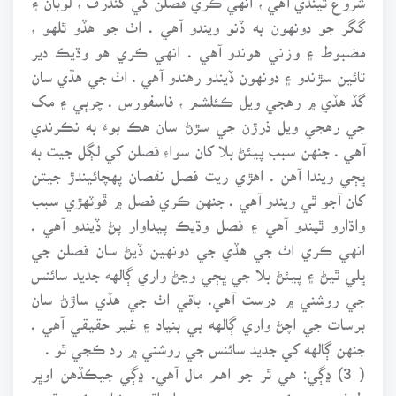
گگر جو دونهون به ڏنو ويندو آهي . اٺ جو هڏو ٿلهو ،
مضبوط ۽ وزني هوندو آهي . انهي ڪري هو وڌيڪ دير
تائين سڙندو ۽ دونهون ڏيندو رهندو آهي . اٺ جي هڏي سان
گڏ هڏي ۾ رهجي ويل ڪئلشم ، فاسفورس . چرٻي ۽ مک
جي رهجي ويل ذرڙن جي سڙڻ سان هڪ بوءَ به نڪرندي
آهي . جنهن سبب پيئڻ بلا کان سواءِ فصلن کي لڳل جيت به
ڀڄي ويندا آهن . اهڙي ريت فصل نقصان پهچائيندڙ جيتن
کان آجو ٿي ويندو آهي . جنهن ڪري فصل ۾ ڦوٽهڙي سبب
واڌارو ٿيندو آهي ۽ فصل وڌيڪ پيداوار پڻ ڏيندو آهي .
انهي ڪري اٺ جي هڏي جي دونهين ڏيڻ سان فصلن جي
ڀلي ٿيڻ ۽ پيئڻ بلا جي ڀڄي وڃڻ واري ڳالهه جديد سائنس
جي روشني ۾ درست آهي. باقي اٺ جي هڏي ساڙڻ سان
برسات جي اچڻ واري ڳالهه بي بنياد ۽ غير حقيقي آهي .
جنهن ڳالهه کي جديد سائنس جي روشني ۾ رد ڪجي ٿو .
( 3) ڍڳي: هي ٿر جو اهم مال آهي. ڍڳي جيڪڏهن اوڀر
طرف منهن ڪري ويهي ، وري جلد اٿي پيشاب ڪري ٿورو