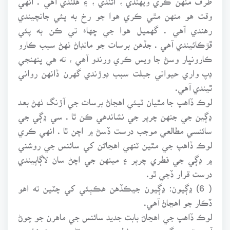
وقت هو منهن مٿي ڪري هوا جو رخ به پئي جانچيندي
رهندي آهي . گهميل هوا جي ڇهاءَ تي ڪن به پئي
ڦڙڪائيندي آهي . جڏهن برسات جو مانڊاڻ ٺهڻ سبب ڪارو
ڪارونڀار وسڻ جا ويس ڪري ورندو آهي ، ته هي پنهنجي
ڊپ واري حيواني جبلت سبب ڊوڙندي گهرن ڏانهن رواني
ٿيندي آهي.
لوڪ ڏاهپ جا مٿيان ٽيئي اهڃاڻ برسات جي آڙنگ ٺهڻ بعد
ڍڳين جي جنهن چرپر جي نشاندهي ڪن ٿا . سي ڍڳي جي
سائنسي مطالعي موجب درست ڏسڻ ۾ اچن ٿا . انهي ڪري
لوڪ ڏاهپ جي مٿين ٽنهي اهڃاڻن کي سائنس جي روشني
۾ ڍڳي جي فطري چرپر ۽ مينهن جي اچڻ سان لاڳاپيندي
درست قرار ڏجي ٿو.
( 6) ڍڳيون: ڍڳيون جيڪڏهن هڪٻئي کي چٽين ته اهو
ڏڪار جو اهڃاڻ آهي.
لوڪ ڏاهپ جي اهڃاڻ بابت جديد سائنس جي ماهرن جو چوڻ
آهي ته ، ڍڳي پنهنجي فطرت موجب ڌڻن جي شڪل ۾