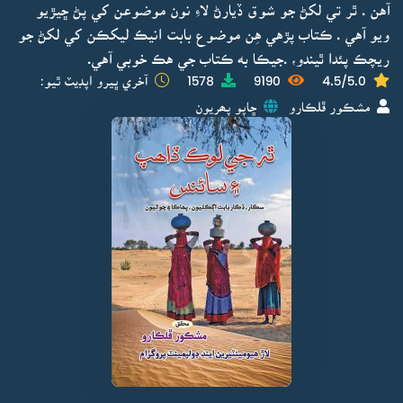
آهن . ٿر تي لکڻ جو شوق ڏيارڻ لاءِ نون موضوعن کي پڻ ڇيڙيو
ويو آهي . ڪتاب پڙهي هِن موضوع بابت انيڪ ليکڪن کي لکڻ جو
ريچڪ پئدا ٿيندو، .جيڪا به ڪتاب جي هڪ خوبي آهي.
4.5/5.0
9190
1578
آخري ڀيرو اپڊيٽ ٿيو:
مشڪور ڦلڪارو
ڇاپو پھريون