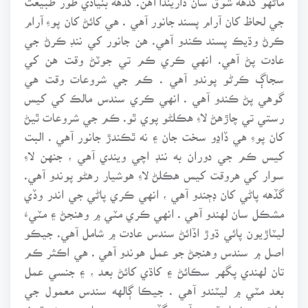
جي لحاظ کان آرام پسند جانور آهي . هي کائڻ کان پوءِ آرام
ڪرڻ وڌيڪ پسند ڪندو آهي. هن جانور کي ننڊ ڪرڻ جي
عادت پڻ آهي. انهي ڪري ڪم تي جوٽڻ وقت هن کي
سجاڳ ڪرڻو پوندو آهي . ڪم جي شروعات وقت هي
گوهي پڻ ڪندو آهي . انهي ڪري سندس مالڪ کي کيس
رستي تي چاڙهڻ لاءِ هڪلڻو پوي ٿو. ڪم جي شروعات ٿيڻ
کان پوءِ هي ڏاڍو سخت جان ۽ نه ٿڪندڙ جانور آهي . البت
کيس ڪم جي دوران به ننڊ اچي ويندي آهي ، جنهن لاءِ
سوار کي هروقت کيس هڪلڻ لاءِ هوشيار رهڻو پوندو آهي.
گڏهه پاڻي کان ڊڄندو آهي ، انهي ڪري پاڻي جي اندر وڏي
مشڪل سان لهندو آهي . انهي ڪري مٽي ۾ وهنجڻ ۽ مٽيءَ
ليٽاڙيون پائي ڌوڙ اڏائڻ سندس عادت ۾ شامل آهي. جيڪو
اصل ۾ سندس وهنجڻ جو عمل هوندو آهي . هي اڪثر ڪم
تان لهندي پگهر سڪائڻ ۽ کاڌي کائڻ بعد ، ۽ جنسي عمل
بعد مٽي ۾ ليٽندو آهي . جيڪا ڳالهه سندس معمول جي
عادتن ۾ شمار ٿيندي آهي. گڏهه ۾ جنسي هارمون پڻ وڌيڪ