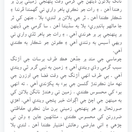
رهندا آهن ، ۽ رات جو نڪري ٻاهر واري تي گهمندا ڦرندا ۽
شڪار ڪندا آهن . ٿر جي بلائن ۾ لنڊيءَ بلا ، جنهن کي ٿر
جا ماڻهو ٻانڊوريءَ بلا به سڏيندا آهن . سا گرمي جي ڏينهن
۾ پنهنجي ٻر ۾ هوندي آهي ، ۽ رات جو ٻاهر ٿڌي واري تي
ويهي آسيس به وٺندي آهي ۽ ڪوئن جو شڪار به ڪندي
آهي.
چوماسي جي مند ۾ جڏهن هڪ طرف برسات جي آڙنگ
سبب گرمي وڌي ويندي آهي ۽ زمين به تپي گرم ٿي ويندي
آهي . ٻي طرف انهي آڙنگ جي وقت فضا جي اوزون جي
تهه مان نڪرندڙ گئسن جي بوءَ به پکڙندي آهي ، ته انهي
بوءَ کي محسوس ڪندي ، زمين تي رهندڙ نانگن بلائن کي
به مينهن جي اچڻ جي اڳواٽ خبر پئجي ويندي آهي. اهڙي
صورتحال ۾ هو پنهنجي زميني ٻرن مان نڪري حفاظتي
ضرورتن کي محسوس ڪندي ، مٿانهين جاين ۽ وڻن تي
چڙهي ۽ اتي عارضي رهائش اختيار ڪندا آهن . لنڊي بلا
جيڪا هميشه زمين تي رهندي آهي . عام حالتن ۾ هو وڻن