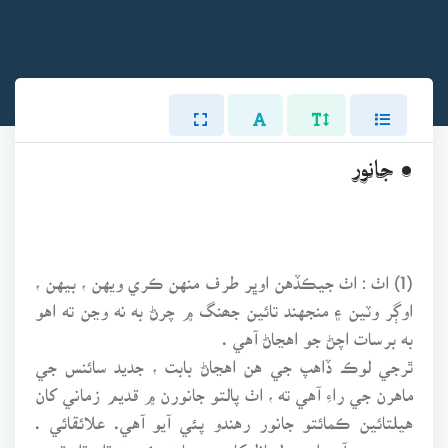
• جانور
(1) اٺ : اٺ جيڪڏهن اوڀر طرف منهن ڪري ويهن ، بيهن ،
اوڳر وٽين ۽ منجهند تائين جھنگ ۾ چرڻ به نه وڃن ته اهو
به برسات اچڻ جو اهڃاڻ آهي .
ٿرجي لوڪ ڏاهپ جي هن اهڃاڻ بابت ، جديد سائنس جي
ماهرن جي راءِ آهي ته ، اٺ پالتو جانورن ۾ قديم زماني کان
هيلتائين ڪمائتو جانور رهندو پئي آيو آهي. علائقائي .
موسمي ۽ آبهوا جي لحاظ کان هن جا به ڪجهه ڌار ڌار قسم