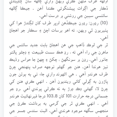
ڏڪار جي اڳواٽ پيشنگوئي ڪندا آهن . جيڪا ڳالهه
سائنسي سببن جي روشني ۾ درست آهي.
(10) رڍون: رڍون جيڪڏهن اوڀر طرف کان لڳندڙ هوا کي
پٺيريون ٿي ويهن، ته اهو برسات اچڻ ۽ سڪار جو اهڃاڻ
آهي.
ٿر جي لوڪ ڏاهپ جي هن اهڃاڻ بابت جديد سائنس جي
ماهرن جي راءِ آهي ته ، رڍ هڪ سست طبيعت ۽ ڊڄڻو پالتو
جانور آهي. رڍن ۾ سونگهڻ ، چکڻ ۽ ڇهڻ جا حواس وڌيڪ
تيز هوندا آهن. هنن جو گهڻو توجهه صرف پنهنجي چرڻ
طرف هوندو آهي . هي اڻهوند واري جاءِ تي به ٻوٽن جون
پاڙون به ڳولي کائي وينديون آهن . انهي ڪري هنن کي
چرڻ لاءِ گهڻي ڊڪ ڊوڙ به نه ڪرڻي پوندي آهي .رڍ جو
جسماني درجه حرارت 101 کان 103.8 درجا فيرنهائيٽ هوندو
آهي . انهي ڪري ٿر جي گرمي به برداشت ڪرڻ جي
منجهس سگهه موجود هوندي آهي. البت سندس جسم جي
گرم ان سبب ٿر جي موتمار گرمي ۾ هن جي قوت برداشت