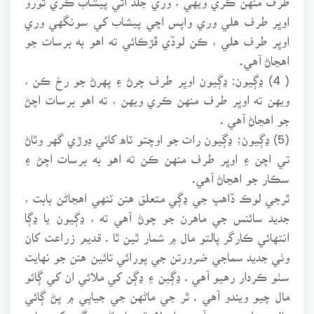
اوڀر طرف هلي وري واپس اچي پيشاب کي سونگهي وري
اوڀر طرف هلي ، ڪن لوڏي ڦڙڪائي ته اهو به برسات جو
اهڃاڻ آهي.
( 4) ڍڳيون: ڍڳيون اوڀر طرف چرڻ ۽ پهرڻ جو رخ ڪن ،
ويهن ته اوڀر طرف منهن ڪري ويهن ، ته اهو برسات اچڻ
جو اهڃاڻ آهي .
(5) ڍڳيون؛ ڍڳيون رات جو اوچتو ٽاه کائي ڊوڙي گهر وٿاڻ
تي اچن ۽ اوڀر طرف منهن ڪن ته اهو به برسات اچڻ ۽
سڪار جو اهڃاڻ آهي.
ٿرجي لوڪ ڏاهپ جي ڍڳي متعلق هنن ٽنهي اهڃاڻن بابت ،
جديد سائنس جي ماهرن جو چوڻ آهي ته ، ڍڳيون يا ڍڳا
انتهائي ڪارگر پالتو مال ۾ شمار ٿين ٿا . قديم زراعت کان
وٺي جديد سماجي ضرورتن جي پورائي تائين هنن جو نهايت
سٺو ڪردار رهيو آهي . ڍڳين ۽ ڍڳن کي ملائي ان کي ڳائو
مال چيو ويندو آهي . ٿر جي ماڻهن جي جياپي ۾ پڻ ڳائي
مال جو اهم حصو آهي . ان لاءِ ٿر جا ماڻهو ڍڳين کي ساهه