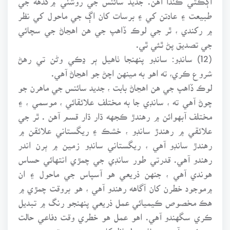
طبيعت ۽ عادتن کي ۽ برسات کان اڳ جي ماحول کي نظر
۾ رکندي ، ٿر جي لوڪ ڏاهپ جي هن اهڃاڻ جي سچائي
جي تصديق پڻ ٿئي ٿي.
(12) سانڊو: سانڊو پنهنجا ٺاهيل ٻر ڍڪي وڻن تي رهڻ
شروع ڪري، ته اهو به مينهن اچڻ جو اهڃاڻ آهي.
لوڪ ڏاهپ جي هن اهڃاڻ بابت ، جديد سائنس جي ماهرن جو
چوڻ آهي ته ، سانڊي جا به مختلف علائقائي ، موسمي ، ۽
مختلف آبهوائن ۾ رهندڙ ڪجهه ڌار ڌار قسم آهن . ٿر جي
علائقي ۾ رهندڙ سانڊو ، خشڪ ۽ ريگستاني علائقن ۾
رهندڙ سانڊو آهي ، ريگستاني سانڊو زمين ۾ ٻرن اندر
رهندو آهي. قدرتي طور سانڊي جي چمڙي انتهائي حساس
هوندي آهي ، جنهن ذريعي هو آسپاس جي ماحول ۽ ان
۾موجود خطرن کان آگاهه رهندو آهي ، هو بروقت چمڙي ۾
هڪ مخصوص ڪيميائي عمل ذريعي پنهنجو رنگ ۾ تبديل
ڪري سگهندو آهي. اهو عمل هو خطري وقت دفاعي حالت
۾ ڪندو آهي . دفاعي لحاظ کان هي زمين تي ريڙهيون