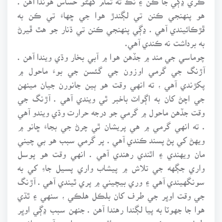
هو پنهنجي ڪنن تي لڳندڙ هوا جي ڇهاءَ تي ڪن به
ڦڙڪائيندي آهي . ڍڳي پنهنجي ڪنن تي ڌنار جو هٿ ڦيرڻ
به برداشت نه ڪندي آهي.
چوماسي جي مند ۾ جڏهن هوا ۾ آبي بخار وڌي ويندا آهن .
آڙنگ جي گرمي اوزون جي گئسن جي بوءَ ماحول ۾
پکڙندي آهي ، ته انهي وقت هو ٻين جانورن جيان مينهن
جي اچڻ کان به اڳواٽ باخبر ٿي ويندي آهي . آڙنگ جي
وقت جڏهن ماحول ۾ گرمي جو درجه حرارت وڌي ويندو آهي
. ته انهي گرمي ۾ هي پريشان ٿي چرڻ جي بجاءَ ڇانو ۾
ويهڻ کي پڻ پسند ڪندي آهي . پر گرمي سبب هو بي چيني
مان ويهندي ۽ اٿندي رهندي آهي . انهي وقت هو پوسل
واري جڳهه جي تلاش ۾ پيشاب واري پسيل جاءِ کي به
سونگهيندي آهي ۽ وري بيچيني ۾ پري ٿيندي آهي . آڙنگ
جي وقت اوڀر جي طرف کان بلڪل هلڪي ، سنهي ۽ ٿڌي
هوا جا جهوٽا به پيا لڳندا رهندا آهن . جنهن سبب ڍڳي اوڀر
طرف منهن ڪري ويهندي ، اٿندي ، ۽ هلندي آهي . انهي