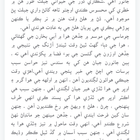
خطري کي محسوس ڪندي اوچتو ٽاهه کائڻ واري جبلت پڻ
موجود آهي. ڌڻ ۾ هلڻ وقت هنن ۾ نر ٻڪر يا ڪنهن
پوڙهي ٻڪري جي پويان هلڻ جي به عادت هوندي آهي.
چوماسي جي موسم ۾ جڏهن هوا ۾ آبي بخارن جي گهڻائي
، هوا جي دٻاءَ گهٽ ٿيڻ وقت ٿيندڙ آڙنگ جي نتيجي ۾
جڏهن اوزون جي گئسن جي بوءَ فضا ۾ پکڙندي آهي ته ،
ٻين جانورن جيان هن کي به سندس تيز حواسن سبب
برسات جي اچڻ جي خبر پئجي ويندي آهي.اهڙي وقت
جيڪي هوائون لڳنديون آهن ، انهن ۾ اولهه جي هوا گرم ۽
اوڀر جي هوا ٿڌڙي هير جيان لڳندي آهي . جنهن سبب هي
اڪثر اوڀر جي ٿڌڙي هوا کي پسند ڪري انهي طرف
پنهنجي ، چرڻ ، هلڻ ۽ ويهڻ جو رخ ڪنديون آهن . جنهن
سان کين فرحت ايندي آهي . جڏهن مينهن جو مانڊاڻ ٺهڻ
شروع ڪندو آهي. انهي وقت ماحول ۾ تيز ۽ٿڌي هوا به
لڳندي آهي ، جنهن سبب آسمان ۾ گڏ ٿيل ڪڪر وڌيڪ
گهرا ٿي ويندا آهن . انهي وقت ماحول جي تبديلي ڪري هي