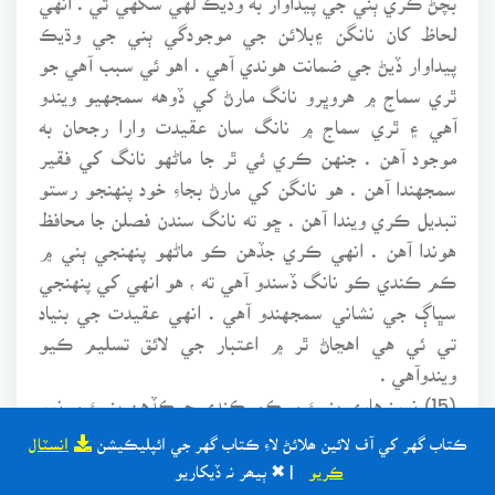
لحاظ کان نانگن ۽بلائن جي موجودگي ٻني جي وڌيڪ
پيداوار ڏيڻ جي ضمانت هوندي آهي . اهو ئي سبب آهي جو
ٿري سماج ۾ هروڀرو نانگ مارڻ کي ڏوهه سمجهيو ويندو
آهي ۽ ٿري سماج ۾ نانگ سان عقيدت وارا رجحان به
موجود آهن . جنهن ڪري ئي ٿر جا ماڻهو نانگ کي فقير
سمجهندا آهن . هو نانگن کي مارڻ بجاءِ خود پنهنجو رستو
تبديل ڪري ويندا آهن . ڇو ته نانگ سندن فصلن جا محافظ
هوندا آهن . انهي ڪري جڏهن ڪو ماڻهو پنهنجي ٻني ۾
ڪم ڪندي ڪو نانگ ڏسندو آهي ته ، هو انهي کي پنهنجي
سڀاڳ جي نشاني سمجهندو آهي . انهي عقيدت جي بنياد
تي ئي هي اهڃاڻ ٿر ۾ اعتبار جي لائق تسليم ڪيو
ويندوآهي .
(15) نور: هاري ٻنيءَ ۾ ڪم ڪندي جيڪڏهن ٻنيءَ ۾ نور
هلندي ڦرندي ڏٺو ، ته ٻني ۾ مينهن نه وسندو، جيڪڏهن
ڪتاب گهر کي آف لائين ھلائڻ لاءِ ڪتاب گهر جي ائپليڪيشن
انسٽال
مينهن وٺو ته به اها ٻني گهٽ پيداوار ڏيندي.
ڪريو
| ✖ ٻيھر نہ ڏيکاريو
لوڪ ڏاهپ جي هن اهڃاڻ بابت ، جديد سائنس جي ماهرن جو