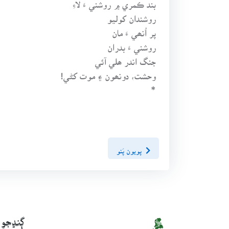
بند ڪمري ۾ روشني ءَ لاءِ
روشندان کوليو
پر اُنھي ءَ مان
روشني ءَ بدران
جنگ اندر ھلي آئي
وحشت، دونھون ۽ موت کڻي!
*
پويون پَنو
ڳنڍجو