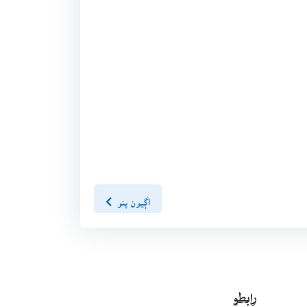
اڳيون پنو
رابطو