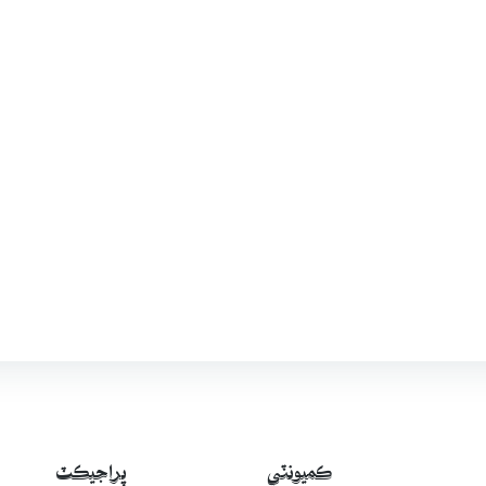
ڪميونٽي
پراجيڪٽ