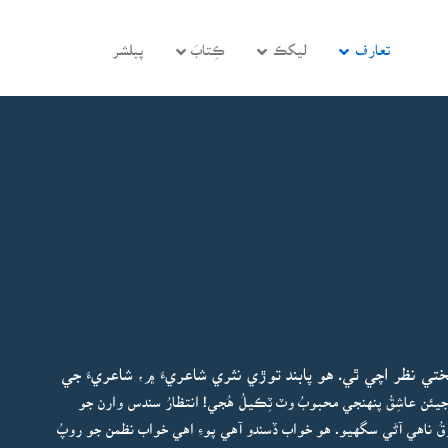
تعارف
ليکڪ
ڪِتابَ
پبلشر
 نظر اچي ٿي. هو پابند توڙي نثري شاعريءَ ۾، شاعريءَ جي
جيئن عاشِقُ پنهنجي محبوبُ وٽ ٽِڪيلُ هُجي! انتظارُ سندس وارن جو
فرقُ ناهي آڻي سگهيو. هو خواب ڏسندو آهي پوءِ اهي خواب نظمن جو روپُ