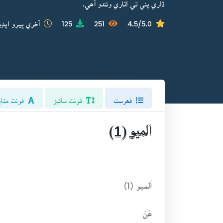
ڌاري پني تي اتاري وٺندو آھي.
4.5/5.0
251
125
آخري ڀيرو اپڊي
فھرست
فونٽ سائيز
فونٽ مٽاي
اَلميو (1)
اَلميو (1)
ھُنَ