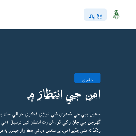
ڀاڱا
شاعري
امن جي انتظارَ ۾
سھيل ڀيي جي شاعري فني توڙي فڪري حوالي سان پختي
گُهرجن جي ڄاڻ رکي ٿو.
هُن وٽ انتظارُ ائين ترسيلُ آهي 
رنگُ ته مَٽي ڇڏيو آهي. پر سندس دل تي هِڪُ وارَ جيترو به 