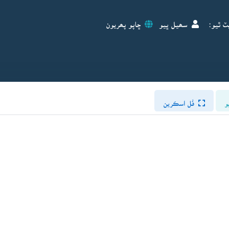
ٽ ٿيو:
سھيل ڀيو
ڇاپو پھريون
و
فُل اسڪرين