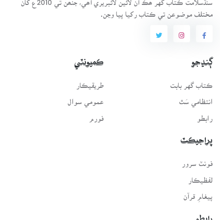
مختلف موضوعن تي ڪتاب رکيا پيا وڃن.
ڳنڍجو
ڪميونٽي
ڪتاب گهر بابت
طريقيڪار
انتظامي سَٿ
عمومي سوال
رابطو
فورم
پراجيڪٽ
فونٽ سرور
لفظيڪار
پيغامِ قرآن