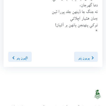
دعا گهرجانء
ته جنگ جا ڏينهن جلد پورا ٿين
۽مان هٿيار اڇلائي
توکي پنهنجن ٻانهن ۾ آڻيان!
*
پويون پَنو
اڳيون پنو
سنڌسلامت ڪتاب گهر ھڪ آن لائين لائبريري آھي، جنھن تي 2010ع کان