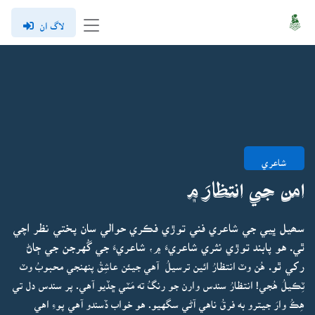
لاگ ان
شاعري
امن جي انتظارَ ۾
سھيل ڀيي جي شاعري فني توڙي فڪري حوالي سان پختي نظر اچي
ٿي. هو پابند توڙي نثري شاعريءَ ۾، شاعريءَ جي گُهرجن جي ڄاڻ
رکي ٿو.
هُن وٽ انتظارُ ائين ترسيلُ آهي جيئن عاشِقُ پنهنجي محبوبُ وٽ
ٽِڪيلُ هُجي! انتظارُ سندس وارن جو رنگُ ته مَٽي ڇڏيو آهي. پر سندس دل تي
هِڪُ وارَ جيترو به فرقُ ناهي آڻي سگهيو. هو خواب ڏسندو آهي پوءِ اهي