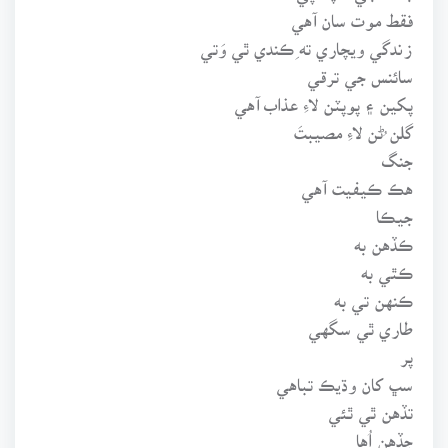
فقط موت سان آهي
زندگي ويچاري ته ِڪندي ٿي وَتي
سائنس جي ترقي
پکين ۽ پوپٽن لاءِ عذاب آهي
گلن ُڻن لاءِ مصيبتَ
جنگ
هڪ ڪيفيت آهي
جيڪا
ڪڏهن به
ڪٿي به
ڪنهن تي به
طاري ٿي سگهي
پر
سڀ کان وڌيڪ تباهي
تڏهن ٿي ٿئي
جڏهن اُها