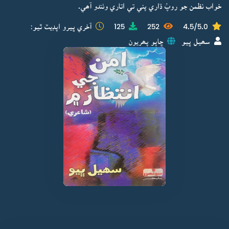
خواب نظمن جو روپُ ڌاري پني تي اتاري وٺندو آھي.
4.5/5.0
252
125
آخري ڀيرو اپڊيٽ ٿيو:
سھيل ڀيو
ڇاپو پھريون