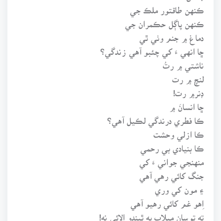
ڪنهن طاقتور ملڪ جي
ڪنهن پاڳل حڪمران جي
دماغ ۾ جنم وٺي ٿي
ڇا انهي ءَ کي چئبو آهي زندگي؟
ناشتي ۾ رتُ
لنچ ۾ رت
ڊنر۾ رت!
ڇا انسانَ ۾
ڪا فطري درندگي لڪيل آهي؟
ڪا ازلي وحشت
ڪا بنيادي بي رحمي
منهنجي جواني ءَ کي
جنگ کائي رهي آهي
۽ مون کي وري
اِهو غم کائي رهيو آهي
ته توسان ميلاپ به ٿيندو الائي نه!