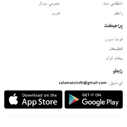
انتظامي سَٿ
عمومي سوال
رابطو
فورم
پراجيڪٽ
فونٽ سرور
لفظيڪار
پيغامِ قرآن
رابطو
اي-ميل:
salamatsindh@gmail.com