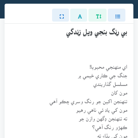
بي رنگ بڻجي ويل زندگي
اي منهنجي محبوبا!
جنگ جي ڪاري خيمي ۾
مسلسل گذاريندي
مون کان
تنهنجن اکين جو رنگ وسري چڪو آهي
مون کي ياد ئي ناهي رهيو
ته تنهنجن ڊگهن وارَن جو
ڪهڙو رنگ آهي؟
مون کي ٻڌاءِ ته