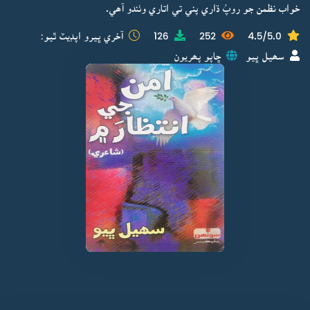
خواب نظمن جو روپُ ڌاري پني تي اتاري وٺندو آھي.
4.5/5.0
252
126
آخري ڀيرو اپڊيٽ ٿيو:
سھيل ڀيو
ڇاپو پھريون