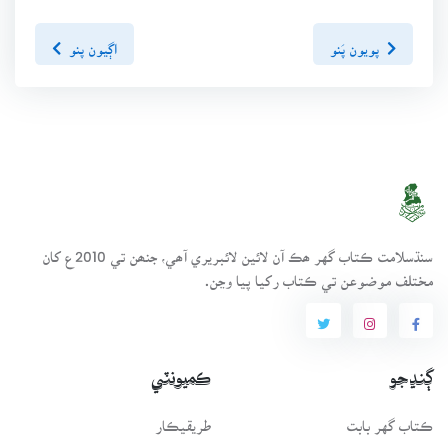
پويون پَنو
اڳيون پنو
سنڌسلامت ڪتاب گهر ھڪ آن لائين لائبريري آھي، جنھن تي 2010ع کان
مختلف موضوعن تي ڪتاب رکيا پيا وڃن.
ڳنڍجو
ڪميونٽي
ڪتاب گهر بابت
طريقيڪار