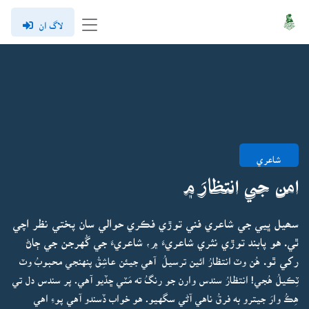
لاگ ان
شاعري
امن جي انتظارَ ۾
سھيل ڀيي جي شاعري فني توڙي فڪري حوالي سان پختي نظر اچي
ٿي. هو پابند توڙي نثري شاعريءَ ۾، شاعريءَ جي گُهرجن جي ڄاڻ
رکي ٿو.
هُن وٽ انتظارُ ائين ترسيلُ آهي جيئن عاشِقُ پنهنجي محبوبُ وٽ
ٽِڪيلُ هُجي! انتظارُ سندس وارن جو رنگُ ته مَٽي ڇڏيو آهي. پر سندس دل تي
هِڪُ وارَ جيترو به فرقُ ناهي آڻي سگهيو. هو خواب ڏسندو آهي پوءِ اهي