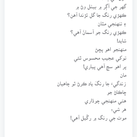
گهر جي آڳر ۾ بيٺل وڻ ۾
ڪهڙي رنگ جا گل ٽڙندا آهن؟
۽ تنهنجي مٿان
ڪهڙي رنگ جو آسمانُ آهي؟
شايد!
منهنجو اهو پڇڻ
توکي عجيب محسوس ٿئي
پر اهو سچ آهي پياري!
مان
زندگيءَ جا رنگَ ياد ڪرڻ ٿو چاهيان
ڇاڪاڻ جو
هتي منهنجي چوڌاري
هر شيءِ
موت جي رنگ ۾ رڱيل آهي!