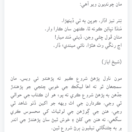
مان چونڊيون ويو آهي:
تِتر تيز اڏار، جوڀن ٻه ٽي ڏينهڙا.
مُنڌ! نڀائِن ڪونه ٿا، ڪنهن سان ڪارا وار.
متان ڦول ڇڻي وڃن، ڏيئي مُند ميار!
اچ رنڱي وٺ هٿڙا، نائي مينديءَ ڏار.
(شيخ اياز)
مون ناول پڙهڻ شروع ڪيو ته پڙهندو ئي ويس. مان
سمجھان ٿو ته اها ليکڪ جي خوبي چئجي جو پڙهندڙ
جڏهن به پڙهڻ شروع ڪري ته پوءِ هو ان ڪتاب جي حوالي
ٿي وڃي، ڪردارن جي اٿ ويهه جو اکين ڏٺو شاهد ٿي
وڃي، هنن جي ڳوڙهن جي لوڻياٺ کي محسوس ڪري
سگھي، ته هنن جي کلڻ ۽ خوش ٿيڻ سان پڙهندڙ جي اندر
۾ به چڻنگائي تيليون ٻرڻ شروع ٿين.