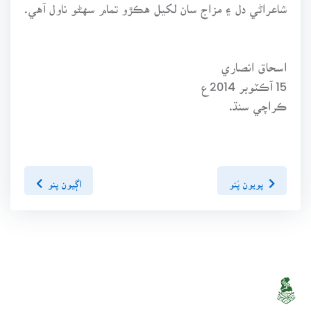
شاعراڻي دل ۽ مزاج سان لکيل هڪڙو تمام سهڻو ناول آهي.
اسحاق انصاري
15 آڪٽوبر 2014ع
ڪراچي سنڌ.
پويون پَنو
اڳيون پنو