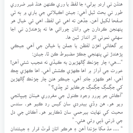
هنڌن تي اردو ٻوليءَ جا لفظ يا وري ڪنهن هنڌ غير ضروري
طور تي بحث ٿيل آهي؛ جيئن اڪيلائي جي باري ۾ ٻه ٽي
صفحا لکيل آهن. جڏهن ته اهي ئي لفظ، اهي ئي خيال هو
پنهنجن ڪردارن جي واتان چورائي ها ته پڙهندڙن تي اڃا
سهڻي نموني اثر انداز ٿين ها.
پر گھڻائي اهڙن لفظن يا جملن يا خيالن جي آهي جيڪي
پڙهندڙ تي پنهنجي جڪڙ مضبوط ڪن ٿا. جيئن:
“...هيءَ چار چؤنڪ ڳالهڙيون به ڪيڏي نه عجيب شئي آهن!
عورت جي آواز ۾ اها ڪهڙي ڪشش آهي، اها ڪهڙي ڇڪ
آهي، اهو ڪهڙو جادو آهي، جيڪو هنن چار چؤنڪ ڳالهڙين
کي جڳمڳ جڳمڳ جرڪايو ٿو ڇڏي؟ ”
”آڪاش جو پورو وجود ڪنول جي مغروري هيٺان چيڀاٽجي
ويو هو. هن وڏي بيدردي سان کيس رد ڪيو هو. سندس
محبت کي نهايت بيرحمي سان ڌڪاريو هو. آڪاش جي دل
جي ڌرتي ڌٻي وئي هئي. ”
“ .... مڌ مکا مِڙندا آهن ۽ هرڪو اتان قُوتُ قرار ۽ جيئندان