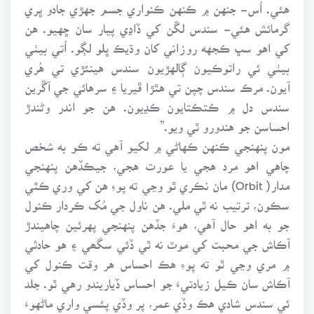
هئي. اُس- جنهن ۾ ڪنهن ڪنواري جسم جهڙي جادو ڀري
گرمائش هئي- سندس لڱن کي ڏاڍي پيار سان ڇهيو. هن
کي اهو سڀ ڪجهه روزاني کان وڌيڪ ڀلو لڳو. اُتي بيٺي
بيٺي ئي راتوڪيون ڳالهڙيون سندس هينئڙي تي هُري
آيون. مرڪ سندس چپن تي هٿڙا ڦيريا ۽ سرهائي جي آڱرين
سندس دل ۾ ڪتڪتايون ڪڍيون. هن جو اندر وڻندڙ
احساسن جو هندورو ٿي ويو.”
مون پنهنجي ڪنهن ڪهاڻي ۾ لکيو آهي ته ڪو به شخص
چاهي اهو مرد هجي يا عورت هجي، جيڪڏهن پنهنجي
مدار( Orbit) مان نڪري ٿو وڃي ته پوءِ هن کي وري ڪٿي
سڪون، ترتيب نه ٿي ملي. هن ناول جي مُک ڪردار ڪنول
جو به اهو حال آهي، هوءَ جڏهن پنهنجي پهرئين چاهيندڙ
آڪاش جي محبت کي موٽ نه ٿي ڏئي سگھي ۽ هو حادثي
۾ مري وڃي ٿو ته پوءِ هڪ احساس هر وقت ڪنول کي
آڪاش سان ڪيل زيادتيءَ جو احساس ڏياريندو رهي ٿو. جلد
ئي سندس شادي هڪ وڏي عمر، پر وڏي پئسي واري ماڻهوءَ