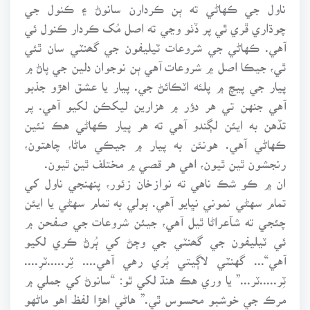
ناول جي ڪهاڻي ته ٻن ڪردارن سانوڻ ۽ ڪنول جي
چوڌاري ڦري ٿي پر ڏٺو وڃي ته اصل مُک ڪردار ڪنول ئي
آهي. ڪهاڻي جي شروعات ٽيليفون جي گھنٽي سان ٿئي
ٿي، جيڪا اصل ۾ شروعات آهي ٻن نوجوان دلين جي پاڻ ۾
پيار جي پيچ ۾ پلئه اٽڪائڻ جي. پيار يا عشق اهڙو جذبو
آهي جنهن تي هر دؤر ۾ هزارين ليکڪن لکيو آهي. پر
تڏهن به ايئن لڳندو آهي ته هر پيار ڪهاڻي هڪ نئين
ڪهاڻي آهي. هونئن به پيار ۾ جيڪي ماڻا، چاهتون،
رنجشون ٿين ٿيون، اهي هر قصي ۾ مختلف ٿين ٿيون.
ان ۾ ڪو شڪ ناهي ته نوازخان زئور، پنهنجي ناول کي
تمام سهڻي نموني نڀايو آهي. ٻولي به تمام سهڻي يا ايئن
چئجي ته شآعراڻا ٿيل آهي، جيئن شروعات جي صفحن ۾
ئي ٽيليفون جي گھنٽي جي وڄڻ کي ٻُرڻ ڪري لکيو
آهي“... گهنٽي لاڳيتي ٻُري رهي آهي.... ٽِر.....ٽرِ....
ٽِر.....ٽر...” يا وري هڪ هنڌ لکي ٿو: “سانوڻ کي جملي ۾
مرڪ جي خوشبو محسوس ٿي.” هاڻي اهڙا لفظ اهو ماڻهو