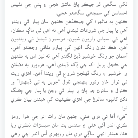
لکي سگھي ٿو جيڪو پاڻ عاشق هجي ۽ ٻئي جي نفيس
احساسن کي سمجھي سگھندو هجي.
ڪنهن به ماڻهوءَ کي جيڪڏهن ڪنهن سان پيار ٿي ويندو
آهي يا پيار جي شروعات ٿيندي آهي ته اهي ئي ماڳ مڪان،
اهي ئي آسپاس واريون شيون، موسمون تبديل ٿي وينديون
آهن. هڪ نئون رنگ انهن کي پيارو بڻائي وجھندو آهي.
آسمان جو رنگ خوشبو ڏيڻ لڳندو آهي ته تيز اس به ڪنهن
جي ڪجل ڀريل اک جي ڏِک ڏيندي آهي، هروڀرو به فضائن
۾ خوشبو ۽ رنگ ڦهلجڻ شروع ٿي ويندا آهن. اهڙي ريت
ئي نواز خان زئور پنهنجي ناول “جوڀن به ٽي ڏينهنڙا” ۾
ڪنول ۽ سانوڻ جو پاڻ ۾ پيار ٿي وڃڻ يا پيار جي چڻنگ
دکڻ کانپوءِ سانوڻ جي اهڙي ڪيفيت کي هينئن بيان ڪري
ٿو:
“هيءَ اُها ئي دري هئي، جنهن مان رات اتر جي هوا رومڙ
ڪري اندر آئي هئي ۽ سندس بت مان سيسڙاٽ نڪري ويا
هئا. هينئر انهي ساڳي دري مان روپهري اُس اندر اچي رهي