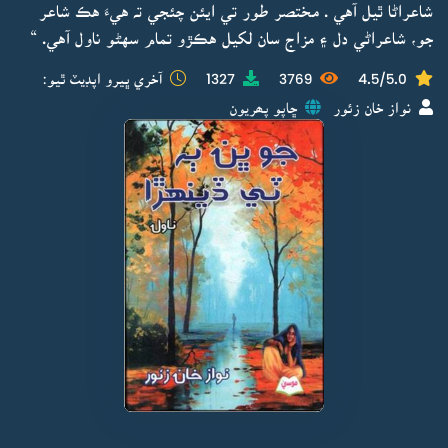
شاعراڻا ٿيل آهي . مختصر طور تي ايئن چئجي تہ هيءَ هڪ شاعر
جو، شاعراڻي دل ۽ مزاج سان لکيل هڪڙو تمام سهڻو ناول آهي. “
4.5/5.0
3769
1327
آخري ڀيرو اپڊيٽ ٿيو:
نواز خان زئور
ڇاپو پھريون