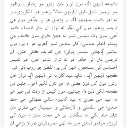
ڪجھه ڏينهن اڳ مون نواز خان زئور جو پائيلو ڪوئلهو
جو ترجمو ڪيل ناول “يارنهن منٽ“ پڙهيو هو. انگريزيءَ ۾
ته اهو ڪتاب منهنجو اڳ ۾ پڙهيل هو پر جڏهن مون هي
ترجمو پڙهيو مون کي لڳو ته نواز ان سان انصاف ڪيو
آهي. مون وٽ سندس نمبر نه هجڻ ڪري مون ڪتاب جي
پبلشر انعام عباسيءَ کان سندس نمبر گھريو هو ۽ پوءِ مون
ساڻس ڳالهائي سندس ٻوليءَ جي تعريف ڪئي هئي. ان
ترجمي مان ئي ظاهر هو ته نواز شاعر آهي، هو نفيس
احساسن کي سمجھي، انهن کي پوءِ لفظن جو روپ ڏئي ٿو.
ڪجهه ڏينهن اڳ ، شايد عيد کان ٻه ٽي ڏينهن اڳ نواز خان
زئور مون کي فون ڪئي ته هن ناول لکيو آهي. جنهن تي
ڪجھه لکي ڏيڻ لاءِ چيائين. مون کيس ان وقت ئي چيو هو
ته عيد جي ڪري ۽ عيد کانپوءِ سنڌي ڪهاڻي جي هڪ
صديءَ جي سلسلي ۾ لاڙڪاڻي ۾ سيمينار جي ڪري مان
شايد جلد لکي نه سگھان. پر هن حجت سان ۽ مون کي
ٿورڙو موقعو ڏيندي چيو ته انهن مصروفيتن دوران پڙهي ان