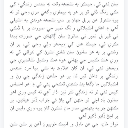
سان ٿئي ٿي. جيڪو به ڪجھه وقت ته سندس زندگيءَ کي
ڪي رنگ ڏئي ٿو پر هو به بيماري وگھي مري وڃي ٿو ته
پوءِ ڪنول هن ڀريل جهان ۾ سڀ ڪجھه هوندي به اڪيلي
آهي ۽ اهائي اڪيلائي رانگ نمبر جي صورت ۾ يا ڌُڪي
تي ڦيرايل نمبر تي سانوڻ سان ڳالهائن جي صورت پيدا
ڪري ٿي، جيڪا هنن کي ويجھو وٺي وڃي ٿي. پر ان
رشتي ۾ به هو سانوڻ سان شادي ڪرڻ کي لنوائي ٿي ته
وري هڪ ڪيس جي بهاني هوءَ هڪ وڪيل ڪانڊيري جي
ويجھو ٿئي ٿي، ان کان علاوه به ڪي ٻيا مرد سندس
زندگي ۾ داخل ٿين ٿا، پر هو جڏهن زندگي جي رڻ ۾
اڪيلائين جا ڊگھا پنڌ ڪندي ٿڪجي پئي ٿي ۽ اهو احساس
کيس ٿئي ٿو ته زندگي تتر تيز اڏار آهي ته کيس وري اهو
سانوڻ ياد اچي ٿو جنهن کي پاڻ ئي جواب ڏنو هيائين. پر
ڪنهن جو به پنهنجي مدار مان نڪرڻ کان پوءِ وري واپس ان
۾ اچڻ ڏاڍو ڏکيو آهي.
نواز خان، جي هن ناول ۾ انيڪ خوبيون آهن پر ڪن ڪن