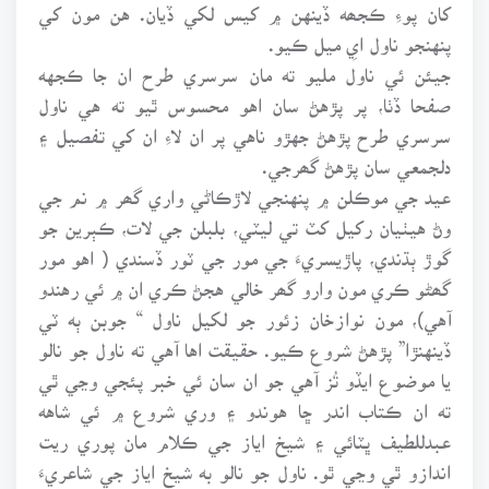
کان پوءِ ڪجھه ڏينهن ۾ کيس لکي ڏيان. هن مون کي
پنهنجو ناول ايِ ميل ڪيو.
جيئن ئي ناول مليو ته مان سرسري طرح ان جا ڪجهه
صفحا ڏٺا، پر پڙهڻ سان اهو محسوس ٿيو ته هي ناول
سرسري طرح پڙهڻ جهڙو ناهي پر ان لاءِ ان کي تفصيل ۽
دلجمعي سان پڙهڻ گھرجي.
عيد جي موڪلن ۾ پنهنجي لاڙڪاڻي واري گھر ۾ نم جي
وڻ هيٺيان رکيل کٽ تي ليٽي، بلبلن جي لات، ڪٻرين جو
گوڙ ٻڌندي، پاڙيسريءَ جي مور جي ٽور ڏسندي ( اهو مور
گھڻو ڪري مون وارو گھر خالي هجڻ ڪري ان ۾ ئي رهندو
آهي)، مون نوازخان زئور جو لکيل ناول “ جوبن ٻه ٽي
ڏينهنڙا” پڙهڻ شروع ڪيو. حقيقت اها آهي ته ناول جو نالو
يا موضوع ايڏو تُز آهي جو ان سان ئي خبر پئجي وڃي ٿي
ته ان ڪتاب اندر ڇا هوندو ۽ وري شروع ۾ ئي شاهه
عبدللطيف ڀٽائي ۽ شيخ اياز جي ڪلام مان پوري ريت
اندازو ٿي وڃي ٿو. ناول جو نالو به شيخ اياز جي شاعريءَ