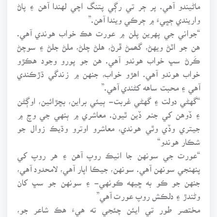
ماڻيندو آهي. پر ڄر تي رڳي پتنگ اچي لهندا آهن ۽ پاڻ
واريندي ڄڀيءَ ۾ ڄرڪي ويندا آهن.”
“جواني جي پهرين پلن ۾ عورت هڪ خواب هوندي آهي.
هن جو اٿڻ ويهڻ، گھمڻ ڦرڻ، هلڻ چلڻ، ملڻ جلڻ ۽ سوچڻ
ڪَرڻ سڀ خواب هوندو آهي. هن جو پورو وجود هڪڙو
خواب هوندو آهي. اهڙو خواب، جنهن ۾ زندگي ڌڙڪندي
آهي ۽ محبت ساهه کڻندي آهي.”
“گهڻي دولت ۽ گهڻي غربت- ٻيئي براين، بڇڙائين، اوڳڻن
۽ ڏوهن کي جنم ڏين ٿيون. معاشري ۾ ٻنهي جي وچ ۾
جيتري وڏي وٿي هوندي، معاشرو اوترو وڌيڪ زوال جو
شڪار هوندو“
“عورت جي سونهن جا انيڪ روپ آهن ۽ هر روپ کي
پنهنجي سونهن آهي. سونهن، جيڪا اپار آهي، لامحدود آهي،
جنهن جو ڪو به ڇيهه ڪونهي- ۽ سونهن جو سڀ کان
وڻندڙ ۽ دلڪش روپ عورت آهي”
مختصر طور تي ايئن چئجي ته هيءَ هڪ شاعر جو،