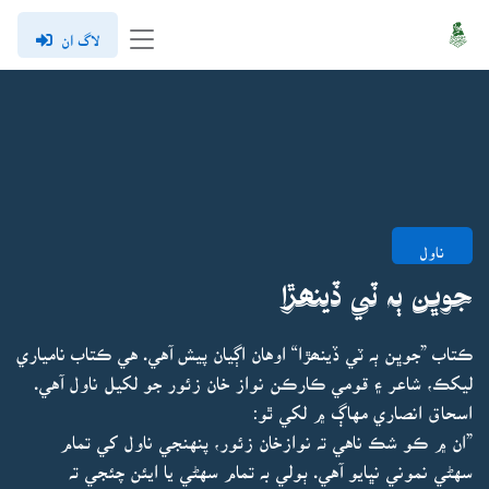
لاگ ان
ناول
جوڀن ٻہ ٽي ڏينھڙا
ڪتاب ”جوڀن ٻہ ٽي ڏينھڙا“ اوهان اڳيان پيش آهي. هي ڪتاب نامياري
ليکڪ، شاعر ۽ قومي ڪارڪن نواز خان زئور جو لکيل ناول آهي.
اسحاق انصاري مهاڳ ۾ لکي ٿو:
”ان ۾ ڪو شڪ ناهي تہ نوازخان زئور، پنهنجي ناول کي تمام
سهڻي نموني نڀايو آهي. ٻولي بہ تمام سهڻي يا ايئن چئجي تہ