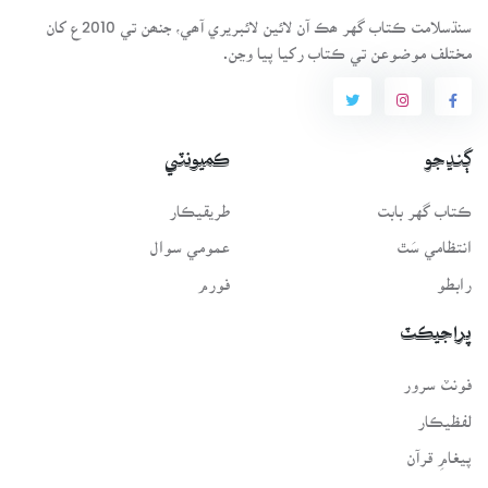
سنڌسلامت ڪتاب گهر ھڪ آن لائين لائبريري آھي، جنھن تي 2010ع کان
مختلف موضوعن تي ڪتاب رکيا پيا وڃن.
ڳنڍجو
ڪميونٽي
ڪتاب گهر بابت
طريقيڪار
انتظامي سَٿ
عمومي سوال
رابطو
فورم
پراجيڪٽ
فونٽ سرور
لفظيڪار
پيغامِ قرآن