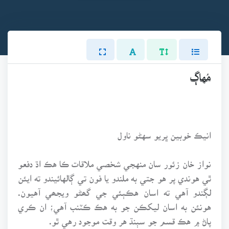
مُهاڳ
انيڪ خوبين ڀريو سهڻو ناول
نواز خان زئور سان منهجي شخصي ملاقات ڪا هڪ اڌ دفعو
ٿي هوندي پر هو جتي به ملندو يا فون تي ڳالهائيندو ته ايئن
لڳندو آهي ته اسان هڪٻئي جي گھڻو ويجھي آهيون.
هونئن به اسان ليکڪن جو به هڪ ڪٽنب آهي؛ ان ڪري
پاڻ ۾ هڪ قسم جو سٻنڌ هر وقت موجود رهي ٿو.