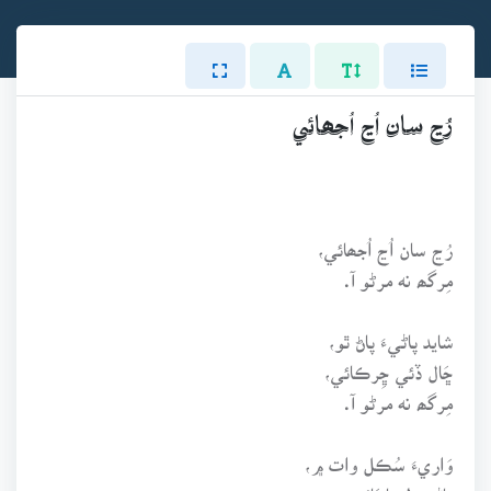
رُڃ سان اُڃ اُجھائي
رُڃ سان اُڃ اُجھائي،
مِرگھ نه مرڻو آ.
شايد پاڻيءَ پاڻ ٿو،
ڇَال ڏئي ڇِرڪائي،
مِرگھ نه مرڻو آ.
وَاريءَ سُڪل وات ۾،
پاڻيءَ ليئا پَائي،