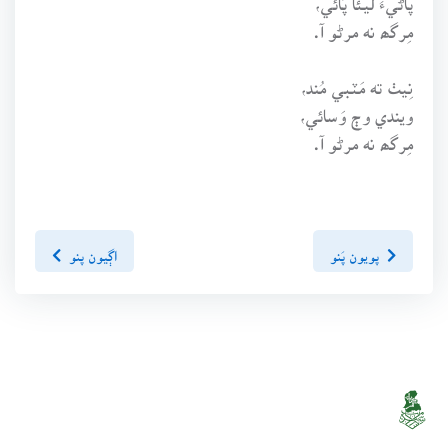
مِرگھ نه مرڻو آ.
نِيٺ ته مَٽبي مُند،
ويندي وڄ وَسائي،
مِرگھ نه مرڻو آ.
پويون پَنو
اڳيون پنو