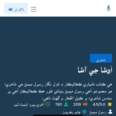
لاگ ان
شاعري
اُوشا جي آشا
ھي ڪتاب نامياري ڪھاڻيڪار ۽ ناول نگار رسول ميمڻ جي شاعريءَ
جو مجموعو آھي رسول ميمڻ بنيادي طور ھڪ ڪھاڻيڪار آھي پر
سندس شاعريءَ ۾ ڪيل اظھار بہ گهٽ ناھي.
4.5/5.0
2319
780
آخري ڀيرو اپڊيٽ ٿيو:
رسول ميمڻ
ڇاپو پھريون