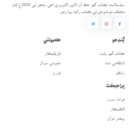
سنڌسلامت ڪتاب گهر ھڪ آن لائين لائبريري آھي، جنھن تي 2010ع کان
مختلف موضوعن تي ڪتاب رکيا پيا وڃن.
ڳنڍجو
ڪميونٽي
ڪتاب گهر بابت
طريقيڪار
انتظامي سَٿ
عمومي سوال
رابطو
فورم
پراجيڪٽ
فونٽ سرور
لفظيڪار
پيغامِ قرآن