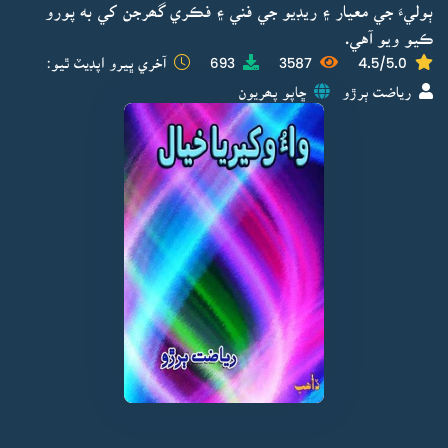
ٻوليءَ جي معيار ۽ ريڊيو جي فني ۽ فڪري گھرجن کي به پورو
ڪيو ويو آهي.
4.5/5.0
3587
693
آخري ڀيرو اپڊيٽ ٿيو:
رياضت ٻرڙو
ڇاپو پھريون