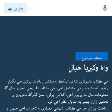
لاگ ان
مختلف موضوع
واءُ وکيريا خيال
هي ڪتاب ناليواري شاعر، ليکڪ ۽ پبلشر رياضت ٻرڙي جي لکيل
ريڊيو اسڪرپٽس تي مشتمل آهي. هي ڪتاب تفريحي تحرير سان گڏ
معلومات سان به ڀرپور آهي. گلابي ٻوليءَ سان گڏوگڏ تحريرن ۾
تحقيق وارو پهلُو به نمايان نظر اچي ٿو.
رياضت ٻرڙي جو هي ڪتاب انتهائي معياري ۽ لاجواب آهي جنهن ۾