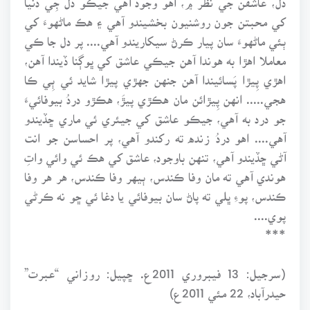
کي محبتن جون روشنيون بخشيندو آهي ۽ هڪ ماڻهوءَ کي
ٻئي ماڻهوءَ سان پيار ڪرڻ سيکاريندو آهي.... پر دل جا ڪي
معاملا اهڙا به هوندا آهن جيڪي عاشق کي ڀوڳنا ڏيندا آهن،
اهڙي پِيڙا پَسائيندا آهن جنهن جهڙي پيڙا شايد ئي ٻِي ڪا
هجي..... انهن پِيڙائن مان هڪڙي پيڙَ، هڪڙو دردُ بيوفائيءَ
جو درد به آهي، جيڪو عاشق کي جيئري ئي ماري ڇڏيندو
آهي.... اهو دردُ زنده ته رکندو آهي، پر احساسن جو انت
آڻي ڇڏيندو آهي، تنهن باوجود، عاشق کي هڪ ئي وائي واتِ
هوندي آهي ته مان وفا ڪندس، ٻيهر وفا ڪندس، هر هر وفا
ڪندس، پوءِ ڀلي ته پاڻ سان بيوفائي يا دغا ئي ڇو نه ڪرڻي
پوي....
***
(سرجيل: 13 فيبروري 2011ع. ڇپيل: روزاني “عبرت”
حيدرآباد، 22 مئي 2011ع)