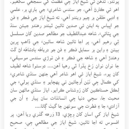
اهو ئي ڪارڻ آهي، جو سندس شاعريءَ جي باري ۾، علمي
۽ ادبي حَلقن ۾ چيو ويندو آهي، ته شيخ اياز جي فڪر ۽ فن
جو اڀياس به ايئن ئي صدين تائين ٿيندو رهندو جيئن سنڌ
جي ڀٽائيءَ، شاهه عبداللطيف جو مطالعو صدين کان مسلسل
ٿِي رهيو آهي، پر اڃا تائين شاهه سائينءَ جي ڏاهپ ڀرين
بيتن ۽ واين ۾ سمايل فڪر ۽ فن جو درياهُه بادشاهُه اڻ کُٽ
وهندڙ آهي ۽ شاهه جي فڪر ۽ فن توڙي سندس موسيقيءَ
جا نوان نوان رُخ پڌرا ٿي رهيا آهن.... دوستو! شاهه لطيف
کان پوءِ، شيخ اياز ئي اهو شاعر آهي جنهن سنڌي شاعريءَ
کي ڪمالَ جِي نَيُن اُوچائين تي پهچايو ۽ سنڌي ٻوليءَ جي
لِڪل حسناڪين کان رُوشناس ڪرايو. ايازَ سنڌي ماڻهن سان
محبت جا، سڄي دنيا جِي انسانذات سان پيار ۽ اُن جي
آزاديءَ جا ۽ فطرت جي سونهن جا گيتَ ڳاتا....
شيخ اياز کي اسان کان وِڇڙٖي، 13 وَرهه گذري ويا آهن، پر
افسوس ته اڃا تائين، شيخ اياز جي مطالعي جِي، صحيح
طرح پرک ۽ پروڙ جِي شروعات نه ٿي آهي.... ان مقصد کي