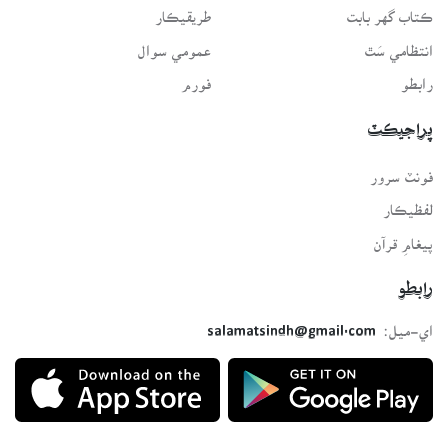
ڪتاب گهر بابت
طريقيڪار
انتظامي سَٿ
عمومي سوال
رابطو
فورم
پراجيڪٽ
فونٽ سرور
لفظيڪار
پيغامِ قرآن
رابطو
اي-ميل:
salamatsindh@gmail.com