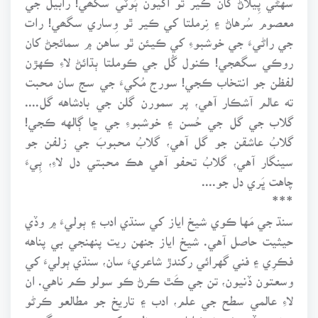
معصوم سُرهاڻ ۽ نِرملتا کي ڪير ٿو وِساري سگھي! رات
جي راڻيءَ جي خوشبوءِ کي ڪيئن ٿو ساهن ۾ سمائجڻ کان
روڪي سگھجي! ڪنول گُل جي ڪوملتا ٻڌائڻ لاءِ ڪهڙن
لفظن جو انتخاب ڪجي! سورج مُکيءَ جي سج سان محبت
ته عالم آشڪار آهي، پر سمورن گلن جي بادشاهه گل....
گلاب جي گل جي حُسن ۽ خوشبوءِ جي ڇا ڳالهه ڪجي!
گلابُ عاشقن جو گل آهي، گلابُ محبوبَ جي زلفن جو
سينگار آهي، گلابُ تحفو آهي هڪ محبتي دل لاءِ، ٻِيءَ
چاهت ڀَري دل جو....
***
سنڌ جي مَها ڪوي شيخ اياز کي سنڌي ادب ۽ ٻوليءَ ۾ وڏي
حيثيت حاصل آهي. شيخ اياز جنهن ريت پنهنجي بي پناهه
فڪرِي ۽ فني گهرائي رکندڙ شاعريءَ سان، سنڌي ٻوليءَ کي
وسعتون ڏنيون، تن جي ڪَٿ ڪرڻ ڪو سولو ڪم ناهي. ان
لاءِ عالمي سطح جي علم، ادب ۽ تاريخ جو مطالعو ڪرڻو
پوندو، تڏهن ئي شيخ اياز جِي عظمت کي سمجھي سگھبو.