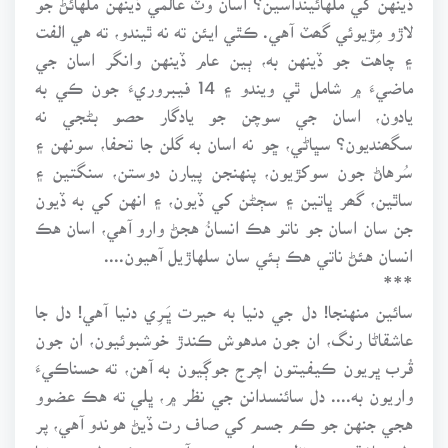
لاڙو مِڙيوئي گھٽ آهي. ڪٿي ايئن ته نه ٿيندو، ته هي الفت
۽ چاهت جو ڏينهن به، ٻين عام ڏينهن وانگر اسان جي
ماضيءَ ۾ شامل ٿي ويندو ۽ 14 فيبروريءَ جون ڪي به
يادون، اسان جي سوچن جو يادگار حصو بڻجي نه
سگھنديون؟ سڀاڻي، ڇو نه اسان به گلن جا تحفا، سونهن ۽
سُرهاڻ جون سوکڙيون، پنهنجن پيارن دوستن، سنگتين ۽
ساٿين، گھر ڀاتين ۽ سڄڻن کي ڏيون، ۽ انهن کي به ڏيون
جن سان اسان جو ناتو هڪ انسانُ هجڻ وارو آهي، اسان هڪ
انسان هئڻ ناتي هڪ ٻئي سان سلهاڙيل آهيون....
***
سائين منهنجا! دل جي دنيا به حيرت ڀَـرِي دنيا آهي! دل جا
عاشقاڻا رنگ، ان جون مدهوش ڪندڙ خوشبوئيون، ان جون
قُرب ڀريون ڪيفيتون اچرج جوڳيون به آهن، ته حسناڪيءَ
واريون به.... دل سائنسدانن جي نظر ۾، ڀلي ته هڪ عضوو
هجي جنهن جو ڪم جسم کي صاف رت ڏيڻ هوندو آهي، پر
دل، عاشقن جي نظر ۾، اهو وجود آهي جيڪو دل جِي دنيا