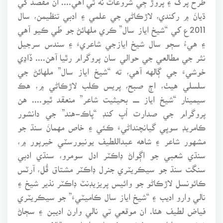
ڌيانَ ۾ رکندي، لاڙڪاڻي جي علمي ۽ ادبي تنظيمن، سال
2011ع کي “شيخ اياز سال” ڪري ملهائڻ جو طَي ڪيو آهي
۽ هيءُ سڄو سال شيخ ايازجي شاعريءَ ۽ سندس سرجيل
نثر جي مطالعي جي حوالي سان پروگرام رٿيا آهن.... ڏاڍي
خوشيءَ جي ڳالهه آهي، ته “شيخ اياز سال” ملهائڻ جي
سلسلي هيٺ، اڄ صبح، پريس ڪلب لاڙڪاڻي ۾، هڪ
سيمينار “شيخ اياز ــــــ بحيثيت شاعر” منعقد ٿيو.... هن
پروگرام جي صدارت اُپ کنڊ “پاڪ-هند” جي دانشور
ڪامريڊ سوڀي گيانچنداڻيءَ ڪئي ۽ خاص مهمانَ سنڌ جو
مشهور شاعر ۽ شاهه عبداللطيف يونيورسٽي خيرپور ۾،
سنڌي شعبي جو اڳواڻ ڊاڪٽر ادل سومرو، سنڌي ادبي
سنگت سنڌ جو سيڪريٽري جنرل ڊاڪٽر مشتاق ڦُل، آرٽس
ڪائونسل لاڙڪاڻو جو وائيس پريزيڊنٽ ڊاڪٽر نذير شيخ ۽
نالي وارو اديب ۽ “شيخ اياز سال ڪاميٽيءَ” جو سيڪريٽري
فياض لطيف هئا. ان موقعي تي نالي وارن اديبن ۽ سڄاڻ
شخصيتن اياز جي فڪر ۽ فن بابت اڀياسي مقالا ۽ مضمون