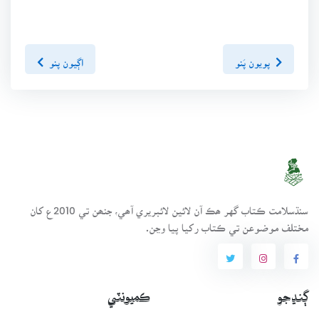
پويون پَنو
اڳيون پنو
سنڌسلامت ڪتاب گهر ھڪ آن لائين لائبريري آھي، جنھن تي 2010ع کان
مختلف موضوعن تي ڪتاب رکيا پيا وڃن.
ڳنڍجو
ڪميونٽي