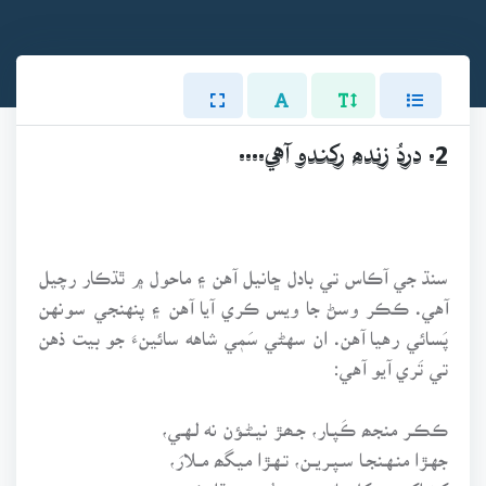
2. دردُ زنده رکندو آهي....
سنڌ جي آڪاس تي بادل ڇانيل آهن ۽ ماحول ۾ ٿڌڪار رچيل
آهي. ڪڪر وسڻ جا ويس ڪري آيا آهن ۽ پنهنجي سونهن
پَسائي رهيا آهن. ان سهڻي سَمٖي شاهه سائينءَ جو بيت ذهن
تي تَري آيو آهي:
ڪڪـر منجھ ڪَپـار، جـھـڙ نيـڻـؤن نه لـهـي،
جهـڙا منـهـنجـا سـپـريــن، تـهـڙا ميگھ مــلارَ،
کڻ اکيون، کِل يارَ، وڃن سُور سنڌا ڪيون.