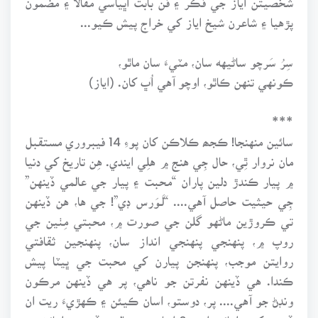
پڙهيا ۽ شاعرن شيخ اياز کي خراج پيش ڪيو...
سِرُ سَرچو ساڻيهه سان، مٽيءَ سان ماٿو،
ڪونهي تنهن ڪاٿو، اوچو آهي اُڀ کان. (اياز)
***
سائين منهنجا! ڪجھ ڪلاڪن کان پوءِ 14 فيبروري مستقبل
مان نروار ٿِي، حال جِي هنج ۾ هلِي ايندي. هِن تاريخ کي دنيا
۾ پيار ڪندڙ دلين پاران “محبت ۽ پيار جي عالمي ڏينهن”
جِي حيثيت حاصل آهي.... “لَـوَرس ڊي”! جي ها، هن ڏينهن
تي ڪروڙين ماڻهو گلن جي صورت ۾، محبتي مِٺين جي
روپ ۾، پنهنجي پنهنجي انداز سان، پنهنجين ثقافتي
روايتن موجب، پنهنجن پيارن کي محبت جي ڀيٽا پيش
ڪندا. هي ڏينهن نفرتن جو ناهي، پر هي ڏينهن مرڪون
ونڊڻ جو آهي.... پر، دوستو، اسان ڪيئن ۽ ڪهڙيءَ ريت ان
ڏينهن کي ملهائينداسين؟ اسان وٽ عالمي ڏينهن ملهائڻ جو