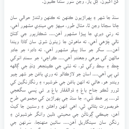
سنڌ جا شهر ۽ ٻهراڙيون ڪنهن نه ڪنهن وڻندڙ حوالي سان
ڄاتا سڃاتا وڃن ٿا. مثال طور، ميهڙ جي ميندِي مشهور آهي،
ته رتي ديري جا پيڙا مشهور آهن.... شڪارپور جي کٽاڻ
نالي چَڙهي آهي، ته ماهوٽن جا زيتونَ شوق سان کاڌا ويندا
آهن.... سکر جو ساڌ ٻيلو مشهور آهي، ته دادوءَ جو جادو
ماڻهن کي موهي وجھندو آهي.... ڪراچيءَ جو سمنڊ انوکي
ڇِڪَ ۽ سِڪَ رکي ٿو، ته ٺـٽي جي ڪينجھر ڍنڍَ جي ڳالهه
ئي ٻِي آهي.... اسان جو لاڙڪاڻو ته وري باغن جو شهر چيو
ويندو هو. هاڻي ته انهن باغن جي خوشبوءِ ۽ رنگارنگين کي
ٿورو ٿَڪو جناح باغ ۽ ذوالفقار باغ ۾ ئي پَسي سگھجي
ٿو.... پر هڪ شَيءِ، جا سنڌ جي ٻهراڙين کي مجموعي طرح
خوبصورت بڻائي ٿي، اهي انهن واهڻن ۽ وستين جا کيتَ
آهن، جيڪي ڳوٺاڻَن جي محبتي دلين وانگر خوشبوئن ۽
رنگن سان سينگاريل آهن.... سائين منهنجا، سَرنهن جي
سهڻي پِيلاڻ کان ڪير ٿو اکيون ٻُوٽي سگھي! رابيلَ جي