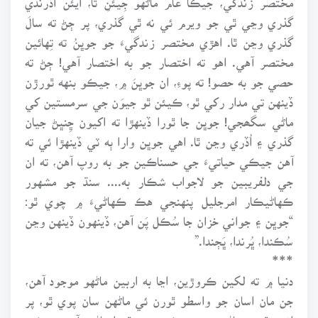
گذري وڃي ٿي جو ويرم ئي نه ٿي گذري، پر ڄڻ ته سالَ
گذري وڃن ٿا. اهڙي مختصر زندگيءَ جو جوڀنُ ته تِهائين
مختصر آهي. اهو ته اختصار جو به اختصار آهي! ڄڻ ته
حصي جو به حصو! ته پوءِ، ان جوڀنَ ۾، جيڪو بنهه ٿورڙن
ڏينهن تي مدار رکي ٿو، ڪيئن ٿو جيوَن جي سرمستين کي
ماڻي سگھجي! جوڀن جا ٿورا ڏينهڙا ته اکيون ڇِنڀڻ جيان
گذري ۽ اُڏري وڃن ٿا. اهي جوڀن وارا ٻه ٽي ڏينهڙا ئي ته
آهن جيڪي حياتيءَ جي حسناڪين جو به روپ آهن، ته ان
جي دلفريبين جو لاجواب شڪار به.... سنڌ جو مشهور
ڪهاڻيڪار امرجليل پنهنجي هڪ ڪهاڻيءَ ۾ چوي ٿو:
“جوڀن ۽ جواني خزان جا سُڪل پَن آهن، ڏينهون ڏينهن وڃن
سُڪندا، ڀُرندا، ڀَڄندا.”
***
دنيا ۾ ته لکين ڪروڙين، اڃا به اربين ماڻهو موجود آهن،
جن مان اسان جو واسطو ٿورن ئي ماڻهن سان پوي ٿو، پر
انهن ٿورن ماڻهن ۾ به، ڪي بنهه ٿورا ماڻهو آهن جيڪي