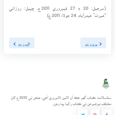
(سرجيل: 20 ۽ 27 فيبروري 2011ع. ڇپيل: روزاني
“عبرت” حيدرآباد، 24 جولاءِ 2011ع)
پويون پَنو
اڳيون پنو
سنڌسلامت ڪتاب گهر ھڪ آن لائين لائبريري آھي، جنھن تي 2010ع کان
مختلف موضوعن تي ڪتاب رکيا پيا وڃن.