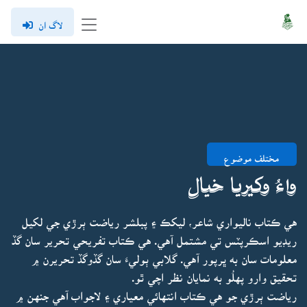
لاگ ان
مختلف موضوع
واءُ وکيريا خيال
هي ڪتاب ناليواري شاعر، ليکڪ ۽ پبلشر رياضت ٻرڙي جي لکيل
ريڊيو اسڪرپٽس تي مشتمل آهي. هي ڪتاب تفريحي تحرير سان گڏ
معلومات سان به ڀرپور آهي. گلابي ٻوليءَ سان گڏوگڏ تحريرن ۾
تحقيق وارو پهلُو به نمايان نظر اچي ٿو.
رياضت ٻرڙي جو هي ڪتاب انتهائي معياري ۽ لاجواب آهي جنهن ۾