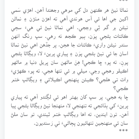
نماڻا نيڻ هر ڪنهن دل کي موهي وجھندا آهن. اهڙي سَمي
اکين جي اها ئي آس هوندي آهي ته اهڙن مٺڙن ۽ نماڻن
نيڻن ۾ گم ٿِي وڃجي. اهي نماڻا نيڻ ئي هيءَ سڄي
ڪائنات بڻجي پوَن، ٻيو ڪجھ نه رهي. سڀ رنگ انهن
سندر نيڻن واريءَ ڪائنات جا هجن، پر جڏهن اهي نيڻ نماڻا
اسان جا ئي نيڻ بڻجي پوَن ۽ پياري پرينءَ لاءِ ويڳاڻا بڻجي
پونِ، ته پوءِ ڇا ڪجي! هِنَ ماڻهن سان ڀريل دنيا ۾ ماڻهو
اڪيلو رهجي وڃي، ميلي ۾ ئي تنها هجي، ته پوءِ ڪهڙيءَ
واٽ تي هلجي؟ ڪيئن پنهنجي اڪيلائي ۽ ويڳاڻپ ختم
ڪجي؟
ڇا به هجي، پر سڀ کان بهتر اهو ئي لڳندو آهي ته پياري
پرينءَ کي ٻڌائجي ته تنهنجي لاءِ منهنجا نيڻ ويڳاڻا بڻجي پيا
آهن. تون ايندين، ته اها ويڳاڻپ ختم ٿيندي، تو سان ملڻ
سان ئي منهنجين تنهائيون پڄاڻيءَ تي رَسنديون.
***