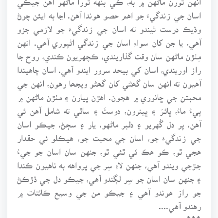
اسان جي زندگيءَ جو اهم حصو هوندا آهن. اڃا به ايئن چوڻ
وڌيڪ درست ٿيندو ته اسان جي زندگيءَ جو لازمي جزو
آهي، يا جن کان سواءِ اسان جي زندگي اڻپوري آهي. انهن
مِٺڙن ماڻهن سان وقت گذاريندي، ڪچهريون ڪندي، روح جا
راز اوريندي، اسان کي بيحد سرور ايندو آهي. اسان چاهيندا
آهيون ته انهن سان گھڻي کان گھڻو ويجھا رهون، انهن جي
محبتن جي ڇانوري ۾ هجون. اهڙن پيارن ۽ مٺڙن ماڻهن ۾
پيءُ ماءُ، ڀائـرَ ۽ ڀينرون، دوستَ ۽ ساٿي ته شامل آهن ئي
آهن، پر دل گُهريو ۽ دلبر ماڻهو، يار ۽ سڄڻ، جيڪو اسان
جي زندگيءَ جو، اسان جي محبت جو، هيڪلو ئي حقدار
هجي ٿو، ڪو هڪ ئي ٿئي ٿو، جنهن سان اسان جو جيءُ
جـڙجي ويندو آهي، جنهن لاءِ سِر جي پرواهه به ناهيون ڪندا
۽ جنهن سان اسان جو سِر لڳندو آهي، جيڪو دل جي ڌڙڪڻ
جو راز هوندو آهي ۽ جيڪو من جي وسيع ڪائنات ۾
رهندو آهي....
***