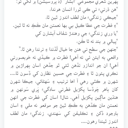
“هن ڌرتيءَ تي ڪي ٿورا انسان هوندا،
“جيڪي زندگيءَ مان لطف اندوز ٿين ٿا،
“۽ فطرت جي عطا ڪيل بي بها نعمتن مان ڪَڪِ نه ٿا ٿين.
“يا وري زندگيءَ جي وهندڙ شفاف آبشارن کي
“پيالي ۾ بند نه ٿا ڪَن،
“جنهن جي سطح تي هنن جا خيال لُڏندا ۽ ترندا رهن ٿا.”
واقعي به ايئن ئي ته آهي! فطرت ۾ ڪيڏي نه خوبصورتي
آهي! ان جو اندازو تڏهن ٿئي ٿو جڏهن اسان ٻهراڙين ۾
نڪري پئون ٿا ۽ فطرت جي حسين نظارن کي ڏسون ٿا....
شهرن ۾ ڪٿي رهي آ اها ترتيب ۽ سُهڻائي، جيڪا شهرن
کان ٻاهر چَوڏسا پکڙيل فطرتي سادگيءَ ڀَري سُونهن ۾
هنڌين ماڳين پکڙيل آهي. شال! اسان کي فطرت جي انهن
نعمتن مان ڪڏهن به ڪَڪِ ٿيڻ جو موقعو نه ملي ۽ اسان
باوجود ڏکن ۽ تڪليفن کي سَهندي، زندگيءَ مان لطف
اندوز ٿيندا رهون....
***