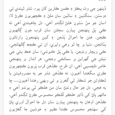
ڏينهن جي وٺ پڪڙ ۽ ڪمن ڪارين کان پوءِ، شام ٿيندي ئي
دوستن، سنگتين ۽ ساٿين سان ملڻ ۽ ڪچهريون ڪرڻ لاءِ
اسان جو منُ سَٽون هڻڻ لڳندو آهي. دل چاهيندي آهي ته
ڪي پَل پنهنجن پيارن سڄڻن سان قرب جون ڳالهيون
ڪجن. هنن جا احوالَ ٻُڌجن ۽ کين پنهنجون وارتائون
ٻڌائجن. دنيا ۾ ڇا ٿو وهي واپري، ان تي ڪجھ ڳالهائجي،
ڪي ويچار ونڊجن، يا ڪي پَل خاموشيءَ سان هڪ ٻئي جي
نيڻن جي گهراين ۾ سمائجي وڃجي. هر انداز ۾ پنهنجي
خاص دلچسپي آهي. ان طرح، ڪڏهن قرب ڀَريون ڪچهريون
ڪري سگھندا آهيون، ته ڪڏهن شام جو به مصروفيتن يا
ٿڪاوٽن جو شڪار ٿي گھرن ۾ ئي ويهي رهندا آهيون.... ڇا
به هجي، دل جو حال ونڊڻ سان من هلڪو ٿي پوندو آهي ۽
ماڻهو پاڻ کي ڏاڍو هلڪو ڦُلڪو محسوس ڪرڻ لڳندو آهي.
ڪڏهن اوهان به پنهنجن پيارن سان دل جا احوالَ اوري پاڻ
کي سهنجو محسوس ڪندا ڪيو ۽ خوشين جا گھڙيون
وڌائيندا ڪيو....