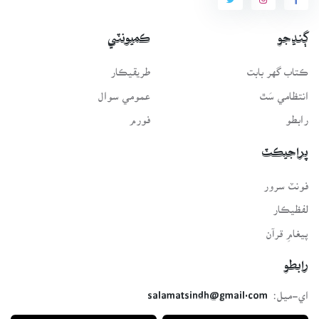
ڳنڍجو
ڪميونٽي
ڪتاب گهر بابت
طريقيڪار
انتظامي سَٿ
عمومي سوال
رابطو
فورم
پراجيڪٽ
فونٽ سرور
لفظيڪار
پيغامِ قرآن
رابطو
اي-ميل:
salamatsindh@gmail.com