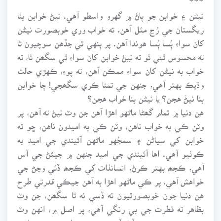
نيڻن ۽ خوابن جو پاڻ ۾ گهرو واسطو آهي. نيڻ خوابن بنا
ريگستان جي رُڃ مثل آهن، ته خواب وري خوبصورت نيڻن
کان سواءِ ٻُسا ٻُسا هوندا آهن. پر ٻنهي تي جڏهن سوچيون ٿا
ته محسوس ٿئي ٿو ته نيڻ خوابن کان سواءِ ٿي سگھن ٿا، ته
خواب به نيڻن کان سواءِ ممڪن آهن، ته پوءِ، ڪهڙي حالت
وڌيڪ بهتر آهي، جنهن جي تمنا ڪري سگھجي! ڇا خوابن
بنا نيڻَ هجن؟ يا نيڻن بنا خواب هجن؟
هن دنيا ۾ تمام گھڻا ماڻهو اهڙا آهن جن وٽ نيڻ ته آهن، پر
وٽن ڪي به خواب ناهن، وٽن ڪي به اميدون ناهن، ڇو ته
خوابن کي سياڻن ۽ سمجُهو ماڻهن آئيندي جي اميد به
ڪوٺيو آهي. اها آئيندي جي اميد جنهن ۾ جيئڻ جي آس
آهي، ڪجھ بهتر ڪرڻ، انسانذات کي ڪجھ ڏئي وڃڻ جي
خواهش آهي، پر ڪي ماڻهو اهڙا به آهن جيڪي قدرتي طرح
هن دنيا جون خوبصورتيون ته ڏسي نه ٿا سگھن، جن وٽ
بظاهر ته فطرت جي بي رنگي آهي، پر اصل ۾، انهن وٽ
سپنن جو سندر ديس آباد آهي، جنهن ۾ اهي پنهنجي اندر