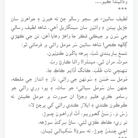
***
لطيف سائينءَ جو سڄو رسالو ڄڻ ته هيرن ۽ جواهرن سان
جُڙيل بيتن ۽ وائيُن سان سينگاريل آهي. شاهه لطيف رسالي
جي سُرن ۾ جيڪي فڪر جا واهڙ وهايا آهن، تن جي ڪهڙي
ڳالهه ڪجي! شاهه سائين سُر مومل راڻي ۾ فرمائي ٿو:
شمـعَ ٻــارِيـنـدي شَبَّ، پِـرهه باکُـون ڪَـڍيُـون،
مـوٽُ، مران ٿـي، مينـڌرا! راڻـا ڪـارڻِ ربَّ،
تنهنجِي تاتِ طَلَبَ، ڪانگَ اُڏايم ڪاڪِ جا.
مُومل ـــــــ حُسُنَ ۽ سُونهن جي راڻِي، ناز ۽ انداز جي مَلڪه،
جنهن سان سُومل سياڻيءَ جو ساٿ، ۽ پوءِ وري راڻي جو
رسامو ڪري هليو وڃڻ! ان صورت ۾ موملِ ڪيئن نه
ڪُوڪُون ڪندي ۽ ايلاز ڪندي راڻي کي پرچڻ لاءِ:
رُسُ مَ، رُسَــڻُ گھــورِيــو، اُٺُ اوراهــون ڇــــوڙِ،
تو ريءَ ڪاڪِ ڪَڙي ٿَئِي، ساڻُ سِرکَنڊُ سوڙهه،
اچِــي چَـنــدَنُ چــوڙِ، ته سـوڍا! سُـکِـيـاڻِـي ٿِـيـــان.
***