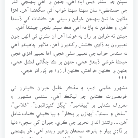
جي حسناڪيءَ سان سهڻا سهڻا خواب اُڻي سگھندا آهن. اهڙا
ماڻهن جا نيڻ پنهنجن خوابن وسيلي هن ڪائنات کي ڏسندا
آهن، ۽ ڪڏهن ته پاڻ به اهي هڪ سپنو بڻجي جيئندا آهن.
جيئن ته خوابن ۾ راز به هوندا آهن ان ڪري ئي انهن جون
تعبيرون به ڏاڍي ڪشش رکنديون آهن. ماڻهو چاهيندو آهي
ته سندس خواب جي تعبير سٺي هجي، اها تعبير اهڙي هجي
جيڪا خوشي ڏيندڙ هجي، جنهن ۾ ڪا چڱائي لڪل هجي،
جنهن ۾ ڪنهن خواهش، ڪنهن آرزوءَ جو پُورائو هجي.
***
مشهور عالمي اديب ۽ مفڪر خليل جبران ڪيترن ئي
خوبصورت ڪتابن جو ليکڪ آهي. سندس مشهور ۽
معروف ڪتابن ۾ “پيغامبر”، “ڀڳل کنڀڙاٽيون”، “غلامي”،
“ساحل ۽ سمنڊ”، “پهاڙن ۾ پڪار” ۽ ٻيا ڪيئي ڪتاب شامل
آهن.... وڻندڙ اندازِ تحرير جي ڪري، جبران کي سڄيءَ دنيا
۾ ڏاڍي پيار ۽ پاٻوهه منجھان پڙهيو ويندو آهي. هُو پنهنجي
پهرين شعري مجموعي “آبشار” (دَ پروسيشن) ۾ لکي ٿو: