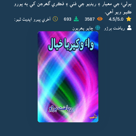
ٻوليءَ جي معيار ۽ ريڊيو جي فني ۽ فڪري گھرجن کي به پورو
ڪيو ويو آهي.
4.5/5.0
3587
693
آخري ڀيرو اپڊيٽ ٿيو:
رياضت ٻرڙو
ڇاپو پھريون