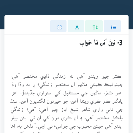
3. نيڻَ اُڻن ٿا خواب
اڪثر چيو ويندو آهي ته زندگي ڏاڍي مختصر آهي،
جيتوڻيڪ ڪيئي ماڻهو ان مختصر زندگيءَ ۾ به وڏا وڏا
اهم ڪمَ، ماڻهن جي مستقبل کي سنواري ڇڏيندڙَ، اهڙا
يادگار ڪم ڪري ويندا آهن، جو حيرتون لڳنديون آهن. سنڌ
جي نالي واري شاعر شيخ اياز چيو آهي: “هيءَ زندگي
بلڪل مختصر آهي، ۽ ان ڪري مون کي ان تي ايئن پيار
ايندو آهي جيئن محبوب جي جوانيءَ تي اچي.” تڏهن به، اها
مختصر زندگي، جيڪا عام ماڻهو جِيئنِ ٿا، ايئن اُڏرندي