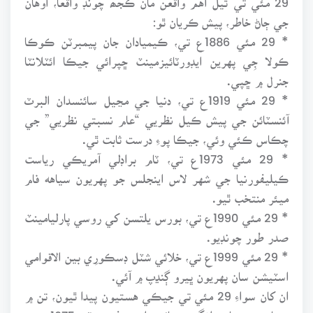
جي ڄاڻ خاطر، پيش ڪريان ٿو:
* 29 مئي 1886ع تي، ڪيميادان جان پيمبرٽن ڪوڪا
ڪولا جِي پهرين ايڊورٽائيزمينٽ ڇپرائي جيڪا ائٽلانٽا
جنرل ۾ ڇپي.
* 29 مئي 1919ع تي، دنيا جي مڃيل سائنسدان البرٽ
آئنسٽائن جي پيش ڪيل نظريي “عام نسبتي نظريي” جي
چڪاس ڪئي وئي، جيڪا پوءِ درست ثابت ٿي.
* 29 مئي 1973ع تي، ٽام براڊلي آمريڪي رياست
ڪيليفورنيا جي شهر لاس اينجلس جو پهريون سياهه فام
ميئر منتخب ٿيو.
* 29 مئي 1990ع تي، بورس يلتسن کي روسي پارليامينٽ
صدر طور چونڊيو.
* 29 مئي 1999ع تي، خلائي شٽل ڊسڪورِي بين الاقوامي
اسٽيشن سان پهريون ڀيرو ڳنڍپ ۾ آئي.
ان کان سواءِ 29 مئي تي جيڪي هستيون پيدا ٿيون، تن ۾
حسابن جو ماهر انگريز سائنسدان همفري ڊٽن 1675ع ۾،