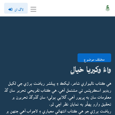
لاگ ان
مختلف موضوع
واءُ وکيريا خيال
هي ڪتاب ناليواري شاعر، ليکڪ ۽ پبلشر رياضت ٻرڙي جي لکيل
ريڊيو اسڪرپٽس تي مشتمل آهي. هي ڪتاب تفريحي تحرير سان گڏ
معلومات سان به ڀرپور آهي. گلابي ٻوليءَ سان گڏوگڏ تحريرن ۾
تحقيق وارو پهلُو به نمايان نظر اچي ٿو.
رياضت ٻرڙي جو هي ڪتاب انتهائي معياري ۽ لاجواب آهي جنهن ۾