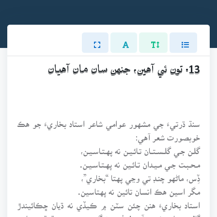
13. تون ئي آهين، جنهن سان مان آهيان
سنڌ ڌرتيءَ جي مشهور عوامي شاعر استاد بخاريءَ جو هڪ
خوبصورت شعر آهي:
گلـن جـي گلــسـتــان تـائـيـن نه پهـتـاسـيـن،
مـحـبـت جـي مـيـدان تـائـين نه پهـتـاسـيـن.
ڏِس، ماڻهو چنـڊ تي وڃي پهتا “بخاري”،
مگر اسين هڪ انسان تائين نه پهتاسين.
استاد بخاريءَ هنن چئن سٽن ۾ ڪيڏي نه ڌيان ڇڪائيندڙ
ڳالهه بيان ڪئي آهي! هُو زندگيءَ جي ٻن حقيقتن بابت