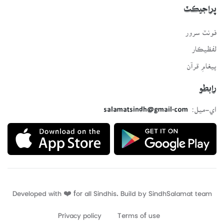
پراجيڪٽ
فونٽ سرور
لفظيڪار
پيغامِ قرآن
رابطو
اي-ميل:
salamatsindh@gmail.com
Developed with ❤️ for all Sindhis. Build by
SindhSalamat
team
Privacy policy
Terms of use