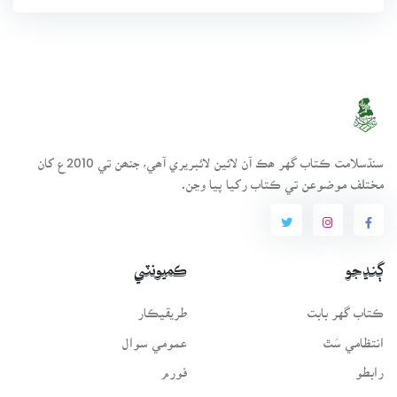
سنڌسلامت ڪتاب گهر ھڪ آن لائين لائبريري آھي، جنھن تي 2010ع کان
مختلف موضوعن تي ڪتاب رکيا پيا وڃن.
ڳنڍجو
ڪميونٽي
ڪتاب گهر بابت
طريقيڪار
انتظامي سَٿ
عمومي سوال
رابطو
فورم