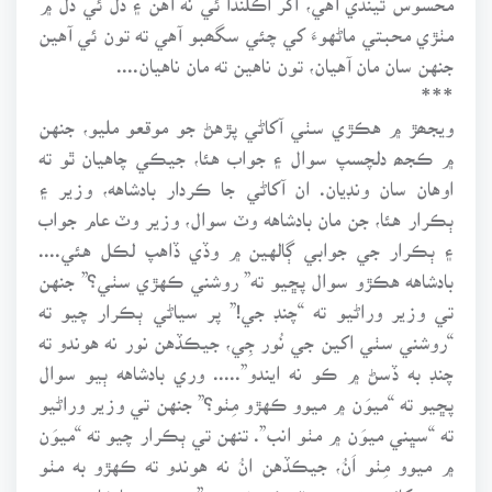
مٺڙي محبتي ماڻهوءَ کي چئي سگھبو آهي ته تون ئي آهين
جنهن سان مان آهيان، تون ناهين ته مان ناهيان....
***
ويجھڙ ۾ هڪڙي سٺي آکاڻي پڙهڻ جو موقعو مليو، جنهن
۾ ڪجھ دلچسپ سوال ۽ جواب هئا، جيڪي چاهيان ٿو ته
اوهان سان ونڊيان. ان آکاڻي جا ڪردار بادشاهه، وزير ۽
ٻڪرار هئا، جن مان بادشاهه وٽ سوال، وزير وٽ عام جواب
۽ ٻڪرار جي جوابي ڳالهين ۾ وڏي ڏاهپ لڪل هئي....
بادشاهه هڪڙو سوال پڇيو ته” روشني ڪهڙي سٺي؟” جنهن
تي وزير وراڻيو ته “چنڊ جي!” پر سياڻي ٻڪرار چيو ته
“روشني سٺي اکين جي نُور جِي، جيڪڏهن نور نه هوندو ته
چنڊ به ڏسڻ ۾ ڪو نه ايندو”..... وري بادشاهه ٻيو سوال
پڇيو ته “ميوَن ۾ ميوو ڪهڙو مِٺو؟” جنهن تي وزير وراڻيو
ته “سڀني ميوَن ۾ مٺو انب”. تنهن تي ٻڪرار چيو ته “ميوَن
۾ ميوو مِٺو اَنُ، جيڪڏهن انُ نه هوندو ته ڪهڙو به مٺو
ميوو کائبو، ته به پيٽ ڪو نه ڀربو”.... وري بادشاهه پڇيو