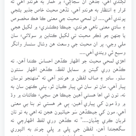
قرار ۽ انتظار به هوندو آهي، تڏهن محبت خاص جذبو بڻجي
پوندي آهي.... ان لمحي محبت جي معنى ڪا هڪ مخصوص
۽ سادي معنى ناهي هوندي، جيڪا ڊڪشنريءَ ۾ لکيل هجي
يا جنهن جو ذڪر محبت تي لکيل ڪتابن ۾ سولائيءَ سان
ملي وڃي، پر ان محبت جي وسعت هن وشال سنسار وانگر
وسيع ٿي ويندي آهي....
اهڙي لمحي محبت جو اظهار ڪڏهن احساسَ ڪندا آهن، ته
ڪڏهن وري گيتن ۾ سمايل لفظَ، ڪڏهن اظهار سنئون
سڌو، سادو ۽ صاف لفظن ۾ هوندو آهي ته “منهنجو توسان
پيار آهي، مان تو سان ئي پيار ڪيان ٿو، ٻئي ڪنهن سان به
نه، تون ئي اها هستي آهين جيڪا هن سڄيءَ ڪائنات ۾ وڌ
۾ وڌ مون کي پياري آهين، ٻِي هر هستي تو بنا بي معنى
آهي، مون کي جيڪڏهن سَو حياتيون هجن ته اهي به تو تان
قربان ڪري ڇڏيان....” ته ڪڏهن وري لفظ اظهارجِي نه
سگھجندا آهن، لفظن جي ڀلي ۾ ڀلي چونڊ به اڻپوري
محسوس ٿيندي آهي، اکر اُڪلندا ئي نه آهن ۽ دل ئي دل ۾