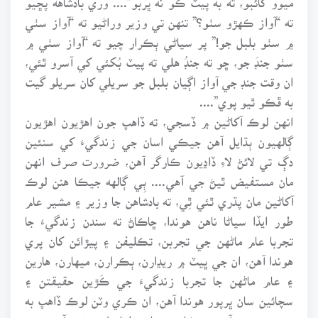
ته “آواز ڪهڙو سٺو؟” تنهن تي وزير وراڻيو ته “آواز سٺي
۾ سٺو بلبل جو!” پر سياڻي ٻڪرار چيو ته “آواز سٺي ۾
سٺو جنڊَ جو، ڇو ته جنڊُ هلي ته پيٽ بُکئي کي آسرو ٿئي،
ان وقت جنڊ جي آواز اڳيان بلبل جو سريلي کان سريلو گيت
به ڦڪو ٿيو پوي”....
انهن لوڪ آکاڻين ۾ ڏسجي، ته ڏاهپ جون اهڙيون اهڙيون
ڳالهيون ٻڌايل آهن جيڪي اسان جي زندگيءَ کي سنئين
دڳ تي لائڻ لاءِ ڏاڍيون ڪارگر آهن، ضرورت صرف انهن
مان مستفيض ٿيڻ جي آهي.... ٻِي ڳالهه جيڪا هنن لوڪ
آکاڻين مان پڌري ٿئي ٿِي، ته بادشاهن جا وزير ۽ مشير عام
طور ايڏا سياڻا ناهن هوندا، ڇاڪاڻ ته سندن زندگيءَ جا
تجربا عام ماڻهن جي تجربن، تڪليفن ۽ پيڙائن کان پري
هوندا آهن، ان جي ڀيٽ ۾ ريڍارن، ٻڪرارن، ميهارن، هارين
۽ عام ماڻهن جا تجربا زندگيءَ جي ڪَڙين حقيقتن ۽
سچائين سان ڀرپور هوندا آهن، ان ڪري وٽن لوڪ ڏاهپ به
ڀرپور هوندي آهي جيڪا سچ سان سلهاڙيل هوندي آهي....