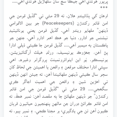
***
اوهان کي ٻڌائيندو هلان، ته 29 مئي تي “گڏيل قومن جي
امن قائم رکندڙن (Peacekeepers) جو بين الاقوامي
ڏينهن” ملهايو ويندو آهي. گڏيل قومن يعني يونائيٽيڊ
نيشنس جو ادارو، دنيا جو هڪ اهم ادارو آهي، جنهن جو
پاڪستان به ميمبر آهي.... گڏيل قومن جا ڪيئي ذيلي ادارا
پڻ آهن، جھڙوڪ يونيسيف، ورلڊ هيلٿ آرگنائيزيشن،
يونيسڪو، يُو اين اينوائرونمينٽ پروگرام وغيره. اهي
سڀئي ادارا مختلف موقعن ۽ واقعن يا اهميتن جي لحاظ کان
سڄو سال ڪيئي ڏينهن ملهائيندا آهن، ته جيئن انهن ڏينهن
تي اهڙين شين ۽ واقعن جي اهميت اجاگر ڪري
سگھجي.... 29 مئي تي “گڏيل قومن جي امن قائم
رکندڙن” جو ڏينهن ملهائڻ جا ٻه مقصد آهن: نمبر هڪُ، ته
امن قائم ڪرائڻ دوران جن ماڻهن پنهنجيون حياتيون قربان
ڪيون آهن تن جي يادگيريءَ ۾ مڃتا ڪجي، ۽ نمبر ٻيو، ته
انهن سڀني مردن ۽ عورتن کي شاباس ڏجي جن گڏيل قومن