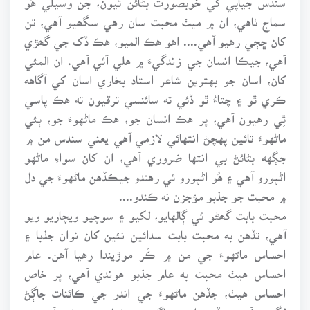
سماج ٺاهي، ان ۾ ميٺ محبت سان رهي سگھيو آهي، تن
کان ڇڄي رهيو آهي.... اهو هڪ الميو، هڪ ڏک جي گھڙي
آهي، جيڪا انسان جي زندگيءَ ۾ هلي آئي آهي. ان المئي
کان، اسان جو بهترين شاعر استاد بخاري اسان کي آگاهه
ڪري ٿو ۽ چتاءُ ٿو ڏئي ته سائنسي ترقيون ته هڪ پاسي
ٿِي رهيون آهي، پر هڪ انسان جو، هڪ ماڻهوءَ جو، ٻئي
ماڻهوءَ تائين پهچڻ انتهائي لازمي آهي يعني سندس من ۾
جڳهه بڻائڻ بي انتها ضروري آهي، ان کان سواءِ ماڻهو
اڻپورو آهي ۽ هُو اڻپورو ئي رهندو جيڪڏهن ماڻهوءَ جي دل
۾ محبت جو جذبو مؤجزن نه ڪندو....
محبت بابت گھڻو ئي ڳالهايو، لکيو ۽ سوچيو ويچاريو ويو
آهي، تڏهن به محبت بابت سدائين نئين کان نوان جذبا ۽
احساس ماڻهوءَ جي من ۾ ڪَر موڙيندا رهيا آهن. عام
احساس هيٺ محبت به عام جذبو هوندي آهي، پر خاص
احساس هيٺ، جڏهن ماڻهوءَ جي اندر جي ڪائنات جاڳڻ
لڳندي آهي، جڏهن ان سجاڳيءَ ۾ خمار به هوندو آهي ته