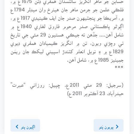
فلڪي علمن جو جرمن ماهر جان هينرخ وان ميڊلر 1794ع
۾، آمريڪا جو پنجٽيهون صدر جان ايف ڪينيڊي 1917ع ۾،
اڳوڻو پاڪستاني صدر مرحوم فاروق لغاري 1940ع ۾
شامل آهن.... جڏهن ته جيڪي هستيون 29 مئي جي تاريخ
تي وڇڙي ويون، تن ۾ انگريز ڪيميادان همفري ڊيوي
1829ع ۾ ۽ نوبل انعام کٽندڙ اسپيني ليکڪ جان ريمَن
جمِينيز 1985ع ۾، شامل آهن.
***
(سرجيل: 29 مئي 2011ع. ڇپيل: روزاني “عبرت”
حيدرآباد، 23 آڪٽوبر 2011ع)
پويون پَنو
اڳيون پنو