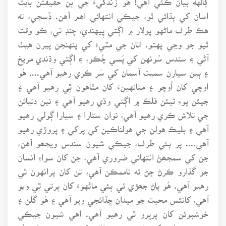
اسان کي ٻڌائي ٿو، جيڪي انتهائي اهم آهن. ڏسجي، ته
هڪ طرف ماڻهو پولار ۾ اڳتي پِيهندي، چنڊ تي، ڪو وقت
ٿيو جو وڃي پهتو، اتان جي مٽيءَ کي پنهنجن پيرن هيٺ
آڻي ۽ سندس سُونهن کي پَسي چُڪو، ۽ اڳتي وڌندي مريخ
۽ ٻين سيارن سميت آسمان کي سَر ڪري رهيو آهي.... هُو
اوچي کان اُوچو ۽ مٿانهينءَ کان مٿاهون ٿِي رهيو آهي ۽
جيئن پوءِ تيئن فلڪ ۾ اڳتي وڌي رهيو آهي ۽ نين دنيائن
جي تلاش ڪري رهيو آهي، نوان ستارا ۽ سيارا ڳولي رهيو
آهي ۽ بليڪ هولن جي هولناڪين کي پرکي ۽ پروڙي رهيو
آهي.... پر ٻئي طرف، جيڪي شيون سندس ويجھو آهن،
جن کي سمجھڻ انتهائي ضروري آهي، جن کان سواءِ انسان
جو گذارو ڪرڻ ڄڻ ته ناممڪن آهي، تن کان پرانهون ٿي
رهيو آهي. هُو پاڻ جھڙي ئي ٻئي ماڻهوءَ کان پرتي ٿِي ويو
آهي، کانئس محبت جو ميدان ڇڏائجي ويو آهي ۽ هُو گلن ۽
خوشبوئن کان پرڀرو ٿي رهيو آهي. اهي شيون جيڪي
سندس جياپي کي خوبصورت بڻائن ٿيون، جن وسيلي هُو