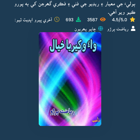
ٻوليءَ جي معيار ۽ ريڊيو جي فني ۽ فڪري گھرجن کي به پورو
ڪيو ويو آهي.
4.5/5.0
3587
693
آخري ڀيرو اپڊيٽ ٿيو:
رياضت ٻرڙو
ڇاپو پھريون