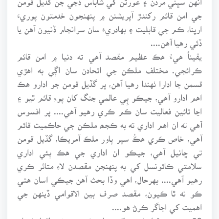
جي امن قائم رکندڙ آپريشنن ۾ پنهنجون خدمتون پوريءَ
ارپنا، ڪم جي قابليت ۽ بهادريءَ سان سرانجام ڏنيون آهن يا
ڏئي رهيا آهن....
يقيناً هيءُ هڪ عظيم مقصد آهي ته دنيا ۾ امن قائم
ڪرائجي. مختلف ملڪن جي اتحادن سان اڳي به اهڙي
قسمن جا ادارا ٺهندا رهيا آهن، پر گڏيل قومن جو ادارو هڪ
اهم ادارو آهي، جيڪو ٻِي عالمي جنگ کان پوءِ قائم ٿيو ۽
اڃا تائين فعاليت سان ڪم ڪري رهيو آهي.... پر افسوس
آهي ته ان اهم اداري ته به ڪجھ ملڪن جي حاڪميت قائم
آهي، خاص ڪري هڪُ سپر پاور ملڪ آمريڪا، گڏيل قومن
تي ڇانيل آهي، جيڪو ان اداري جي هڪ ٻئي اداري
سلامتي ڪائونسل کي به پنهنجن مقصدن لاءِ متاثر ڪري
رهيو آهي.... بهرحال، اهي وڏا بحث آهن جيڪي اسان هتي
ڪو نه ٿا ڪيون، مقصد صرف بين الاقوامي ڏينهن جي
اهميت کي اجاگر ڪرڻ هو....
29 مئي تي ٿيل اهم واقعن مان ڪجھ چونڊ واقعا، اوهان