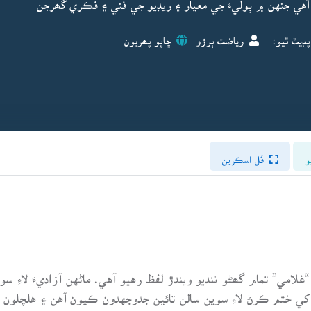
آهي جنهن ۾ ٻوليءَ جي معيار ۽ ريڊيو جي فني ۽ فڪري گھرجن
پڊيٽ ٿيو:
رياضت ٻرڙو
ڇاپو پھريون
و
فُل اسڪرين
“غلامي” تمام گھڻو ننديو ويندڙ لفظ رهيو آهي. ماڻهن آزاديءَ لاء
ءَ کي ختم ڪرڻ لاءِ سوين سالن تائين جدوجهدون ڪيون آهن ۽ هلچلون