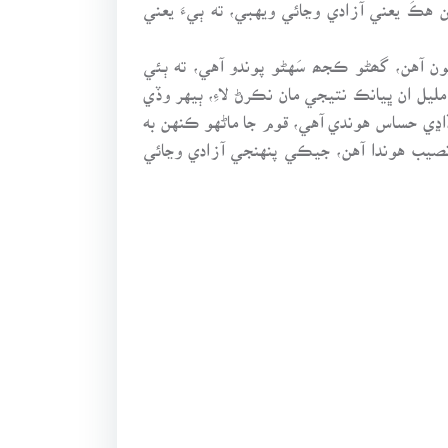
ن هڪَ يعني آزادي وڃائي ويهبي، ته ٻيءَ يعني
ون آهن، گھڻو ڪجھ سَهڻو پوندو آهي، ته ٻئي
ليل ان ڀيانڪ نتيجي مان نڪرڻ لاءِ، ٻيهر وڏي
اڍي حساس هوندي آهي، قوم جا ماڻهو ڪنهن به
 بدنصيب هوندا آهن، جيڪي پنهنجي آزادي وڃائي