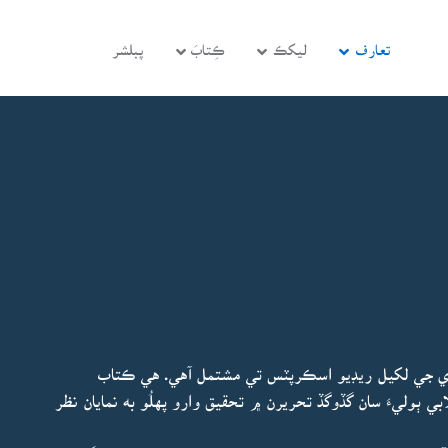
تعارف
ليکڪ
ڪِتابَ
پبلشر
ڙي جي لکيل ريڊيو اسڪرپٽس تي مشتمل آهي. هي ڪتاب
ي ٻوليءَ سان گڏوگڏ تحريرن ۾ تحقيق وارو پهلُو به نمايان نظر