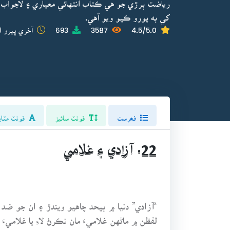
رياضت ٻرڙي جو هي ڪتاب انتهائي معياري ۽ لاجواب 
کي به پورو ڪيو ويو آهي.
4.5/5.0
3587
693
آخري ڀيرو ا
فھرست
فونٽ سائيز
فونٽ مٽاي
22. آزادي ۽ غلامي
“آزادي” دنيا ۾ بيحد چاهيو ويندڙ ۽ ان جو ضد 
لفظن ۾ ماڻهن غلاميءَ مان نڪرڻ لاءِ يا غلامي