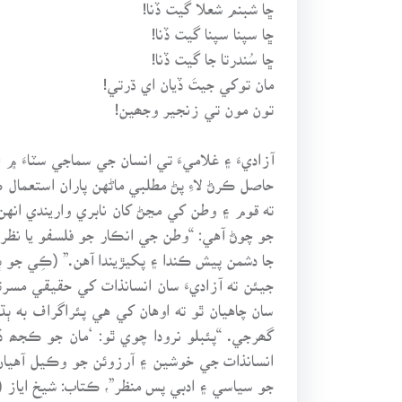
ڇا شبنم شعلا گيت ڏنا!
ڇا سپنا سپنا گيت ڏنا!
ڇا سُندرتا جا گيت ڏنا!
مان توکي جيتَ ڏيان اي ڌرتي!
تون مون تي زنجير وجھين!
آزاديءَ ۽ غلاميءَ تي انسان جي سماجي سٽاءَ ۾ 
حاصل ڪرڻ لاءِ پڻ مطلبي ماڻهن پاران استعمال ڪ
ته قوم ۽ وطن کي مڃڻ کان نابري واريندي انهن
جو چوڻ آهي: “وطن جي انڪار جو فلسفو يا نظر
جا دشمن پيش ڪندا ۽ پکيڙيندا آهن.” (ڪِي جو ٻ
جيئن ته آزاديءَ سان انسانذات کي حقيقي مسرت
سان چاهيان ٿو ته اوهان کي هي پئراگراف به ٻ
گھرجي. “پئبلو نرودا چوي ٿو: ‘مان جو ڪجھ
انسانذات جي خوشين ۽ آرزوئن جو وڪيل آهيان.
جو سياسي ۽ ادبي پس منظر”، ڪتاب: شيخ اياز (سنڌي ادب ۾ تنقيد)، مرتب