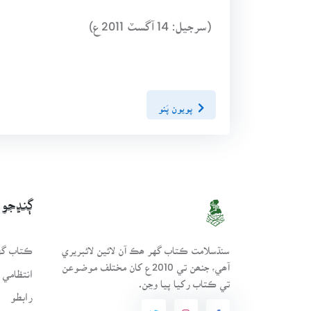
(سرجيل: 14 آگسٽ 2011ع)
پويون پَنو
ڳنڍجو
سنڌسلامت ڪتاب گهر ھڪ آن لائين لائبريري
ڪتاب گهر
آھي، جنھن تي 2010ع کان مختلف موضوعن
انتظامي 
تي ڪتاب رکيا پيا وڃن.
رابطو