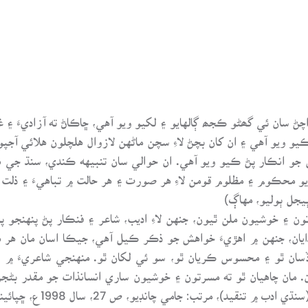
اچڻ سان ئي گھڻو ڪجھ ڳالهايو ۽ لکيو ويو آهي، ڇاڪاڻ ته آزاديءَ ۽ 
يو ويو آهي ۽ ان کان بچڻ لاءِ سچن ماڻهن لازوال هلچلون هلائي آجپو 
 جو انڪار پڻ ڪيو ويو آهي. ان حوالي سان تنبيهه ڪندي، سنڌ جي ن
يو محڪوم ۽ مظلوم قومن لاءِ هر صورت ۽ هر حالت ۾ تباهيءَ ۽ ذلت 
يجل ٻوليو، مهاڳ)
ون ۽ خوشيون ملن ٿيون، جنهن لاءِ اديب، شاعر ۽ فنڪار پڻ پنهنجو پ
ڌايان، جنهن ۾ اهڙيءَ خواهش جو ذڪر ڪيل آهي، جيڪا اسان مان هر 
 ڏسان ٿو ۽ محسوس ڪريان ٿو، سو ئي لکان ٿو. منهنجي شاعريءَ 
 مان چاهيان ٿو ته مسرتون ۽ خوشيون ساري انسانذات جو مقدر بڻجن
: جامي چانڊيو، ص 27، سال 1998ع، ڇپائيندڙ: سنڌيڪا اڪيڊمي ڪراچي)