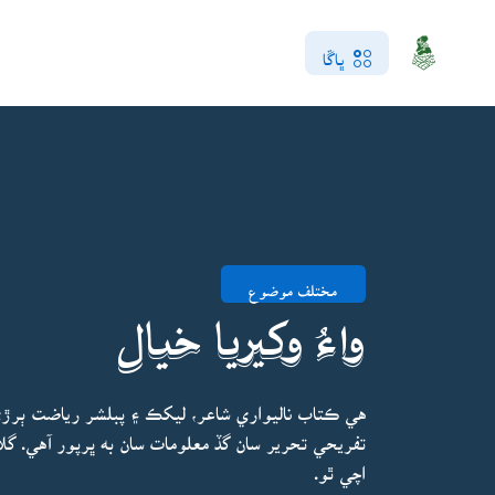
ڀاڱا
مختلف موضوع
واءُ وکيريا خيال
هي ڪتاب ناليواري شاعر، ليکڪ ۽ پبلشر رياضت ٻر
تفريحي تحرير سان گڏ معلومات سان به ڀرپور آهي. گلاب
اچي ٿو.