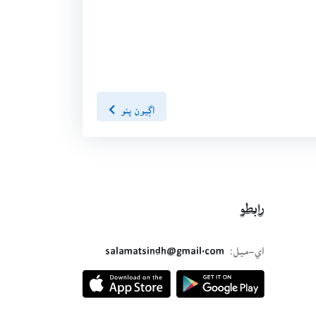
اڳيون پنو
رابطو
اي-ميل:
salamatsindh@gmail.com