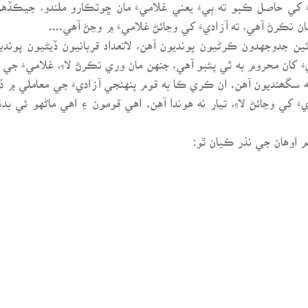
يءَ کي حاصل ڪبو ته ٻيءَ يعني غلاميءَ مان ڇوٽڪارو ملندو، جيڪڏه
ان نڪرڻ آهي، ته آزاديءَ کي وڃائڻ غلاميءَ ۾ وڃڻ آهي....
ين جدوجهدون ڪرڻيون پونديون آهن، لاتعداد قربانيون ڏيڻيون پوندي
ان محروم به ٿي پئبو آهي، جنهن مان وري نڪرڻ لاءِ، غلاميءَ جي م
 سگھنديون آهن. ان ڪري ڪا به قوم پنهنجي آزاديءَ جي معاملي ۾ ڏ
ديءَ کي وڃائڻ لاءِ، تيار نه هوندا آهن. اهي قومون ۽ اهي ماڻهو ئي
اوهان جي نذر ڪيان ٿو: