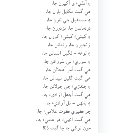
۽ آنڌيءَ ۾ آکيرن جا،
هي گيت بکايل ٻارن جا،
۽ مستقبل جي تارن جا،
دردماندن جا، مزدورن جا،
۽ کيتيءَ کيتيءَ کورن جا،
زنجيرن جا، زندانن جا،
۽ لوهه - لڱين انسانن جا،
۽ سوريءَ تي سَرواڻن جا.
هي گيت اَمر اُهڃاڻن جا،
هي گيت کُليل ميدانن جا،
۽ جندڙيءَ جي جولانن جا،
هي گيت اَجھلَ آزاديءَ جا،
۽ ٻانهن - ٻَلَ آزاديءَ جا،
جو ڪيري ڪوٽ غلاميءَ جا،
هي گيت انهيءَ هر عاميءَ جا.
مون توکي ڇا ڇا گيت ڏنا!