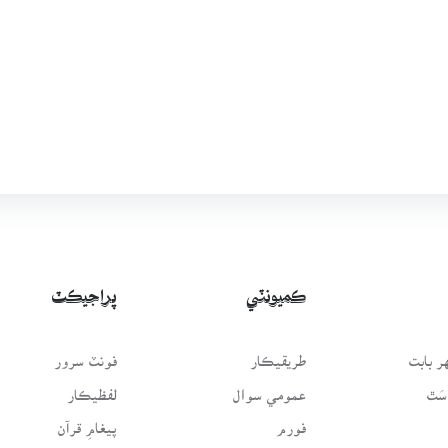
ڪميونٽي
پراجيڪٽ
 بابت
طريقيڪار
فونٽ سرور
سَٿ
عمومي سوال
لفظيڪار
فورم
پيغامِ قرآن