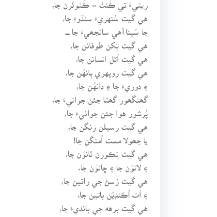
ريتيءَ تي ڪَنٺ - ڪَٺوئَرن جا،
هي گيت سُنهريءَ سنڌوءَ جا،
جا سُپنا آهي سانجھيءَ جا ــــ
هي گيت تِکن طوفانن جا،
هي گيت اَٽل انسانن جا،
هي گيت روپهري ٻانهُن جا،
۽ دوريءَ جا ۽ دانهُن جا،
گھنگھور گھٽا جئن جوانيءَ جا،
پُرشور هوا جئن جوانيءَ جا،
هي گيت رسيلن رنگن جا،
يا جھولا مست اُمنگن جا!
هي گيت نِڪورن ٿانوَن جا،
۽ لانوَن جا ۽ ڇانوَن جا،
هي گيت رُسڻ جي راتين جا،
۽ اَت اُڪنڊيُن باتين جا،
هي گيت برهه جي بانديءَ جا،