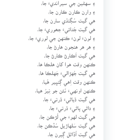
۽ سهڻين جي سيرانديءَ جا،
۽ وارن ڪارن ڪارن جا،
هي گيت سُڳنڌي سارن جا،
هي گيت جُدائيءَ جھوريءَ جا،
۽ لونءَ لونءَ ڪنهن جي لوريءَ جا،
۽ هر هر هنجون هارڻ جا،
هي گيت اَڪارڻ ڪارڻ جا.
ڪنهن وقت هوا کان هلڪا ها،
هي گيت جُهڙاليءَ جَهلڪا ها،
ڪنهن وقت اِهي ڳنڀير هُيا،
ڪنهن اونهيءَ نَئن جو نِيرُ هيا،
هي گيت ڌياڻيءَ ڌرتيءَ جا،
۽ داڻي پاڻيءَ ڌرتيءَ جا،
هي گيت لهوءَ جي لُڙڪن جا،
هي گيت سَلهاڙيل سُڏڪن جا،
هي گيت اُڏاڻل ڳيرن جا،