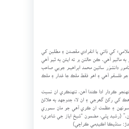
غلاميءَ کي ذاتي يا انفرادي مقصدن ۽ مطلبن کي
به ماڻيو آهي. ڪن حالتن ۾ ته ايئن به ٿيو آهي
امور دانشوَر سائين محمد ابراهيم جويي صاحب
جو فلسفو آهي ۽ اهو فقط ملڪ جا غدار ۽ ملڪ
نهنجو ڪردار ادا ڪندا آهن، تنهنڪري ان نسبت
هڪ کي رکڻ گھرجي ۽ ان لاءِ جدوجهد به هلائڻ
۾ سونهن ۽ عظمت ان ڪري آهي جو مان سموري
.” (رشيد ڀٽي، مضمون “شيخ اياز جي شاعريءَ