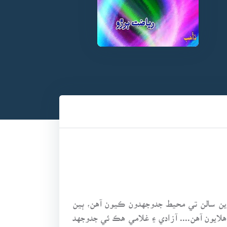
ِ سوين سالن تي محيط جدوجهدون ڪيون آهن، ٻين
 هلايون آهن.... آزادي ۽ غلامي هڪ ئي جدوجهد