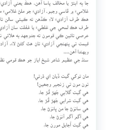
جا ٻه ابتڙ يا مخالف پاسا آهن. هڪَ يعني آزاد
غلاميءَ ۾ ڦاسي وڃبو. آزاديءَ جو ملڻ غلاميءَ م
هڪ طرف آزاديءَ لاءِ ڪڏهن ته ڪيئي سالن تائ
طرف هڪ لمحي جي غلطيءَ يا غفلت سان آزاديءَ ک
عرصي تائين ڪي قومون ته جدوجهد به هلائي نه
قيمت تي پنهنجي آزاديءَ تان هٿ کڻڻ لاءِ، آزا
ويهندا آهن....
سنڌ جي عظيم شاعر شيخ اياز جو هڪ قومي نظم 
مان توکي گيت ڏيان اي ڌرتي!
تون مون تي زنجير وجھين!
هي گيت گلابي جُهڙ ڦُـڙ جا،
هي گيت شرابي جُهڙ ڦُـڙ جا،
هي سانوَڻ جا من ڀانوَڻ جا،
هي آگم آگم آنوَڻ جا،
هي گيت اُڃايل مورن جا،