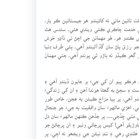
 تائين ماني نه کائيندو هو جيستائين ڪو يار،
همان جي خدمت چاڪري ڪئي ويندي هئي. سندس هٿ
وس ڪندو هو. هُو مهمانن جي اچڻ تي ڏاڍو خوش
و رزق پاڻ سان گڏ آڻيندو آهي. ٻئي طرف دنيا
ھر ڪيڏو نه ٻاڙو ٿي پوندو آهي، جتي مهمانَ
هرڪو پيو ان کي جيءَ ۾ جايون ڏيندو آهي ۽
ست ۽ سڄڻ به گھڻا هوندا آهن ۽ ان کي زندگيءَ
دو آهي، پر ٻيا مزاجَ ڪيئن به هجن، خاص طور
اهڙي ماڻهوءَ سان واقفيت به جيءَ جو جنجال
 مَٽي ڇڏجي.... پر جڏهن ڪنهن ماڻهوءَ سان دل
اوڙيلو آهي! کيس پرچائي وٺبو ۽ ان پرچائڻ جو
لندِي رهي ۽ ننڊ نيڻن جي ويجھو نه اچي. پر