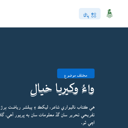
ڀاڱا
مختلف موضوع
واءُ وکيريا خيال
هي ڪتاب ناليواري شاعر، ليکڪ ۽ پبلشر رياضت ٻر
تفريحي تحرير سان گڏ معلومات سان به ڀرپور آهي. گلاب
اچي ٿو.