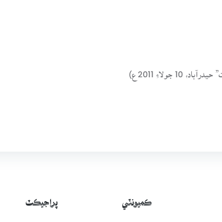
ڪميونٽي
پراجيڪٽ