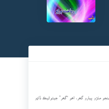
وليءَ ۾ ڏاڍي پيار منجهان چيو ويندو آهي “ماءِ سُئيٽ هوم” (My Sweet Home) يعني منهنجو مٺڙو پيارو گھر، اهو “گھر” جيتوڻيڪ ڏاڍو