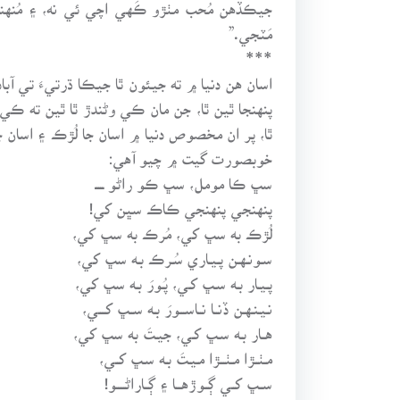
جيڪڏهن مُحب مٺڙو ڪَهي اچي ئي نه، ۽ مُنهنـڙو
مَٽجي.”
***
اسان هن دنيا ۾ ته جيئون ٿا جيڪا ڌرتيءَ تي آب
پنهنجا ٿين ٿا، جن مان ڪي وڻندڙ ٿا ٿين ته ڪ
ٿا، پر ان مخصوص دنيا ۾ اسان جا لُڙڪ ۽ اسا
خوبصورت گيت ۾ چيو آهي:
سڀ ڪا مومل، سڀ ڪو راڻو ـــــ
پنهنجي پنهنجي ڪاڪ سڀن کي!
لُڙڪ به سڀ کي، مُرڪ به سڀ کي،
سـونـهـن پـيـاري سُـرڪ بـه سڀ کي،
پـيـار بـه سـڀ کـي، پُـورَ بـه سڀ کي،
نـيـنـهـن ڏنــا نــاســـورَ بـه ســڀ کــــي،
هــار بـه سـڀ کـي، جيـتَ به سڀ کي،
مـٺــڙا مـٺـــڙا مـيـتَ بـه سـڀ کــي،
ســڀ کــي ڳــوڙهـــا ۽ ڳــاراڻـــــو!