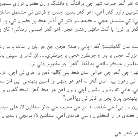
اهو گھرُ صرف شهر جي ڊرائنگ ۽ ڊائننگ وارن ڪمرن توڙي سمهڻ وا
وٺين وارو گھر آهي. اهو گھر ڀتين، ڇتين ۽ فرشن تي مشتمل سامان س
ءَ تي مشتمل هجي يا ڪجھ سَو فُٽن تي اَڏيل هڪ ٻن ڪمرن تي، پر اهو 
گھر ۾ ٿورا يا گھڻا ماڻهو رهندڙ هجن، اهو گھر انساني زندگيءَ کا
سان ڳالهائيندڙ گھر-ڀاتي رهندڙ هجن، جن جو پاڻ ۾ ساٿ ڀريو رش
رگ هجي يا ٻار ۽ ڇوڪرو هجي يا ڇوڪرِي.... ان گھر ۾ سڀني ڀاتين ج
داسون جيڪو واقعي به لفظ “گھر” جو مفهوم ڏئي ٿو.
َ جِي گھر جي حوالي سان هڪ ڀلي ڳالهه ذهن ۾ هُري ٿي اچي. دوس
لڳ ٿي رهون پيا! اصل گھر ته اهو هو جنهن ۾ اسين پنهنجي ابي امڙ 
. هاڻي ته وڏيون وٿيون اچي ويون آهن جو هڪ گھرُ انيڪ گھرن ۾ ور
هنجن ٻارن ٻچن ۾ قابُو ٿي ويا آهن.”
ان پيءُ جي شفقت ۽ امڙ جي محبت جي ڇانوَ سدائين لاءِ هلي ويندي آه
ر ڪندي در ۾ اٽڪايون ويٺي هوندي آهي، سدائين لاءِ ٻوٽجي وينديون 
و شعر آهي: