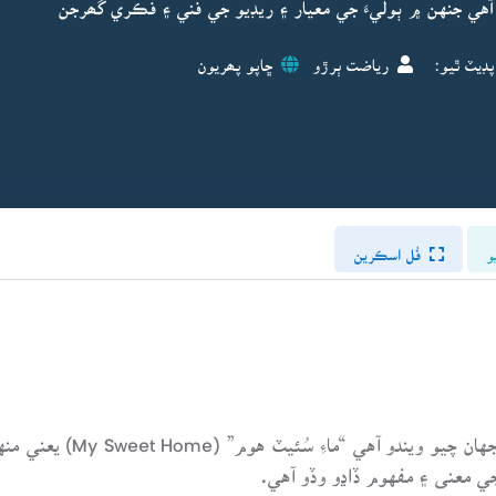
آهي جنهن ۾ ٻوليءَ جي معيار ۽ ريڊيو جي فني ۽ فڪري گھرجن
پڊيٽ ٿيو:
رياضت ٻرڙو
ڇاپو پھريون
و
فُل اسڪرين
“گھرُ”، جنهن لاءِ انگريزي ٻ
 جي معنى ۽ مفهوم ڏاڍو وڏو آهي.