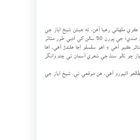
يخ اياز جي مڃتا ۾ سنڌ جا اديب سال 2011ع کي “شيخ اياز سال” ڪري ملهائي رهيا آهن، ته جيئن شيخ اياز جي
فڪر ۽ فن کي عام ڪري سگھجي ۽ ان مان لاڀ حاصل ڪجي، ڇاڪاڻ ته شيخ اياز اهڙو شاعر هو جنهن گذريل ويهين صديءَ جي پورن 50 سالن کي ادبي طور متاثر
ثر ڪيو آهي ۽ اهو سلسلو اڃا هلندڙ آهي. اها
ز جو نالو سنڌ جي شعري آسمان تي چنڊ وانگر
العو اڻپورو آهي. هن موقعي تي، شيخ اياز جي