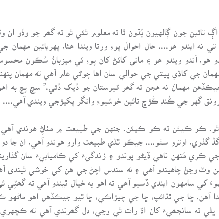
ائين جون ڳالهيون ٻُڌون ٿا ته معلوم ٿئي ٿو ته گھر جو وڏو ان وقت
 تي نه ايندو هو.... حال احوالَ پوءِ ورتا ويندا هئا، پهريائين م
و هو، آندو ويندو هو ۽ ماني کائڻ کان پوءِ ئي ميزبانُ سُڪون محس
مان جي کاڌي پيتي جي حوالي سان اها چوڻي عام آهي ته مهمان پنهنج
ڏهن مهمانَ نه هجن ته گھر قبرستان جو ڏيک ڏئي.” سچ پچ به اهو گ
رونق گهر جي ڪُنڊ ڪُڙڇ تائين خوشبوءِ وانگر پکيڙجي ويندي آهي....
ي ٿو. ڪو ڪيئن ته ڪو ڪيئن. جنهن جي طبيعت ۾ مٺاڻِ هوندي آهي، 
 گڏ گذري، اوترو سٺو.... جيڪو ٿڌي طبيعت وارو هوندو آهي، ان جا دو
 ڪري مُنهن ناهي ڏيڻو پوندو ۽ زندگيءَ کي ڪاميابيءَ سان گذارين
هن وٽ وڃڻ چاهيندو آهي ۽ نه سندس اچڻ جي هن کي خوشي ٿيندي آهي. 
کي سامهون ايندي ڏسبو آهي ته اهو به خيال ٿيندو آهي ته گھٽِي ئي
ندا آهن. ڇا جي ٿڌائپ، ڇا جي چيڙاڪي، ڇا ٿيو جيڪڏهن اهو ماڻهو ڪ
لي ته سانجھيءَ کان اڌ رات ٿي وڃي، دل گھرندي آهي ته ڪچهري هَ