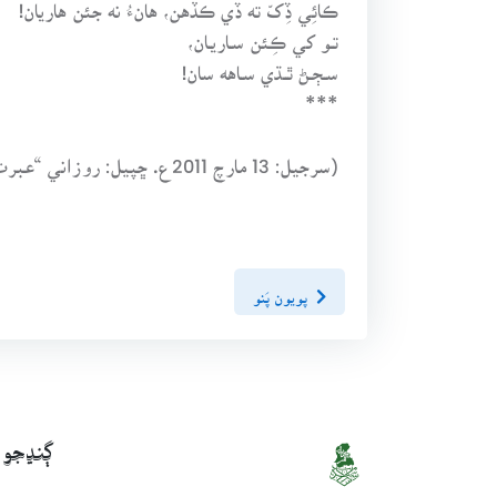
ڪائِي ڏِکّ ته ڏي ڪڏهن، هانءُ نه جئن هاريان!
تـو کي ڪِئن سـاريـان،
سـڄـڻ ٿــڌي سـاهه سان!
***
(سرجيل: 13 مارچ 2011ع. ڇپيل: روزاني “عبرت” حيدرآباد، 10 جولاءِ 2011ع)
پويون پَنو
ڳنڍجو