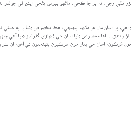
 مَٽي وڃي، ته پو ڇا ڪجي. ماڻهو بيوس بڻجي ايئن ئي چوندو ته “لاء
اد آهي، پر اسان مان هر ماڻهو پنهنجيءَ هڪ مخصوص دنيا ۾ به جيئي ٿو 
ي اڻ وڻندڙ.... اها مخصوص دنيا اسان جي ڏيهاڙي گذرندڙ دنيا آهي ج
ن جون مُرڪون، اسان جي پيار جون سُرڪيون پنهنجيون ئي آهن، ان ڪ