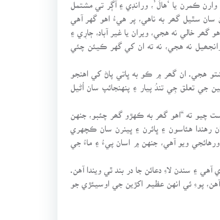
رن ڪمرن يا ‘هالَ’، ورانڊي ۽ آڳر تي مشتمل
ان سٿيل گھر به ناهي، پر هيءُ اهو گهر آهي
گھر خالي نه هجي، ويران يا غير آباد، ڄارٖي ۽
ن وانجھيل نه هجي، نه ته ان کي گهر ڪيئن چئي
تو هجي. ان گھر ۾ ڪو به ڀاتي پاڻ کي اهنجو
ي تعلق جِي تندُ پيار ۽ پنهنجائپ سان اُڻيل
ت چيو ته “اهو گھر به ڪهڙو گھر چئبو، جنهن
سان رهندا هئاسون ۽ ڀائرن ۽ ڀينرن سان ڪچهري
هائجي ويو آهي، جنهن ۾ اسان پيءُ ۽ ماءُ جي
ي ۽ سندن لاءِ دعائن جا در بند ٿي ويندا آهن.
آهن، پوءِ ئي انهن عظيم اکڙين جي اوسيئڙي جو