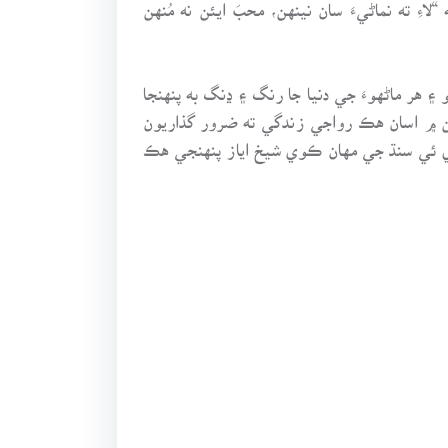
ِ ته نماڻيءَ سان نينهن، محبَ ايئن نه مُنهن
۽ هر ماڻهوءَ جي دنيا جا رنگ ۽ ڍنگ به پنهنجا
نهن ۾ اسان هڪ رواجي زندگي ته ضرور گذاريون
ري ئي سنڌ جي مهان ڪوي شيخ اياز پنهنجي هڪ