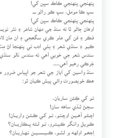
پنهنجي پنهنجي ڪاڪ سڀن کي!
سڀ ڪا مومل، سڀ ڪو راڻو ـــــ
پنهنجي پنهنجي ڪاڪ سڀن کي!
ڪيو ۽ سنڌي شعر ۽ ٻئي ادب تي پنهنجا اڻ مِٽ 
سندس شعر جي خوبي آهي ته سندس نالو سنڌي شا
جَرڪي رهيو آهي....
سنڌ واسين کي اياز جي شعر جو اڀياس ضرور ڪرڻ
هڪ خوبصورت وائي پيش ڪيان ٿو:
تـو کي ڪِئن سـاريان،
سـڄـڻ ٿــڌي سـاهه سـان!
اچــڻـو آهــيـن اوچـتـو، تــو کـي ڪـئــن واريـــان!
ڪـويـل وانـگـر ڪـيـتـرو، تــو لـئـه پــڪاريــــان؟
اِجھــو اولهـه ۾ لـٿـــو، ڪـــيــســـيــن نـهــاريـــان؟