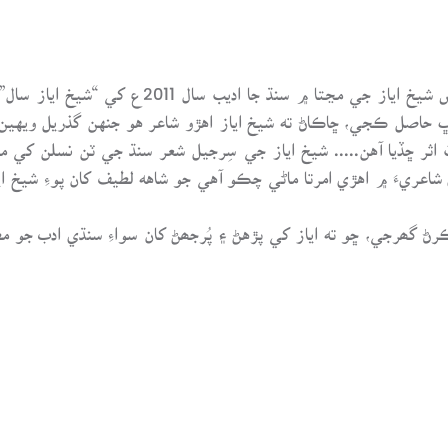
اوهان ڄاڻو ٿا ته سنڌ جي مهان شاعر ۽ نثر نويس ش
اثر ڇڏيا آهن..... شيخ اياز جي سِرجيل شعر سنڌ جي ٽن نسلن کي متا
عريءَ ۾ اهڙي امرتا ماڻي چڪو آهي جو شاهه لطيف کان پوءِ شيخ ايا
 گھرجي، ڇو ته اياز کي پڙهڻ ۽ پُرجھڻ کان سواءِ سنڌي ادب جو مط