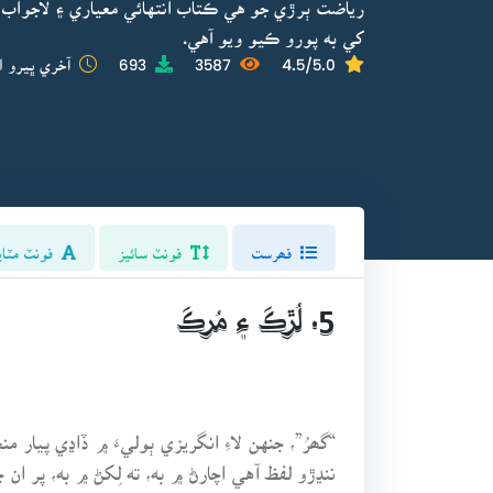
رياضت ٻرڙي جو هي ڪتاب انتهائي معياري ۽ لاجواب 
کي به پورو ڪيو ويو آهي.
4.5/5.0
3587
693
آخري ڀيرو ا
فھرست
فونٽ سائيز
فونٽ مٽاي
5. لُڙڪَ ۽ مُرڪَ
ننڍڙو لفظ آهي اچارڻ ۾ به، ته لِکڻ ۾ به، پر ان