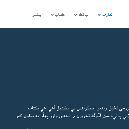
تعارف
ليکڪ
ڪِتابَ
پبلشر
ڙي جي لکيل ريڊيو اسڪرپٽس تي مشتمل آهي. هي ڪتاب
ي ٻوليءَ سان گڏوگڏ تحريرن ۾ تحقيق وارو پهلُو به نمايان نظر