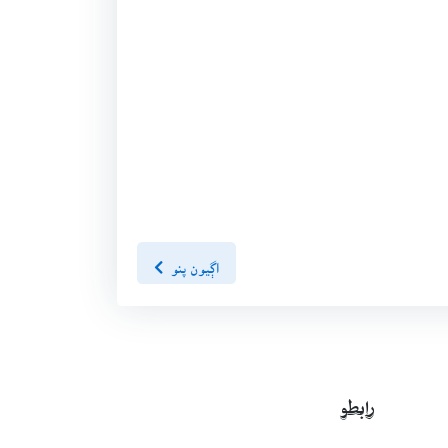
اڳيون پنو
رابطو