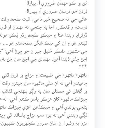
مَن ۾ ڪو مهمان ضروري آ، پيارا!
دَردن جـو درمــان ضـروري آ، پـيـارا!
هاڻي جي ته صحيح خبر ناهي، البت ڪجھ وقت اڳ ت
دوست، واقفڪار، اڃا به چئجي ته مهمانُ اوطاق
ڌوئرايا ويندا هئا ۽ جيڪو ڪجھ رڌو پَڪو هوند
ٿيندو هو ۽ ان کي نيڪ شگن سمجھندو هو.... مه
جي مشهور مفڪر خليل جبران جو چوڻ آهي: “جيڪ
اچڻ ڇڏي ڏيندا آهن. مهمانن جي اچڻ سان ڄڻ ته 
***
ماڻهوءَ ماڻهوءَ جي طبيعت ۽ مزاج ۾ فرق ٿئ
چاهيندو آهي ته ان مٺي ماڻهوءَ سان جيترو وقت
۾ گھڻن ئي مسئلن سان به رڳو پنهنجي ٿڌائپ جي
چيڙاڪ ماڻهوءَ کان هرڪو پاسو ڪندو آهي، نه 
بڻجي پوندي آهي ۽ جيڪڏهن اهڙي چيڙاڪ ماڻهوءَ 
لڳي ويندي آهي ته پوءِ سڀ مزاج پاسائتا ٿي وي
مزو به وٺبو! ان سان ضرور ڪچهريون ڪبيون، ڀ