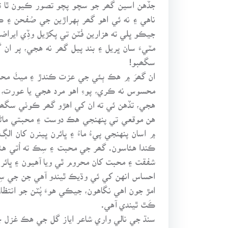
جڏهن اسين گھر جو سچو پچو تصور ڪيون ٿا ته 
ناهي ۽ نه ئي اهو گھر ٻهراڙين جي صُفحن ۽ ڪ
جيڪو ڀلي ته هزارين فُٽن تي پکڙيل وڏِي ايراضي
مٽيءَ سان ڀريل ۽ بند پيل گھر نه هجي، پر ان 
سگھبو!
ان گھرَ ۾ هڪ ٻئي جي عزت ڪندڙ ۽ ميٺَ محبت 
محسوس نه ڪري، پوءِ اهو مرد هجي يا عورت، بز
هجي، تڏهن ئي ته ان کي اهڙو گھر ڪوٺي سگھن
هن موقعي تي پنهنجي هڪ دوست ۽ محبتي ماڻهوء
۾ اسان پنهنجي پيءُ ماءُ ۽ ڀائرن ڀينرن کان ا
ڪندا هئاسون. گھر جي محبت ۽ سِڪ ته اُتي هئي
شفقت ۽ محبت کان محروم ٿي ويا آهيون ۽ ڀائر پن
احساس انهن کي ئي وڌيڪ ٿيندو آهي جن جي سِرن ت
امڙ جون اهي نگاهون، جيڪي هوءَ پُٽن جو انتظا
ڪَٿ ٿيندي آهي.
سنڌ جي نالي واري شاعر اياز گل جي هڪ غزل ج