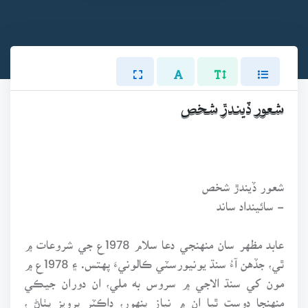
شعور ڏيندڙ شخص
شعور ڏيندڙ شخص
- سائينداد ساند
عابد مظهر سان منهنجي دعا سلام 1978ع جي شروعات ۾
ٿي، جڏهن آءُ سنڌ يونيورسٽي ڪالونيءَ پهتس. ۽ 1978ع ۾
مون کي سنڌ الاجي ۾ سروس به ملي، ان دوران جيڪي
منهنجا دوست ٿيا ان ۾ نياز پنهور، ڊاڪٽر پرويز پٺاڻ ،