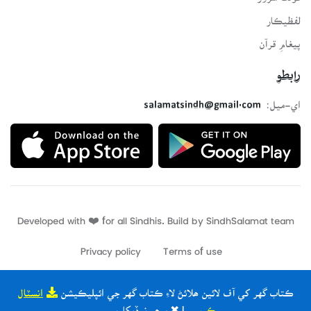
لفظيڪار
پيغامِ قرآن
رابطو
اي-ميل:
salamatsindh@gmail.com
Developed with ❤️ for all Sindhis. Build by
SindhSalamat
team
Privacy policy
Terms of use
ڪتاب گهر کي آف لائين ھلائڻ لاءِ ڪتاب گهر جي ائپليڪيشن
انسٽال
ڪريو
| ✖ ٻيھر نہ ڏيکاريو