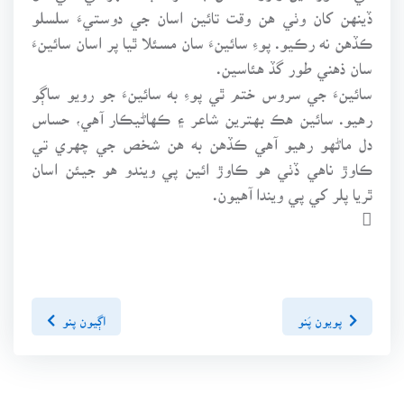
ڏينهن کان وٺي هن وقت تائين اسان جي دوستيءَ سلسلو
ڪڏهن نه رڪيو. پوءِ سائينءَ سان مسئلا ٿيا پر اسان سائينءَ
سان ذهني طور گڏ هئاسين.
سائينءَ جي سروس ختم ٿي پوءِ به سائينءَ جو رويو ساڳو
رهيو. سائين هڪ بهترين شاعر ۽ ڪهاڻيڪار آهي، حساس
دل ماڻهو رهيو آهي ڪڏهن به هن شخص جي چهري تي
ڪاوڙ ناهي ڏٺي هو ڪاوڙ ائين پي ويندو هو جيئن اسان
ٿريا پلر کي پي ويندا آهيون.

پويون پَنو
اڳيون پنو