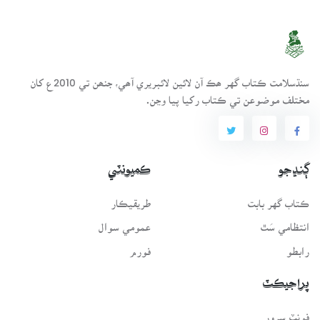
سنڌسلامت ڪتاب گهر ھڪ آن لائين لائبريري آھي، جنھن تي 2010ع کان
مختلف موضوعن تي ڪتاب رکيا پيا وڃن.
ڳنڍجو
ڪميونٽي
ڪتاب گهر بابت
طريقيڪار
انتظامي سَٿ
عمومي سوال
رابطو
فورم
پراجيڪٽ
فونٽ سرور