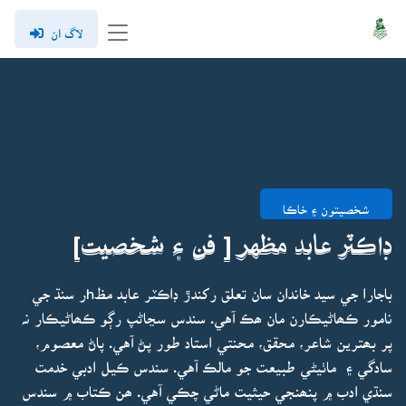
لاگ ان
شخصيتون ۽ خاڪا
ڊاڪٽر عابد مظهر [ فن ۽ شخصيت]
باجارا جي سيد خاندان سان تعلق رکندڙ ڊاڪٽر عابد مظhر سنڌ جي
نامور ڪھاڻيڪارن مان ھڪ آهي. سندس سڃاڻپ رڳو ڪھاڻيڪار نہ
پر بھترين شاعر، محقق، محنتي استاد طور پڻ آهي. پاڻ معصوم،
سادگي ۽ ماٺيڻي طبيعت جو مالڪ آهي. سندس ڪيل ادبي خدمت
سنڌي ادب ۾ پنھنجي حيثيت ماڻي چڪي آهي. ھن ڪتاب ۾ سندس