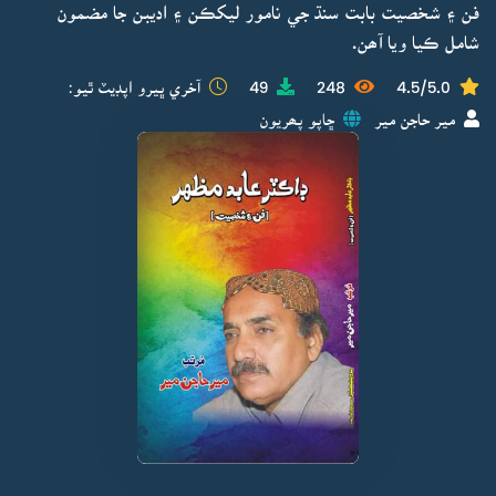
فن ۽ شخصيت بابت سنڌ جي نامور ليکڪن ۽ اديبن جا مضمون
شامل ڪيا ويا آھن.
4.5/5.0
248
49
آخري ڀيرو اپڊيٽ ٿيو:
مير حاجن مير
ڇاپو پھريون