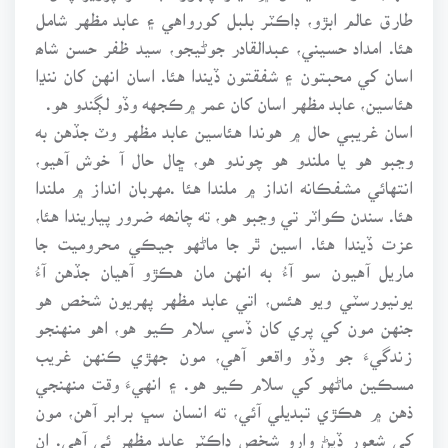
طارق عالم ابڙو، ڊاڪٽر بلبل کورواهي ۽ عابد مظهر شامل
هئا. امداد حسيني، عبدالقادر جوڻيجو، سيد ظفر حسن شاھ
اسان کي محبتون ۽ شفقتون ڏيندا هئا. اسان انهن کان ننڍا
هئاسين، عابد مظهر اسان کان عمر ۾ڪجهه وڏو لڳندو هو.
اسان غريبي حال ۾ هوندا هئاسين عابد مظهر وٽ جڏهن به
وڃبو هو يا ملندو هو چوندو هو، ڇال حال آ خوش آهيو،
انتهائي مشفڪانه انداز ۾ ملندا هئا .مهربان انداز ۾ ملندا
هئا. سندن ڪواٽر تي وڃبو هو، ته چانھه ضرور پياريندا هئا،
عزت ڏيندا هئا. اسين ٿر جا ماڻهو جيڪي محروميت جا
ماريل آهيون سو آءُ به انهن مان هڪڙو آهيان جڏهن آءُ
يونيورسٽي ويو هئس، اتي عابد مظهر پهريون شخص هو
جنهن مون کي پري کان ڏسي سلام ڪيو هو، اهو منهنجو
زندگيءَ جو وڏو واقعو آهي، مون جهڙي ڪنهن غريب
مسڪين ماڻهو کي سلام ڪيو هو. ۽ انهيءَ وقت منهنجي
ذهن ۾ هڪڙي تبديلي آئي، ته انسان سڀ برابر آهن، مون
کي شعور ڏيڻ وارو شخص ڊاڪٽر عابد مظهر ئي آهي. ان