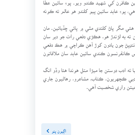
ين ڪافرن کي شهيد ڪندو ويو. پوءِ سائين عطا
، پوءِ عابد سائين پيو کلندو هو عالم ته ڪونه
ئي مگر پاڻ کلندي مٿي ۾ پائي ڇڏيائين. مان
 ته به لڙندڙ هو، هڪڙي دفعي رات جو دير سان
ل ننڍپڻ جون يادون کوڙ آهن ڪراچي ۾ هڪ دفعي
 ڪانفرنسون ڪندي سائين عابد سان ملاقاتون
ته ادب دوستن جا ميڙا متل هوندا هئا وڏو انگ
بي ڪچهريون، ڪتاب، مشاعرو، رهاڻيون جاري
احيتن واري شخصيت آهي.
اڳيون پنو