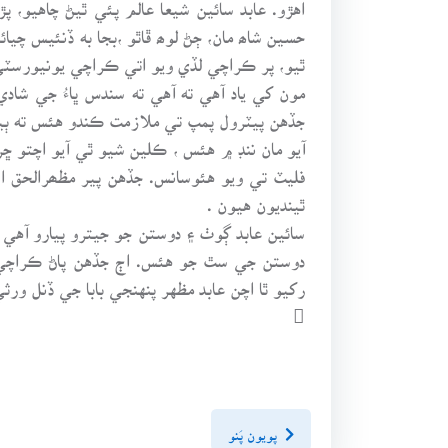
اهڙو. عابد سائين شيعا عالم پئي ٿيڻ چاهيو، 
حسين شاھ مان، ڄڻ لوھ ڦاٿو ،بجا به ڏنئيس چيائ
ٿيو، پر ڪراچي لڏي ويو اتي ڪراچي يونيورسٽي
مون کي ياد آهي ته آهي ته سندس ڀاءُ جي شاد
جڏهن پيٽرول پمپ تي ملازمت ڪندو هئس ته ٻين 
آيو مان ننڊ ۾ هئس ، ڪلين شيو ٿي آيو اچتو ڇ
فليٽ تي ويو هئوسانس. جڏهن پير مظھرالحق ا
ٿينديون هيون .
سائين عابد ڳوٺ ۽ دوستن جو جيترو پيارو آهي ا
دوستن جي سٿ جو هئس. اڄ جڏهن پاڻ ڪراچي ۾
رکيو ٿا اچن عابد مظهر پنهنجي بابا جي ڏنل و

پويون پَنو