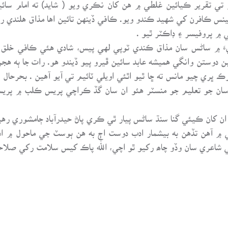
پڙ تي تقرير ڪيائين غلطي ۾ هن کان نڪري ويو ( شايد) ته امام سائ
ينس ڪافرن کي شهيد ڪندو ويو. ڪافي ڏينهن تائين اها مذاق هلندي رهي
 ۾ پروفيسر ۽ ڊاڪٽر ٿيو .
يءَ ۾ ساڻس سان مذاق ڪندي ٽوپي لهي پيس، شادي هئي ڪافي خلق ه
دوستن وانگي هميشه عابد سائين ڦيرو پيو ڏيندو هو. رات جا ٻه هجن
رڪ ڀري چيو مانس ته ڇا ٿيو اٿئي اويلي ٽائيم تي آيو آهين . بحرحا
سان جو تعليم جو منسٽر هئو ان سان گڏ ڪراچي پريس ڪلب ۾ پريس
ن کان ڪيئي گنا سنڌ ساڻس پيار ٿي ڪري پاڻ حيدرآباد ڄامشوري رهيا 
 آهن تڏهن به بيشمار ادب دوست اڄ به هن ٻوسٽ جي ماحول ۾ اد
رثي شاعري سان وڏو چاھ رکيو ٿو اچي، الله پاڪ کيس سلامت رکي صل