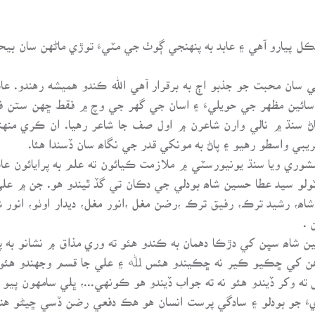
پيارو آهي ۽ عابد به پنهنجي ڳوٺ جي مٽيءَ توڙي ماڻهن سان بيحد 
سان محبت جو جذبو اڄ به برقرار آهي الله ڪندو هميشه رهندو. عا
ائين مظهر جي حويليءَ ۽ اسان جي گهر جي وچ ۾ فقط ڇهن ستن ف
 سنڌ ۾ نالي وارن شاعرن ۾ اول صف جا شاعر رهيا. ان ڪري منهنجو
يبي واسطو رهيو ۽ پاڻ به مونکي قدر جي نگاھ سان ڏسندا هئا.
ڄامشوري ويا سنڌ يونيورسٽي ۾ ملازمت ڪيائون ته علم به پرايائون ع
 ٽولو سيد عطا حسين شاھ بودلي جي دڪان تي گڏ ٿيندو هو. جن ۾ علي
ر شاھ، رشيد ترڪ، رفيق ترڪ ،رضن مغل ،انور مغل، ديدار اوٺو، انو
 .
شاھ سڀن کي دڙڪا دهمان به ڪندو هئو ته وري مذاق ۾ نشانو به 
هن کي ڇڪيو ڪير نه ڇڪيندو هئس ﷲ ۽ علي جا قسم وجهندو هئو ه
ته وکر ڏيندو هئو نه ته جواب ڏيندو هو ڪونهي...، ڀلي سامهون پ
ءَ جو بودلو ۽ سادگي پرست انسان هو هڪ دفعي رضن ڏسي ڇيڻو هني