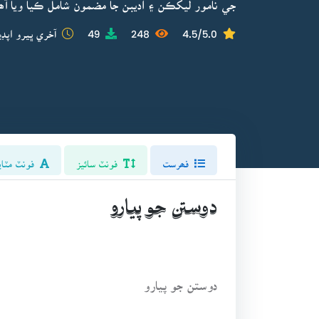
جي نامور ليکڪن ۽ اديبن جا مضمون شامل ڪيا ويا آھ
4.5/5.0
248
49
آخري ڀيرو اپڊي
فھرست
فونٽ سائيز
فونٽ مٽاي
دوستن جو پيارو
دوستن جو پيارو