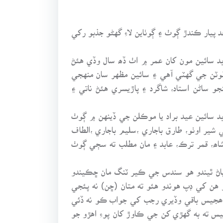
پيار ڪندڙ ڳوٺ ۽ ڳوٺاين لاءِ گهڻو جذبو رکي
بد سائين مون کان عمر ۾ اٺ ڏھ سال وڏي هئڻ
وٽن جي گهٽي آهي ۽ سائين مظهر سان منهجي
 ساڻن استاد، شاگرد ۽ پاڙيسري هئڻ ناتي ۽
ابد سائين عيد براد يا موڪلن جي ڏينهن ۾ ڳوٺ
 شير اوٺو، طارق باجاري ،سليم باجاري ،الطاف
ر شاھ، قمر ترڪ، عابد ۽ مان مطلب ته سڄي ڳوٺ
پاڻ ٿيندو هو سندس جي ڪير ٽنگ مان ڇڪيندو
ن کي ڊپ هوندو هئو ته متان (ڇن) نه پئجي
يو ھجيس باقي وڏيري رجب کي جواب ڪو نه ڏئي
س ته به گهڙي کن جي ڪاوڙ کان پوءِ اهڙو جو