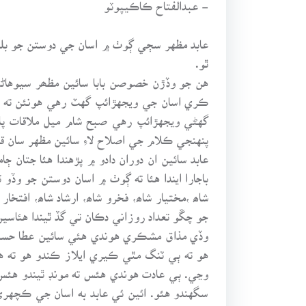
- عبدالفتاح ڪاڪيپوٽو
عابد مظهر سڄي ڳوٺ ۾ اسان جي دوستن جو بلڪل 
ٿو.
هن جو وڏڙن خصوصن بابا سائين مظھر سيوهاڻي 
ڪري اسان جي ويجهڙائپ گهٽ رهي هونئن ته س
گهڻي ويجهڙائپ رهي صبح شام ميل ملاقات پاڻ
پنهنجي ڪلام جي اصلاح لاءِ سائين مظهر سان قر
عابد سائين ان دوران دادو ۾ پڙهندا هئا جتان 
باجارا ايندا هئا ته ڳوٺ ۾ اسان دوستن جو وڏو
شاھ ،مختيار شاھ، فخرو شاھ، ارشاد شاھ، افتخا
جو چڱو تعداد روزاني دڪان تي گڏ ٿيندا هئاسين
وڏي مذاق مشڪري هوندي هئي سائين عطا حسين 
هو ته ٻي ٽنگ مٿي ڪيري ايلاز ڪندو هو ته 
وڃي. ٻي عادت هوندي هئس ته مونڊ ٿيندو هئس 
سگهندو هئو. ائين ئي عابد به اسان جي ڪچهري