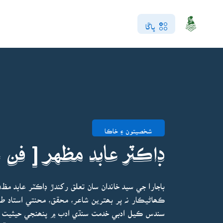
ڀاڱا
شخصيتون ۽ خاڪا
ڊاڪٽر عابد مظهر [ ف
ڪھاڻيڪار نہ پر بھترين شاعر، محقق، محنتي استاد ط
سندس ڪيل ادبي خدمت سنڌي ادب ۾ پنھنجي حيثيت 