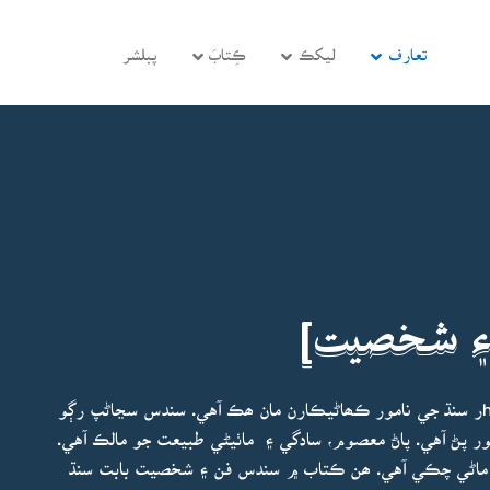
تعارف
ليکڪ
ڪِتابَ
پبلشر
ن ۽ شخصيت]
باجارا جي سيد خاندان سان تعلق رکندڙ ڊاڪٽر عابد مظhر سنڌ جي نامور ڪھاڻيڪارن مان ھڪ آهي. سندس سڃاڻپ رڳو
ور پڻ آهي. پاڻ معصوم، سادگي ۽ ماٺيڻي طبيعت جو مالڪ آهي.
ماڻي چڪي آهي. ھن ڪتاب ۾ سندس فن ۽ شخصيت بابت سنڌ