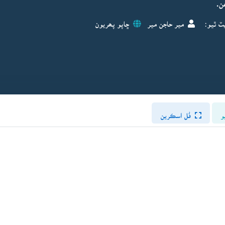
ن.
ٽ ٿيو:
مير حاجن مير
ڇاپو پھريون
و
فُل اسڪرين