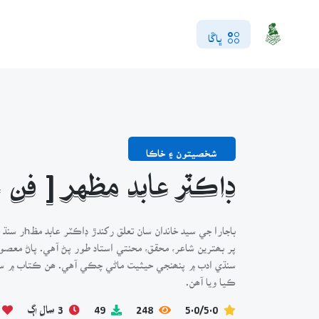
ڀاڱا
شخصيتون ۽ خاڪا
ڊاڪٽر عابد مظهر [ ف
باجارا جي 
پر بھترين شاعر، محقق، محنتي استاد طور پڻ آهي. پاڻ مع
سنڌي ادب ۾ پنھنجي حيثيت ماڻي چڪي آهي. ھن ڪتاب ۾ سن
ڪيا ويا آھن.
5.0/5.0
248
49
3 سال اڳ