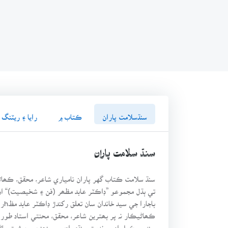
سنڌسلامت پاران
ڪتاب ۾
رايا ۽ ريٽنگ
سنڌ سلامت پاران
سنڌ سلامت ڪتاب گهر پاران نامياري شاعر، محقق، ڪھا
تي ٻڌل مجموعو ”ڊاڪٽر عابد مظھر (فن ۽ شخيصيت)“ اوھا
باج
ڪھاڻيڪار نہ پر بھترين شاعر، محقق، محنتي استاد طور
سندس ڪيل ادبي خدمت سنڌي ادب ۾ پنھنجي حيثيت ما