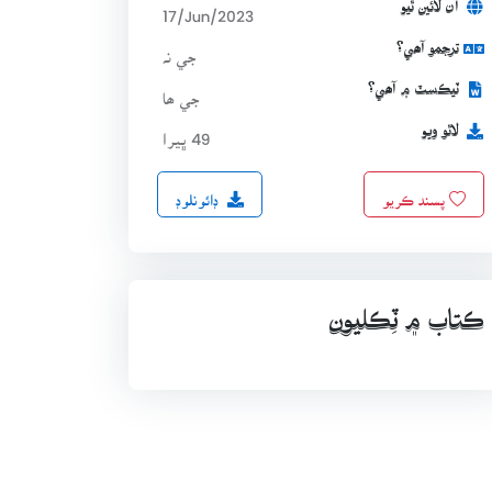
آن لائين ٿيو
17/Jun/2023
ترجمو آھي؟
جي نہ
ٽيڪسٽ ۾ آھي؟
جي ھا
لاٿو ويو
49 ڀيرا
ڊائونلوڊ
پسند ڪريو
ڪتاب ۾ ٽِڪليون