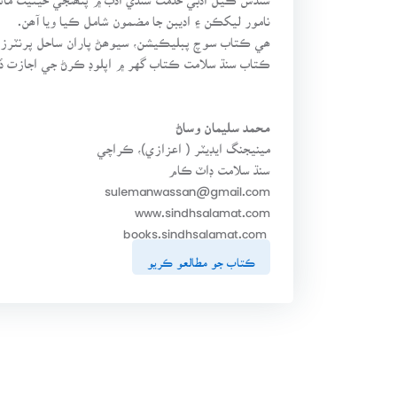
نامور ليکڪن ۽ اديبن جا مضمون شامل ڪيا ويا آھن.
ڪتاب سنڌ سلامت ڪتاب گهر ۾ اپلوڊ ڪرڻ جي اجازت ڏ
محمد سليمان وساڻ
مينيجنگ ايڊيٽر ( اعزازي)، ڪراچي
سنڌ سلامت ڊاٽ ڪام
sulemanwassan@gmail.com
www.sindhsalamat.com
books.sindhsalamat.com
ڪتاب جو مطالعو ڪريو