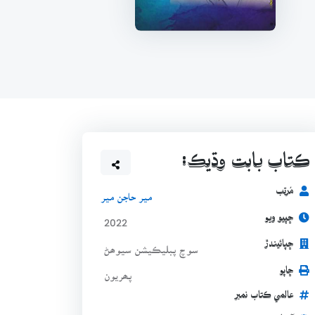
ڪتاب بابت وڌيڪ:
مُرتب
مير حاجن مير
ڇپيو ويو
2022
ڇپائيندڙ
سوچ پبليڪيشن سيوھڻ
ڇاپو
پھريون
عالمي ڪتاب نمبر