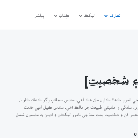
تعارف
ليکڪ
ڪِتابَ
پبلشر
ن ۽ شخصيت]
سيد خاندان سان تعلق رکندڙ ڊاڪٽر عابد مظhر سنڌ جي نامور ڪھاڻيڪارن مان ھڪ آهي. سندس سڃاڻپ رڳو ڪھاڻيڪار نہ
صوم، سادگي ۽ ماٺيڻي طبيعت جو مالڪ آهي. سندس ڪيل ادبي خدمت
دس فن ۽ شخصيت بابت سنڌ جي نامور ليکڪن ۽ اديبن جا مضمون شامل
0