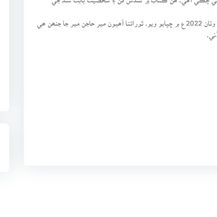
ھي ڪتاب سوچ پبليڪيشن، سيوھڻ پاران ساحل پرنٽرز وٽان 2022ع ۾ ڇپايو ويو. ٿورائتا آھيون مير حاجن مير جا جنھن ھي
ني.