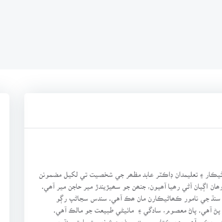
ڻيڪار ۽ تعليمدان ڊاڪٽر عابد مظھر جي شخصيت تي لکيل مضمونن
ن اڳيان آڻي رھيا آھيون، جنھن جو سھيڙيندڙ مير حاجن مير آھي.
ارا جي سيد خاندان سان تعلق رکندڙ ڊاڪٽر عابد مظhر سنڌ جي نامور ڪھاڻيڪارن مان ھڪ آهي. سندس سڃاڻپ رڳو
 پڻ آهي. پاڻ معصوم، سادگي ۽ ماٺيڻي طبيعت جو مالڪ آهي.
ڻي چڪي آهي. ھن ڪتاب ۾ سندس فن ۽ شخصيت بابت سنڌ جي