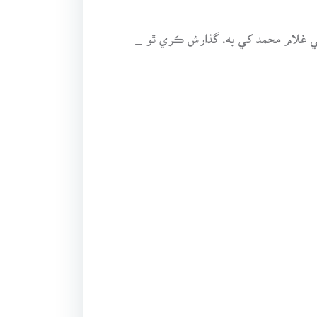
ي غلام محمد کي به. گذارش ڪري ٿو _