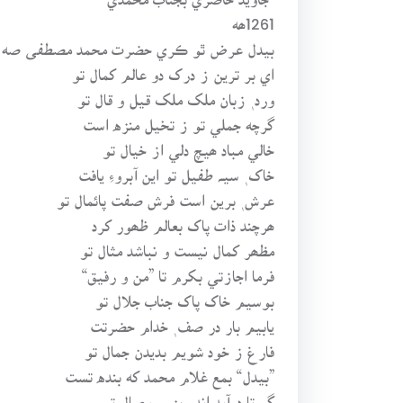
1261ھه
بيدل عرض ٿو ڪري حضرت محمد مصطفى صه کي، ت
اي بر ترين ز درک دو عالم کمال تو
ورد ٖ زبان ملک ملک قيل و قال تو
گرچه جملي تو ز تخيل منزه است
خالي مباد ھيچ دلي از خيال تو
خاک ٖ سيـﮧ طفيل تو اين آبروءِ يافت
عرش ٖ برين است فرش صفت پائمال تو
ھرچند ذات پاک بعالم ظھور کرد
مظھر کمال نيست و نباشد مثال تو
فرما اجازتي بکرم تا ”من و رفيق“
بوسيم خاک پاک جناب جلال تو
يابيم بار در صف ٖ خدام حضرتت
فارغ ز خود شويم بديدن جمال تو
”بيدل“ بمع غلام محمد که بنده تست
گو تا درآيد اندر بزم ٖ وصال تو