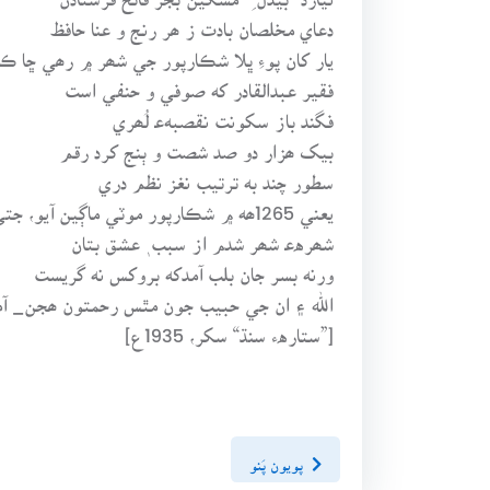
دعاي مخلصان بادت ز ھر رنج و عنا حافظ
يار کان پوءِ ڀلا شڪارپور جي شھر ۾ رھي ڇا ڪن
فقير عبدالقادر که صوفي و حنفي است
فگند باز سکونت نقصبهﻋ لُھري
بيک ھزار دو صد شصت و ٻنج کرد رقم
سطور چند به ترتيب نغز نظم دري
يعني 1265ھه ۾ شڪارپور موٽي ماڳين آيو، جتي 16 ذوالقعد 1289ھه جو زندگيءَ جا زنجير ڇني، وڃي غلام محمد سان مليو. ھڪ جاءِ تي چوي ٿو _
شھرهﻋ شھر شدم از سبب ٖ عشق بتان
ورنه بسر جان بلب آمدکه بروکس نه گريست
الله ۽ ان جي حبيب جون مٿس رحمتون ھجن_ آم
[”ستارهء سنڌ“ سکر، 1935ع]
پويون پَنو