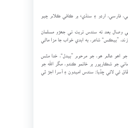
بي، فارسي، اردو ۽ سنڌيءَ ۾ ڪافي ڪلام چيو
ي، باقي وصال بعد ته سندس تربت تي جھڙو مسلمان
د، ”بيڪس“ شاعر، به ابدي خواب جا مزا ماڻي
و اھو عالم ھو، جو مرحوم ”بيدل“، خدا مٿس
ني جو شڪارپور ۾ خاتمو ڪندو، مگر الله جو
اق ئي لائي ڇڏيا؛ سندس اميدون ۽ آسرا اجڙ ٿي