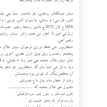
ميان عبدالقادر روھڙيءَ جو باشندو، سنڌ جي 
اٿس. فارسيءَ ۽ سنڌيءَ جا ديوان اٿس، عربيءَ ۽ 
1814ع کان 1872ع تائين زندھه 
زيارتي اچن ٿا، اھڙو ئي ھندو زائر. سندن رو
رھيو آھي.
شڪارپور جي ھڪ درزي نوجوان، ميان غلام محم
پنھنجو رحمتون ريل ڇيل نازل ڪري، آخري روھ
شان، ميان غلام محمد جي عمر وفا نه ڪئي، ۽ ڦو
ويا، ۽ دل جي دنيا سان گڏ، شڪارپور جو شھر به 
آن مخلص يگانـﮧ کـﮧ خوش بود صحبتش
رفت از جھان ماند بدل داغ حسرتش
مقبول حق غلام محمد که ....................
خون شد دلم ز سوز غم، درد فرقتش
يا رب دوام باد بحق ٖ حبيب تو
فيضان ابر رحمت بر خاک تربتش