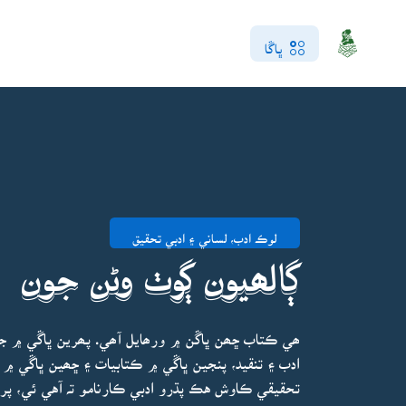
ڀاڱا
لوڪ ادب، لساني ۽ ادبي تحقيق
ڳالھيون ڳوٺ وڻن جون
ھي ڪتاب ڇھن ڀاڱن ۾ ورھايل آھي. پھرين ڀاڱي ۾ جاگ
ادب ۽ تنقيد، پنجين ڀاڱي ۾ ڪتابيات ۽ ڇھين ڀاڱي ۾ 
تحقيقي ڪاوش هڪ پڌرو ادبي ڪارنامو تہ آهي ئي، پر 