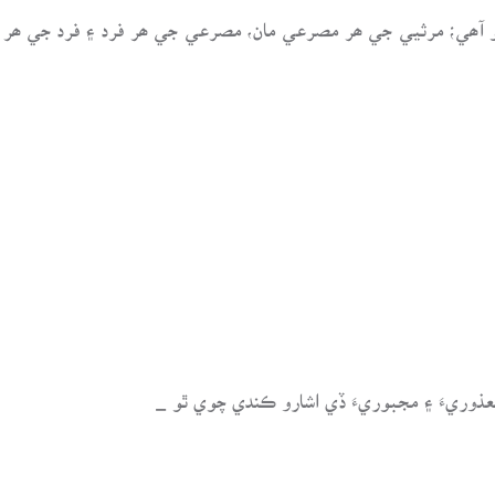
آھي؛ مرثيي جي ھر مصرعي مان، مصرعي جي ھر فرد ۽ فرد جي ھر لف
معذوريءَ ۽ مجبوريءَ ڏي اشارو ڪندي چوي ٿو _