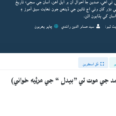
تي آهي. صدين جا احوال اُن ۾ آيل آهن. اسان جي سڄيءَ تاريخ
ي دؤر کان وٺي اڄ تائين جي ڏينھنِ جون نھايت سبق آموز ۽
اسان کي ٻڌايون اٿن.
يٽ ٿيو:
سيد حسام الدين راشدي
ڇاپو پھريون
و
فُل اسڪرين
د جي موت تي ”بيدل “ جي مرثيه خواني)