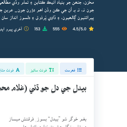
مخزن، جنھن جو بنياد انيڪ ڪتابن ۽ تمام وڏي مطالعي 
جون نہ، تہ بہ اُن جي ڪن وڏن اهم دؤرن جون_ عربن ج
پيرائتيون ڳالھيون، ۽ ڏاڍي پُرذوق ۽ دلسوز انداز سان 
4.5/5.0
555
153
آخري ڀيرو اپڊ
فھرست
فونٽ سائيز
فونٽ مٽاي
بيدل جي دل جو ڌڻي (غلام محم
بغم خوگر شو ”بيدل“ بسوز ٖ فرقتش ميساز
دريغا روزگار عشرت ندارد پائداريھا