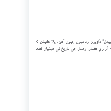
و. سندس موت تي ”بيدل“ ڏاڍيون رباعيون چيون آھن؛ ڀلا ڪيئن نه
زاري ڪندو! وصال جي تاريخ تي ھيٺيان قطعا