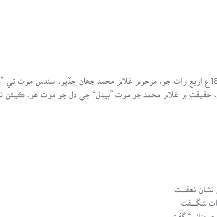
مقطع مان معلوم ٿئي ٿو ته 19 جمادي الاخر 1861ع اربع رات جو، مرحوم غلام محمد جھان ڇڏي
حقيقت ۾ غلام محمد جو موت ”بيدل“ جي دل جو موت ھو. ڪيئن نه آ
ي نشان نھفـــــت
ات شگـــــفت
 روضـﮧﻋ جنانم“ گفت