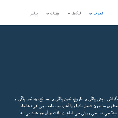
تعارف
ليکڪ
ڪِتابَ
پبلشر
رافي ، ٻئي ڀاڱي ۾ تاريخ، ٽئين ڀاڱي ۾ سوانح، چوٿين ڀاڱي ۾
متفرق مضمون شامل ڪيا ويا آھن. پيرصاحب جي هيءَ عالمانہ
سنڌ جي تاريخي ورثي جي املھہ دريافت ۽ اُن جو هڪ بي بھا