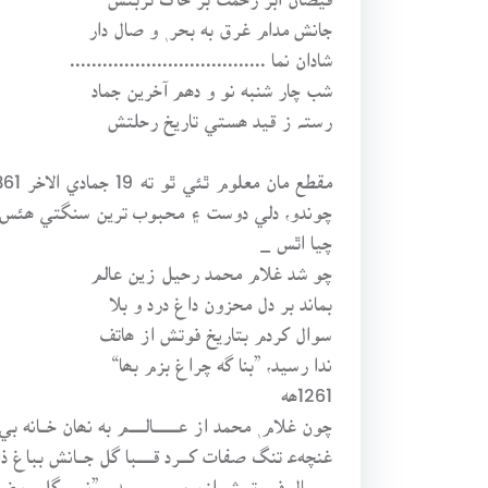
جانش مدام غرق به بحر ٖ و صال دار
شادان نما ....................................
شب چار شنبه نو و دھم آخرين جماد
رستـﮧ ز قيد ھستي تاريخ رحلتش
چوندو، دلي دوست ۽ محبوب ترين سنگتي ھئس. 
چيا اٿس _
چو شد غلام محمد رحيل زين عالم
بماند بر دل محزون داغ درد و بلا
سوال کردم بتاريخ فوتش از ھاتف
ندا رسيد، ”بنا گه چراغ بزم بھا“
1261ھه
چون غلام ٖ محمد از عـــــــــــالـــــــم به نھان خـــانه ب
غنچهﻋ تنگ صفات کــــرد قـــــــبا گل جـــانش بباغ ذ
ســـــــال فـــــوتـــــش ازو بـــــپـــــرسيدم ”نـــــو گل