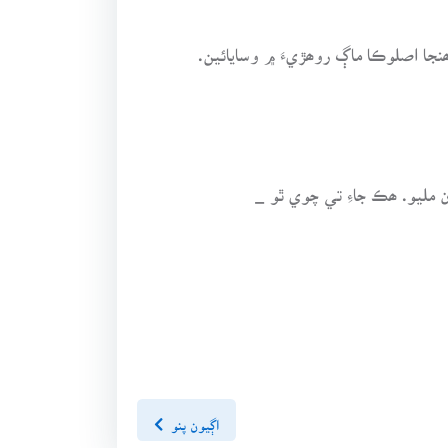
نجا اصلوڪا ماڳ روھڙيءَ ۾ وسايائين.
اڳيون پنو