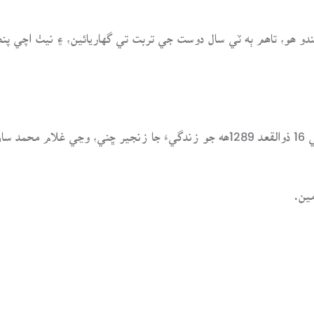
دو ھو، تاھم ٻه ٽي سال دوست جي تربت تي گهاريائين، ۽ نيٺ اچي پنھ
ين.