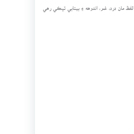
ظ مان درد، غم، اندوھه ۽ بيتابي ٽپڪي رھي