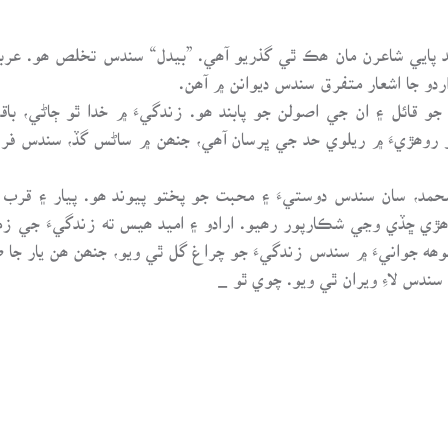
بلند پايي شاعرن مان ھڪ ٿي گذريو آھي. ”بيدل“ سندس تخلص ھو. عر
اردو جا اشعار متفرق سندس ديوانن ۾ آھن.
رھيو. تصوف جو قائل ۽ ان جي اصولن جو پابند ھو. زندگيءَ ۾ خدا ٿو ڄاڻ
ضو روھڙيءَ ۾ ريلوي حد جي ڀرسان آھي، جنھن ۾ ساڻس گڏ، سندس فرزن
د، سان سندس دوستيءَ ۽ محبت جو پختو پيوند ھو. پيار ۽ قرب ج
ڙي ڇڏي وڃي شڪارپور رھيو. ارادو ۽ اميد ھيس ته زندگيءَ جي زما
ھه جوانيءَ ۾ سندس زندگيءَ جو چراغ گل ٿي ويو، جنھن ھن يار جا ط
سندس لاءِ ويران ٿي ويو. چوي ٿو _