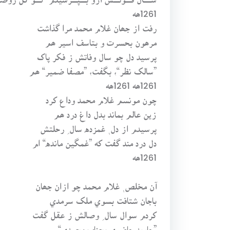
1261ھه
رفت از جھان غلام محمد مرا گذاشت
مرھون بحسرت و بتاسف اسير ھم
پرسيد دل چو سال وفاتش ز فکر پاک
”سالک نظر“، بگفت، ”مصفا ضمير“ ھم
1261ھه 1261ھه
چون مونسم غلام محمد وداع کرد
زين عالم بماند بدل داغ درد ھم
پرسيدم از دل ٖ غمزده سال ِ رحلتش
دل درد مند گفت که ”غمگين مانده“ ام
1261ھه
آن مخلص ٖ غلام محمد چو ازان جھان
باجان شتافت بسوي ملک سرمدي
کردم سوال سال ِ وصالش ز عقل گفت
”جاويد حاضري بجناب محمدي“