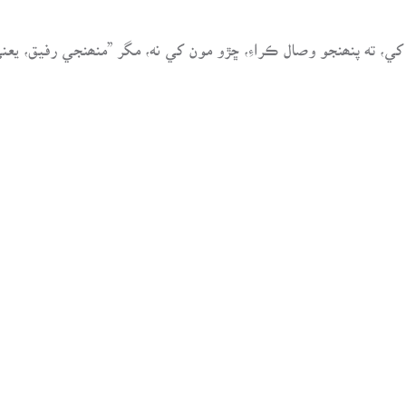
ه پنھنجو وصال ڪراءِ، ڇڙو مون کي نه، مگر ”منھنجي رفيق، يعن