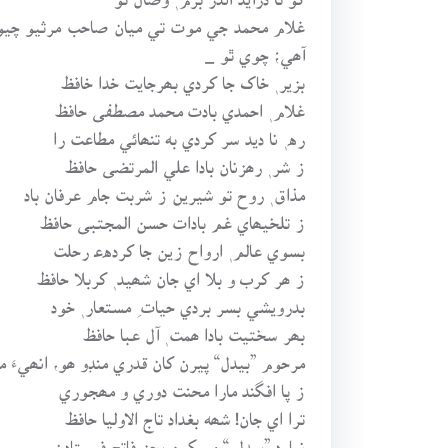
غلام محمد جي موت تي ميان صاحب مرثيو چيو 
آھي؛ چوي ٿو _
بزير ٖ خاک جا کردي بھرجايت خدا خافظ
غلام ٖ احمدي بادت محمد مصطفى حافظ
ره ٖ نا ديد سر کردي به تنھائي مطاعت را
ز شر ٖ رھزنان بادا علي المرتضى حافظ
مذاق ٖ روح تو شيرين ز شربت جام عرفان باد
ز تلخيھاي غم بادات حسن المجتبى حافظ
بسوي عالم ٖ ارواح زين جا کردهﻋ رحلت
ز ھر کرب و بلا اي جان شھيد ٖ کربلا حافظ
بدرويشي بسر بردي حيات ِ مستعار ٖ خود
بھر سختيت بادا ھمت ٖ آل عبا حافظ
مرحوم ”بيدل“ پيرن کان قدري منڊو ھو، انھيءَ 
ز پا افگند مارا محنت دوري و مھجوري
ترا اي جان! شھه بغداد تاج الاوليا حافظ
نيارد ”بيدل ِ“ مسکين بجز فاتح فرستادن