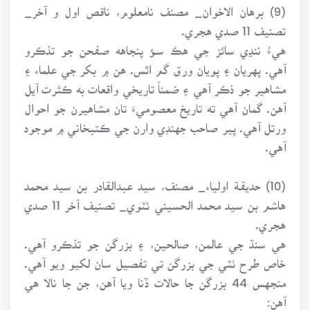
(9) برهان الاخوان_ مصنف نامعلوم، ناقص اول و آخر_
تصنيف 11 صدي هجري.
هيءُ ننڍي سائز جي هڪ سـﺆ پنجاهه صفحن جو تذڪرو
آهي. پهريان ۽ پويان ورق گم اٿس. هن ۾ بکر جي علماء ۽
مشاهير جو ذڪر آهي ۽ ضمناً تاريخي واقعات به ڪثرت آيل
آهن. گمان آهي ته تاريخ معصوميءَ تان مشاهيرن جو احوال
ورتل آهي. پير صاحب جهنڊي وارن جي ڪتبخاني ۾ موجود
آهي.
(10) حديقـﺔ اولياء_ مصنف، سيد عبدالقادر بن سيد محمد
هاشم بن سيد محمد الحسيني ٺٽوي_ تصنيف آخر 11 صدي
هجري.
هي سنڌ جي عالمن، صالحين، ۽ بزرگن جو تذڪرو آهي.
خاص طرح ٺٽي جي بزرگن تي تفصيل سان لکيو ويو آهي.
منجهس 44 بزرگن جا حالات ڏنا ويا آهن، جن جا نالا هي
آهن: