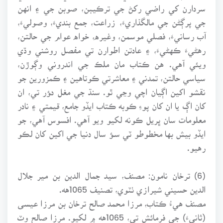
سردارن کي راضي رکڻ جي ترڪيبن، صوبن جي ۽ انهن
جي پرڳڻن جي مالگذاريءَ، زراعت، جمع بنديءَ، وصوليءَ،
آب رسانيءَ، فصلي موسمن، وغيره، خواه عوام جي حالتن،
رهڻيءَ ڪهڻيءَ، ۽ عادتن اطوارن تي مفصل روشني وڌي
ويئي آهي. هن ڪتاب مان ملڪ جي اندروني وڳوڙن،
سياسي حالتن، تمدني ۽ معاشرتي ڪوتاهين ۽ ڪمزورين جو
نقشو اکين اڳيان اچي وڃي ٿو. سنڌ جي مغل دﺆر تي، ان
کان اڳ يا ان کان پوءِ ڪوبه ڪتاب ايڏو جامع، قيمتي ۽ نادر
معلومات سان ڀريل ڪونه لکيو ويو آهي. افسوس آهي، جو
ايڏو بيش بها مخطوطو ٽي سـﺆ سال دنيا جي اکين کان لڪو
رهيو.
(6) ترخان نامون: مصنف، سيد جمال الدين بن مير جلال
الدين حسيني شيرازي ٺٽوي، تصنيف 1065هه.
مصنف هيءُ ڪتاب، مرزا محمد صالح ترخان بن مرزا عيسى
(ثانيءَ) جي فرمائش تي، 1065هه ۾ لکيو. مرزا صالح وٽ