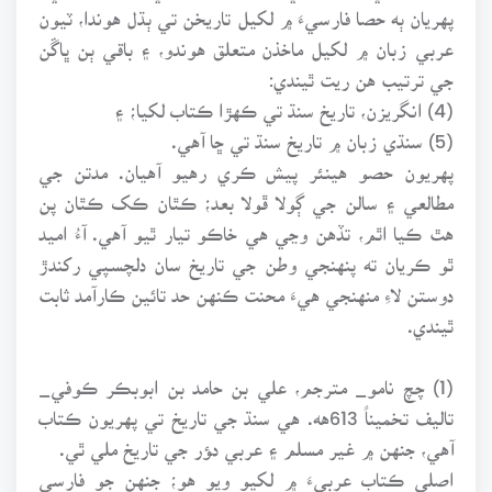
پهريان ٻه حصا فارسيءَ ۾ لکيل تاريخن تي ٻڌل هوندا، ٽيون
عربي زبان ۾ لکيل ماخذن متعلق هوندو، ۽ باقي ٻن ڀاڱن
جي ترتيب هن ريت ٿيندي:
(4) انگريزن، تاريخ سنڌ تي ڪهڙا ڪتاب لکيا؛ ۽
(5) سنڌي زبان ۾ تاريخ سنڌ تي ڇا آهي.
پهريون حصو هينئر پيش ڪري رهيو آهيان. مدتن جي
مطالعي ۽ سالن جي ڳولا ڦولا بعد؛ ڪٿان ڪک ڪٿان پن
هٿ ڪيا اٿم، تڏهن وڃي هي خاڪو تيار ٿيو آهي. آءُ اميد
ٿو ڪريان ته پنهنجي وطن جي تاريخ سان دلچسپي رکندڙ
دوستن لاءِ منهنجي هيءَ محنت ڪنهن حد تائين ڪارآمد ثابت
ٿيندي.
(1) چچ نامو_ مترجم، علي بن حامد بن ابوبڪر ڪوفي_
تاليف تخميناً 613هه. هي سنڌ جي تاريخ تي پهريون ڪتاب
آهي، جنهن ۾ غير مسلم ۽ عربي دﺆر جي تاريخ ملي ٿي.
اصلي ڪتاب عربيءَ ۾ لکيو ويو هو؛ جنهن جو فارسي