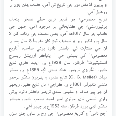
۽ پويون اڌ مغل دﺆر جي تاريخ تي آهي. ڪتاب چئن جزن ۾
ورهايل آهي.
تاريخ معصوميءَ جو قديم ترين خطي نسخو، پنجاب
يونيورسٽيءَ جي ڪتابخاني ۾ موجود آهي، جنهن جي
ڪتاب جو سال 1017هه آهي، يعني مصنف جي وفات کان 3
سال پوءِ لکيو ويو ۽ تصنيف ٿيڻ کان تقريباَ 8 سال بعد ۾
ان جي ڪتابت ٿي. ڊاڪٽر دائود پوٽي صاحب، ”تاريخ
معصوميءَ“ کي بمبئي جي ” ڀنڊاڪر اورينٽل ريسرچ
انسٽيٽيوٽ“ طرفان، سال 1938ع ۾، ايڊٽ ڪري شايع
ڪيو. انگريزي ترجمو، هڪ صدي اڳ 1855ع ۾، مسٽر
ميلٽ (G. G. Mellet) شايع ڪيو، ۽ پهريون سنڌي ترجمو
منشي ننديرام، 1861ع ۾، ڪراچيءَ مان شايع ڪيو. ويجهو
ان جو ٻيو صاف ۽ سليس سنڌي ترجمو ڊاڪٽر دائود پوٽي
واري نسخي تان، مولوي امير احمد صاحب ڪيو، جيڪو
سنڌي ادبي بورڊ طرفان، سنه 1953ع ۾ ڇپيو آهي.
”چچ نامي“ ۽ ”تاريخ معصوميءَ“ جي وچ ۾ ساڍن چئن سوَن