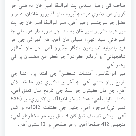
صاحب ٿي رهيا، سندس پٽ ابوالبقا امير خان به هتي جو
گورنر هو. دنيوي عزت ۽ آبروءَ سان گڏ پورو خاندان، علم و
فضل جو سرچشمو رهيو آهي. مير ابوالبقا امير خان جو پٽ
مير عبدالڪريم امير خان به سنڌ جو صوبه دار هو. ٺٽي جا
اميرخاني سيد انهيءَ قبيلي مان آهن. هن گهراڻي جي هر
فرد بلندپايه تصنيفون يادگار ڇڏيون آهن. جن مان ”مظهر
شاهجهاني“ ۽ ”رقائم ڪرائم“ جو ذڪر هن مضمون ۾ ٿي
رهيو آهي.
مير ابوالقاسم، ”منشات نمڪين“ جي ابتدا ۾، انشا جي
تاريخ بيان ڪئي آهي، ۽ آخر ۾ اڪبري دﺆر جا خط ڏنل
آهن، جن مان ڪيترن جو سنڌ جي تاريخ سان تعلق آهي.
ڪتاب ناياب آهي؛ هڪ نسخو انڊيا آفيس لائبرريءَ ۾ (535
نمبر تي) موجود آهي، جنهن جي ڪتابت 1012هه ۾ ٿيل
آهي، ليڪن تصنيف ٿيڻ کان 6 سال پوءِ جو مخطوطو آهي؛
منجهس 412 صفحا آهن، ۽ هر صفحي ۾ 13 سٽون آهن.