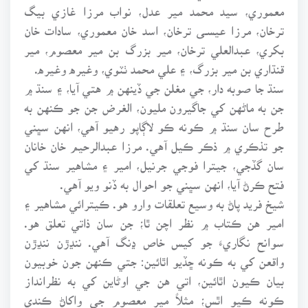
معموري، سيد محمد مير عدل، نواب مرزا غازي بيگ
ترخان، مرزا عيسـى ترخان، اسد خان معموري، سادات خان
بکري، عبدالعلي ترخان، مير بزرگ بن مير معصوم، مير
قنڌاري بن مير بزرگ، ۽ علي محمد ٺٽوي، وغيره وغيره.
سنڌ جا صوبه دار، جي مغلن جي ڏينهن ۾ هتي آيا، ۽ سنڌ ۾
جن به ماڻهن کي جاگيرون مليون، الغرض جن جو ڪنهن به
طرح سان سنڌ ۾ ڪونه ڪو لاڳاپو رهيو آهي، انهن سڀني
جو تذڪري ۾ ذڪر ڪيل آهي. مرزا عبدالرحيم خان خانان
سان گڏجي، جيترا فوجي جرنيل، امير ۽ مشاهير سنڌ کي
فتح ڪرڻ آيا، انهن سڀني جو احوال به ڏنو ويو آهي.
شيخ فريد پاڻ به وسيع تعلقات وارو هو. ڪيترائي مشاهير ۽
امير هن ڪتاب ۾ نظر اچن ٿا؛ جن سان ذاتي تعلق هو.
سوانح نگاريءَ جو کيس خاص ڍنگ آهي. ننڍڙن ننڍڙن
واقعن کي به ڪونه ڇڏيو اٿائين: جتي ڪنهن جون خوبيون
بيان ڪيون اٿائين، اتي هن جي اوڻاين کي به نظرانداز
ڪونه ڪيو اٿس؛ مثلاً مير معصوم جي واکاڻ ڪندي