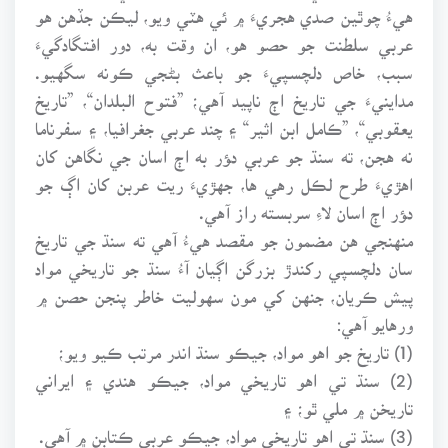
هيءُ چوٿين صدي هجريءَ ۾ ئي هٽي ويو، ليڪن جڏهن هو
عربي سلطنت جو حصو هو، ان وقت به، دور افتگادگيءَ
سبب، خاص دلچسپيءَ جو باعث بڻجي ڪونه سگهيو.
مداينيءَ جي تاريخ اڄ ناپيد آهي؛ ”فتوح البلدان“، ”تاريخ
يعقوبي“، ”ڪامل ابن اثير“ ۽ چند عربي جغرافيا، ۽ سفرناما
نه هجن، ته سنڌ جو عربي دﺆر به اڄ اسان جي نگاهن کان
اهڙيءَ طرح لڪل رهي ها، جهڙيءَ ريت عربن کان اڳ جو
دﺆر اڄ اسان لاءِ سربسته راز آهي.
منهنجي هن مضمون جو مقصد هيءُ آهي ته سنڌ جي تاريخ
سان دلچسپي رکندڙ بزرگن اڳيان آءُ سنڌ جو تاريخي مواد
پيش ڪريان، جنهن کي مون سهوليت خاطر پنجن حصن ۾
ورهايو آهي:
(1) تاريخ جو اهو مواد، جيڪو سنڌ اندر مرتب ڪيو ويو؛
(2) سنڌ تي اهو تاريخي مواد، جيڪو هندي ۽ ايراني
تاريخن ۾ ملي ٿو؛ ۽
(3) سنڌ تي اهو تاريخي مواد، جيڪو عربي ڪتابن ۾ آهي.