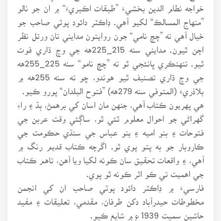
خواجه نطام الدين بخشيءَ ”طبقات اڪبريءَ“ ۾ ان جو نالو
”منهاج المسالڪ“ لکيو آهي. ڊاڪٽر دائود پوٽي صاحب جو
خيال آهي ته ”چچ نامي“ جون روايتون مدايني تان ورتل نظر
اچن ٿيون. مدايني سنه 215_225هه جي وچ ڌاري فوت
ٿيو. تنهنڪري ڀانئجي ٿو ته ”چچ نامو“ سنه 225_255هه
جي وچ ڌاري تصنيف ٿيو هوندو، ڇو ته سنه 255هه ۾
بلاذريءَ (المتوفي سنه 279هه) ”فتوح البلدان“ پورو ڪيو.
هي پهريون ڪتاب آهي، جنهن مان اسان کي برهمڻ، ٻڌ ۽ راءِ
گهراڻي جو احوال معلوم ٿئي ٿو، ساڳئي وقت عربن جي
فتوحات ۽ بنو اميه ۽ بنو عباس جي سنڌي حڪومت جي
ڪاروبار جو به پتو پوي ٿو. اگرچه ڪتاب قديم رنگ ۾
آهي، ۽ واقعات تحقيق سان ڪونه لکيا ويا آهن، تاهم ڪتاب
جي اهميت تي ڪو اثر ڪونه ٿو پوي.
فارسيءَ ۾ ڊاڪٽر دائود پوٽي صاحب ان کي انجمن
مخطوطات حيدرآباد دکن طرفان، مقدمي، تعليقات ۽ مفيد
حاشين سميت 1939ع ۾ شايع ڪيو.