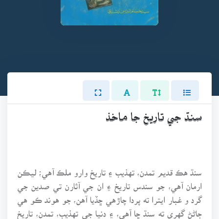
سنڌ جي تاريخ جا ماخذ
سنڌ هڪ قديم تمدن، تهذيب ۽ تاريخ وارو ملڪ آهي؛ ليڪن
ارمان آهي، جو سندس تاريخ ۽ ان جي آثارن تي صدين جي
گرد و غبار ايترا ته پردا چاڙهي ڇڏيا آهن، جو هوند ڪو هي
ڄاڻڻ گهري ته سنڌ ڇا آهي، ۽ دنيا جي تهذيب، تمدن، تاريخ