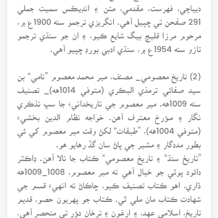
ديباچي، فهرست، مقدمي، متن ۽ انڊيڪس سميت جملي
291 صفحن تي ڇپيل آهي. انگريزي ترجمو سنه 1900ع ۾،
مرحوم مرزا قليچ بيگ شايع ڪيو، ۽ ان جو سنڌي ترجمو
تازو سنه 1954ع ۾، سنڌي ادبي بورڊ ڇپيو آهي.
(2) تاريخ معصومي_ مصنف، مير محمد معصوم ”نامي“ بن
سيد صفائي ترمذي البڪري (متوفي 1014هه)_ تصنيف
سنه 1009هه. مير معصوم جي تاريخدانيءَ جا سڀ تذڪري
نگار ۽ مـﺆرخ معترف آهن. خواجه نظام الدين بخشيءَ
(متوفي 1004هه)، ”طبقات“ لکڻ وقت مير معصوم کي ئي
بطور مددگار ۽ مشير جي پاڻ سان گڏ رهايو هو.
”تاريخ سنڌ“ ۽ تاريخ معصومي“ ڪتاب جا نالا آهن. ڊاڪٽر
دائود پوٽي جو خيال آهي ته مير معصوم، 1008_1009هه
ڌاري، اهو ڪتاب تصنيف ڪيو، ڇاڪاڻ ته انهيءَ قسم جي
شهادت ڪتاب مان ملي ٿي. ڪتاب جو پهريون حصو، قديم
تاريخ، اسلامي عهد، ۽ ارغون ۽ ترخان دﺆر تي منحصر آهي،