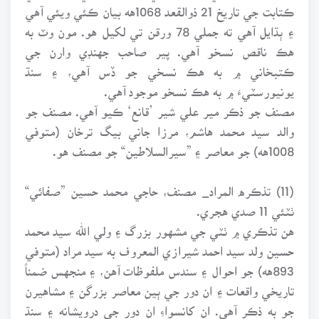
ڪتابت جي تاريخ 21 ذوالقعد 1068هه بيان ڪئي ويئي آهي
۽ ٻڌايل آهي ته جملي 78 ورقن تي لکيل هو. مون وٽ به
هڪ ناقص نسخو آهي. پير صاحب جهنڊي وارن جي
ڪتبخاني ۾ به هڪ نسخي جو ڏس آهي، ۽ سنڌ
يونيورسٽيءَ ۾ به هڪ نسخو موجود آهي.
مصنف جو ذڪر مير علي شير ’قانع‘ ڪيو آهي. مصنف جو
والد سيد محمد هاشم، مرزا جاني بيگ ترخان (متوفي
1008هه) جو معاصر ۽ ”سيرالسلاطين“ جو مصنف هو.
(11) تذڪره المراد_ مصنف، حاجي محمد حسين ”صفائي“
ٺٽئي 11 صدي هجري.
هن تذڪري ۾ ٺٽي جي مشهور بزرگ ۽ ولي الله سيد محمد
حسين ولد سيد احمد شيرازي المعروف به سيد مراد (متوفي
893هه) جو احوال ۽ سندس ملفوظات آهن، ۽ منجهس ضمناً
تاريخي واقعات ۽ ان دور جي ٻين معاصر بزرگن ۽ مشاهيرن
جو به ذڪر آهي. ان کانسواءِ ان دور جي درويشانه ۽ سنڌ