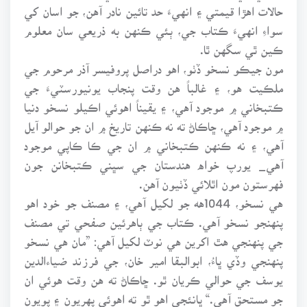
حالات اهڙا قيمتي ۽ انهيءَ حد تائين نادر آهن، جو اسان کي
سواءِ انهيءَ ڪتاب جي، ٻئي ڪنهن به ذريعي سان معلوم
ڪين ٿي سگهن ٿا.
مون جيڪو نسخو ڏٺو، اهو دراصل پروفيسر آذر مرحوم جي
ملڪيت هو، ۽ غالباً هن وقت پنجاب يونيورسٽيءَ جي
ڪتبخاني ۾ موجود آهي، ۽ يقيناً اهوئي اڪيلو نسخو دنيا
۾ موجود آهي، ڇاڪاڻ ته نه ڪنهن تاريخ ۾ ان جو حوالو آيل
آهي، ۽ نه ڪنهن ڪتبخاني ۾ ان جي ڪا ڪاپي موجود
آهي_ يورپ خواه هندستان جي سڀني ڪتبخانن جون
فهرستون مون اٿلائي ڏٺيون آهن.
هي نسخو، 1044هه جو لکيل آهي، ۽ مصنف جو خود اهو
پنهنجو نسخو آهي. ڪتاب جي ٻاهرئين صفحي تي مصنف
جي پنهنجي هٿ اکرين هي نوٽ لکيل آهي: ”مان هي نسخو
پنهنجي وڏي ڀاءُ، ابوالبقا امير خان، جي فرزند ضياءالدين
يوسف جي حوالي ڪريان ٿو. ڇاڪاڻ ته هن وقت هوئي ان
جو مستحق آهي.“ ڀانئجي اهو ٿو ته اهوئي پهريون ۽ پويون