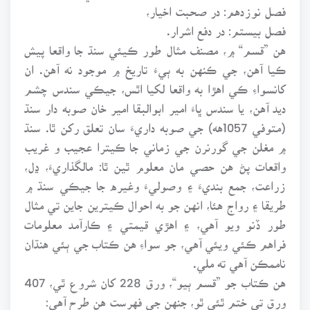
فصل نوزدهم: در صحبت اخيار،
فصل بيستم: در دفع اشرار.
هن ”قسم“ ۾، مصنف مثال طور ڪيئي سنڌ جا واقعا پيش
ڪيا آهن، جي ڪنهن به ٻيءَ تاريخ ۾ موجود نه آهن. ان
کانسواءِ ڪي اهڙا به واقعا لکيا اٿس، جيڪي سندس چشم
ديد آهن، يا سندس ڀاءَ امير ابوالبقا امير خان صوبه دار سنڌ
(متوفي 1057هه) جي صوبه داريءَ سان تعلق رکن ٿا. سنڌ
۾ مغلن جي گورنرن جي زماني جا ڪيترا عجيب و غريب
واقعات پڻ هن حصي مان معلوم ٿين ٿا: مالگذاريءَ، ڍل،
زراعت، جمع بنديءَ ۽ وصوليءَ وغيره جا جيڪي سنڌ ۾
طريقا ۽ رواج هئا، انهن جو به احوال ڪيترين جاين تي مثال
طور ڏنو ويو آهي، ۽ اهڙي قيمتي ۽ ڪارآمد معلومات
فراهم ڪئي ويئي آهي، جو سواءِ هن ڪتاب جي ٻئي هنڌان
ناممڪن آهي ته ملي.
هن ڪتاب جو ”قسم ٻيو“، ورق 228 کان شروع ٿي، 407
ورق تي ختم ٿئي ٿو، جنهن جي فهرست هن طرح آهي: