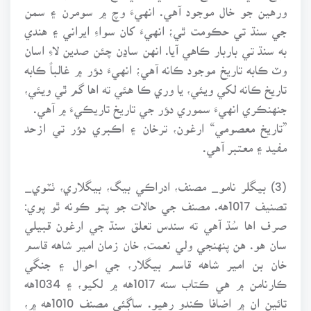
ورهين جو خال موجود آهي. انهيءَ وچ ۾ سومرن ۽ سمن
جي سنڌ تي حڪومت ٿي؛ انهيءَ کان سواءِ ايراني ۽ هندي
به سنڌ تي باربار ڪاهي آيا. انهن ساڍن چئن صدين لاءِ اسان
وٽ ڪابه تاريخ موجود ڪانه آهي؛ انهيءَ دﺆر ۾ غالباً ڪابه
تاريخ ڪانه لکي ويئي، يا وري ڪا هئي ته اها گم ٿي ويئي،
جنهنڪري انهيءَ سموري دﺆر جي تاريخ تاريڪيءَ ۾ آهي.
”تاريخ معصومي“ ارغون، ترخان ۽ اڪبري دﺆر تي ازحد
مفيد ۽ معتبر آهي.
(3) بيگلر نامو_ مصنف، ادراڪي بيگ، بيگلاري، ٺٽوي_
تصنيف 1017هه. مصنف جي حالات جو پتو ڪونه ٿو پوي:
صرف اها سُڌ آهي ته سندس تعلق سنڌ جي ارغون قبيلي
سان هو. هن پنهنجي ولي نعمت، خان زمان امير شاهه قاسم
خان بن امير شاهه قاسم بيگلار، جي احوال ۽ جنگي
ڪارنامن ۾ هي ڪتاب سنه 1017هه ۾ لکيو، ۽ 1034هه
تائين ان ۾ اضافا ڪندو رهيو. ساڳئي مصنف 1010هه ۾،