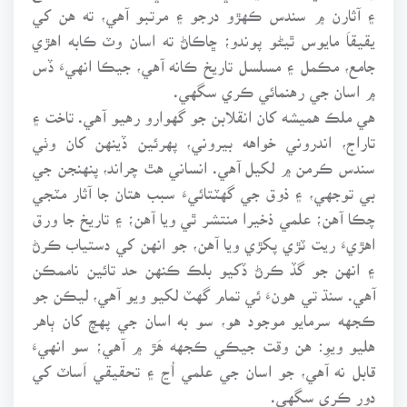
۽ آثارن ۾ سندس ڪهڙو درجو ۽ مرتبو آهي، ته هن کي
يقيقاَ مايوس ٿيڻو پوندو؛ ڇاڪاڻ ته اسان وٽ ڪابه اهڙي
جامع، مڪمل ۽ مسلسل تاريخ ڪانه آهي، جيڪا انهيءَ ڏس
۾ اسان جي رهنمائي ڪري سگهي.
هي ملڪ هميشه کان انقلابن جو گهوارو رهيو آهي. تاخت ۽
تاراج، اندروني خواهه بيروني، پهرئين ڏينهن کان وٺي
سندس ڪرمن ۾ لکيل آهي. انساني هٿ چراند، پنهنجن جي
بي توجهي، ۽ ذوق جي گهٽتائيءَ سبب هتان جا آثار مٽجي
چڪا آهن؛ علمي ذخيرا منتشر ٿي ويا آهن؛ ۽ تاريخ جا ورق
اهڙيءَ ريت ٽڙي پکڙي ويا آهن، جو انهن کي دستياب ڪرڻ
۽ انهن جو گڏ ڪرڻ ڏکيو بلڪ ڪنهن حد تائين ناممڪن
آهي. سنڌ تي هونءَ ئي تمام گهٽ لکيو ويو آهي، ليڪن جو
ڪجهه سرمايو موجود هو، سو به اسان جي پهچ کان ٻاهر
هليو ويوِ: هن وقت جيڪي ڪجهه هَڙ ۾ آهي؛ سو انهيءَ
قابل نه آهي، جو اسان جي علمي اُڃ ۽ تحقيقي اَساٽ کي
دور ڪري سگهي.