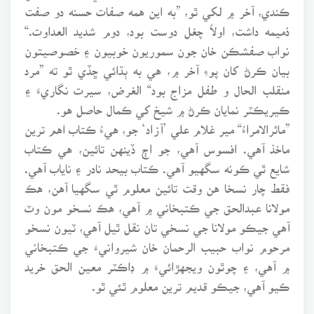
ڪندي، آخر ۾ لکي ٿو، ”به اين همه صفات حسنه دو صفت
ذميمه داشت، اولاً چغل دوست بود، دوم شديد العداوت.“
نواب صفشڪن خان جون سموريون خوبيون ۽ خصوصيتون
بيان ڪرڻ کان پوءِ آخر ۾، هي به ٻڌائي ڇڏي ٿو ته ”مرد
منقلب الحال و طفل مزاج بود“ الغرض، سيرت نگاريءَ ۽
ڪيريڪٽر نمايان ڪرڻ ۾ شيخ کي ڪمال حاصل هو.
”ماثرالامراءُ“ مير غلام علي ’آزاد‘ جو، هيءُ ڪتاب اهم ترين
ماخذ آهي. افسوس آهي، جو اڄ ڏينهن تائين، هي ڪتاب
شايع ٿي ڪونه سگهيو آهي. ڪتاب بيحد نادر ۽ ناياب آهي.
فقط چار نسخا هن وقت تائين معلوم ٿي سگهيا آهن، هڪ
مولانا عبدالحق جي ڪتبخاني ۾ آهي، هڪ نسخو مون وٽ
آهي جيڪو مولانا جي نسخي تان نقل ٿيل آهي، ٽيون نسخو
مرحوم نواب حبيب الرحمان خان شيروانيءَ جي ڪتبخاني
۾ آهي، ۽ چوٿون ويجهڙائيءَ ۾ ڊاڪٽر معين الحق خريد
ڪيو آهي، جيڪو قديم ترين معلوم ٿئي ٿو.