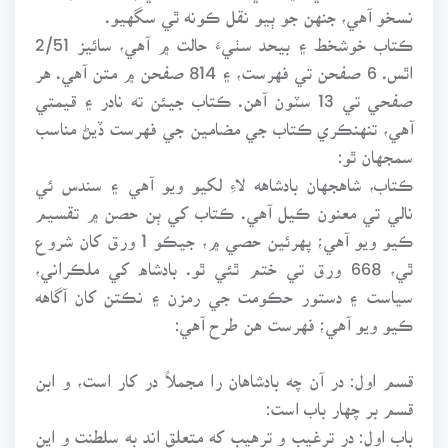
نسخو آهي، جنهن جو ٻيو نقل ڪونه ٿي سگهيو.
ڪتاب خوشخط ۽ بيحد سٺيءَ حالت ۾ آهي، سائيز 2/51
اٿس. 6 صفحن تي فهرست، ۽ 814 صفحن ۾ متن آهي. هر
صفحي تي 13 سٽون آهن. ڪتاب جيئن ته نادر ۽ قيمتي
آهي، تنهنڪري ڪتاب جي مضامين جي فهرست ڏيڻ مناسب
سمجهان ٿو:
ڪتاب، شاهجهان بادشاهه لاءِ لکيو ويو آهي ۽ سندس ئي
نالي تي معنون ڪيل آهي. ڪتاب کي ٻن حصن ۾ تقسيم
ڪيو ويو آهي؛ پهرئين حصي ۾، جيڪو 1 ورق کان شروع
ٿي، 668 ورق تي ختم ٿئي ٿو. بادشاه کي ملڪراني،
سياست ۽ دستور حڪومت جي رمزن ۽ نڪتن کان آگاهه
ڪيو ويو آهي؛ فهرست هن طرح آهي:
قسم اول: در آن چه بادشاهان را مجملاً در کار است، و ابن
قسم بر چهار باب است:
باب اول: در ترغيب و ترهيب که متعلق اند به سلطنت و اين