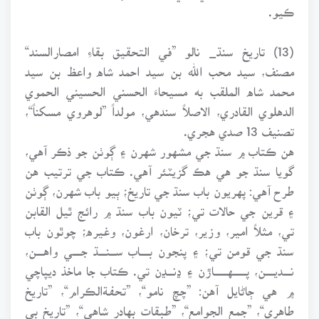
ڪيو.
(13) تاريخ سنڌ_ نالو ”في التحقيق بقاءِ امصارالسند“
مصنف، سيد محب الله بن سيد احمد شاه واعظ بن سيد
محمد شاه الملقب به مسيحاءَ الحسني الحسيني الحموي
الدهلوي القادري، الاصلاً سندهي، مولداً ”لوهروي مسکناً“،
تصنيف 13 صدي هجري.
هن ڪتاب ۾ سنڌ جي مشهور شهرن ۽ ڳوٺن جو ذڪر آهي،
گويا سنڌ جو هي هڪ گزيٽئر آهي. ڪتاب جي ترتيب هن
طرح آهي: پهريون باب سنڌ جي تاريخ؛ ٻيو باب شهرن، ڳوٺن
۽ قرين جي حالات تي؛ ٽيون باب سنڌ ۾ رائج ٿيل القابن
تي، مثلاً امير، وزير، ترخان، ارغون، وغيره؛ چوٿون باب
سنڌ جي قومن تي؛ ۽ پنجون بــــــاب ســــنـــــڌ جــــــي واهـــــن،
نـــــديــــــن، پـــــــــهـــــــــاڙن ۽ ڍنــــڍن تي. ڪتاب جا ماخذ ديپاچي
۾ هي ڄاڻايل آهن: ”چچ نامو“، ”تحفـﺔالڪرام“، ”تاريخ
طاهري“، ”جمع الجوامع“، ”طبقات بهادر شاهي“، ”تاريخ بي