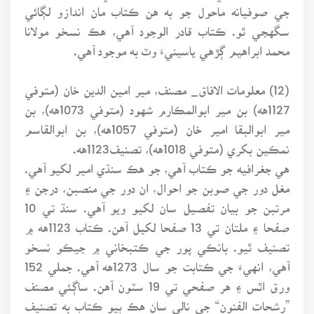
جي صوفيانه ماحول جو به هن ڪتاب مان اندازو لڳائي
سگهجي ٿو. ڪتاب قادر الوجود آهي، هڪ نسخو مولانا
محمد ابراهيم ڳڙهي ياسينيءَ وٽ به موجود آهي.
(12) معلومات الافاق_ مصنف، مير امين الدين خان (متوفي
1127هه) بن مير ابوالمڪارم شهود (متوفي 1073هه)، بن
مير ابوالبقا امير خان (متوفي 1057هه)، بن ابوالقاسم
نمڪين بکري (متوفي 1018هه)، تصنيف1123هه.
هي جغرافيه جو ڪتاب آهي، جو هڪ سنڌي امير لکيو آهي.
مغل دور جي صوبن جو احوال، ان دور جي منصبن، درجن ۽
مرتبن جو بيان تفصيل سان لکيو ويو آهي. سنڌ تي 10
صفحا ۽ ملتان تي 13 صفحا لکيل آهن. ڪتاب 1123هه ۾
تصنيف ٿيو. بانڪي پور جي ڪتبخاني ۾ جيڪو نسخو
آهي، انهيءَ جي ڪتابت جو سال 1273هه آهي. جملي 152
ورق اٿس ۽ هر صفحي تي 19 سٽون آهن. ساڳئي مصنف
”رشحات الفنون“ جي نالي سان هڪ ٻيو ڪتاب به تصنيف