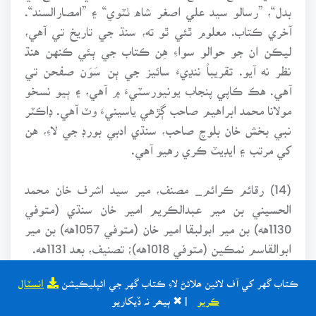
بدل“، ”رسالو سيد علي اصغر شاه ٺٽوي“ ۽ ”امصارالسند“.
آخري ڪتاب. معلوم ٿئي ٿو ته، سنڌ جي تاريخ تي آهي،
ليڪن ان جو حوالو سواءِ هِن ڪتاب جي ٻئي ڪنهن هنڌ
نظر نه آيو. تقريباً ننڍيءَ سائيز جي ٻن سَوَن صفحن تي
آهي. هڪ ڪاپي پنجاب يونيورسٽيءَ ۾ آهي، ۽ ٻيو نسخو
مولانا محمد ابراهيم صاحب ڳڙهي ياسينيءَ وٽ آهي. ڊاڪٽر
نبي بخش خان بلوچ صاحب، سنڌي ادبي بورڊ جي لاءِ، هن
کي مرتب ۽ ايڊيٽ ڪري رهيو آهي.
(14) رقائم ڪرائم_ مصنف، مير سيد اشرف خان محمد
الحسيني بن مير عبدالڪريم امير خان سنڌي (متوفي
1130هه) بن مير ابولبقا امير خان (متوفي 1057هه) بن مير
ابوالقاسم نمڪين (متوفي 1018هه)؛ تصنيف، بعد 1131هه.
هي عالمگير جي رقعات جو مجموعو آهي. هن ۾ ڪيترا
ڪتاب گهر کي آف لائين ھلائڻ لاءِ ڪتاب گهر جي ائپليڪيشن
انسٽال
اهي خط به آهن جيڪي مـﺆلف جي والد امير خان
ڪريو
| ✖ ٻيھر نہ ڏيکاريو
عبدالڪريم ڏانهن عالمگير لکيا آهن. امير خان سنڌ ۾ به