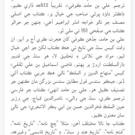
ترجمو علي بن حامد ڪوفيءَ، تقريباً 613هه ڌاري ڪيو.
ڊاڪٽر داﺆد پوٽي صاحب جي خيال ۾، ڪتاب جي اصلي
مصنف جو نالو خواجه امام ابراهيم آهي، جنهن جو حوالو
ڪتاب جي صفحي 151 تي ملي ٿو.
علي بن حامد، جڏهن ڪوفي کان هجرت ڪري اُچ ۾ آيو، ان
وقت کيس سنڌ جي تايخ تي هڪ ڪتاب لکڻ جو اچي خيال
ٿيو. مواد جي تلاش ۽ تحقيق لاءِ هو سنڌ جي قديم
دارالسلطنت اروڙ ۾ پهتو. قاضي اسماعيل بن علي ثقفيءَ
کيس ”منهاج الدين و الملڪ“ نالي هڪ عربي ڪتاب آڻي
ڏنو، جيڪو سندس قول مطابق سندس بزرگن مان ڪنهن جو
تصنيف ڪيل هو. علي بن حامد انهيءَ ڪتاب جو فارسي
ترجمو ڪري، سنڌ جي واليء، ناصرالدين قباچ، جي وزير
عين الملڪ فخرالدين حسن بن ابي بڪر الاشعريءَ جي نالي
سان معنون ڪيو.
ڪتاب جا نالا مختلف آهن، مثلاَ ”چچ نامه“، ”تاريخ نامه“،
”فتح نامه“، ”تاريخ هند و سنڌ“، ۽ ”تاريخ قاسمي“ وغيرهه.