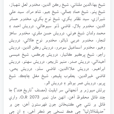
شيخ بهاءالدين ملتاني، شيخ رڪن الدين، مخدوم لعل شهباز،
شيخ پٺو، شيخ حماد جمالي، شيخ جيو، شاه مراد، سيد علي
شيرازي، سيد نظام بکري، شيخ نوح بکري، مخدوم حسام
الدين، مخدوم بلال، قاضي ڏنو سيوهاڻي، درويش احمد ۽
محمد ولدان شيخ هوتي، درويش حسن مقري، مخدوم ساهڙ
لنجار، مخدوم عربي ڌياڻو، مخدوم نوح هالائي، درويش
وهيو، مخدوم اسماعيل سومرو، درويش رڪن الدين، درويش
راڄو، شيخ ڀرڪيو ڪاتيار، درويش چرڪس، شيخ عيسـﻰ
آهيداڻي، درويش صدر، منبو ناريجو، درويش سهتو، درويش
ابراهيم، درويش علاءُالدين، قاضي سڌو، درويش يحـﻰ،
قاضي خيرالدين، يعقوب پليجو، شيخ مغل چاچڪ، شيخ
ڀريو، درويش عمر بودلو ۽ درويش الو.
برٽش ميوزم ۾ آنجهاني سر ايليٽ (مصنف ”تاريخ هند“) جا
چند فائل محفوظ آهن، انهن مان نمبر 2073 O.R. واري
فائل ۾ ٺٽي جي ڪتبخانن جون فهرستون آهن، جن ۾
”حديقـﺔالاوليا“ جي هڪ نسخي جو ذڪر آهي، ۽ ان جي