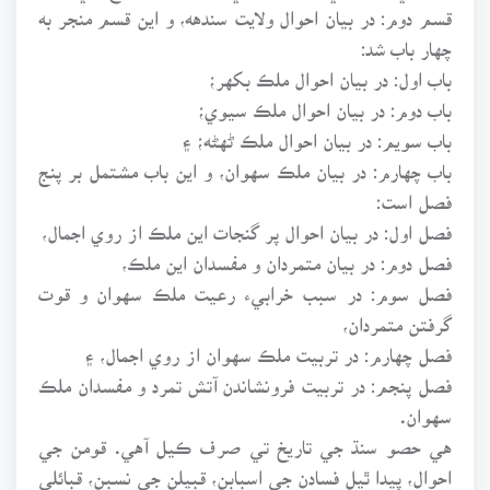
قسم دوم: در بيان احوال ولايت سندهه، و اين قسم منجر به
چهار باب شد:
باب اول: در بيان احوال ملڪ بکهر؛
باب دوم: در بيان احوال ملڪ سيوي؛
باب سويم: در بيان احوال ملڪ ڻهڻه؛ ۽
باب چهارم: در بيان ملڪ سهوان، و اين باب مشتمل بر پنج
فصل است:
فصل اول: در بيان احوال پر گنجات اين ملڪ از روي اجمال،
فصل دوم: در بيان متمردان و مفسدان اين ملڪ،
فصل سوم: در سبب خرابيء رعيت ملڪ سهوان و قوت
گرفتن متمردان،
فصل چهارم: در تربيت ملڪ سهوان از روي اجمال، ۽
فصل پنجم: در تربيت فرونشاندن آتش تمرد و مفسدان ملڪ
سهوان.
هي حصو سنڌ جي تاريخ تي صرف ڪيل آهي. قومن جي
احوال، پيدا ٿيل فسادن جي اسبابن، قبيلن جي نسبن، قبائلي