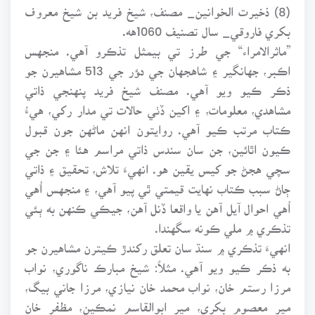
(8) ذخيرت الخوانين_ مصنف، شيخ فريد بن شيخ معروف
بکري فاروقي_ سال تصنيف 1060هه.
”ماثرالامراء“ جي طرز تي بيمثل تذڪرو آهي. منجهس
اڪبر، جهانگير ۽ شاهجهان جي دﺆر جي 513 مشاهيرن جو
ذڪر ڪيو ويو آهي. مصنف شيخ فريد پنهنجي ذاتي
مشاهدي، معلومات، ۽ اکين ڏٺي حالات تي مدار رکي، هيءُ
ڪتاب مرتب ڪيو آهي. روايتون انهن ماڻهن جون قبول
ڪيون اٿائين، جن سان سندس ذاتي مراسم هئا ۽ جن جي
سچي هجڻ جو کيس يقين هو. انهيءَ تلاش، تحقيق ۽ ذاتي
ڄاڻ سبب ڪتاب نهايت قيمتي ٿي پيو آهي، ۽ منجهس اُهي
اُهي احوال آيل آهن يا واقعا ڏنل آهن، جيڪي ڪنهن به ٻئي
تذڪري ۾ ملي ڪونه سگهندا.
انهيءَ تذڪري ۾ سنڌ سان تعلق رکندڙ ڪيترن مشاهيرن جو
به ذڪر ڪيو ويو آهي. مثلاً: شيخ مبارڪ ناگوري، نواب
مرزا رستم خان، نواب محمد خان نيازي، مرزا جاني بيگ،
مير معصوم بکري، مير ابوالقاسم نمڪين، مظفر خان