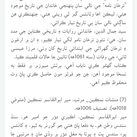
”ترخان نامه“ جي نالي سان پنهنجي خاندان جي تاريخ موجود
هئي، ليڪن اها وٽانئس گم ٿي ويئي هئي، جنهنڪري هن
ساڳئي نالي سان ٻي تاريخ تيار ڪرائي.
سيد جمال الدين، خانداني روايات ۽ تاريخي ڪتابن جي مدد
سان، هيءُ نئون ترخان نامو لکي تيار ڪيو، ۽ ان ۾ ارغون
۽ ترخان گهراڻي جي ابتدائي تاريخ کان وٺي، مرزا عيسـى
ثانيءَ جي وفات (سنه 1061هه) تائين جا حالات قلمبند ڪيا.
ڪتاب گهڻو ڪري ناياب آهي، برٽش ميوزم ۾ فقط ٻه
نسخا موجود آهن، جن جو فوٽو مون حاصل ڪري پاڻ وٽ
محفوظ ڪيو آهي.
(7) منشات نمڪين_ مرتب، مير ابوالقاسم نمڪين (متوفي
1018هه)، تصنيف 1006هه.
مير ابوالقاسم نمڪين، اڪبري دﺆر جو امير هو. سنڌ
سندس وطن هو. ٻه دفعا پاڻ هتي جو گورنر به ٿيو، ۽ کانئس
پوءِ سندس پٽ ۽ پوٽا به مغل دﺆر ۾ وڏي مان ۽ مرتبي جا