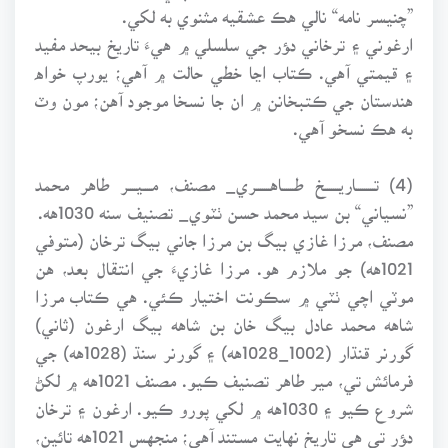
”چنيسر نامه“ نالي هڪ عشقيه مثنوي به لکي.
ارغوني ۽ ترخاني دﺆر جي سلسلي ۾ هيءَ تاريخ بيحد مفيد
۽ قيمتي آهي. ڪتاب اڃا خطي حالت ۾ آهي؛ يورپ خواه
هندستان جي ڪتبخانن ۾ ان جا نسخا موجود آهن؛ مون وٽ
به هڪ نسخو آهي.
(4) تـــــــــاريـــــــخ طــــــاهـــــــري_ مصنف، مــــيــــر طاهر محمد
”نسياني“ بن سيد محمد حسن ٺٽوي_ تصنيف سنه 1030هه.
مصنف، مرزا غازي بيگ بن مرزا جاني بيگ ترخان (متوفي
1021هه) جو ملازم هو. مرزا غازيءَ جي انتقال بعد، هن
موٽي اچي ٺٽي ۾ سڪونت اختيار ڪئي. هي ڪتاب مرزا
شاهه محمد عادل بيگ خان بن شاهه بيگ ارغون (ثاني)
گورنر قنڌار (1002_1028هه) ۽ گورنر سنڌ (1028هه) جي
فرمائش تي، مير طاهر تصنيف ڪيو. مصنف 1021هه ۾ لکڻ
شروع ڪيو ۽ 1030هه ۾ لکي پورو ڪيو. ارغون ۽ ترخان
دﺆر تي هي تاريخ نهايت مستند آهي؛ منجهس 1021هه تائين،