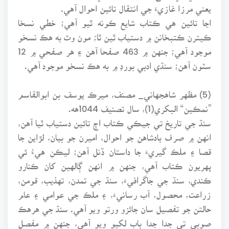
يعني مرزا غازيءَ جي انتقال تائين احوال آهي.
اڃا تائين هي ڪتاب شايع ڪونه ٿيو آهي؛ خطي نسخا
ڪيترن ڪتبخانن ۾ دستياب ٿين ٿا؛ مون وٽ به هڪ نسخو
موجود آهي؛ جنهن ۾ 463 صفحا آهن ۽ هر صفحي ۾ 12
سٽون آهن؛ سنڌي ادبي بورڊ ۾ به هڪ نسخو موجود آهي.
(5) مظهر شاهجهاني_ مصنف، ميرڪ يوسف بن ابوالقاسم
”نمڪين“ البکري(1)، سال تصنيف 1044هه.
سنڌ جي تاريخ تي جيڪي ڪتاب اڄ تائين دستياب ٿيا آهن،
انهن ۾ صرف بادشاهن جو احوال، اميرن جو بيان، لڙاين جا
قصا ۽ ملڪ گيريءَ جا داستان ڏنل آهن؛ ليڪن هيءُ ئي
پهريون ڪتاب آهي، جنهن ۾ انهن ڳالهين کان ڪنارو
ڪندي، سنڌ جي جاگرافيءَ، سنڌ جي تمدن، تهذيب، قومن،
زراعت، محصول، آب رسانيءَ، ۽ ملڪ جي عوامي ۽ عام
حالتن جو تفصيل سان جائزو ورتو ويو آهي. سنڌ جي هرهڪ
صوبي تي جدا جدا باب لکيو ويو آهي، جنهن ۾ مفصل