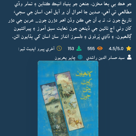
جو هڪ بي بھا مخزن، جنھن جو بنياد انيڪ ڪتابن ۽ تمام وڏي
مطالعي تي آهي. صدين جا احوال اُن ۾ آيل آهن. اسان جي سڄيءَ
تاريخ جون نہ، تہ بہ اُن جي ڪن وڏن اهم دؤرن جون_ عربن جي دؤر
کان وٺي اڄ تائين جي ڏينھنِ جون نھايت سبق آموز ۽ پيرائتيون
ڳالھيون، ۽ ڏاڍي پُرذوق ۽ دلسوز انداز سان اسان کي ٻڌايون اٿن.
4.5/5.0
555
153
آخري ڀيرو اپڊيٽ ٿيو:
سيد حسام الدين راشدي
ڇاپو پھريون