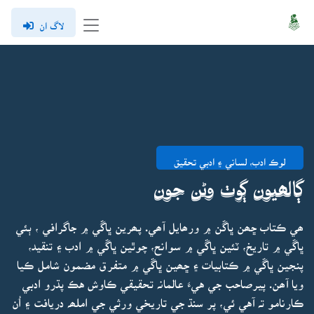
لاگ ان
لوڪ ادب، لساني ۽ ادبي تحقيق
ڳالھيون ڳوٺ وڻن جون
ھي ڪتاب ڇھن ڀاڱن ۾ ورھايل آھي. پھرين ڀاڱي ۾ جاگرافي ، ٻئي
ڀاڱي ۾ تاريخ، ٽئين ڀاڱي ۾ سوانح، چوٿين ڀاڱي ۾ ادب ۽ تنقيد،
پنجين ڀاڱي ۾ ڪتابيات ۽ ڇھين ڀاڱي ۾ متفرق مضمون شامل ڪيا
ويا آھن. پيرصاحب جي هيءَ عالمانہ تحقيقي ڪاوش هڪ پڌرو ادبي
ڪارنامو تہ آهي ئي، پر سنڌ جي تاريخي ورثي جي املھہ دريافت ۽ اُن