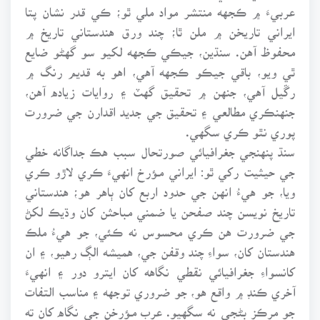
عربيءَ ۾ ڪجهه منتشر مواد ملي ٿو؛ ڪي قدر نشان پتا
ايراني تاريخن ۾ ملن ٿا؛ چند ورق هندستاني تاريخ ۾
محفوظ آهن. سنڌين، جيڪي ڪجهه لکيو سو گهڻو ضايع
ٿي ويو، باقي جيڪو ڪجهه آهي، اهو به قديم رنگ ۾
رڱيل آهي، جنهن ۾ تحقيق گهٽ ۽ روايات زياده آهن،
جنهنڪري مطالعي ۽ تحقيق جي جديد اقدارن جي ضرورت
پوري نٿو ڪري سگهي.
سنڌ پنهنجي جغرافيائي صورتحال سبب هڪ جداگانه خطي
جي حيثيت رکي ٿو: ايراني مـﺆرخ انهيءَ ڪري لاڙو ڪري
ويا، جو هيءُ انهن جي حدود اربع کان ٻاهر هو؛ هندستاني
تاريخ نويسن چند صفحن يا ضمني مباحثن کان وڌيڪ لکڻ
جي ضرورت هن ڪري محسوس نه ڪئي، جو هيءُ ملڪ
هندستان کان، سواءِ چند وقفن جي، هميشه الڳ رهيو، ۽ ان
کانسواءِ جغرافيائي نقطي نگاهه کان ايترو دور ۽ انهيءَ
آخري ڪنڊ ۾ واقع هو، جو ضروري توجهه ۽ مناسب التفات
جو مرڪز بڻجي نه سگهيو. عرب مـﺆرخن جي نگاه کان ته