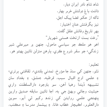
شاه شاهِ نادر ايران ديار،
داشت باغِ دولتش خرم بهار،
تاکه از حکمِ قضا پيک اجل،
نيز بگرفتش عنانِ اختيار؛
بهرِ تاريخ وفاتش عقل گفت،
”رخت بست ازتخت هستي شهريار“
اهو هو ملڪ جو سياسي ماحول، جنهن ۾ ميرعلي شير
زندگيءَ جو سفر شروع ڪري، ٻارهن منزلن تائين پهتو هو.
تعليم:
ٺٿو، جنهن کي سنڌ جا مؤرخ، تمدني بلنديءَ، ثقافتي برتريءَ
۽ علمي اوج اقبال سبب، قرطبه، دمشق، ۽ بغداد سان
تشبيهه ڏيندا رهيا آهن، سو باوجود دارالسلطنت واري
حيثيت وڃائي ويهڻ جي به، اڃا تائين سابقه صديق وارين
پنهنجي علمي روايتن کي زنده رکيو ٿي آيو. سوين
دارالعلوم، اڪيچار خطاب خانا، ۽ بيشمار مدرسا ۽ مڪتب،