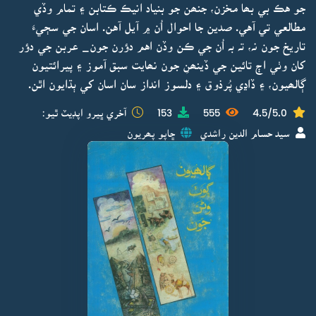
جو هڪ بي بھا مخزن، جنھن جو بنياد انيڪ ڪتابن ۽ تمام وڏي
مطالعي تي آهي. صدين جا احوال اُن ۾ آيل آهن. اسان جي سڄيءَ
تاريخ جون نہ، تہ بہ اُن جي ڪن وڏن اهم دؤرن جون_ عربن جي دؤر
کان وٺي اڄ تائين جي ڏينھنِ جون نھايت سبق آموز ۽ پيرائتيون
ڳالھيون، ۽ ڏاڍي پُرذوق ۽ دلسوز انداز سان اسان کي ٻڌايون اٿن.
4.5/5.0
555
153
آخري ڀيرو اپڊيٽ ٿيو:
سيد حسام الدين راشدي
ڇاپو پھريون