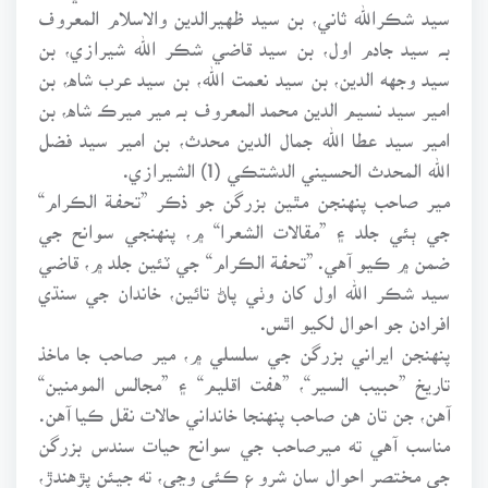
سيد شڪرالله ثاني، بن سيد ظهيرالدين والاسلام المعروف
بـﮧ سيد جادم اول، بن سيد قاضي شڪر الله شيرازي، بن
سيد وجهه الدين، بن سيد نعمت الله، بن سيد عرب شاه، بن
امير سيد نسيم الدين محمد المعروف بـﮧ مير ميرڪ شاه، بن
امير سيد عطا الله جمال الدين محدث، بن امير سيد فضل
الله المحدث الحسيني الدشتڪي (1) الشيرازي.
مير صاحب پنهنجن مٿين بزرگن جو ذڪر ”تحفـة الڪرام“
جي ٻئي جلد ۽ ”مقالات الشعرا“ ۾، پنهنجي سوانح جي
ضمن ۾ ڪيو آهي. ”تحفـة الڪرام“ جي ٽئين جلد ۾، قاضي
سيد شڪر الله اول کان وٺي پاڻ تائين، خاندان جي سنڌي
افرادن جو احوال لکيو اٿس.
پنهنجن ايراني بزرگن جي سلسلي ۾، مير صاحب جا ماخذ
تاريخ ”حبيب السير“، ”هفت اقليم“ ۽ ”مجالس المومنين“
آهن، جن تان هن صاحب پنهنجا خانداني حالات نقل ڪيا آهن.
مناسب آهي ته ميرصاحب جي سوانح حيات سندس بزرگن
جي مختصر احوال سان شروع ڪئي وڃي، ته جيئن پڙهندڙ،