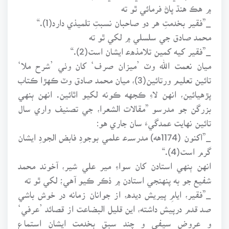
۾ هڪ هنڌ پاڻ فرمائي ٿو ته
_”فقير بخدمتِ هر دو صاحبان نسبتِ تلميذي دارد(1).“
محمد صادق جي سلسلي ۾ لکي ٿو ته
_”فقير کيه کمين تلامذهﻋ ايشان است(2).“
ميان نعمت الله وٽ ’ميزان صرف‘ کان وٺي ’شرح ملا‘
تائين تعليم ورتائين(3)، ميان محمد صادق وٽ ڪهڙا ڪتاب
پڙهيائين، انهن لاءِ ڪجهه ڪونه لکيو اٿائين. انهن ٻنهي
بزرگن جو مدرسو ”مقالات الشعرا، جي تصنيف واري سال
تائين نهايت عمدگيءَ سان جاري هو:
_”اکنون (1174هه) مدرسـﮧﻋ علمي بوجودِ فابض الجودِ ايشان
گرم است(4).“
انهن ٻنهي استادن کان سواءِ مير علي شير، آخوند محمد
شفيع جو به پنهنجي استادن ۾ ذڪر ڪيو آهي؛ لکي ٿو ته
_”فقير، ايامِ پيريش ديده، از جوانان زمانه در خوش باشي
صد قدم درپيش داشته، اين قليل البضاعت از قصائد ’عرفي‘
و عروض سيفي و چند سبق بخدمت ايشان استماع