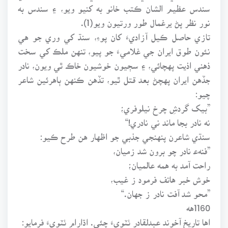
سندس عظيم الشان ڪتب خانو به کنيو ويو، ۽ سندس به
نور نظر پڻ يرغمال طور ورتيون ويو(1).
تازي حاصل ڪيل آزاديءَ کان پوءِ، سنڌ کي وري جو هي
نئون طوق ايران جي غلاميءَ جو پيو، تنهن ملڪ کي سخت
ذهني اذيت پهچائي، ۽ سڄيون خوشيون خاڪ ٿي ويون، نادر
جڏهن ايران پهچڻ بعد قتل ٿيو، تڏهن ڪنهن ٻاهرئين شاعر
چيو:
”بيک گردشِ چرخ نيلوفري؛
نه نادر بجا ماند ني نادري!“
سنڌي شاعرن پنهنجي جذبي جو اظهار هن طرح ڪيو:
”فنهﻋ نادر چو برون شد زميان،
راحت آمد به همه عالميان؛
خوش خبر هاتف فرمود ز غيب،
”محو شد آفت نادر ز جهان.“
1160هه
اها تاريخ آخوند عبدلقادر ٺٽويءَ چئي. اڌارام ٺٽويءَ فرمايو: