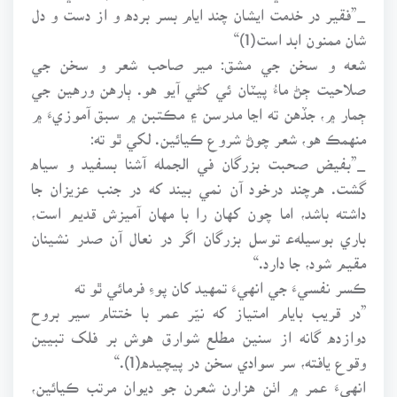
_”فقير در خدمت ايشان چند ايام بسر برده و از دست و دل
شان ممنون ابد است(1)“
شعه و سخن جي مشق: مير صاحب شعر و سخن جي
صلاحيت ڄڻ ماءُ پيٽان ئي کڻي آيو هو. ٻارهن ورهين جي
ڄمار ۾، جڏهن ته اڃا مدرسن ۽ مڪتبن ۾ سبق آموزيءَ ۾
منهمڪ هو، شعر چوڻ شروع ڪيائين. لکي ٿو ته:
_”بفيض صحبت بزرگان في الجمله آشنا بسفيد و سياه
گشت. هرچند درخود آن نمي بيند که در جنب عزيزان جا
داشته باشد، اما چون کهان را با مهان آميزش قديم است،
باري بوسيلهﻋ توسل بزرگان اگر در نعال آن صدر نشينان
مقيم شود، جا دارد.“
ڪسر نفسيءَ جي انهيءَ تمهيد کان پوءِ فرمائي ٿو ته
”در قريب بايام امتياز که نيّر عمر با ختتام سير بروح
دوازده گانه از سنين مطلع شوارق هوش بر فلک تبيين
وقوع يافته، سر سوادي سخن در پيچيده(1).“
انهيءَ عمر ۾ اٺن هزارن شعرن جو ديوان مرتب ڪيائين،