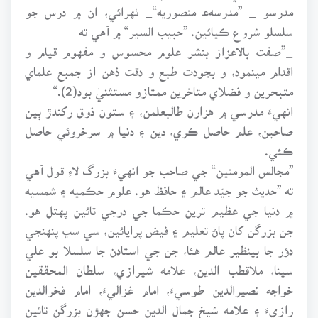
مدرسو _ ”مدرسهﻋ منصوريه“_ ٺهرائي، ان ۾ درس جو
سلسلو شروع ڪيائين. ”حبيب السير“ ۾ آهي ته
_”صفت بالاعزاز بنشر علوم محسوس و مفهوم قيام و
اقدام مينمود، و بجودت طبع و دقت ذهن از جمبع علماي
متبحرين و فضلاي متاخرين ممتازو مستثنيٰ بود(2).“
انهيءَ مدرسي ۾ هزارن طالبعلمن، ۽ ستون ذوق رکندڙ ٻين
صاحبن، علم حاصل ڪري، دين ۽ دنيا ۾ سرخروئي حاصل
ڪئي.
”مجالس المومنين“ جي صاحب جو انهيءَ بزرگ لاءِ قول آهي
ته ”حديث جو جيّد عالم ۽ حافظ هو. علوم حڪميه ۽ شمسيه
۾ دنيا جي عظيم ترين حڪما جي درجي تائين پهتل هو.
جن بزرگن کان پاڻ تعليم ۽ فيض پرايائين، سي سڀ پنهنجي
دؤر جا بينظير عالم هئا، جن جي استادن جا سلسلا بو علي
سينا، ملاقطب الدين، علامه شيرازي، سلطان المحققين
خواجه نصيرالدين طوسيءَ، امام غزاليءَ، امام فخرالدين
رازيءَ ۽ علامه شيخ جمال الدين حسن جهڙن بزرگن تائين