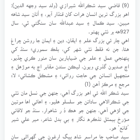
(9) قاضي سيد شڪرالله شيرازي (ولد سيد وجهه الدين):
اهو بزرگ ترين انسان هرات کان قنڌار آيو، ۽ اُتان سيد شاهه
مبين، سيد ڪمال ۽ سيد عبدالله سان سنگتي ٿي، سال
927هه ۾ ٺٽي پهتو.
اهي چار ئي بزرگ علم ۽ ايقان، دين ۽ ايمان جا روشن چراغ
هئا، جن نه فقط ٺٽي شهر کي، بلڪ سموريءَ سنڌ کي
پنهنجي عمل ۽ علم جي ضيابارين سان منور ڪري ڇڏيو.
اڄ صديون گذري ويون، ليڪن سندن مقابر اڄ به موڙهل ۽
منجهيل انسانن جي حاجت روائيءَ ۽ مشڪل ڪشائيءَ لاءِ
مرجع ۽ مرڪز آهن (1)
سيد شڪر الله ئي اهو بزرگ آهي، جنهن جي نسل مان ٺٽي
جي شڪرالاهي ساداتن جو سلسلو هليو، ۽ اهائي اها موتين
جي لڙهي آهي، جنهن جو هڪ دُ ر شاهوار، سنڌ جو لافاني
مـؤرخ بيمثل تذڪره نگار ۽ بي بدل شاعر، مير علي شير
’قانع‘ هو.
سيد صاحب جا مراسم شاه بيگ ارغون جي گهراڻي سان