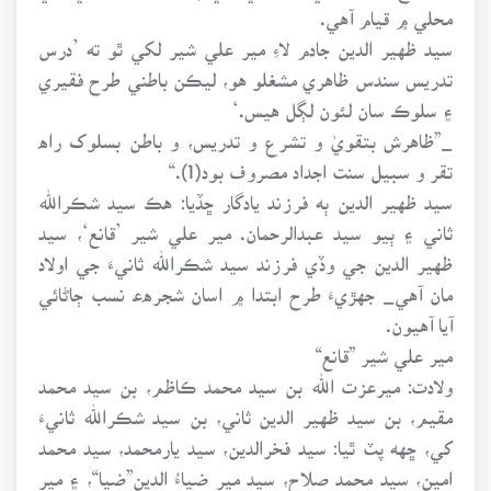
محلي ۾ قيام آهي.
سيد ظهير الدين جادم لاءِ مير علي شير لکي ٿو ته ’درس
تدريس سندس ظاهري مشغلو هو، ليڪن باطني طرح فقيري
۽ سلوڪ سان لئون لڳل هيس.‘
_”ظاهرش بتقويٰ و تشرع و تدريس، و باطن بسلوک راه
تقر و سبيل سنت اجداد مصروف بود(1).“
سيد ظهير الدين ٻه فرزند يادگار ڇڏيا: هڪ سيد شڪرالله
ثاني ۽ ٻيو سيد عبدالرحمان. مير علي شير ’قانع‘، سيد
ظهير الدين جي وڏي فرزند سيد شڪرالله ثانيءَ جي اولاد
مان آهي_ جهڙيءَ طرح ابتدا ۾ اسان شجرهﻋ نسب ڄاڻائي
آيا آهيون.
مير علي شير ”قانع“
ولادت: ميرعزت الله بن سيد محمد ڪاظم، بن سيد محمد
مقيم، بن سيد ظهير الدين ثاني، بن سيد شڪرالله ثانيءَ
کي، ڇهه پٽ ٿيا: سيد فخرالدين، سيد يارمحمد، سيد محمد
امين، سيد محمد صلاح، سيد مير ضياءُ الدين”ضيا“، ۽ مير