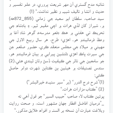
شائبه مدح گستري آن مهر شريعت پروري، در علم تفسير و
حديث و انشا و تاليف شبيـﮧ و نظير نداشت.“ (1)
سيد صاحب، سلطان ابو سعيد جي زماني (855_872هه)
۾، شيراز کان لڏي هرات ۾ اچي مقيم ٿيو، ۽ بادشاه جي
تحريڪ تي هفتي ۾ هڪ دفعو مدرسهﻋ گوهر شاد آغا ۾
وعظ فرمائيندو هو. اهڙيءَ طرح، هر سال ربيع الاول جي
مهيني ۾ ميلاد جي مجلس منعقد ڪري، حضور صلعم جن
جي سيرت پاڪ اهڙي دلنشين پيرايي ۾ بيان فرمائيندو هو.
جو سامعين جي تاثر جي ڪيفيت ڏسڻ وٽان ٿيندي هئي.(2)
سندس تصنيفات ۾ هيٺين ٻن ڪتابن شهرت دوام حاصل
ڪئي:
(1)”شرح درج الدرر“ (بر ”سير سنيـﮧﻋ خيرالبشر“)
(2) ”ڪتاب مزارات هرات.“
پوئين ڪتاب لاءِ صاحب ”حبيب السير“ جو قول آهي ته
_”درميان افاضل اقطار جهان مشهور است، و صحت روايت
وبلاغت عبارت آن نسخه بر السنـﮧ و افواه خلايق مذکور.“