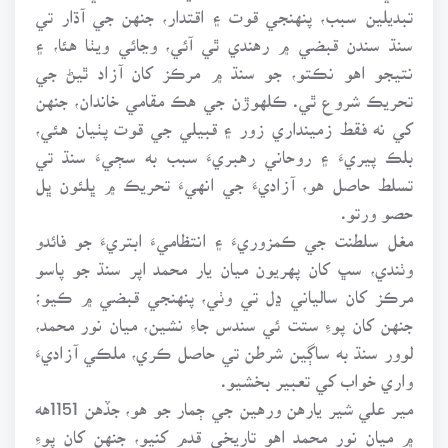
تبديلين سبب، پنهنجي قوت ۽ اقتدار، جنهن جي آڌار تي
سنڌ سندن قبضي ۾ رهندي ٿي آئي، وڃائي ويٺا هئا، ۽
نتيجو اهو نڪتو، جو سنڌ ۾ مرڪز کان آزاد ٿيڻ جي
تحريڪ شروع ٿي. ڪلهوڙن جي هڪ مقامي خاندان، جنهن
کي نه فقط زمينداري زور ۽ قبيلي جي قوت پٺيان هئي،
بلڪ پيريءَ ۽ روحاني رهبريءَ سبب به سڄيءَ سنڌ تي
تسلط حاصل هو، آزاديءَ جي انهيءَ تحريڪ ۾ ڀلئون ڀل
حصو ورتو.
مغل سلطنت جي ڪمزوريءَ ۽ انتظاميءَ ابتريءَ جو فائدو
وٺندي، سڀ کان پهريون ميان يار محمد اپر سنڌ جو پاسو
مرڪز کان سالياني ڍل تي وٺي، پنهنجي قبضي ۾ ڪيو؛
جنهن کان پوءِ ستت ئي سندس جاءِ نشين، ميان نور محمد،
لوور سنڌ به ساڳين شرطن تي حاصل ڪري، ملڪي آزاديءَ
واري خواب کي تعبير بخشيو.
مير علي شير يارهن ورهين جي ڄمار جو هو، جڏهن 1151هه
۾ ميان نور محمد اهو تاريخي قدم کنيو، جنهن کان پوءِ