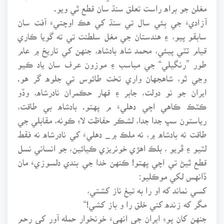
مغلن جو براه راست تعلق سنڌ سان قطع ٿي ويو.
آزاديءَ جي ٻئي سال تي سنڌ کي هڪ اوچتيءَ آفت سان
سابقو پيو، ۽ هندستان جي مغل سلطنت تي ته گويا ڪاري
قيام ٽٽي پيئي، محمد شاه بادشاه، جنهن کي تاريخ ۾ عام
طور ”رنگيلي“ جي مباسب ۽ موزون عرف سان ياد ڪيو
وڃي ٿو، شاهجهان واري تخت طائوس تي جلوه گر هو.
ايران جو نو دولت، جابر ۽ قهار حڪمران نادرشاه، وڏو
ڪٽڪ ڪاهي اچي دهليءَ م پهتو. بادشاه بي طاقت،
رياستون سڀ جدا جدا، لشڪر حفاظت لاءِ ڪونه، مقابلي جي
طاقت نه بادشاه ۾، نه ملڪ ۾_ دهليءَ کي نادرشاه نه فقط
لٽيو ۽ ڦريو ، بلڪ اهڙي خونريزي ڪيائين، جو انساني نسل
قطع ٿيڻ تي اچي پهتو! ڪنهن خدا جي بندي دلسوزيءَ مان
ڏانهس لکي موڪليو:
کسي نماند که او را به تيغ ناز کشتي،
مگر که زنده کني خلق را و باز کشي!“
جنهن کان پوءِ ايران جي انهيءَ خونخوار حمله آور کي رحم