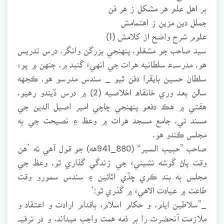
بر اهل علم هر مشکل ز هر فن
جملل دين مزين ز اهتمامش
علوم شرح واضح از کلامش (1)
سيد صاحب جو مشغلو، پنهنجي بزرگن وانگر، درس تدريس
هو. مدرسـﮧﻋ سلطانيه هرات جي انهيءَ گنبد ۾، جنهن ۾ پوءِ
سلطان حسين بايقرا دفن ٿيو _ سندس مدرسو هو. ڪجهه
سالن بعد وري خانقاه اخلاصيه (2) ۾ درس ڏيندو رهيو.
هفتي ۾ هڪ دفعو پنهنجي چاچي امير اصيل الدين جي
مسند تي، جامع مسجد هرات ۾ وعظ ۽ نصيحت جي به
مجلس ڪندو هو.
صاحب ”حبيب السير“ (880_941هه) جو قول آهي ته ’هن
وقت پاڻ گوشه نشينيءَ جي زندگي گذاري ٿو. وعظ جي
مجلس به بند ڪري ڇڏي اٿائين ۽ سندس سمورو وقت
طاعت ۾ عبادت الاهيءَ ۾ گذري ٿو:‘
_”سلاطين ايام، و حکام اسلام، باقدام ارادت و اعتقاد و
ملازمت آنحضرت را بر ذمه همت واجب ميداند، و در ترفيـﮧ