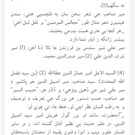
نه سگهيا(1).
مير صاحب جي شعر سخن سان به دلچسپي هئي؛ سندن
هيٺيون شعر مثال طور ”مجالس المومنين“ ۾ نقل ٿيل آهي:
_هر کجا بي هنري هست بدومي بخشند،
بيشنر زانکه ز ايام تمنا دارد.
مير علي شير سندس ٻن فرزندن جا نالا ڏنا آهن: (1) مير
شرف الدين علي (2) مير صدرالدين محمد.
(4) السيد الاجل امير جمال الدين عطاالله (2) (بن سيد فضل
الله المحدث): سيد صاحب، مير اصيل الدين جو ڀائٽيو ۽
مير علي شير جي ڏهين پيڙهيءَ ۾ ڏاڏو هو. ”حبيب السير“
جو صاحب، حسب دستور هن بزرگ جي تعريف ۽ توصيف
۾ به رطب السان نظر اچي ٿو. هڪ جاءِ تي چوي ٿو:
_”آنحضرت، مانند ام بزر گوار خويش امير سيد اصيل
الدين، در علم حديث بي نظير آفاق گشته اند؛ و در ساير
افسام علوم دينيـﮧ و انواع فنون يقينه از محدثان باستحقاق