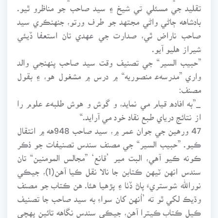
تقليد جي مسئلي تي شيخ ۽ سيد صاحب جو مناظرو ٿيو.
بادشاهه ڄاڻي واڻي مجتهد جو طرف ورتو، جنهنڪري سيد
صاحب ناراض ٿي، صدارت جي عهدي تان استعفا ڏيئي
شيراز هليو آيو.
”حبيب السير“ جي تصنيف وقت سيد صاحب پنهنجي والد
واري ”مدرسهﻋ منصوريه“ ۾ درس ۾ مشغول هو، ۽ بقول
مصنف:
_”به افاده قيام مي نمايد، و گوش و هوش طلبهﻋ علوم را
از نتائج درياي طبع نقاد خود مي آرايد.“
47 ورهين جي جوان عمر ۾، سيد صاحب 948هه ۾ انتقال
ڪيو. ”حبيب السير“ جي مصنف سندس تصنيفات جو ذڪر
ڪونه ڪيو آهي، البت مير ’قانع‘ ”مجالس المومنين“ تان
سندس انهن ٽيهن ڪتابن جا نالا نقل ڪيا آهن(1)، جيڪي
نورالله شوستريءَ پاڻ ڏٺا ۽ پڙهيا هئا. هن ڪتاب جو مصنف
وڌيڪ لکي ٿو ته ’اُنهن کان سواءِ به سيد صاحب جا تصنيف
ڪيل ڪتاب ڪيترا آهن، جيڪي سندس نگاهه تائين پهچي