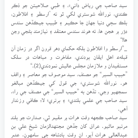
سيد صاحب جي رياض دانيءَ، ۽ طبي صلاحيتن جو ذڪر
ڪندي، نورالله شوستري لکي ٿو ته ’ارسطو ۽ افلاطون،
بلڪ سڄي دنيا جهان جا حڪيم ۽ طبيب جيڪڏهن سندس
دؤر ۾ هجن ها، ته هوند سندس معتقد ۽ نيازمند بڻجي وڃن
ها!“
_”ارسطو وا افلاطون بلکه حکماي دهر قرون اگر در زمان آن
قبلهﻋ اهل ايقان بودندي، مفاخرت و مباهات در سلک
مستفيدان و ملازمان مجلس عاليش نمودندي(2).“
”حبيب السير“ جو مصنف، سيد موصوف جو معاصر ۽ واقف
هو. نورالله شوستريءَ جي قول کي جيڪڏهن مبالغو
سمجهيو وڃي، تڏهن به ”حبيب السير“ جي مصنف جي راءِ،
سيد صاحب جي علمي بلنديءَ ۽ برتريءَ لاءِ ڪافي وزندار
آهي.
سيد صاحب ڪجهه وقت هرات ۾ مقيم ٿي، صدارت جو بلند
مرتبو ماڻيو. عراق کان جڏهن مجتهدالزمان شيخ علي بن
عبدالعالي هرات آيو، ان وقت بادشاهه جي سامهون، عدم