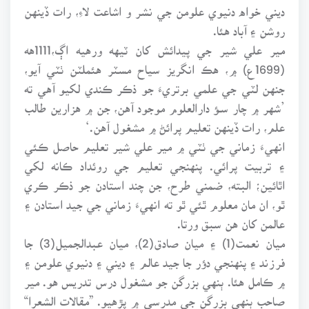
ديني خواه دنيوي علومن جي نشر و اشاعت لاءِ، رات ڏينهن
روشن ۽ آباد هئا.
مير علي شير جي پيدائش کان ٽيهه ورهيه اڳ،1111هه
(1699ع) ۾، هڪ انگريز سياح مسٽر هئملٽن ٺٽي آيو،
جنهن لٽي جي علمي برتريءَ جو ذڪر ڪندي لکيو آهي ته
’شهر ۾ چار سـؤ دارالعلوم موجود آهن، جن ۾ هزارين طالب
علم، رات ڏينهن تعليم پرائڻ ۾ مشغول آهن.‘
انهيءَ زماني جي ٺٽي ۾ مير علي شير تعليم حاصل ڪئي
۽ تربيت پرائي. پنهنجي تعليم جي روئداد ڪانه لکي
اٿائين؛ البته، ضمني طرح، جن چند استادن جو ذڪر ڪري
ٿو، ان مان معلوم ٿئي ٿو ته انهيءَ زماني جي جيد استادن ۽
عالمن کان هن سبق ورتا.
ميان نعمت(1) ۽ ميان صادق(2)، ميان عبدالجميل(3) جا
فرزند ۽ پنهنجي دؤر جا جيد عالم ۽ ديني ۽ دنيوي علومن ۽
۾ ڪامل هئا. ٻنهي بزرگن جو مشغول درس تدريس هو. مير
صاحب ٻنهي بزرگن جي مدرسي ۾ پڙهيو. ”مقالات الشعرا“