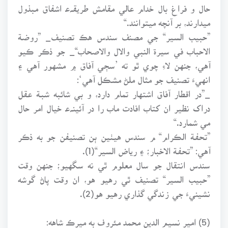
حال و فراغ بال خدام عالي مقامش طريقـﮧﻋ اشفاق مبذول
ميدارند، بر آنچه ميتوانند.“
”حبيب السير“ جي مصنف سندس هڪ تصنيف_ ”روضـة
الاحباب في سيرة النبي والال والاصحاب“_ جو ذڪر ڪيو
آهي، جنهن لاءِ چوي ٿو ته ’سڄي آفاق ۾ مشهور آهي ۽
انهيءَ تصنيف جو مثال ملڻ مشڪل آهي‘:
_”در اقطار آفاق اشتهار تمام دارد، و بي شائبه شبـة عقل
دراک نظير ان کتاب افادت ماب را در آئينـﮧﻋ خيال امر حال
مي شمارد.“
”تحفـة الڪرام“ م سندس هيٺين ٻن تصنيفن جو به ذڪر
آهي: ”تحفـة الاخبار؛ ۽ رياض السير“(1).
سندس انتقال جو سال معلوم ٿي نه سگهيو؛ جنهن وقت
”حبيب السير“ تصنيف ٿي رهيو هو، ان وقت پاڻ گوشه
نشينيءَ جي زندگي گذاري رهيو هو(2).
(5) امير نسيم الدين محمد مئروف به ميرڪ شاهه: