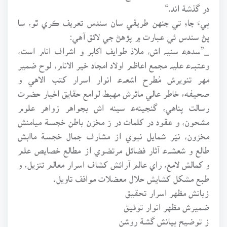
در گذشـة اند.“
ٻيءَ جاءِ تي جنهن طريقي سان سندس تعريف ڪري ٿو، سا
پڻ سندس ئي عبارت ۾ پڙهڻ جي لائق آهي:
_”سدهﻋ سنيـﮧ اش، ملاذ طوايف اکابر و اشراف انام است،
وعتبـﮧﻋ عليـﮧ مجمع اعاظم اولاد امجاد خير الانام، لوح ضمير
مهر تنويرش مُطرح اشعـﮧﻋ انوار اسرار کتب الاهي و
صحيفـهء خاطر عالي ماثرش مهبط لوامع حقايق اخبار حضرت
رسالت پناهي، گنجينهﻋ سينه اش بجواهر زواهر علوم
مشحون، و عقود در کلمات در رّ مخزن باطن خجسـة ميامنش
مخزون، نيّر شمايل نبوي از مشارف جمال خجسـة ماابش
طالع و شعشـﮧﻋ آثار فضائل مرتضوي از مطالع خصايص علم
و کمالش لامع، راي عالم آرائش کشاف اسرار معالم تنزيل، و
طبع مشکل کشايش حلال معضلات موافف تاويل.
زبانش مظهر اسرار تحقيق
ضميرش مظهر انوار توفيق
ز توضيح بيانش گشـة روشن