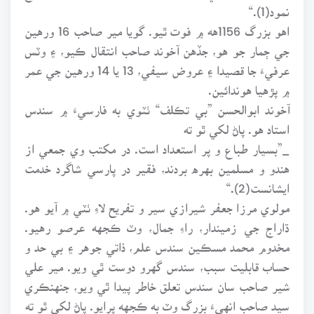
نمود(1).“
اهو بزرگ 1156هه ۾ فوت ٿيو. گويا مير صاحب 16 ورهين
جي ڄمار جو هو، جڏهن آخوند صاحب انتقال ڪيو، ۽ وٽس
عرفيءَ جا قصيدا ۽ عروض سيفي، 13 يا 14 ورهين جي عمر
۾ پڙهيا هوندائين.
آخوند ابوالحسن ”بي تڪلف“ ٺٽوي به فارسيءَ ۾ سندس
استاد هو. پاڻ لکي ٿو ته
_”بسيار طباع و پر استعداد است. در مکتب وي جمعي از
هندو و مسلمين بهره بردند، فقير در پارسي شاگرد خدمت
ايشانست(2).“
مولوي مرزا جعفر شيرازي سير و تفريح لاءِ ٺٽي ۾ آيو هو.
ڌاراج جي زميندار، راءِ جمال، وٽ ڪجهه عرصو رهيو.
مخدوم محمد مسڪين سندس علم، ذاتي جوهر ۽ بي حد و
حساب قابليت سبب، سندس گهرو دوست ٿي ويو. مير علي
شير صاحب سان سندس تعلق خاطر پيدا ٿي ويو، جنهنڪري
سيد صاحب انهيءَ بزرگ وٽ به ڪجهه پرايو. پاڻ لکي ٿو ته