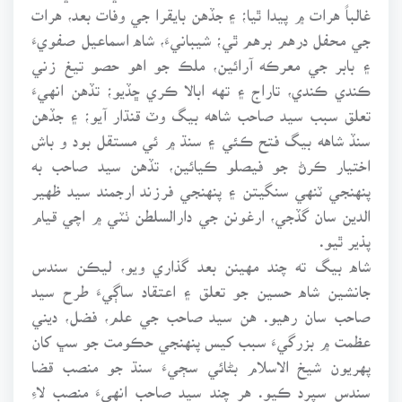
غالباً هرات ۾ پيدا ٿيا؛ ۽ جڏهن بايقرا جي وفات بعد، هرات
جي محفل درهم برهم ٿي؛ شيبانيءَ، شاه اسماعيل صفويءَ
۽ بابر جي معرڪه آرائين، ملڪ جو اهو حصو تيغ زني
ڪندي ڪندي، تاراج ۽ تهه ابالا ڪري ڇڏيو؛ تڏهن انهيءَ
تعلق سبب سيد صاحب شاهه بيگ وٽ قنڌار آيو؛ ۽ جڏهن
سنڏ شاهه بيگ فتح ڪئي ۽ سنڌ ۾ ئي مستقل بود و باش
اختيار ڪرڻ جو فيصلو ڪيائين، تڏهن سيد صاحب به
پنهنجي ٽنهي سنگيتن ۽ پنهنجي فرزند ارجمند سيد ظهير
الدين سان گڏجي، ارغونن جي دارالسلطن ٺٽي ۾ اچي قيام
پذير ٿيو.
شاه بيگ ته چند مهينن بعد گذاري ويو، ليڪن سندس
جانشين شاه حسين جو تعلق ۽ اعتقاد ساڳيءَ طرح سيد
صاحب سان رهيو. هن سيد صاحب جي علم، فضل، ديني
عظمت ۾ بزرگيءَ سبب کيس پنهنجي حڪومت جو سڀ کان
پهريون شيخ الاسلام بڻائي سڄيءَ سنڌ جو منصب قضا
سندس سپرد ڪيو. هر چند سيد صاحب انهيءَ منصب لاءِ