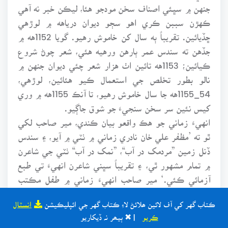
جنهن ۾ سڀئي اصناف سخن مودجو هئا، ليڪن خبر نه آهي
ڪهڙن سببن ڪري اهو سڄو ديوان درياهه ۾ لوڙهي
ڇڏيائين. تقريباً ٻه سال کن خاموش رهيو. گويا 1152هه ۾
جڏهن ته سندس عمر ٻارهن ورهيه هئي، شعر چوڻ شروع
ڪيائين؛ 1153هه تائين اٺ هزار شعر چئي ديوان جنهن ۾
نالو بطور تخلص جي استعمال ڪيو هئائين، لوڙهي،
54_1155هه جا سال خاموش رهيو، تا آنڪ 1155هه ۾ وري
کيس نئين سر سخن سنجيءَ جو شوق جاڳيو.
انهيءَ زماني جو هڪ واقعو بيان ڪندي، مير صاحب لکي
ٿو ته ’مظفر علي خان نادري زماني ۾ ٺٽي ۾ آيو، ۽ سندس
ڏنل زمين ”مردمک در آب“، ”نمک در آب“ ٺٽي جي شاعرن
۾ تمام مشهور ٿي، ۽ تقريباً سڀني شاعرن انهيءَ تي طبع
آزمائي ڪئي.‘ مير صاحب انهيءَ زماني ۾ طفل مڪتب
هو. ليڪن کيس شوق جاڳيو، ۽ ساڳيءَ زمين ۾ استادن جي
ڪتاب گهر کي آف لائين ھلائڻ لاءِ ڪتاب گهر جي ائپليڪيشن
انسٽال
مقابلي ۾ هن به غزل تيار ڪيو، جنهن مان لکي ٿو ته
ڪريو
| ✖ ٻيھر نہ ڏيکاريو
هيٺيون هڪ شعر کيس ياد رهجي ويو: