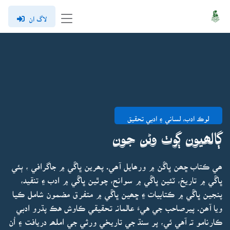
لاگ ان
لوڪ ادب، لساني ۽ ادبي تحقيق
ڳالھيون ڳوٺ وڻن جون
ھي ڪتاب ڇھن ڀاڱن ۾ ورھايل آھي. پھرين ڀاڱي ۾ جاگرافي ، ٻئي
ڀاڱي ۾ تاريخ، ٽئين ڀاڱي ۾ سوانح، چوٿين ڀاڱي ۾ ادب ۽ تنقيد،
پنجين ڀاڱي ۾ ڪتابيات ۽ ڇھين ڀاڱي ۾ متفرق مضمون شامل ڪيا
ويا آھن. پيرصاحب جي هيءَ عالمانہ تحقيقي ڪاوش هڪ پڌرو ادبي
ڪارنامو تہ آهي ئي، پر سنڌ جي تاريخي ورثي جي املھہ دريافت ۽ اُن