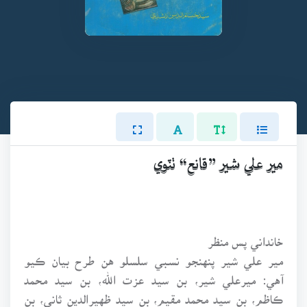
مير علي شير ”قانع“ ٺٽوي
خانداني پس منظر
مير علي شير پنهنجو نسبي سلسلو هن طرح بيان ڪيو
آهي: ميرعلي شير، بن سيد عزت الله، بن سيد محمد
ڪاظم، بن سيد محمد مقيم، بن سيد ظهيرالدين ثاني، بن