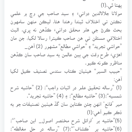
پهتا ٿي.(1)
مولانا جلالالدين دوانيءَ ۽ سيد صاحب جي وچ ۾ علمي
نڪتن تي اختلاف ٿيندا رهندا هئا، ليڪن منهن سامهون
بحث ڪرڻ جي هام محقق دوانيءَ ڪڏهن نه ڀري، البت
اختلافي مسئلن تي هن صاحب ڪيترا رسالا لکيا، جن مان
”حواشي تجريد“ ۽ ”حواشي مطالع“ مشهور (2) آهن_
اهڙيءَ طرح وقت جي ٻين عالمن به سيد صاحب سان ڪڏهن
مناظرو ڪونه ڪيو.
”حبيب السير“ هيٺيان ڪتاب سندس تصنيف ڪيل لکيا
آهن:
(1) ”رساله تحقيق علم در اثبات واجب“؛ (2) ”حاشيه شرح
شمسيه“؛(3) ”حاشيه مطالع“؛ ۽ (4) ”حاشيه تجريد“.
مير ’قانع‘ انهن چئن ڪتابن سان گڏ هيٺين تصنيفات جو به
ذڪر ڪيو آهي:(1)
(5)”حاشيه بر ’اوائل شرح مختصر اصول_ ابن صاحب‘“؛
(6)”حاشيه بر ’ڪشاف‘“؛(7) ”رساله در حل مغالطه“؛