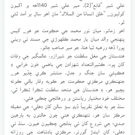
علي شير ”قانع“(2). مير علي شير 1140هه ۾ اکيون
کوليون_ ”خلق انسانا من السلالـﮧ“ مان اهو سال بر آمد ٿئي
ٿو.
اهو زمانو، ميان نور محمد جي حڪومت جو هو_ کيس
پنهنجي والد ميان يار محمد ڪلهوڙي جي مسند تي ويٺي
پورا ڏهه ورهيه ٿيا هئا، جو مير صاحب ڄائو.
هندستان جي مغل سلطنت جو شيرازو، عالمگير جي وفات
کان پوءِ، ڪثيرالتعداد شهزادن جي باهمي خون خرابي ۽
هڪٻئي سان جنگ و جدل، منتشر ڪري ڇڏيو هو_
جنهنڪري مرڪزي حڪومت جو ڪوبه وقار باقي ڪونه
بچيو هو، ۽ هندستان جي متحد سلطنت ٽڪرا ٽڪرا ٿي،
مختلف خود مختيار رياستن ۾ ورهائجي چڪي هئي.
سنڌ جو به تعلق تقريباً ڏيڍ سـؤ سالن کان دهليءَ جي مغيله
مرڪز سان هو. تنهنڪري هتي چون حالتون به ٻارهين
صديءَ جي شروع کان ئي بدلجي چڪيون هيون. سنڌ تي
دهليءَ کان ايندڙ گورنر، مرڪزي بادشاهت جي روزانه