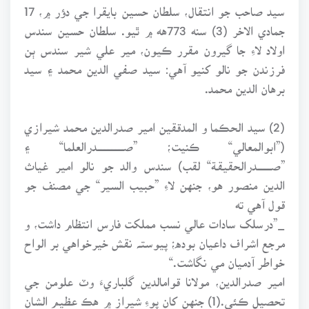
سيد صاحب جو انتقال، سلطان حسين بايقرا جي دؤر ۾، 17
جمادي الاخر (3) سنه 773هه ۾ ٿيو. سلطان حسين سندس
اولاد لاءِ جا گيرون مقرر ڪيون، مير علي شير سندس ٻن
فرزندن جو نالو کنيو آهي: سيد صفي الدين محمد ۽ سيد
برهان الدين محمد.
(2) سيد الحڪما و المدققين امير صدرالدين محمد شيرازي
(”ابوالمعالي“ ڪنيت؛ ”صـــــــــــــــــــدرالعلما“ ۽
”صــــــــــدرالحقيقـة“ لقب) سندس والد جو نالو امير غياث
الدين منصور هو، جنهن لاءِ ”حبيب السير“ جي مصنف جو
قول آهي ته
_”درسلک سادات عالي نسب مملکت فارس انتظام داشت، و
مرجع اشراف داعيان بوده؛ پيوستـﮧ نقش خيرخواهي بر الواح
خواطر آدميان مي نگاشت.“
امير صدرالدين، مولانا قوامالدين گلباريءَ وٽ علومن جي
تحصيل ڪئي.(1) جنهن کان پوءِ شيراز ۾ هڪ عظيم الشان