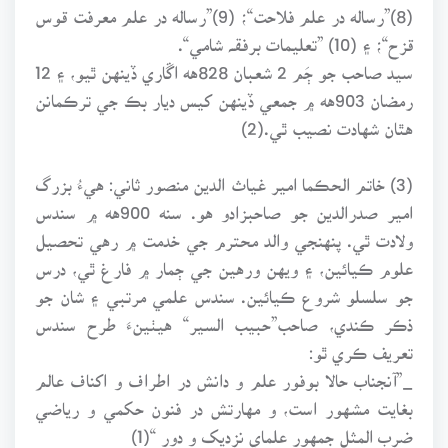
(8)”رساله در علم فلاحت“؛ (9)”رساله در علم معرفت قوس
قزح“؛ ۽ (10) ”تعليمات برفقـﮧ شامي“.
سيد صاحب جو ڄَم 2 شعبان 828هه اڱاري ڏينهن ٿيو، ۽ 12
رمضان 903هه ۾ جمعي ڏينهن کيس ديار بڪ جي ترڪمانن
هٿان شهادت نصيب ٿي.(2)
(3) خاتم الحڪما امير غياث الدين منصور ثاني: هيءُ بزرگ
امير صدرالدين جو صاحبزادو هو. سنه 900هه ۾ سندس
ولادت ٿي. پنهنجي والد محترم جي خدمت ۾ رهي تحصيل
علوم ڪيائين، ۽ ويهن ورهين جي ڄمار ۾ فارغ ٿي، درس
جو سلسلو شروع ڪيائين. سندس علمي مرتبي ۽ شان جو
ذڪر ڪندي، صاحب”حبيب السير“ هيٺينءَ طرح سندس
تعريف ڪري ٿو:
_”آنجناب حالا بوفور علم و دانش در اطراف و اکناف عالم
بغايت مشهور است، و مهارتش در فنون حکمي و رياضي
ضرب المثل جمهور علماي نزديک و دور “(1)