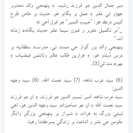
مير جمال الدين جو فرزند رشيد، ۽ پنهنجي والد محترم
جهڙو ئي علم ۽ عمل ۾ يگانو هو. حديث ۾ خاص طرح
کيس درڪ هو؛ ”حبيب السير“ جو قول آهي ته
_”در تکميل علوم و فنون سيما علم حديث يگانهﻋ زمانه
اند.“
پنهنجي والد بزر گوار جي مسند تي، مدرسـﮧﻋ سلطانيه ۾
درس ڏيندو هو، ۽ هزارين طالب عالم وٽانئس فيضياب ۽
بهره مند ٿي(3).
(6) سيد عرب شاهه، (7) سيد نعمت الله، (8) سيد وجهه
الدين:
سيد عرب شاهه، امير نسبم الدين جو فرزند، ۽ ان جو فرزند
سيد نعمت الله ۽ ان جو صاحبزادو سيد وجهه الدين هو. اهي
ٽيئي بزرگ به هرات ۽ شيراز ۾ پنهنجي بزرگن وانگر
علومن جي نشر و اشاعت ۾ زندگي بسرڪندا رهيا.