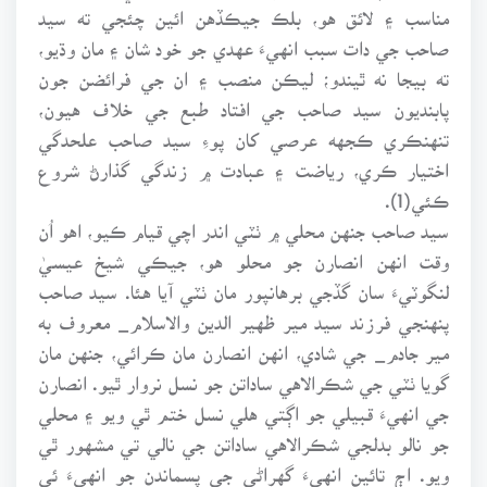
مناسب ۽ لائق هو، بلڪ جيڪڏهن ائين چئجي ته سيد
صاحب جي دات سبب انهيءَ عهدي جو خود شان ۽ مان وڌيو،
ته بيجا نه ٿيندو؛ ليڪن منصب ۽ ان جي فرائضن جون
پابنديون سيد صاحب جي افتاد طبع جي خلاف هيون،
تنهنڪري ڪجهه عرصي کان پوءِ سيد صاحب علحدگي
اختيار ڪري، رياضت ۽ عبادت ۾ زندگي گذارڻ شروع
ڪئي(1).
سيد صاحب جنهن محلي ۾ ٺٽي اندر اچي قيام ڪيو، اهو اُن
وقت انهن انصارن جو محلو هو، جيڪي شيخ عيسيٰ
لنگوٽيءَ سان گڏجي برهانپور مان ٺٽي آيا هئا. سيد صاحب
پنهنجي فرزند سيد مير ظهير الدين والاسلام_ معروف به
مير جادم_ جي شادي، انهن انصارن مان ڪرائي، جنهن مان
گويا ٺٽي جي شڪرالاهي ساداتن جو نسل نروار ٿيو. انصارن
جي انهيءَ قبيلي جو اڳتي هلي نسل ختم ٿي ويو ۽ محلي
جو نالو بدلجي شڪرالاهي ساداتن جي نالي تي مشهور ٿي
ويو. اڄ تائين انهيءَ گهراڻي جي پسماندن جو انهيءَ ئي