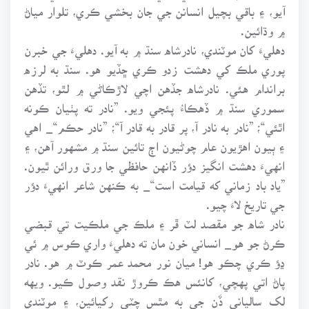
آيو، ۽ باقي بچيل انسانن جي جان بخشي ڪري، تلوار مياڻ
۾ وڌائين.
دهليءَ کان موٽندي، نادرشاه سنڌ ۾ به آيو. دهليءَ جي خبرن
پوري ملڪ کي دهشت زدو ڪري ڇڏيو هو. سنڌ به لرزه
براندام هئي. نادرشاه جڏهن اچي لاڙڪاڻي ۾ لٿو، تڏهن
سموري سنڌ ۾ ڏهڪاءُ پئجي ويو. ”نادر ته پٺيان ڪونه
اٿئي“؛ ”نادر به نادر آ، پر قادر به قادر آ“؛ ”نادر حڪم“_ اهي
۽ ٻيون اهڙيون عام چوڻيون اڄ تائين سنڌ ۾ مشهور آهن، ۽
انهيءَ دهشت انگيز دؤر ڏانهن حافظي جا ورق ورائن ٿيون.
”ياد باد زماني که قيامت است“_ به ڪنهن شاعر انهيءَ دؤر
جي تاريخ لاءَ چيو.
نادر شاه جو مقصد لٽ ڦر ۽ ملڪ جي ملڪيت تي قبضي
ڪرڻ جو هو_ انساني خون مان ته دهليءَ واري ڪوس ۾ ئي
ڍؤ ڪري چڪو هو! ميان نور محمد عمر ڪوٽ ۾ هو. نادر
پاڻ اتي پهچي، کانئس هڪ ڪروڙ نقد وصول ڪيو. ويهه
لک سالياني ڏَن جي به مٿس چٽي رکيائين، ۽ موٽندي