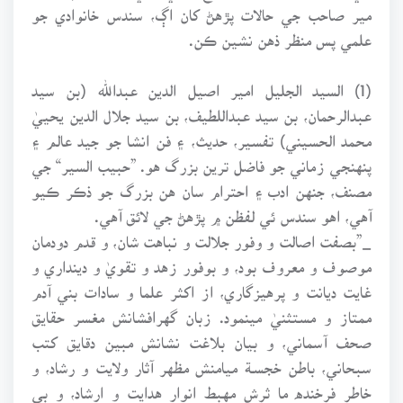
مير صاحب جي حالات پڙهڻ کان اڳ، سندس خانوادي جو
علمي پس منظر ذهن نشين ڪن.
(1) السيد الجليل امير اصيل الدين عبدالله (بن سيد
عبدالرحمان، بن سيد عبداللطيف، بن سيد جلال الدين يحييٰ
محمد الحسيني) تفسير، حديث، ۽ فن انشا جو جيد عالم ۽
پنهنجي زماني جو فاضل ترين بزرگ هو. ”حبيب السير“ جي
مصنف، جنهن ادب ۽ احترام سان هن بزرگ جو ذڪر ڪيو
آهي، اهو سندس ئي لفظن ۾ پڙهڻ جي لائق آهي.
_”بصفت اصالت و وفور جلالت و نباهت شان، و قدم دودمان
موصوف و معروف بود، و بوفور زهد و تقويٰ و دينداري و
غايت ديانت و پرهيزگاري، از اکثر علما و سادات بني آدم
ممتاز و مستثنيٰ مينمود. زبان گهرافشانش مغسر حقايق
صحف آسماني، و بيان بلاغت نشانش مبين دقايق کتب
سبحاني، باطن خجسـة ميامنش مظهر آثار ولايت و رشاد، و
خاطر فرخنده ما ثرش مهبط انوار هدايت و ارشاد، و بي