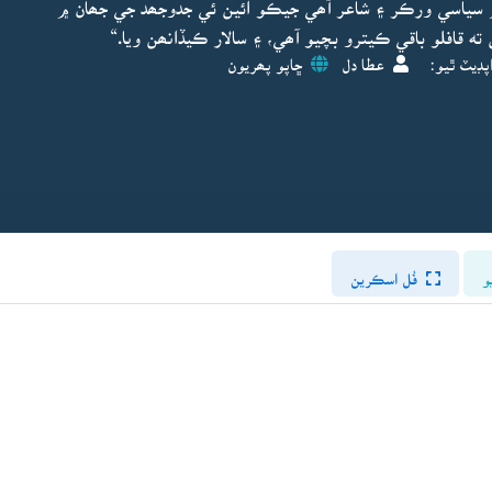
 سياسي ورڪر ۽ شاعر آھي جيڪو ائين ئي جدوجھد جي جھان ۾
ته قافلو باقي ڪيترو بچيو آھي، ۽ سالار ڪيڏانھن ويا.“
پڊيٽ ٿيو:
عطا دل
ڇاپو پھريون
و
فُل اسڪرين