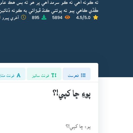
ته ڪونه آھي نه ڪو سرمد آھي پر ھو ته بس ھڪ عام
ڪُڏي ڪاھي پيو ته پوئتي ڪنڌ ڦيڙائي به ڪونه ڏٺائين 
4.5/5.0
5894
895
آخري ڀيرو ا
فھرست
فونٽ سائيز
فونٽ مٽاي
پوءِ ڇا کپي!؟
پوءِ ڇا کپي!؟