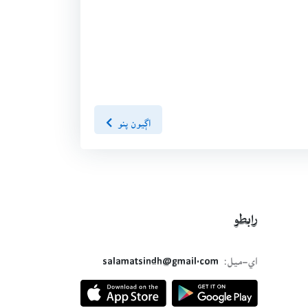
اڳيون پنو
رابطو
اي-ميل:
salamatsindh@gmail.com