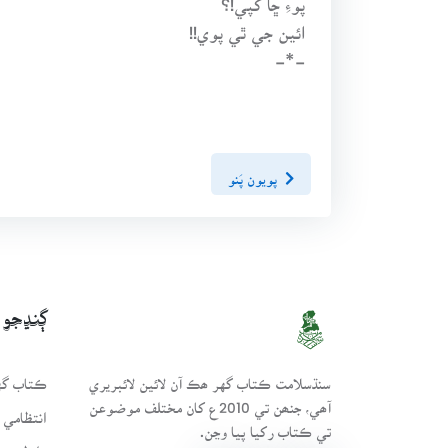
ائين جي ٿي پوي!!
-*-
پويون پَنو
ڳنڍجو
سنڌسلامت ڪتاب گهر ھڪ آن لائين لائبريري
ڪتاب گهر
آھي، جنھن تي 2010ع کان مختلف موضوعن
انتظامي 
تي ڪتاب رکيا پيا وڃن.
رابطو