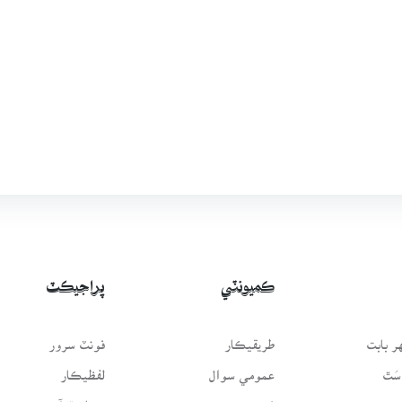
ڪميونٽي
پراجيڪٽ
 بابت
طريقيڪار
فونٽ سرور
سَٿ
عمومي سوال
لفظيڪار
فورم
پيغامِ قرآن