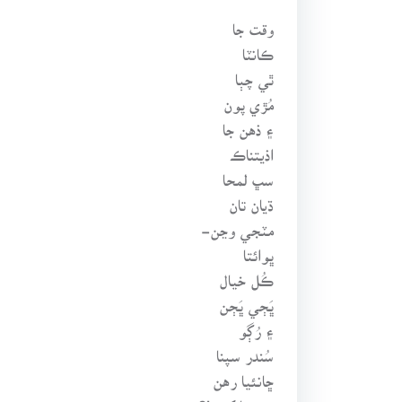
وقت جا
ڪانٽا
ٿي چٻا
مُڙي پون
۽ ذهن جا
اذيتناڪ
سڀ لمحا
ڌيان تان
مٽجي وڃن-
ڀوائتا
ڪُل خيال
ڀَڄي ڀَڄن
۽ رُڳو
سُندر سپنا
ڇانئيا رهن
پوءِ ڇا کپي!؟