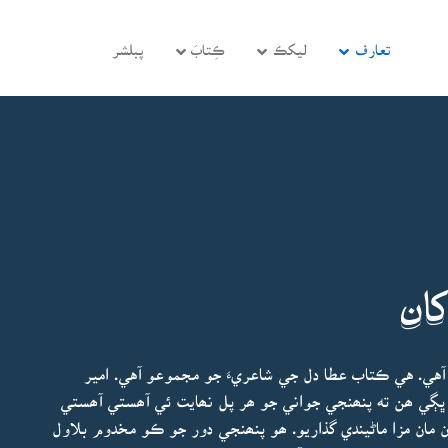
تعارف
ليکڪ
ڪِتابَ
پبلشر
کان
 آهي. هي ڪتاب عطا دل جي شاعريءَ جو مجموعو آهي. امير
 ڀڳي ھن ته پنھنجي جواني جو ھر پل نھايت ئي آھستي آھستي
 مان مزا ماڻيندي گذاريو. ھو پنھنجي دور جو ڪو مخدوم بلاول