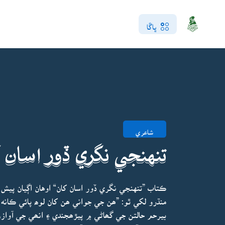
ڀاڱا
شاعري
تنهنجي نگري ڏور اسان 
ڪتاب ”تنهنجي نگري ڏور اسان کان“ اوهان اڳيان پيش
منڌرو لکي ٿو: ”ھن جي جواني ھن کان لوھ پائي ڪانه
بيرحم حالتن جي گھاڻي ۾ پيڙھجندي ۽ انھي جي آوازن