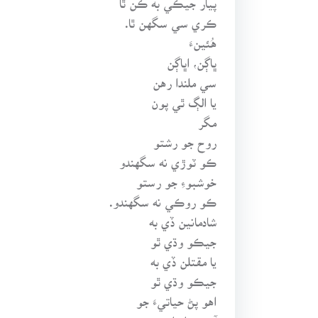
ڪري سي سگهن ٿا.
هُئينءَ
ڀاڳن، اڀاڳن
سي ملندا رهن
يا الڳ ٿي پون
مگر
روح جو رشتو
ڪو ٽوڙي نه سگهندو
خوشبوءِ جو رستو
ڪو روڪي نه سگهندو.
شادمانين ڏي به
جيڪو وڌي ٿو
يا مقتلن ڏي به
جيڪو وڌي ٿو
اهو پڻ حياتيءَ جو
آهي سلسلو ڪو