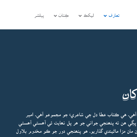
تعارف
ليکڪ
ڪِتابَ
پبلشر
کان
 آهي. هي ڪتاب عطا دل جي شاعريءَ جو مجموعو آهي. امير
 ڀڳي ھن ته پنھنجي جواني جو ھر پل نھايت ئي آھستي آھستي
 مان مزا ماڻيندي گذاريو. ھو پنھنجي دور جو ڪو مخدوم بلاول