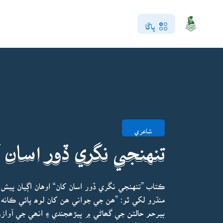
ڀاڱا
شاعري
تنهنجي نگري ڏور اسان 
ڪتاب ”تنهنجي نگري ڏور اسان کان“ اوهان اڳيان پيش
منڌرو لکي ٿو: ”ھن جي جواني ھن کان لوھ پائي ڪانه
بيرحم حالتن جي گھاڻي ۾ پيڙھجندي ۽ انھي جي آوازن