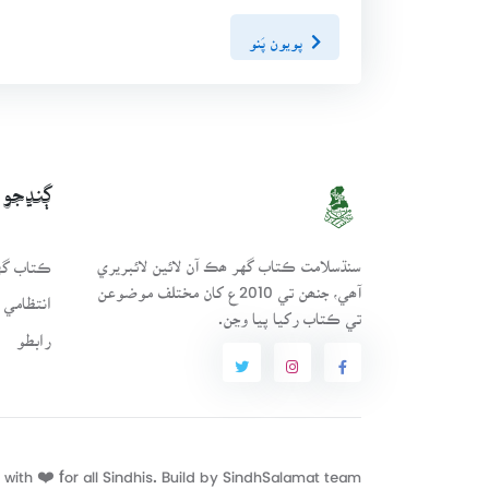
پويون پَنو
ڳنڍجو
سنڌسلامت ڪتاب گهر ھڪ آن لائين لائبريري
ڪتاب گهر
آھي، جنھن تي 2010ع کان مختلف موضوعن
انتظامي 
تي ڪتاب رکيا پيا وڃن.
رابطو
with ❤️ for all Sindhis. Build by
SindhSalamat
team