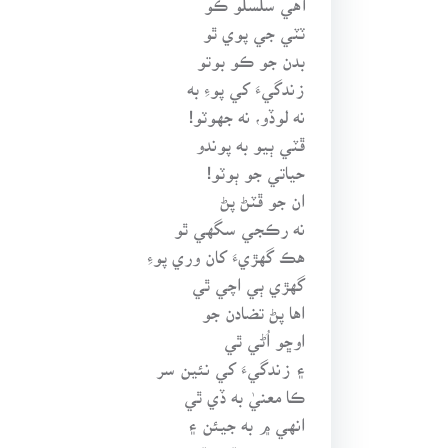
ٽٽي جي پوي ٿو
بدن جو ڪو بوتو
زندگيءَ کي پوءِ به
نه لوڏو، نه جهوٽو!
ڦٽي ٻيو به پوندو
حياتي جو ٻوٽو!
ان جو ڦٽڻ پڻ
نه رڪجي سگهي ٿو
هڪ گهڙيءَ کان وري پوءِ
گهڙي ٻي اچي ٿي
اها پڻ تضادن جو
اوڇو اُڻي ٿي
۽ زندگيءَ کي نئين سر
ڪا معنيٰ به ڏي ٿي
انهي ۾ به جيئن ۽
جيڪي به ٿئي ٿو