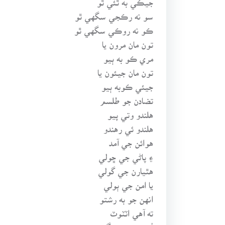
سو نه رڪجي سگهي ٿو
ڪو نه روڪي سگهي ٿو
تون مان مرون يا
مري ڪو به ٻيو
تون مان جيئون يا
جيئي ڪوبه ٻيو
تضادن جو طلسم
هلندو وتي پيو
هلندو ئي رهندو
هوائن جي آمد
۽ پاڻي جي ڇولي
هٿيارن جي گولي
يا امن جي ٻولي
انهن جو به رشتو
ته آهي اٽٽوٽ
ٽُٽي ڪونه سگهندو