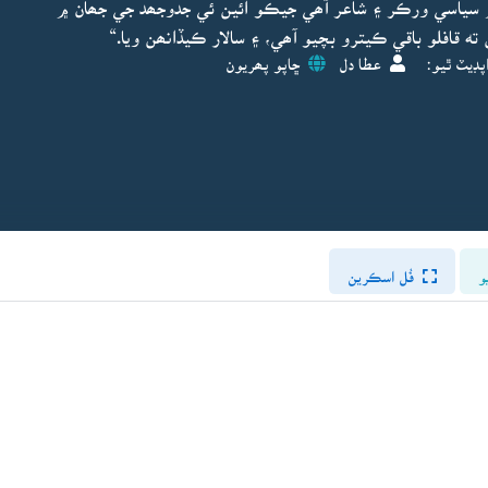
 سياسي ورڪر ۽ شاعر آھي جيڪو ائين ئي جدوجھد جي جھان ۾
ته قافلو باقي ڪيترو بچيو آھي، ۽ سالار ڪيڏانھن ويا.“
پڊيٽ ٿيو:
عطا دل
ڇاپو پھريون
و
فُل اسڪرين