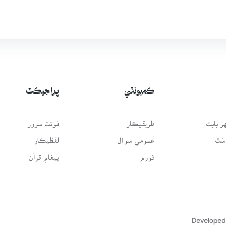
ڪميونٽي
پراجيڪٽ
 بابت
طريقيڪار
فونٽ سرور
سَٿ
عمومي سوال
لفظيڪار
فورم
پيغامِ قرآن
Developed 