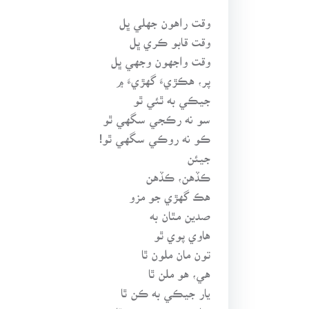
وقت راهون جهلي ڀل
وقت قابو ڪري ڀل
وقت واجهون وجهي ڀل
پر، هڪڙيءَ گهڙيءَ ۾
جيڪي به ٿئي ٿو
سو نه رڪجي سگهي ٿو
ڪو نه روڪي سگهي ٿو!
جيئن
ڪڏهن، ڪڏهن
هڪ گهڙي جو مزو
صدين مٿان به
هاوي پوي ٿو
تون مان ملون ٿا
هي، هو ملن ٿا
يار جيڪي به ڪن ٿا
پيار جيڪي به ڪن ٿا