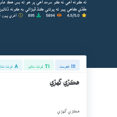
ته ڪونه آھي نه ڪو سرمد آھي پر ھو ته بس ھڪ عام
ڪُڏي ڪاھي پيو ته پوئتي ڪنڌ ڦيڙائي به ڪونه ڏٺائين 
4.5/5.0
5894
895
آخري ڀيرو ا
فھرست
فونٽ سائيز
فونٽ مٽاي
هڪڙي گهڙي
هڪڙي گهڙي