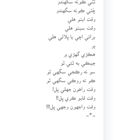
ڇُٽي ڪونه سگهندو
وقت ابتو هلي
وقت سبتو هلي
برائي اچي يا ڀلائي هلي
پر
هڪڙي گهڙي ۾
جيڪي به ٿئي ٿو
سو نه رڪجي سگهي ٿو
ڪو نه روڪي سگهي ٿو
وقت راهون جهلي ڀل!
وقت قابو ڪري ڀل!!
وقت واجهون وجهي ڀل!!!
-*-