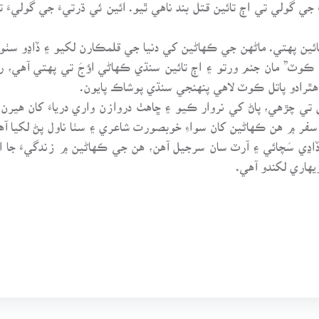
جي گولي تي اڄ تائين قتل بند ناهي ٿيو. ائين ئي ڌرتيءَ جي گوليءَ
ائين پهتي. ماڻهن جي ڪهاڻين کي دنيا جي قلمڪارن لکيو ۽ ڏاڍو سٺو 
وٽ” مان جنم ورتو ۽ اڄ تائين سنڌي ڪهاڻي اؤجَ تي پهتي آهي، رڳ
ٿرادو پاتل ڪوٽ لاهي پنهنجي سنڌي پوشاڪ پايون.
 چڙهي، پاڻ کي نروار ڪيو ۽ ڇاهٺ دروازن واري درياءَ کان هيرن
ن سفر ۾ هن ڪهاڻين کان سواءِ خوبصورت شاعري ۽ سٺا ناول پڻ لکيا آه
ي سَچائي ۽ آرٽ سان سرجيل آهن، هن جي ڪهاڻين ۾ زندگيءَ جا ا
هاري لکندو آهي.