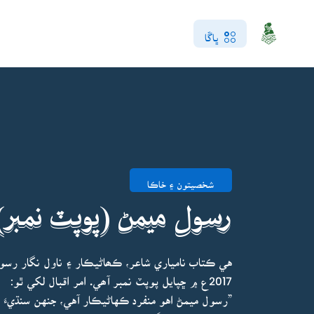
ڀاڱا
شخصيتون ۽ خاڪا
رسول ميمڻ (پوپٽ نمبر)
هي ڪتاب نامياري شاعر، ڪھاڻيڪار ۽ ناول نگار رس
2017ع ۾ ڇپايل پوپٽ نمبر آھي. امر اقبال لکي ٿو:
”رسول ميمڻ اهو منفرد ڪهاڻيڪار آهي، جنهن سنڌيءَ ۾ 