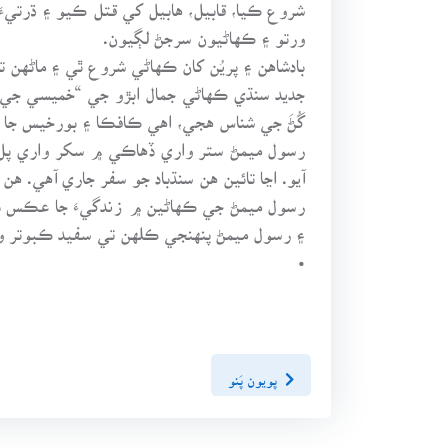
شروع ڪيا، قابيل، هابيل کي قتل ڪيو ۽ ڌرتيءَ 
ورتو ۽ ڪهاڻيون سرجڻ لڳيون.
بادشاهن ۽ پريُن کان ڪهاڻي شروع ٿي ۽ ماڻهن ت
جديد سنڌي ڪهاڻي جمال ابڙو جي “خميسي جي ڪ
گُڻَ جي شناس هجي، اهي ڪافڪا ۽ بورخيس جا ه
رسول ميمڻ ستر واري ڏهاڪي ۾ سکر واري پل تي
آيو. اڃا تائين هن سنڌباد جو سفر جاري آهي. ه
رسول ميمڻ جي ڪهاڻين ۾ زندگيءَ جا عڪس ڏاڍ
۽ رسول ميمڻ پنهنجي ڪلهن تي سفيد ڪبوتر وي
•
پويون پَنو