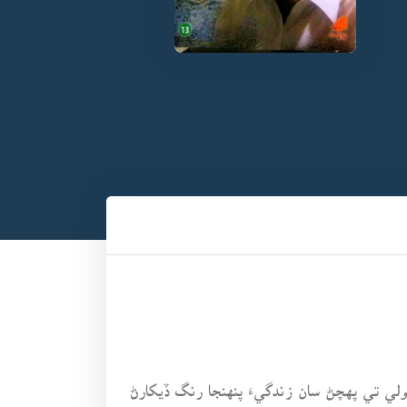
لي تي پهچڻ سان زندگيءَ پنهنجا رنگ ڏيکارڻ