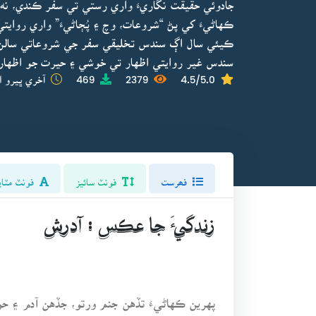
جادوئي حقيقت نگاريءَ واري رستي تي سفر ڪندي، نه
ڪهاڻيءَ کي پڻ “شروعات، وچ ۽ پُڄاڻيءَ” واري رواي
ڪيئي سال اڳ سندس تخليقي سفر جي شروعاتي سالن ۾
سندس غير روايتي اظهار تي خوشي ۽ حيرت جو اظهار
4.5/5.0
2379
469
آخري ڀيرو ا
فھرست
فونٽ سائيز
فونٽ مٽاي
زندگيءَ جا عڪس : آدرش
پهرين ڪهاڻيءَ تڏهن جنم ورتو، جڏهن آدم ۽ ح