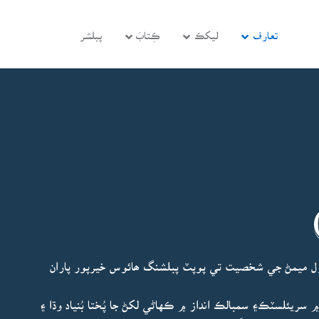
تعارف
ليکڪ
ڪِتابَ
پبلشر
ول ميمڻ جي شخصيت تي پوپٽ پبلشنگ ھائوس خيرپور پاران
سريئلسٽڪ۽ سمبالڪ انداز ۾ ڪهاڻي لکڻ جا پُختا بُنياد وڌا ۽