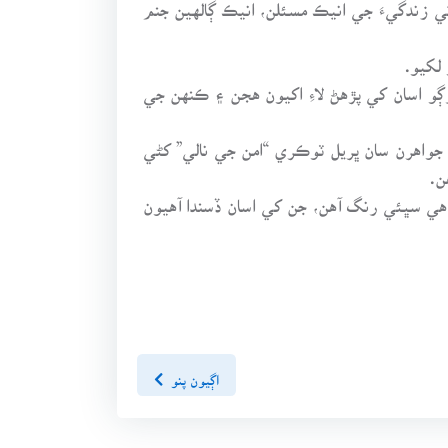
 تي زندگيءَ جي انيڪ مسئلن، انيڪ ڳالهين جنم
لکيو.
و اسان کي پڙهڻ لاءِ اکيون هجن ۽ ڪنهن جي
 جواهرن سان ڀريل ٽوڪري “امن جي نالي” کڻي
ن.
هي سڀئي رنگ آهن، جن کي اسان ڏسندا آهيون
اڳيون پنو