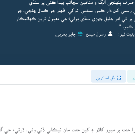
 صرف پنهنجي الڳ ۽ مٿاهين سڃاڻپ پيدا ڪئي پر سنڌي
تي رستي کان ڌار ڪيو، سندس انوکي اظهار جو ڪمال چئجي، جو
 ئي امر جليل جهڙي سنڌي ٻوليءَ جي مقبول ترين ڪهاڻيڪار
 ڪيو. “
پڊيٽ ٿيو:
رسول ميمڻ
ڇاپو پھريون
و
فُل اسڪرين
وا جنت ۾ ميوو کاڌو ۽ کين جنت مان نيڪالي ڏني وئي. ڌرتيءَ جي گو