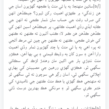
[/b]سائين منهنجا: ٻه يا ٽي منٽ يا ڪجهه گهڙيون اسان جي
هن زندگيءَ ۾ ڪهڙي اهميت رکن ٿيون؟ جيڪڏهن انهن
کي صرف وقت جي حساب سان شمار ڪجي ته انهن جي
ڪابه ايڏي وڏي اهميت ڪانهي، پر جيڪڏهن اسين انهن کي
ڪڏهن ڪڏهن هن ڪم لاءِ ڪتب آڻيون ته ڪنهن نه ڪنهن
کي خوش ڪجي، ڪنهن نه ڪنهن جي چپن تي مرڪ آڻجي
ته پوءِ اهي ٻه يا ٽي منٽ يا چند گهڙيون تمام وڏي اهميت
وارا آهن ۽ سون کان به وڌيڪ قيمتي ۽ بي بها آهن. هڪڙو
منٽ ننڍڙي ٻار جي اکين مان وهندڙ لڙڪ کي سڪائي
سگهي ٿو، هڪڙي گهڙي ورهين جي مصيبتن کي ٻهاري
اڇلائي سگهي ٿي. اسان رڳو هي سوچون ته ٿي سگهي ٿو
ته منهنجي هڪ گهڙي يا هڪ منٽ ڪنهن جي نااميديءَ کي
ختم ڪري سگهي ٿو ۽ مونکي هڪ بهترين دوست ڏئي
سگهي ٿو.
[b]ڪائنات ۾ اسان جي هن زندگيءَ جو وڏو ۽ اهم ڪردار