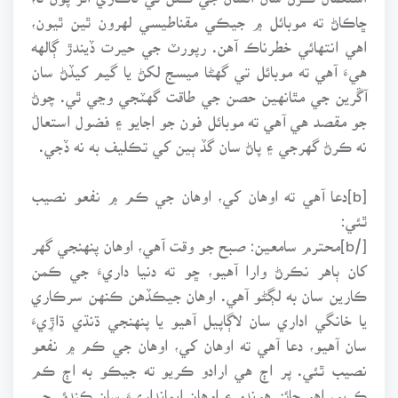
ڇاڪاڻ ته موبائل ۾ جيڪي مقناطيسي لهرون ٿين ٿيون،
اهي انتهائي خطرناڪ آهن. رپورٽ جي حيرت ڏيندڙ ڳالهه
هيءَ آهي ته موبائل تي گهڻا ميسج لکڻ يا گيم کيڏڻ سان
آڱرين جي مٿانهين حصن جي طاقت گهٽجي وڃي ٿي. چوڻ
جو مقصد هي آهي ته موبائل فون جو اجايو ۽ فضول استعال
نه ڪرڻ گهرجي ۽ پاڻ سان گڏ ٻين کي تڪليف به نه ڏجي.
[b]دعا آهي ته اوهان کي، اوهان جي ڪم ۾ نفعو نصيب
ٿئي:
[/b]محترم سامعين: صبح جو وقت آهي، اوهان پنهنجي گهر
کان ٻاهر نڪرڻ وارا آهيو، ڇو ته دنيا داريءَ جي ڪمن
ڪارين سان به لڳڻو آهي. اوهان جيڪڏهن ڪنهن سرڪاري
يا خانگي اداري سان لاڳاپيل آهيو يا پنهنجي ڌنڌي ڌاڙِيءَ
سان آهيو، دعا آهي ته اوهان کي، اوهان جي ڪم ۾ نفعو
نصيب ٿئي. پر اڄ هي ارادو ڪريو ته جيڪو به اڄ ڪم
ڪريو، اهو جائز هوندو ۽ اوهان ايمانداريءَ سان ڪندؤ. جي