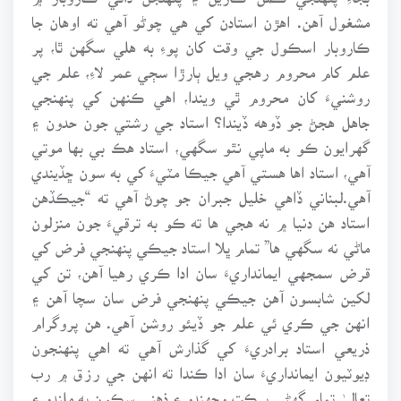
مشغول آهن. اهڙن استادن کي هي چوڻو آهي ته اوهان جا
ڪاروبار اسڪول جي وقت کان پوءِ به هلي سگهن ٿا، پر
علم کام محروم رهجي ويل ٻارڙا سڄي عمر لاءِ، علم جي
روشنيءَ کان محروم ٿي ويندا، اهي ڪنهن کي پنهنجي
جاهل هجڻ جو ڏوهه ڏيندا؟ استاد جي رشتي جون حدون ۽
گهرايون ڪو به ماپي نٿو سگهي، استاد هڪ بي بها موتي
آهي، استاد اها هستي آهي جيڪا مٽيءَ کي به سون ڇڏيندي
آهي.لبناني ڏاهي خليل جبران جو چوڻ آهي ته “جيڪڏهن
استاد هن دنيا ۾ نه هجي ها ته ڪو به ترقيءَ جون منزلون
ماڻي نه سگهي ها” تمام ڀلا استاد جيڪي پنهنجي فرض کي
قرض سمجهي ايمانداريءَ سان ادا ڪري رهيا آهن، تن کي
لکين شابسون آهن جيڪي پنهنجي فرض سان سچا آهن ۽
انهن جي ڪري ئي علم جو ڏيئو روشن آهي. هن پروگرام
ذريعي استاد برادريءَ کي گذارش آهي ته اهي پنهنجون
ڊيوٽيون ايمانداريءَ سان ادا ڪندا ته انهن جي رزق ۾ رب
تعاليٰ تمام گهڻي برڪت وجهندو ۽ ذهني سڪون به ملندو ۽