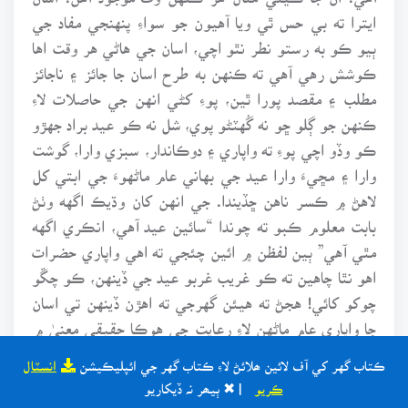
ايترا ته بي حس ٿي ويا آهيون جو سواءِ پنهنجي مفاد جي
ٻيو ڪو به رستو نطر نٿو اچي، اسان جي هاڻي هر وقت اها
ڪوشش رهي آهي ته ڪنهن به طرح اسان جا جائز ۽ ناجائز
مطلب ۽ مقصد پورا ٿين، پوءِ کڻي انهن جي حاصلات لاءِ
ڪنهن جو ڳلو ڇو نه گُهٽڻو پوي، شل نه ڪو عيد براد جهڙو
ڪو وڏو اچي پوءِ ته واپاري ۽ دوڪاندار، سبزي وارا، گوشت
وارا ۽ مڇيءَ وارا عيد جي بهاني عام ماڻهوءَ جي ابتي کل
لاهڻ ۾ ڪسر ناهن ڇڏيندا. جي انهن کان وڌيڪ اگهه وٺڻ
بابت معلوم ڪبو ته چوندا “سائين عيد آهي، انڪري اگهه
مٿي آهي” ٻين لفظن ۾ ائين چئجي ته اهي واپاري حضرات
اهو نٿا چاهين ته ڪو غريب غربو عيد جي ڏينهن، ڪو چڱو
چوکو کائي! هجڻ ته هيئن گهرجي ته اهڙن ڏينهن تي اسان
جا واپاري عام ماڻهن لاءِ رعايت جي هوڪا حقيقي معنيٰ ۾
عوام کي ڪو فائدو ملي سگهي.
ڪتاب گهر کي آف لائين ھلائڻ لاءِ ڪتاب گهر جي ائپليڪيشن
انسٽال
ڪريو
| ✖ ٻيھر نہ ڏيکاريو