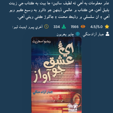
عام معلومات به آهي ته لطيف سائينءَ جا بيت به ڪتاب جي زينت
بڻيل آهن. هن ڪتاب ۾ عالمي ڏينهن جو دائرو به وسيع ڪيو ويو
آهي ۽ ان سلسلي ۾ وڌيڪ محنت ۽ جاکوڙ ڪئي ويئي آهي.
4.5/5.0
1566
334
آخري ڀيرو اپڊيٽ ٿيو:
جبار آزاد منگي
ڇاپو پھريون