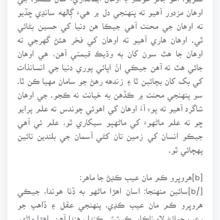
اوهان مزدور آهيو ته پنهنجي دل ۾ هيءَ ڳالهه سانڍي ڇڏيو
ته اوهان جي محنت آهي جيڪا هن دنيا کي حسين بڻائي
ٿي. اوهان هاري آهيو ته اوهان کي فخر هئڻ گهرجي ته
اوهان جا هٿ سون کان به وڌيڪ قيمتي آهن، هي اوهان
جائي هٿ ته آهن جيڪي انُ اپائي پوري دنيا جي انسانذات
کي بک کان بچائين ٿا ۽ زندهه رهڻ جو سامان مهيا ڪن ٿا.
سو پنهنجي محنت ۾ ڪڏهن به خيانت نه ڪجو. جي اوهان
شاگرد آهيو ته پوءِ آءُ اوهان کي اهوئي چوندس ته علم پرايو
ڇو ته علم ماڻهوءَ کي ماڻهپو سيکاري ٿو، علم ئي آهي
جيڪو انسان کي زمين تان کڻي آسمان جي بلندين تائين
پهچائي ٿو.
[b]هروڀرو ڪم مان عيب ڪڍڻ جا ماهر:
[/b]سائين منهنجا: اسان اهڙا ماڻهو به ڏٺا هوندا، جيڪي
هروڀرو ڪم مان عيب ڪڍي، پنهنجي عقل ۽ ڏاهپ جو
رعب ڄمائڻ لاءِ ناڪام ڪوشش ڪندا رهندا آهن. اهڙا ماڻهو