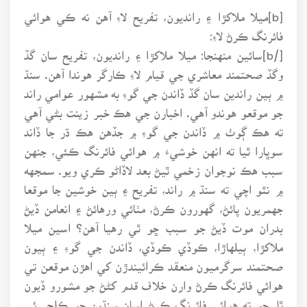
[b]ميلا ملاکڙا ۽ رانديون، تفريح لاءِ آهن نه ڪي هوائي
فائرنگ ڪرڻ لاءِ:
[/b]سائين منهنجا: ميلا ملاکڙا ۽ رانديون، تفريح سان گڏ
وگڏ صحتمند معاشري جي قيام لاءِ ڪارگر هوندا آهن. سنڌ
۾ ٻين راندين سان گڏ ڏاندن جي گوءِ به مشهور عوامي راند
جو موقعو هوندو آهي. اخبارن جي هڪ خبر زينت بڻي آهي
ته هڪ ڳوٺ ۾ ڏاندن جي گوءِ ۾ جڏهن هڪ ڌر جا ڏاند
سوڀارا ٿيا ته انهن خوشيءَ ۾ هوائي فائرنگ ڪئي، جنهن
سبب هڪ نوجوان زخمي ٿيڻ بعد لاڏاڻو ڪري ويو. سمجهه
۾ نٿو اچي ته سنڌ ۾ راند، تفريح ۽ ٻين خوشين جا موقعا
جهمريون پائڻ، گهورون ڪرڻ، مٺائي ورهائڻ ۽ انعامن ڏيڻ
بدران موت ڏيڻ جو سبب ڇو ٿي رهيا آهن؟ اسين ميلا
ملاکڙا، ٻيلهاڙا، ڪوڏي ڪوڏي، ڏاندن جي گوءِ ۽ ٻيون
صحتمند سرگرميون منعقد ڪرائيندڙن کي اهڙن موقعن تي
هوائي فائرنگ ڪرڻ وارن خلاف قدم کڻڻ جو مشورو ڏيون
ٿا. ڇو ته هوائي فائرنگ ڪرڻ اسان سنڌين جو ڪلچر ئي