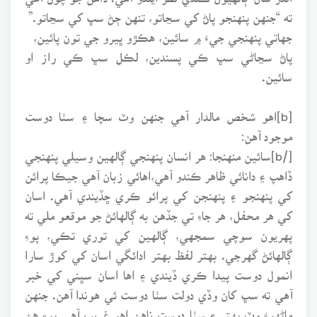
ته “جنهن پنهنجو پاڻ کي سڃاتو، تنهن ڄڻ سڀ کي سڃاتو.”
جهاتي پنهنجي جيءَ ۾ سائين، هڪڙو ڀيرو جي تون پائين،
پاڻ سڃاڻي سڀ ڪي پسندين، لڪل سڀ ڪي راز او
سائين.
[b]اهو شخص مالدار آهي جنهن وٽ سچا ۽ سٺا دوست
موجود آهن:
[/b]سائين منهنجا: هر انسان پنهنجي ڳالهين وسيلي پنهنجي
ڏاهپ ۽ دانائي ظاهر ڪندو آهي،اهائي زبان آهي جيڪا پرائن
کي پنهنجو ۽ پنهنجن کي پرائو ڪري ڇڏيندي آهي. اسان
کي هر محفل، هر جاءِ تي جڏهن به ڳالهائڻ جو موقعو ملي ته
پهريون سوچي سمجهي، ڳالهين کي توري تڪي، پوءِ
ڳالهائڻ گهرجي. بهتر لفظ بهتر ادائگي اسان کي کوڙ سارا
انمول دوست پيدا ڪري ڏيندي ۽ اها اسان سڀني کي خبر
آهي ته سڀ کان وڏي دولت سٺا دوست ئي هوندا آهن. جنهن
ماڻهوءَ وٽ بهتر ۽ سٺا دوست ناهن اهو غريب آهي پوءِ هن