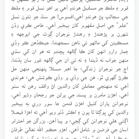
قوم ۽ ملڪ جو مسقبل هوندو آهي پر اهو نسل قوم ۽ ملڪ
جي سڃاڻپ پڻ هوندو آهي.افسوس! جو سنڌ جو نئون نسل
“علم” جي اصل مفهوم کان بيخبر آهي. خاص ڪري وڏن
شهرن ۾ پڙهندڙ ۽ رهندڙ نوجوان ڳوٺ جي اٻوجهه ۽
مسڪينن کي ماڻهو ئي ناهن سمجهندا. جيڪڏهن ڪو وڏي
ڄمار وارو انهن کان ڪا ڳالهه پڇندو ته هو ان کي سڌي
منهن جواب نه ڏيندا ۽ نه ئي ان جي ڳالهه غور سان ٻڌندا.
اڄ جو نوجوان زندگيءَ جا اهم مسئلا پنهنجي منهن حل
ڪرڻ گهري ٿو، هن جي وڏي ۾ وڏي ڪوشش هيءَ هوندي
آهي ته منهنجي معاملن کان والدين اڻ واقف رهن ته سٺو
آهي. اهڙن مامرن ۾ پسند جي پرڻن جو رجحان وڌيو آهي،
نوجوانن پاران کنيل اهڙن قدمن جا سور وري به بيخبر
والدين کي ڀوڳڻا ٿا پون ۽ اڪثر ڏٺو ويو آهي ته اهڙا فيصلا
اڳتي هلي نوجوانن کي ڳچيءَ ۾ پيا آهن. بزرگن جو احترام
اسان جي فرضن ۾ شامل آهي. اهڙو حڪم الله تعاليٰ طرفان
به ڪيل آهي ته “ مائٽن جو چوڻ نه وٺندڙ ۽ کين ناراض