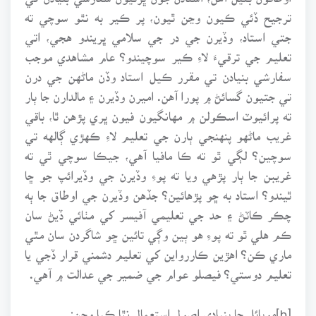
ترجيح ڏئي ڪيون وڃن ٿيون، پر ڪير به نٿو سوچي ته
جتي استاد، وڏيرن جي در جي سلامي ڀريندو هجي، اتي
تعليم جي ترقيءَ لاءِ ڪير سوچيندو؟ عام مشاهدي موجب
سفارشي بنيادن تي مقرر ڪيل استاد وڏن ماڻهن جي درن
تي جتيون گسائڻ ۾ پورا آهن. اميرن وڏيرن ۽ مالدارن جا ٻار
ته پرائيوٽ اسڪولن ۾ مهانگيون فيون ڀري پڙهن ٿا، باقي
غريب ماڻهو پنهنجي ٻارن جي تعليم لاءِ ڪهڙي ڳالهه تي
سوچين؟ لڳي ٿو ته ڪا مافيا آهي، جيڪا سوچي ٿي ته
غريبن جا ٻار پڙهي ويا ته پوءِ وڏيرن جي وڏيرائپ جو ڇا
ٿيندو؟ استاد به ڇو پڙهائين؟ جڏهن وڏيرن جي اوطاق جا ٻه
چڪر ڪاٽڻ ۽ حد جي تعليمي آفيسر کي مٺائي ڏيڻ سان
ڪم هلي ٿو ته پوءِ هو ٻين وڳي تائين ڇو شاگردن سان مٿي
ماري ڪن؟ اهڙين ڪاررواين کي تعليم دشمني قرار ڏجي يا
تعليم دوستي؟ فيصلو عوام جي ضمير جي عدالت ۾ آهي.
[b]موبائل جا بنيادي اصول استعمال نٿا ڪيا وڃن: