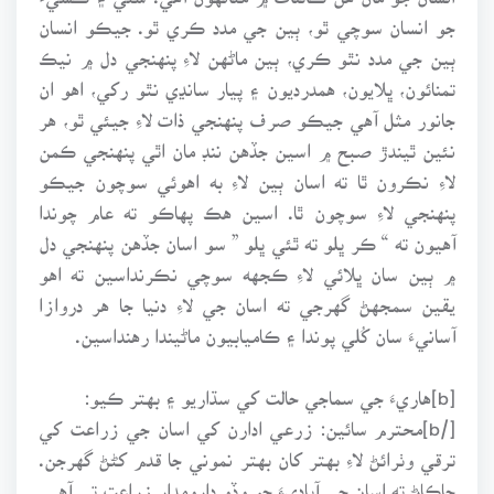
جو انسان سوچي ٿو، ٻين جي مدد ڪري ٿو. جيڪو انسان
ٻين جي مدد نٿو ڪري، ٻين ماڻهن لاءِ پنهنجي دل ۾ نيڪ
تمنائون، ڀلايون، همدرديون ۽ پيار سانڍي نٿو رکي، اهو ان
جانور مثل آهي جيڪو صرف پنهنجي ذات لاءِ جيئي ٿو، هر
نئين ٿيندڙ صبح ۾ اسين جڏهن ننڊ مان اٿي پنهنجي ڪمن
لاءِ نڪرون ٿا ته اسان ٻين لاءِ به اهوئي سوچون جيڪو
پنهنجي لاءِ سوچون ٿا. اسين هڪ پهاڪو ته عام چوندا
آهيون ته “ ڪر ڀلو ته ٿئي ڀلو ” سو اسان جڏهن پنهنجي دل
۾ ٻين سان ڀلائي لاءِ ڪجهه سوچي نڪرنداسين ته اهو
يقين سمجهڻ گهرجي ته اسان جي لاءِ دنيا جا هر دروازا
آسانيءَ سان کُلي پوندا ۽ ڪاميابيون ماڻيندا رهنداسين.
[b]هاريءَ جي سماجي حالت کي سڌاريو ۽ بهتر ڪيو:
[/b]محترم سائين: زرعي ادارن کي اسان جي زراعت کي
ترقي وٺرائڻ لاءِ بهتر کان بهتر نموني جا قدم کڻڻ گهرجن.
ڇاڪاڻ ته اسان جي آباديءَ جو وڏو دارومدار زراعت تي آهي.