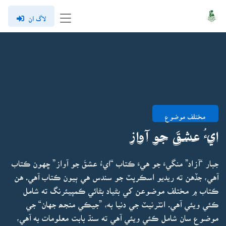
لاگ ان
مختلف موضوع
ايءُ عشقَ جو آواز
جبار “آزاد” منگيءَ جو هيءَ ڪتاب “ايءُ عشقَ جو آواز” ڇهون ڪتاب
آهي، جڏهن ته ريديو اسڪرپٽ جو سندس هي ٻيون ڪتاب آهي. هن
ڪتاب ۾ مختلف موضوعن کي بڻياد بڻائي ڪمپيئرنگ ته شامل
ڪئي ويئي آهي. انٽرنيٽ جي دنيا به، ”جيڪي منجھ جهان“ جي
موضوع سان شامل ڪئي ويئي آهي ته سنڌ بابت معلومات به آهي،