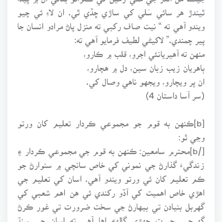
ٿيندڙ هر سائي سَلي کي ساڙي ڇڏي ٿي. ان لاءِ ئي چيو
ويندو آهي ته “ نيت صاف رکبي ته منزل پاڻ مرادو انسان جا
پير چمندي.” لاکيڻي لطيف فرمايو آهي ته:
منهن ته آهيريانئي اجرو، قلب ۾ ڪارو،
ٻاهريان زيب زبان سين، دل ۾ هچارو،
ان پر ويچارو، ويجهو ناهي وصال کي.
(سر آسا داستان 4)
[b]ڪنهن به قوم جو مجموعي ڪردار تعليم کان ورتو
وڃي ٿو:
[/b]محترم سامعين: ڪنهن به قوم جي مجموعي ڪردار ۽
زندگيءَ گذارڻ جي نموني کي خاص سانچي ۾ سنوارڻ جو
ڪم تعليم کان ئي ورتو ويندو آهي. اسان کي تعليم جي
اهڙي خاص اهميت کي آڏو رکندي ئي هن اهم شعبي کي
گهربل بنيادن تي بيهارڻ جي سخت ضرورت تي غور ڪرڻ
گهرجي. حيرت جهڙي ڳالهه اها آهي ته اسان جي سنڌ