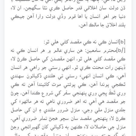
ڌن دولت سان اخلاقي قدر حاصل ڪري نٿا سگهجن، ان لاءِ
دنيا جو اهو انسان يا اها قوم وڏي دولت وارا آهن جيڪي
بلند اخلاق جا مالڪ آهن.
[b]انسان ڪي نه ڪي مقصد کڻي هلي ٿو:
[/b]محترم سامعين: هن ساري عالم ۾ هر انسان ڪي نه
ڪي مقصد کڻي هلي ٿو، انهن مقصدن کي حاصل ڪرڻ لاءِ
ڏينهن رات محنت ڪري ٿو. انهي رستي جو راهي هر انسان
آهي، ڪي انسان انهيءَ رستي تي هلندي ڏکيائون سهندي
ٿڪجي پوندا آهن، ڪي پوئتي موٽ کائيندا آهن ته ڪي
وري ٿَڪُ ڀڃي وري پنهنجي سفر کي شروع ڪندا آهن. چوڻ
جو مقصد هي آهي ته اهو ضروري ناهي ته هر ماڻهوءَ کي
جلدي منزل ملي وڃي، منزل ضرور ملندي ۽ ان کي حاصل
ڪرڻ لاءِ پنهنجي مقصد سان سچو هجڻ تمام ضروري آهي.
منزل جي حاصلات لاءِ ڪنهن به ڏکيائي کان گهٻرائجي وڃڻ
نه گهرجيته پوءِ پنهنجي ان منزلِ مقصود کي ماڻي