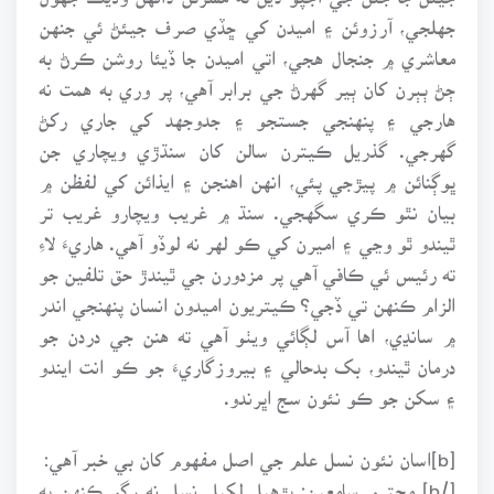
جهلجي، آرزوئن ۽ اميدن کي ڇڏي صرف جيئڻ ئي جنهن
معاشري ۾ جنجال هجي، اتي اميدن جا ڏيئا روشن ڪرڻ به
ڄڻ ٻٻرن کان ٻير گهرڻ جي برابر آهي، پر وري به همت نه
هارجي ۽ پنهنجي جستجو ۽ جدوجهد کي جاري رکڻ
گهرجي. گذريل ڪيترن سالن کان سنڌڙي ويچاري جن
ڀوڳنائن ۾ پيڙجي پئي، انهن اهنجن ۽ ايذائن کي لفظن ۾
بيان نٿو ڪري سگهجي. سنڌ ۾ غريب ويچارو غريب تر
ٿيندو ٿو وڃي ۽ اميرن کي ڪو لهر نه لوڏو آهي. هاريءَ لاءِ
ته رئيس ئي ڪافي آهي پر مزدورن جي ٿيندڙ حق تلفين جو
الزام ڪنهن تي ڏجي؟ ڪيتريون اميدون انسان پنهنجي اندر
۾ سانڍي، اها آس لڳائي ويٺو آهي ته هنن جي دردن جو
درمان ٿيندو، بک بدحالي ۽ بيروزگاريءَ جو ڪو انت ايندو
۽ سکن جو ڪو نئون سج اڀرندو.
[b]اسان نئون نسل علم جي اصل مفهوم کان بي خبر آهي:
[/b] محترم سامعين: پڙهيل لکيل نسل نه رڳو ڪنهن به