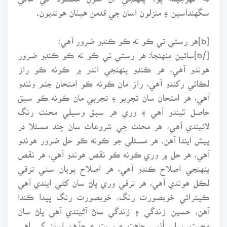
سگهنداسين ۽ منزلون اسان جي قدمن هيٺان هونديون.
[b]هر رستي تي ڪو نه ڪو ڪنڊو ضرور آهي:
[/b]سائين منهنجا: هر رستي تي ڪو نه ڪو ڪنڊو ضرور
هوندو آهي، هر ڪنڊو پنهنجي اندر ۾ ڪونه ڪو راز
لڪائي رکندو آهي، راز مان ڪونه ڪو امتحان جنم وٺندو
آهي، هر امتحان سان تجربو ۽ تجربي مان ڪونه ڪو سبق
حاصل ٿيندو آهي ۽ وري هر سبق وسيلي محنت رنگ
لائيندي آهي، هر محنت جي شروعات سان چند مسئلا در
پيش ايندا آهن، هر مسئلي جو ڪونه ڪو حل ضرور هوندو
آهي، هر حل ۾ وري ڪونه ڪو نقص هوندو آهي، هر نقص
پنهنجي اصلاح ڪندو آهي، هر اصلاح پويان سٺي ترقي
لڪل هوندي آهي، هر ترقي وري پاڻ سان کڻي ايندي آهي
ڪيترائي خوبصورت رنگ، خوبصورت رنگ پيدا ڪندا
آهن، حسين زندگي ۽ زندگي ساڻ آڻيندي آهي پاڻ سان
محبت، پيار، اُنس، چاهت ۽ پريت ۽ جڏهن اسان کي اهي