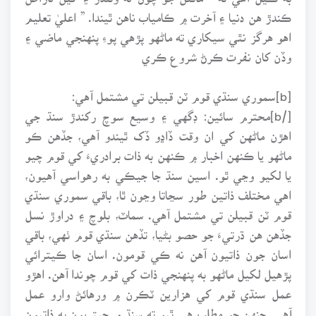
ڪندڙ هن دنيا ۽ آخرت ۾ ڪامياب ناهن ٿيندا. ” اعليٰ تعليم
اهو هرگز نٿي سيکاري ته ماڻهو پڙهي پوءِ پنهنجي ماضي ۽
وڏن کان نفرت ڪرڻ شروع ڪري
[b]سموري سنڌي قوم ٽن قبيلن تي مشتمل آهي:
[/b]محترم سائين: ڊگهي ۽ وسيع سوچ رکندڙ سنڌ جي
اهڙن ماڻهن کي ان وقت ڏاڍو ڏک ٿيندو آهي، جڏهن ڪو
ماڻهو يا ڪنهن اخبار ۾ ڪنهن به ذات برادريءَ کي قوم چيو
يا لکيو وڃي ٿو. اسين سنڌ جا جيڪي به رهواسي آهيون،
اهي مختلف ذاتين طور سڃاتا وڃون ٿا، باقي سموري سنڌي
قوم ٽن قبيلن تي مشتمل آهي. سماٽ، بلوچ ۽ دراوڙ نسل
جڏهن هن ڌرتيءَ جو حصو بڻيا، تڏهن سنڌي قوم ٺهي، باقي
اسان جون ذاتيون آهن نه ڪي قومون. اسان جا ڪيترائي
پڙهيل لکيل ماڻهو به پنهنجي ذات کي قوم چوندا آهن. اهڙو
عمل سنڌي قوم کي هزارين ٽڪرن ۾ ورهائڻ وارو عمل
آهي. جنهن جو مطلب هي ٿيو ته سنڌ ۾ جيتريون به ذاتيون