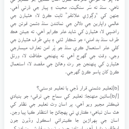
ناهي. سنڌ ته سُر سنگيت، محبت ۽ پيار جي ڌرتي آهي.
جنهن کي “وڳوڙي علائقو” ثابت ڪرڻ لاءِ هٿيارن جي
عالمي واپارين جي دلالن جي نمائندن سنڌ دشمن قوتن جي
راضپي لاءِ هٿيارن کي شايد عام ڪرايو آهي، ته جيئن هڪ
طرف سنڌ بد امنيءَ جو شڪار ٿئي ۽ ٻئي طرف هٿيارن جي
کلي عام استعمال ڪري سنڌ جو پُر امن تعارف ميسارجي
وڃي. وقت جي گهرج آهي ته پنهنجي حفاظت لاءِ ورتل
هٿيارن کي پنهنجن جو رت وهائڻ جي مقصد لاءِ استعمال
ڪرڻ کان پاسو ڪرڻ گهرجي.
[b]تعليم دشمني قرار ڏجي يا تعليم دوستي؟
[/b]سائين منهنجا: تعليم کي سماج جي ترقيءَ جو بنيادي
فيڪٽر مڃيو ويو آهي، پر اسان وٽ تعليم جي نظام کي
هٿ سان تباهيءَ ڪناري تي پهچائڻ جا انتظام ڪيا پيا وڃن.
اسان جي ٻهراڙين جا ڪيترائي اسڪول وڏيرن جون
اوطاقون بڻيل آهن، استادن جون ڀرتيون سفارشي بنيادن کي