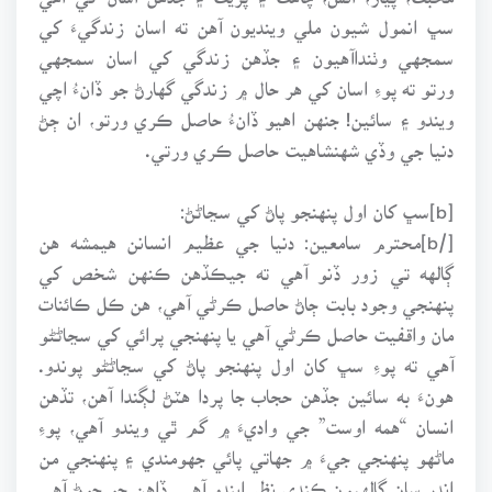
سڀ انمول شيون ملي وينديون آهن ته اسان زندگيءَ کي
سمجهي وٺنداآهيون ۽ جڏهن زندگي کي اسان سمجهي
ورتو ته پوءِ اسان کي هر حال ۾ زندگي گهارڻ جو ڏانءُ اچي
ويندو ۽ سائين! جنهن اهيو ڏانءُ حاصل ڪري ورتو، ان ڄڻ
دنيا جي وڏي شهنشاهيت حاصل ڪري ورتي.
[b]سڀ کان اول پنهنجو پاڻ کي سڃاڻڻ:
[/b]محترم سامعين: دنيا جي عظيم انسانن هيمشه هن
ڳالهه تي زور ڏنو آهي ته جيڪڏهن ڪنهن شخص کي
پنهنجي وجود بابت ڄاڻ حاصل ڪرڻي آهي، هن ڪل ڪائنات
مان واقفيت حاصل ڪرڻي آهي يا پنهنجي پرائي کي سڃاڻڻو
آهي ته پوءِ سڀ کان اول پنهنجو پاڻ کي سڃاڻڻو پوندو.
هونءَ به سائين جڏهن حجاب جا پردا هٽڻ لڳندا آهن، تڏهن
انسان “همه اوست” جي واديءَ ۾ گم ٿي ويندو آهي، پوءِ
ماڻهو پنهنجي جيءَ ۾ جهاتي پائي جهومندي ۽ پنهنجي من
اندر سان ڳالهيون ڪندي نظر ايندو آهي. ڏاهن جو چوڻ آهي