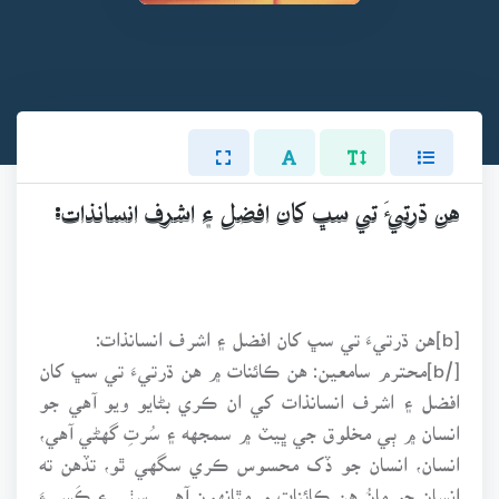
هن ڌرتيءَ تي سڀ کان افضل ۽ اشرف انسانذات:
[b]هن ڌرتيءَ تي سڀ کان افضل ۽ اشرف انسانذات:
[/b]محترم سامعين: هن ڪائنات ۾ هن ڌرتيءَ تي سڀ کان
افضل ۽ اشرف انسانذات کي ان ڪري بڻايو ويو آهي جو
انسان ۾ ٻي مخلوق جي ڀيٽ ۾ سمجهه ۽ سُرتِ گهڻي آهي،
انسان، انسان جو ڏک محسوس ڪري سگهي ٿو، تڏهن ته
انسان جو مانُ هن ڪائنات ۾ مٿانهون آهي. سٺي ۽ ڪَسيءَ