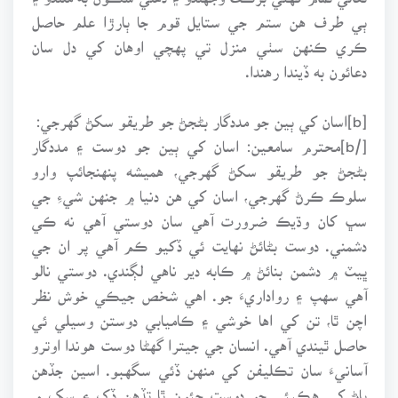
ٻي طرف هن ستم جي ستايل قوم جا ٻارڙا علم حاصل
ڪري ڪنهن سٺي منزل تي پهچي اوهان کي دل سان
دعائون به ڏيندا رهندا.
[b]اسان کي ٻين جو مددگار بڻجڻ جو طريقو سکڻ گهرجي:
[/b]محترم سامعين: اسان کي ٻين جو دوست ۽ مددگار
بڻجڻ جو طريقو سکڻ گهرجي، هميشه پنهنجائپ وارو
سلوڪ ڪرڻ گهرجي، اسان کي هن دنيا ۾ جنهن شيءِ جي
سڀ کان وڌيڪ ضرورت آهي سان دوستي آهي نه ڪي
دشمني. دوست بڻائڻ نهايت ئي ڏکيو ڪم آهي پر ان جي
ڀيٽ ۾ دشمن بنائڻ ۾ ڪابه دير ناهي لڳندي. دوستي نالو
آهي سهپ ۽ رواداريءَ جو. اهي شخص جيڪي خوش نظر
اچن ٿا، تن کي اها خوشي ۽ ڪاميابي دوستن وسيلي ئي
حاصل ٿيندي آهي. انسان جي جيترا گهڻا دوست هوندا اوترو
آسانيءَ سان تڪليفن کي منهن ڏئي سگهبو. اسين جڏهن
پاڻ کي هڪٻئي جو دوست چئون ٿا تڏهن ڏک ۽ سک ۾