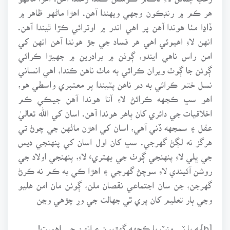
هر ڪم ۾ رنڊڪون وجهي ويهندا آهن. اهڙا ماڻهو ظاهر ۾
ڏاڍا مٺا هوندا آهن پر اهي اندر ۾ اوترائي ڪڙا ٿيندا آهن.
انهن لاءِ اهيوئي اهي هر فساد جي جڙ هوندا آهن انهن کي
امن راس ناهي ايندو، ڳوٺن ۾ برادرين ۾ جهيڙا ڪرائي
ڳوٺن جا ڳوٺ ويران ڪرائي به ماٺ ناهن ڪندا، اهي انساني
نسل ختم ڪرائي به دم ناهن پٽيندا پر معتبري واسطي هو،
اهو سڀ ڪجهه ڪرائڻ لاءِ آتا هوندا آهن جيڪي ڪم
اخلاقيات جي دائري کان ٻاهر هوندا آهن. اسان کي الله تعاليٰ
عقل ۽ سمجهه ڏني آهي، اسان کي اهڙن ماڻهن جي چوڻ تي
هرگز نه لڳڻ گهرجي. سڀ کان اول اسان کي پنهنجي ديس
جي ڀلي لاءِ پنهنجي ڳوٺ جي بهتريءَ لاءِ، پنهنجي اولاد جي
روشن آئيندي لاءِ سوچڻ گهرجي ۽ اهڙا ڪي به ڪم نه ڪرڻ
گهرجن، جن سان اجتماعي نقصان ملن، ڳوٺن مان امن هليو
وڃي ٻار تعليم کان پري ٿي جهالت جي ورِ چڙهي وڃن
[b]ٻه يا ٽي منٽ يا ڪجهه گهڙيون ۽ انهن جي اهميت!