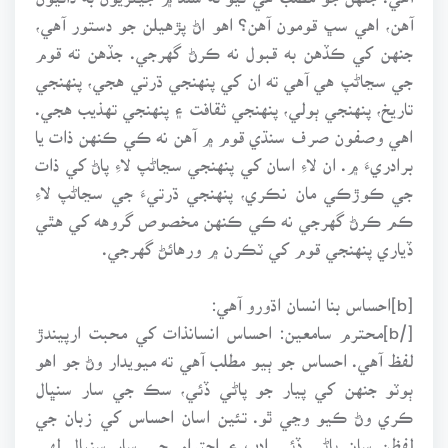
آهن، اهي سڀ قومون آهن؟ اهو اڻ پڙهيلن جو دستور آهي،
جنهن کي ڪڏهن به قبول نه ڪرڻ گهرجي. جڏهن ته قوم
جي سڃاڻپ هي آهي ته ان کي پنهنجي ڌرتي هجي، پنهنجي
تاريخ، پنهنجي ٻولي، پنهنجي ثقافت ۽ پنهنجي تهذيب هجي.
اهي وصفون صرف سنڌي قوم ۾ آهن نه ڪي ڪنهن ذات يا
برادريءَ ۾. ان لاءِ اسان کي پنهنجي سڃاڻپ لاءِ پاڻ کي ذات
جي ڪوڙڪي مان نڪري، پنهنجي ڌرتيءَ جي سڃاڻپ لاءِ
ڪم ڪرڻ گهرجي نه ڪي ڪنهن مخصوص گروهه کي هٿي
ڏياري پنهنجي قوم کي ٽڪرن ۾ ورهائڻ گهرجي.
[b]احساس بنا انسان اڌورو آهي:
[/b]محترم سامعين: احساس انسانذات کي محبت ارپيندڙ
لفظ آهي. احساس جو ٻيو مطلب آهي ته ميويدار وڻ جو اهو
ٻوٽو جنهن کي پيار جو پاڻي ڏئي، سڪ جي سار سنڀال
ڪري وڻ ڪيو وڃي ٿو. تئين اسان احساس کي زبان جي
لفظن سان پاڻي ڏئي ادب ۽ احترام جي سار سنڀال لهي