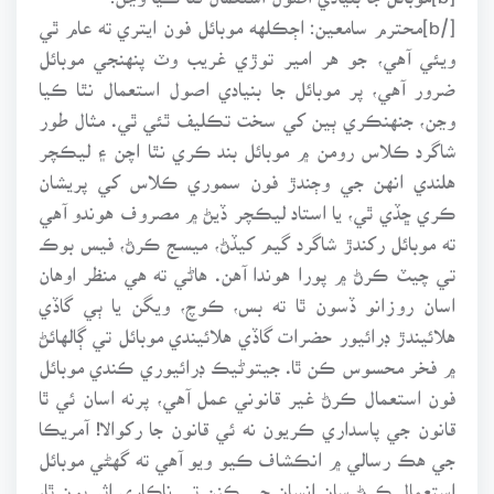
[/b]محترم سامعين: اڄڪلهه موبائل فون ايتري ته عام ٿي
ويئي آهي، جو هر امير توڙي غريب وٽ پنهنجي موبائل
ضرور آهي، پر موبائل جا بنيادي اصول استعمال نٿا ڪيا
وڃن، جنهنڪري ٻين کي سخت تڪليف ٿئي ٿي. مثال طور
شاگرد ڪلاس رومن ۾ موبائل بند ڪري نٿا اچن ۽ ليڪچر
هلندي انهن جي وڄندڙ فون سموري ڪلاس کي پريشان
ڪري ڇڏي ٿي، يا استاد ليڪچر ڏيڻ ۾ مصروف هوندو آهي
ته موبائل رکندڙ شاگرد گيم کيڏڻ، ميسج ڪرڻ، فيس بوڪ
تي چيٽ ڪرڻ ۾ پورا هوندا آهن. هاڻي ته هي منظر اوهان
اسان روزانو ڏسون ٿا ته بس، ڪوچ، ويگن يا ٻي گاڏي
هلائيندڙ ڊرائيور حضرات گاڏي هلائيندي موبائل تي ڳالهائڻ
۾ فخر محسوس ڪن ٿا. جيتوڻيڪ ڊرائيوري ڪندي موبائل
فون استعمال ڪرڻ غير قانوني عمل آهي، پرنه اسان ئي ٿا
قانون جي پاسداري ڪريون نه ئي قانون جا رکوالا! آمريڪا
جي هڪ رسالي ۾ انڪشاف ڪيو ويو آهي ته گهڻي موبائل
استعمال ڪرڻ سان انسان جي ڪنن تي ناڪاري اثر پون ٿا،