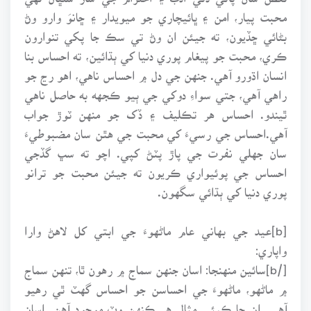
محبت پيار، امن ۽ ڀائيچاري جو ميويدار ۽ ڇانوَ وارو وڻ
بڻائي ڇڏيون، ته جيئن ان وڻ تي سڪ جا پکي تنوارون
ڪري، محبت جو پيغام پوري دنيا کي ٻڌائين، ته احساس بنا
انسان اڌورو آهي. جنهن جي دل ۾ احساس ناهي، اهو رڃ جو
راهي آهي، جتي سواءِ دوکي جي ٻيو ڪجهه به حاصل ناهي
ٿيندو. احساس هر تڪليف ۽ ڏک جو منهن ٽوڙ جواب
آهي.احساس جي رسيءَ کي محبت جي هٿن سان مضبوطيءَ
سان جهلي نفرت جي پاڙ پٽڻ کپي. اچو ته سڀ گڏجي
احساس جي پوئيواري ڪريون ته جيئن محبت جو ترانو
پوري دنيا کي ٻڌائي سگهون.
[b]عيد جي بهاني عام ماڻهوءَ جي ابتي کل لاهڻ وارا
واپاري:
[/b]سائين منهنجا: اسان جنهن سماج ۾ رهون ٿا، تنهن سماج
۾ ماڻهو، ماڻهوءَ جي احساسن جو احساس گهٽ ٿي رهيو
آهي. ان جا ڪيئي مثال هر ڪنهن وٽ موجود آهن. اسان