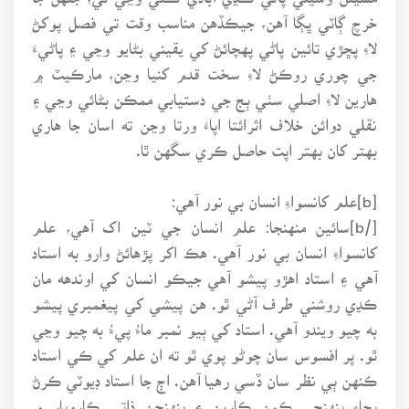
خرچ ڳاٽي ڀڳا آهن، جيڪڏهن مناسب وقت تي فصل پوکڻ
لاءِ پڇڙي تائين پاڻي پهچائڻ کي يقيني بڻايو وڃي ۽ پاڻيءَ
جي چوري روڪڻ لاءِ سخت قدم کنيا وڃن، مارڪيٽ ۾
هارين لاءِ اصلي سٺي ٻج جي دستيابي ممڪن بڻائي وڃي ۽
نقلي دوائن خلاف اثرائتا اپاءَ ورتا وڃن ته اسان جا هاري
بهتر کان بهتر اپت حاصل ڪري سگهن ٿا.
[b]علم کانسواءِ انسان بي نور آهي:
[/b]سائين منهنجا: علم انسان جي ٽين اک آهي، علم
کانسواءِ انسان بي نور آهي. هڪ اکر پڙهائڻ وارو به استاد
آهي ۽ استاد اهڙو پيشو آهي جيڪو انسان کي اوندهه مان
ڪڍي روشني طرف آڻي ٿو. هن پيشي کي پيغمبري پيشو
به چيو ويندو آهي. استاد کي ٻيو نمبر ماءُ پيءُ به چيو وڃي
ٿو. پر افسوس سان چوڻو پوي ٿو ته ان علم کي ڪي استاد
ڪنهن ٻي نظر سان ڏسي رهيا آهن. اڄ جا استاد ڊيوٽي ڪرڻ
بجاءِ پنهنجي ڪمن ڪارين ۽ پنهنجن ذاتي ڪاروبار ۾