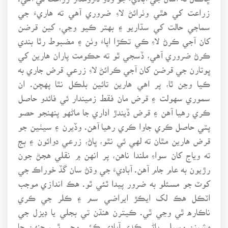
زراعت کي هٿي وٺرائڻ لاءِ ضروري آهي ته هاريءَ جي
سماجي حالت کي سڌاريو ۽ بهتر ڪيو وڃي، کين قرضن
کان آجي ڪرڻ لاءِ ڪي تڪڙا اپاءَ وٺن ۽ مضبوط رٿا بندي
ڪرڻ ضروري آهي، ڏسجي ٿو ته حڪومت پاران هارين کي
ڀوتارن جي قرضن کان آجي ڪرائڻ لاءِ زرعي قرض جاري به
ڪيا وڃن ٿا، پر اهي هارين تائين بلڪل نٿا پهچن. ان
سموري سهولت ۽ قرض مان فقط زميندار ئي فائدو حاصل
ڪري رهيا آهن ۽ قرض ڏيندڙ اداري جا ماڻهو پنهنجو حصو
پتي حاصل ڪري جاوا ڪري رهيا آهن. وڏيرن ۽ سيٺين جو
قرض هارين مٿان ته لهي ئي نٿو، ڀاڻ، زرعي دوائون ۽ ٻج
ته وياج کان سواءِ ملندا ناهن، پر انهن ۾ نقلي هجڻ جون
رڙيون به عام جام آهن. آباديءَ جي وڌڻ سان گڏ خوراڪ جي
کوٽ جو مسئلو به ضرور پيدا ٿئي ٿو. هڪ اندازي موجب
اٽڪل هڪ لک ايڪڙ ايراضي سم ۽ ڪلر جي ڪري
ناڪاره ٿي وڃي ٿي. ڪيترن هنڌن تي بجلي يا ڊيزل جي
مشينن وسيلي پاڻي ڪڍي آبادي ڪئي وڃي ٿي، جنهن جا