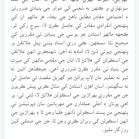
سونهاري ۾ ڪنهن به شعبي کي عوام جي بنيادي ضرورتن
۽ اجتماعي مفادن مطابق ٺاهڻ جي بجاءِ، هر ماڻهو ان کي
پنهنجي انفرادي مفادن کي حاصل ڪرڻ لاءِ سوچ رکي ٿو.
ڪجهه ماڻهو استادن جو يوسي جي بنيادن تي مقررين کي
صحيح نٿا سمجهن، ڪي وري استاد پٺتي پيل علائقن ۾
پنهنجي ڊيوٽي ڏيڻ لاءِ آماده نه آهن، تنهنڪري انهن علائقن
جي اسڪولن کي هلائڻ لاءِ اتان جي مقامي ماڻهن کي ميرٽ
جي بنياد تي مقرر ڪرڻ ضروري آهي. جيڪڏهن ائين نه
ٿيو ته تعليم مان لاڀ پرائڻ جو گهربل مقصد ئي حاصل ٿي
نه سگهندو. اسان اهڙن استادن کي مثال ڪري پيش ڪريون
جن جي مقرري ٻهراڙين جي اسڪولن هلائڻ لاءِ ٿئي ٿي، پر
اهي ڀوتان ۽ اعليٰ عملدارن جي مهربانين سان ڊپوٽيشن تي
پنهنجي من پسند اسڪولن ڏانهن هليا وڃن ٿا ۽ ٻهراڙين جي
انهن اسڪولن کي ويران ڪري وڃن ٿا، جن جي صدقي کين
روزگار مليو.