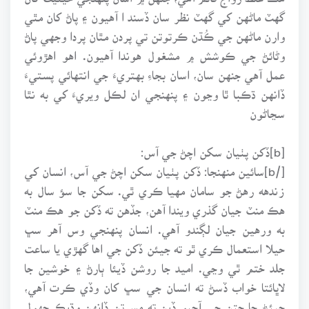
گهٽ ماڻهن کي گهٽ نظر سان ڏسند ا آهيون ۽ پاڻ کان مٿي
وارن ماڻهن جي ڪُڌن ڪرتوتن تي پردن مٿان پردا وجهي پاڻ
وڻائڻ جي ڪوشش ۾ مشغول هوندا آهيون. اهو اهڙوئي
عمل آهي جنهن سان، اسان بجاءِ بهتريءَ جي انتهائي پستيءَ
ڏانهن ڌڪبا ٿا وڃون ۽ پنهنجي ان لڪل ويريءَ کي به نٿا
سڃاڻون
[b]ڏکن پٺيان سکن اچڻ جي آس:
[/b]سائين منهنجا: ڏکن پٺيان سکن اچڻ جي آس، انسان کي
زندهه رهڻ جو سامان مهيا ڪري ٿي. سکن جا سؤ سال به
هڪ منٽ جيان گذري ويندا آهن، جڏهن ته ڏکن جو هڪ منٽ
به ورهين جيان لڳندو آهي. انسان پنهنجي وس آهر سڀ
حيلا استعمال ڪري ٿو ته جيئن ڏکن جي اها گهڙي يا ساعت
جلد ختم ٿي وڃي. اميد جا روشن ڏيئا ٻارڻ ۽ خوشين جا
لاڀائتا خواب ڏسڻ ته انسان جي سڀ کان وڏي ڪرت آهي،
جيئڻ جا جتن جي آجپو ڏين ته مسرتن ڏانهن وڌيڪ جهول