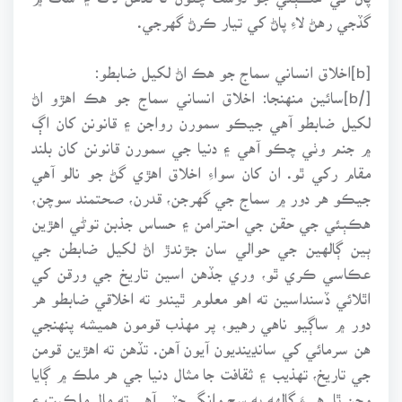
گڏجي رهڻ لاءِ پاڻ کي تيار ڪرڻ گهرجي.
[b]اخلاق انساني سماج جو هڪ اڻ لکيل ضابطو:
[/b]سائين منهنجا: اخلاق انساني سماج جو هڪ اهڙو اڻ
لکيل ضابطو آهي جيڪو سمورن رواجن ۽ قانونن کان اڳ
۾ جنم وٺي چڪو آهي ۽ دنيا جي سمورن قانونن کان بلند
مقام رکي ٿو. ان کان سواءِ اخلاق اهڙي گڻ جو نالو آهي
جيڪو هر دور ۾ سماج جي گهرجن، قدرن، صحتمند سوچن،
هڪٻئي جي حقن جي احترامن ۽ حساس جذبن توڻي اهڙين
ٻين ڳالهين جي حوالي سان جڙندڙ اڻ لکيل ضابطن جي
عڪاسي ڪري ٿو، وري جڏهن اسين تاريخ جي ورقن کي
اٿلائي ڏسنداسين ته اهو معلوم ٿيندو ته اخلاقي ضابطو هر
دور ۾ ساڳيو ناهي رهيو، پر مهذب قومون هميشه پنهنجي
هن سرمائي کي سانڍينديون آيون آهن. تڏهن ته اهڙين قومن
جي تاريخ، تهذيب ۽ ثقافت جا مثال دنيا جي هر ملڪ ۾ ڳايا
وڃن ٿا. هيءَ ڳالهه به سج وانگر چٽي آهي ته مال ملڪيت ۽