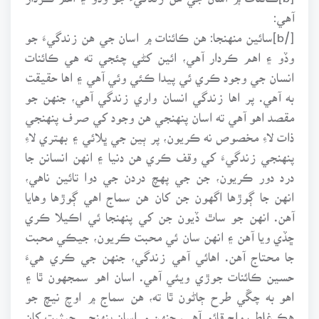
آهي:
[/b]سائين منهنجا: هن ڪائنات ۾ اسان جي هن زندگيءَ جو
وڏو ۽ اهم ڪردار آهي، ائين کڻي چئجي ته هي ڪائنات
انسان جي وجود ڪري ئي پيدا ڪئي وئي آهي ۽ اها حقيقت
به آهي. پر اها زندگي انسان واري زندگي آهي، جنهن جو
مقصد اهو آهي ته اسان پنهنجي هن وجود کي صرف پنهنجي
ذات لاءِ مخصوص نه ڪريون، پر ٻين جي ڀلائي ۽ بهتري لاءِ
پنهنجي زندگيءَ کي وقف ڪري هن دنيا ۽ انهن انسانن جا
درد دور ڪريون، جن جي پهچ دردن جي دوا تائين ناهي،
انهن جا ڳوڙها اگهون جن کان هن سماج اهي ڳوڙها وهايا
آهن. انهن جو ساٿ ڏيون جن کي پنهنجا ئي اڪيلا ڪري
ڇڏي ويا آهن ۽ انهن سان ئي محبت ڪريون، جيڪي محبت
جا محتاج آهن. اهائي آهي زندگي، جنهن جي ڪري هيءَ
حسين ڪائنات جوڙي ويئي آهي. اسان اهو سمجهون ٿا ۽
اهو به چڱي طرح ڄاڻون ٿا ته، هن سماج ۾ اوچ نيچ جو
هڪ غلط رواج قائم آهي، جنهن ۾ اسان پنهنجي حيثيت کان