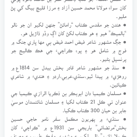
کان سواءِ مولانا محمد حسين آزاد ۽ مرزا قليچ بيگ کي پڻ
مليو.
● هندن جو مقدس ڪتاب “رامائڻ” جنهن لکيو ان جو نالو
“بالميڪ” هيو ۽ هو ڪتاب لکڻ کان اڳ وڏو ڌاڙيل هو.
● جڳ مشهور شاعر فيض احمد فيض ٻي مها ڀاري جنگ ۾
فوج ۾ شامل هو ۽ پوءِ ڪراچيءَ جي هڪ ڪاليج جو
پرنسپل بڻيو.
● سنڌ جو مشهور شاعر قادر بخش بيدل سن 1814ع ۾
روهڙيءَ ۾ پيدا ٿيو،سنڌي،عربي،اردو ۽ هنديءَ ۾ شاعري
ڪيائين.
● مسلمان ڪيميا دان ابوبڪر بن ذڪريا الرازي ڪيميا جي
عنوان تي ڪل 21 ڪتاب لکيا ۽ مسلمان شائنسدان موسيٰ
جابر بن حيان 300 ڪتاب ڪکيا.
● سنڌيءَ ۾ پهريون مڪمل سفر نامو حاجي حسين
بخش“مرتضائي” باريجي سن 1931ع ۾ “ڪراچيءَ کان
ڪربلا تائين” نالي لکيو ۽ مشهوي مفڪر،طبيب ۽ مصنف