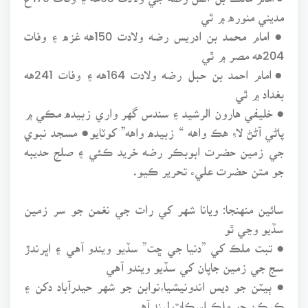
مديني منوره ۾ ٿي
● امام محمد بن ادريس رضه ولادت 150هه غزه ۽ وفات
204هه مصر ۾ ٿي
●امام احمد بن حبل رضه ولادت 164هه ۽ وفات 241هه
بغداد ۾ ٿي
● خليفي هارون الرشيد ۽ سندس گهر واري زبيده مڪي ۾
پاڻي آڻڻ لاءِ هڪ واهه “ زبيده واهه” کوٽايو● مسجد نبوي
جي زمين حضرت ابوبڪر رضه خريد ڪئي ۽ صلحِ حديبه
جو متن حضرت عليء تحرير ڪيو.
سائين منهنجا: ويانا شهر کي رات جي نغمن جو سر زمين
سڏيو وڃي ٿو
● تبت ملڪ کي ”دنيا جي ڇت” سڏيو ويندو آهي ۽ اڀرندڙ
سج جي زمين جاپان کي سڏيو ويندو آهي
● ٻيٽن جو ديس اندونيشيا،نوابن جو شهر حيدرآباد دکن ۽
ڪيڪن جو ملڪ اسڪاٽ لينڊ آهي