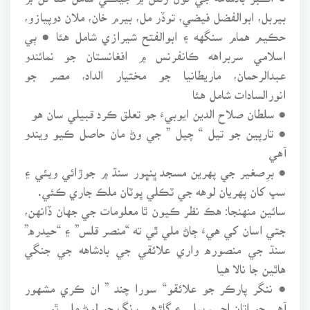
بيربل، ابوالفضل فيضي، توڏر مل، بيرم خان، ملان دوپيازو،
حڪيم همام سنگهه ۽ ابوالفتح شيرازي شامل هئا ● ٻي
اسلامي سربراهه ڪانفرنس ۾ افغانستان جو نمائندو
عبدالرحمان، ماريطانيا جو مختيار الداد، مصر جو
انورالسادات شامل هئا
● سلطان صلاح الدين ايوبيءَ جو تعلق ڪرد قبيلي سان هو
● تارپين جو تيل “ چيل ” جي وڻ مان حاصل ڪيو ويندو
آهي
● برِصغير جي پهرين مسجد ڀنڀور سنڌ ۾ جوڙائي ويئي ۽
سڀ کان پهريان لوهه جي ٽڪلي ڀوٽان ملڪ جاري ڪئي.
سائين منهنجا: هڪ نظر ڪيون ٿا معلومات جي جهان ڏانهن،
جتي اسان کي هيءَ ڄاڻ ملي ٿي ته “منصر قلس” ۽ “حيدره”
سنڌ جي منصوره واري علائقي جي بادشاهه جي جنگي
هاٿين جا نالا هيا
● ننگر پارڪر جو علائقو“ سورا چند ” ان ڪري مشهور
آهي جو اتان اڇي، پيلي ۽ ڳاڙهي رنگ جو لوڻ ملي ٿو.