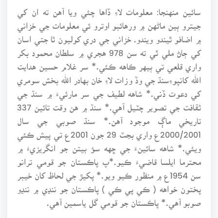
سائين منهنجا: معلومات لاءِ ڏاها چئي ويا آهن ته ان کي
جيترو ٻين ماڻهن ۾ ورهائبو اوترو ئي معلومات جي خزاني
۾ اضافو ٿيندو ويندو. خزاني جي دري کوليون ٿا جتي اسان
کي ڄاڻ ملي ٿي ته سن 978 هجري ۾ سلطان محمود بکر
واري قلعي تي ٻيهر ڪاهه ڪئي.* سر غلام حسين هدايت
الله کانپوءِسنڌ جي وڏ وزات لاءِ خان بهادر الله بخش سومري
کي دعوت ڏني.* شاهه لطيف جي سر مارئيءَ ۾ سنڌ جي
ثقافت جي تصوير چٽيل آهي.* سنڌ ۾ هن وقت تائين 337
تاريخي ماڳ موجود آهن.* سنڌ صوبي جي سال
2000/2001ع واري بجٽ 29 جون 2001ع تي پيش ڪئي
ويئي.* شاهه سائينءَ جي ڇهه سؤ بيتن جو انگريزيءَ ۾
محترما ايلسا قاضيءَ ڪيو.*پ پاڪستان جو قومي ترانو
سن 1954ع ۾ منظور ڪيو ويو.* پکيڙ جي لحاظ کان خيبر
پختون خواهه ( ڪي پي ڪي ) پاڪستان جو ننڍي ۾ ننڍو
صوبو آهي.* پاڪستان جو قومي گل ياسمين آهي.