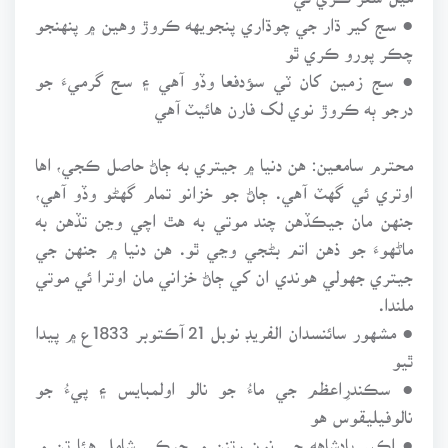
● سج کير ڌار جي چوڌاري پنجويهه ڪروڙ وهين ۾ پنهنجو
چڪر پورو ڪري ٿو
● سج زمين کان ٽي سؤدفعا وڏو آهي ۽ سج گرميءَ جو
درجو ٻه ڪروڙ نوي لک فارن هائيٽ آهي
محترم سامعين: هن دنيا ۾ جيتري به ڄاڻ حاصل ڪجي، اها
اوتري ئي گهٽ آهي. ڄاڻ جو خزانو تمام گهڻو وڏو آهي،
جنهن مان جيڪڏهن چند موتي به هٿ اچي وڃن تڏهن به
ماڻهوءَ جو ذهن اتم بڻجي وڃي ٿو. هن دنيا ۾ جنهن جي
جيتري جهولي هوندي ان کي ڄاڻ خزاني مان اوترا ئي موتي
ملندا.
● مشهور سائنسدان الفريڊ نوبل 21 آڪتوبر 1833ع ۾ پيدا
ٿيو
● سڪندرِاعظم جي ماءُ جو نالو اولمبايس ۽ پيءُ جو
نالوفيليقوس هو
● اڪبر بادشاهه جي نون رتنن ۾ جيڪي شامل هئا تن ۾