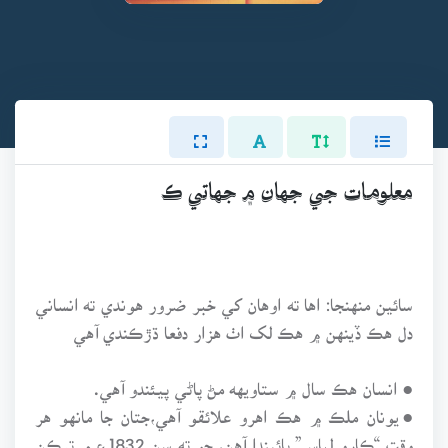
معلومات جي جهان ۾ جهاتي ڪ
سائين منهنجا: اها ته اوهان کي خبر ضرور هوندي ته انساني
دل هڪ ڏينهن ۾ هڪ لک اٺ هزار دفعا ڌڙڪندي آهي
● انسان هڪ سال ۾ ستاويهه مڻ پاڻي پيئندو آهي.
●يونان ملڪ ۾ هڪ اهرو علائقو آهي،جتان جا مانهو هر
وقت “ڪارو لباس” پائيندا آهن، ڇو ته سن 1832ع ۾ ترڪن