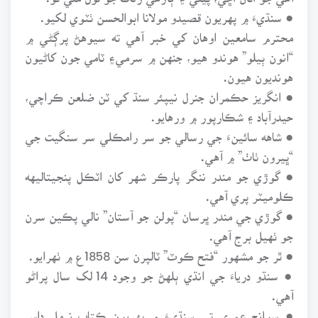
● سنڌيءَ ۾ پهريون قصيدو مولانا ابوالحسن ٺٽوي لکيو.
محترم سامعين اوهان کي خبر آهي ته سيوهڻ پرڳڻي ۾
“انون ٻيلو” هوندو هيو، جنهن ۾ سرمي۽ ٽامي جون کاڻيون
هونديون هيون.
● انگريز حڪمران جنرل نيپئر سنڌ کي ٽن ضلعن ڪراچي،
حيدرآباد ۽ شڪارپور ۾ ورهايو.
● شاهه سائينءَ جي رسالي جو سر رامڪلي سر سنگيت جي
“ڀيرون ٺاٺ” ۾ آهي.
● گوڙي جو مندر ننگر پارڪر شهر کان اٽڪل پنجيتاليهه
ڪلوميٽر پري آهي.
● گوڙي جي مندر ڀرسان “پولن جو آستان” نالي پڪين سرن
جو ٺهيل برج آهي.
● ٿر جو مشهور “فتح ڪوٽ” ٽالپرن سن 1858ع ۾ ٺهرايو.
● سنڌو درياءَ جي انڌي ٻلهڻ جو وجود 14 لک سال پراڻو
آهي.
● سوانح عمري تي سنڌيءَ ۾ پهريون ڪتاب نرمل داس