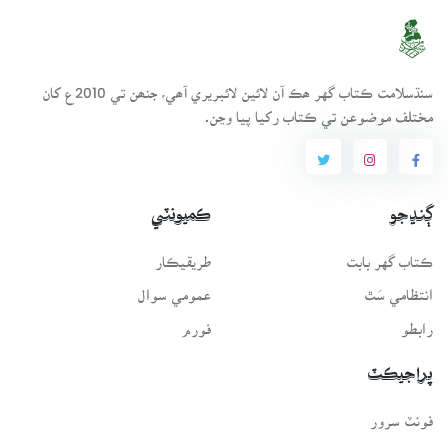
سنڌسلامت ڪتاب گهر ھڪ آن لائين لائبريري آھي، جنھن تي 2010ع کان
مختلف موضوعن تي ڪتاب رکيا پيا وڃن.
ڳنڍجو
ڪميونٽي
ڪتاب گهر بابت
طريقيڪار
انتظامي سَٿ
عمومي سوال
رابطو
فورم
پراجيڪٽ
فونٽ سرور