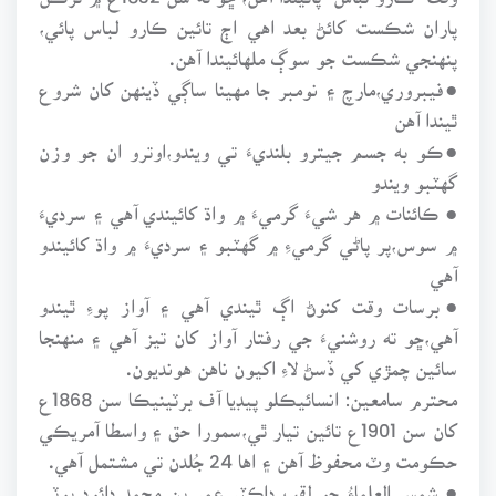
پاران شڪست کائڻ بعد اهي اڄ تائين ڪارو لباس پائي،
پنهنجي شڪست جو سوڳ ملهائيندا آهن.
●فيبروري،مارچ ۽ نومبر جا مهينا ساڳي ڏينهن کان شروع
ٿيندا آهن
●ڪو به جسم جيترو بلنديءَ تي ويندو،اوترو ان جو وزن
گهٽبو ويندو
● ڪائنات ۾ هر شيءَ گرميءَ ۾ واڌ کائيندي آهي ۽ سرديءَ
۾ سوس،پر پاڻي گرميءِ ۾ گهٽبو ۽ سرديءَ ۾ واڌ کائيندو
آهي
●برسات وقت کنوڻ اڳ ٿيندي آهي ۽ آواز پوءِ ٿيندو
آهي،ڇو ته روشنيءَ جي رفتار آواز کان تيز آهي ۽ منهنجا
سائين چمڙي کي ڏسڻ لاءِ اکيون ناهن هونديون.
محترم سامعين: انسائيڪلو پيڊيا آف برٽينيڪا سن 1868ع
کان سن 1901ع تائين تيار ٿي،سمورا حق ۽ واسطا آمريڪي
حڪومت وٽ محفوظ آهن ۽ اها 24 جُلدن تي مشتمل آهي.
● شمس العلماءُ جو لقب ڊاڪٽر عمر بن محمد دائود پوٽي