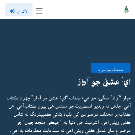
لاگ ان
مختلف موضوع
ايءُ عشقَ جو آواز
جبار “آزاد” منگيءَ جو هيءَ ڪتاب “ايءُ عشقَ جو آواز” ڇهون ڪتاب
آهي، جڏهن ته ريديو اسڪرپٽ جو سندس هي ٻيون ڪتاب آهي. هن
ڪتاب ۾ مختلف موضوعن کي بڻياد بڻائي ڪمپيئرنگ ته شامل
ڪئي ويئي آهي. انٽرنيٽ جي دنيا به، ”جيڪي منجھ جهان“ جي
موضوع سان شامل ڪئي ويئي آهي ته سنڌ بابت معلومات به آهي،