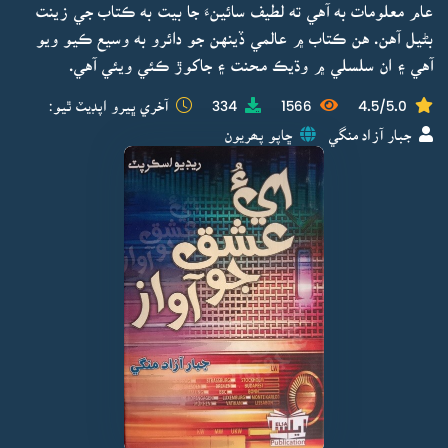
عام معلومات به آهي ته لطيف سائينءَ جا بيت به ڪتاب جي زينت
بڻيل آهن. هن ڪتاب ۾ عالمي ڏينهن جو دائرو به وسيع ڪيو ويو
آهي ۽ ان سلسلي ۾ وڌيڪ محنت ۽ جاکوڙ ڪئي ويئي آهي.
4.5/5.0
1566
334
آخري ڀيرو اپڊيٽ ٿيو:
جبار آزاد منگي
ڇاپو پھريون