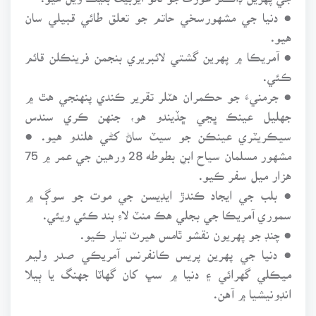
● دنيا جي مشهورسخي حاتم جو تعلق طائي قبيلي سان
هيو.
● آمريڪا ۾ پهرين گشتي لائبريري بنجمن فرينڪلن قائم
ڪئي.
● جرمنيءَ جو حڪمران هٽلر تقرير ڪندي پنهنجي هٿ ۾
جهليل عينڪ ڀڃي ڇڏيندو هو، جنهن ڪري سندس
سيڪريٽري عينڪن جو سيٽ ساڻ کڻي هلندو هيو. ●
مشهور مسلمان سياح ابنِ بطوطه 28 ورهين جي عمر ۾ 75
هزار ميل سفر ڪيو.
● بلب جي ايجاد ڪندڙ ايڊيسن جي موت جو سوڳ ۾
سموري آمريڪا جي بجلي هڪ منٽ لاءِ بند ڪئي ويئي.
● چنڊ جو پهريون نقشو ٿامس هيرٽ تيار ڪيو.
● دنيا جي پهرين پريس ڪانفرنس آمريڪي صدر وليم
ميڪلي گهرائي ۽ دنيا ۾ سڀ کان گهاٽا جهنگ يا ٻيلا
انڊونيشيا ۾ آهن.