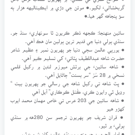
گربخشاڻيءَ لکيو.● موئن جي دڙي ۾ ايڪيتاليهه هزار ٻه
سؤ پنجاهه گهر هيا.●
سائين منهنجا: ڪجهه ذڪر ڪريون ٿا سونهاريءَ سنڌ جو.
سنڌي ٻولي دنيا جي قديم ترين ٻولين مان هڪ آهي.
● يورپي عالمن سڄي دنيا جو پهريون نمبر ۽ عظيم شاعر
حضرت شاهه عبداللطيف ڀٽائيءَ کي تسليم ڪيو آهي.
● شاهه سائينءَ جي برٽش ميوزم لنڊن ۾ رکيل قلمي
نسخي ۾ 28 سُرُ “سر بسنت” ڄاڻايل آهي.
● ڀٽ شاهه تي رکيل شاهه جي رسالي جو پهريون بيت “
وڍيل ٿي وايون ڪري، ڪُٺل ڪوڪاري” آيل آهي
● شاهه سائين جي 203 عرس تي خاص مهمان محمد ايوب
کهڙو هيو
● قران شريف جو پهريون ترجمو سن 280هه ۾ سنڌي
ٻوليءَ ۾ ٿيو.
● امام الحرمين جو منصب سنڌي عالمن کان شروع ٿيو.