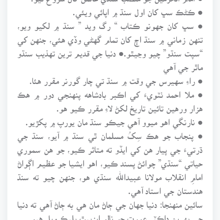
● ڪڻڪ سڀ کان اول سنڌ ۾ اپائي ويئي.
● سڀ کان جهونو ڪتاب “ رگ ويد ” سنڌ ۾ لکيو ويو،
تنهن زماني ۾ سنڌ اڄ کان تمام گهڻي وڏي هئي، جنهن کي
“سپت سنڌو” چيو وڃيٿو.● دنيا جي قديم ترين تهذيب سنڌو
ماٿر جي آهي
● راءِ سهيرس جي وقت ۾ سنڌ تي چار گورنر مقرر هئا.
● ملا احمد ٺٽويءَ کي اڪبر بادشاهه پنهنجي دور ۾ هڪ
هزار ورهين تائين تاريخ لکڻ لاءِ مقرر ڪيو هو.
● نارنگي اهو ميوو آهي جيڪو سنڌ مان يورپ ۾ پکڙيو.
● پنجاب جو هڪ سِکُ مسلمان ٿي سنڌ ۾ آيو، سنڌ جي
ڌرتيءَ جي پيار هن کي ايڏو ته متاثر ڪيو، جو هن سموري
حياتي “سنڌي” چوائڻ پسند ڪيو، اهو ايشيا جو عظيم اڳواڻ
امامِ انقلاب مولانا عبيدالله سنڌي هو، جنهن چيو ته سنڌ
هندستان جي استاد آهي.
سائين منهنجا: دنيا جهان جي ڄاڻ مان هي به ڄاڻ آهي ته دنيا
جي پهرين ڊاڪٽر عورت جو نالو ايزبيٿ بليڪ ويل هيو.