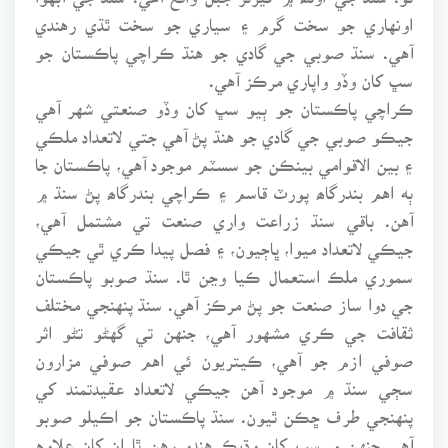
اونهاري جو سخت گرم ۽ سياري جو سخت ٿڌي رهندي
آهي. سنڌ صوبي جي گادي جو هنڌ ڪراچي پاڪستان جو
سڀ کان وڏو واپاري مرڪز آهي.
ڪراچي پاڪستان جو ٻيو سڀ کان وڏو صنعتي شهر آهي
جيڪو صوبي جي گادي جو هنڌ پڻ آهي جتي لاتعداد ملڪي
۽ بين الاقوامي بينڪن جو سسٽم موجود آهي، پاڪستان جا
ٻه اهم بندرگاھ پورٽ قاسم ۽ ڪراچي بندرگاھ پڻ سنڌ ۾
آهن. باقي سنڌ زراعت واري صنعت تي مشتمل آهي،
جيڪي لاتعداد ميوا، ڀاڄيون، ۽ فصل پيدا ڪري ٿي جيڪي
سموري ملڪ استعمال ڪيا وڃن ٿا. سنڌ صوبو پاڪستان
جي دوا ساز صنعت جو پڻ مرڪز آهي. سنڌ پنهنجي مختلف
ثقافت جي ڪري مشهور آهي، جنهن تي گهڻو تڻو اثر
صوفي ازم جو آهي، ڪيتريون ئي اهم صوفي مزارون
سڄي سنڌ ۾ موجود آهن جيڪي لاتعداد عقيدتمند کي
پنهنجي طرف ڇڪن ٿيون. سنڌ پاڪستان جو اڪيلو صوبو
آهي جنهن ۾ سڀ کان وڌيڪ هندو رهن ٿا ان کان علاوه