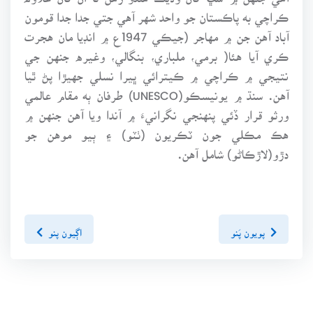
ڪراچي به پاڪستان جو واحد شهر آهي جتي جدا جدا قومون
آباد آهن جن ۾ مهاجر (جيڪي 1947ع ۾ انڊيا مان هجرت
ڪري آيا هئا( برمي، ملباري، بنگالي، وغيره جنهن جي
نتيجي ۾ ڪراچي ۾ ڪيترائي ڀيرا نسلي جهيڙا پڻ ٿيا
آهن. سنڌ ۾ يونيسڪو(UNESCO) طرفان ٻه مقام عالمي
ورثو قرار ڏئي پنهنجي نگرانيءَ ۾ آندا ويا آهن جنهن ۾
هڪ مڪلي جون ٽڪريون (ٺٽو) ۽ ٻيو موهن جو
دڙو(لاڙڪاڻو) شامل آهن.
پويون پَنو
اڳيون پنو