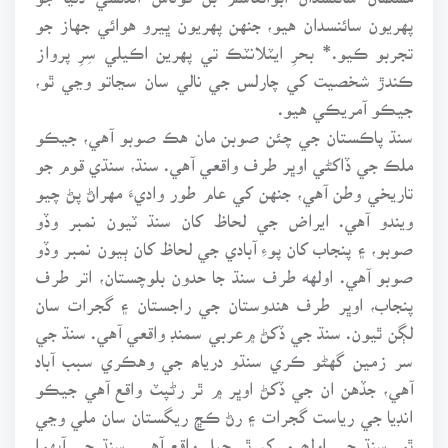
پهريون سائنسدان هيو، جنهن پهريون ڀيرو هوائي جهاز جو
تجربو ڪيو.* بحرِ ايٽلانٽڪ تي پهرين اڪيلي سِرِ پرواز
ڪندڙ شخصيت کي چارلس جي نالي سان سڃاتو وڃي ٿو،
جيڪو آمريڪي هيو.
سنڌ پاڪستان جي چئن صوبن مان هڪ صوبو آهي، جيڪو
ملڪ جي ڏاکڻي اوڀر طرف واقعي آهي. سنڌ، سنڌي قوم جو
تاريخي وطن آهي، جنهن کي عام طور واديءَ مهراڻ پڻ چيو
ويندو آهي. ايراض جي لحاظ کان سنڌ ٽيون نمبر وڏو
صوبو، ۽ پنجاب کان پوءِ آبادي جي لحاظ کان ٻيون نمبر وڏو
صوبو آهي. اولهه طرف سنڌ جا حدون بلوچستان، اتر طرف
پنجاب، اوڀر طرف هندوستان جي راجستان ۽ گجرات سان
لڳن ٿيون. سنڌ جي ڏکڻ ۾عربي سمنڊ واقعي آهي. سنڌ جي
سر زمين گهڻو ڪري سنڌو درياھ جي وهڪري سبب آباد
آهي، جڏهن ان جي ڏکڻ اوڀر ۾ ٿر رڻپٽ واقع آهي جيڪو
انڊيا جي رياست گجرات ۽ رڻ ڪڇ ريگستان سان ملي وڃي
ٿو. سنڌ جي اولھ ۾ کيرٿر جبل واقع آهي. سنڌ جي آبهوا