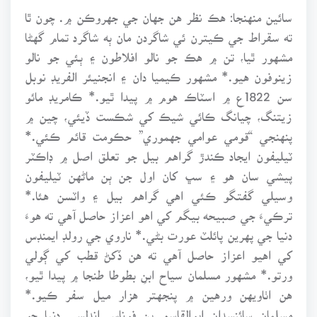
سائين منهنجا: هڪ نظر هن جهان جي جهروڪن ۾. چون ٿا
ته سقراط جي ڪيترن ئي شاگردن مان ٻه شاگرد تمام گهڻا
مشهور ٿيا، تن ۾ هڪ جو نالو افلاطون ۽ ٻئي جو نالو
زينوفون هيو.* مشهور ڪيميا دان ۽ انجنيئر الفريڊ نوبل
سن 1822ع ۾ اسٽاڪ هوم ۾ پيدا ٿيو.* ڪامريڊ مائو
زيتنگ، چيانگ ڪائي شيڪ کي شڪست ڏيئي، چين ۾
پنهنجي “قومي عوامي جهموري” حڪومت قائم ڪئي.*
ٽيليفون ايجاد ڪندڙ گراهم بيل جو تعلق اصل ۾ ڊاڪٽر
پيشي سان هو ۽ سڀ کان اول جن ٻن ماڻهن ٽيليفون
وسيلي گفتگو ڪئي اهي گراهم بيل ۽ واٽسن هئا.*
ترڪيءَ جي صبيحه بيگم کي اهو اعزاز حاصل آهي ته هوءَ
دنيا جي پهرين پائلٽ عورت بڻي.* ناروي جي رولڊ ايمنڊس
کي اهيو اعزاز حاصل آهي ته هن ڏکڻ قطب کي ڳولي
ورتو.* مشهور مسلمان سياح ابنِ بطوطا طنجا ۾ پيدا ٿيو،
هن اٺاويهن ورهين ۾ پنجهتر هزار ميل سفر ڪيو.*
مسلمان سائنسدان ابوالقاسم بن فوناس اندلسي دنيا جو