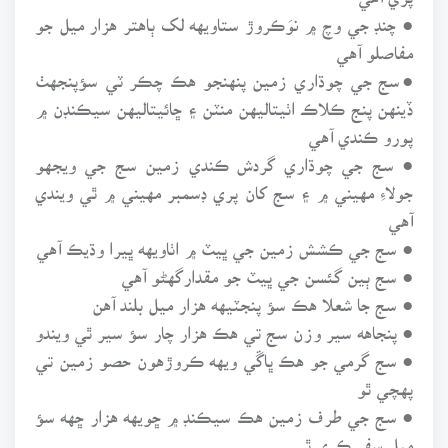
● چنڊ جي وچ ۾ نوَڪروڙ ستاويهه لک ٻاهتر هزار ميل جو
مفاصلو آهي
●سج جي چوڌاري زمين پنهنجو هڪ چڪر ٽي سؤپنجهٺ
ڏينهن پنج ڪلاڪ اٺيتاليهن منٽن ۽ ڇائيتاليهن سيڪنڊن ۾
پورو ڪندي آهي
● سج جي چوڌاري گردش ڪندي زمين سج جي ويجهو
جولاءِ مهيني ۾ ۽ سج کان پري ڊسمبر مهيني ۾ ٿي ويندي
آهي
● سج جي ڪشش زمين جي ڀيٽ ۾ اٺاويهه ڀيرا وڌيڪ آهي
● سج ٻين گئسن جي ڀيٽ جو مقدارگهڻو آهي
● سج جا شعلا هڪ سؤ پنجٽيهه هزار ميل بلند آهن
● پنجاهه سير وزن سج تي هڪ هزار چار سؤ سير ٿي ويندو
● سج گرمي جو هڪ ڀاڱي ويهه ڪروڙهون حصو زمين تي
پهچي ٿو
● سج جي طرف زمين هڪ سيڪنڊ ۾ ڇويهه هزار ڇهه سؤ
ميل سفر ڪري ٿي