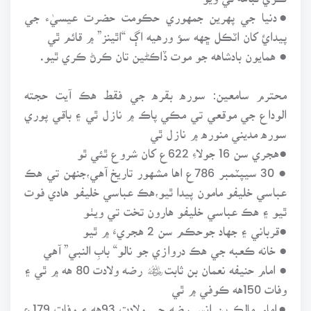
●دنيا جي پهرين جمهوري حڪومت حضرت عيسيٰء جي
پيدائ کان اٽڪل ڇهه سؤ ورهيه اڳ “اٿينز” ۾ قائم ٿي
● همايون بادشاهه جو موت ڏاڪڻين تان ڪرڻ ڪري ٿيو.
محترم سامعين: سوره بقره جي فقط هڪ آيت حجته
الوداع جي موقعي تي مڪي پاڪ ۾ نازل ٿي ۽ باقي پوري
سوره مديني منوره ۾ نازل ٿي
●هجري سن 16 جولاءِ 622ع کان شروع ٿئي ٿو
● 30 سيپٽمبر 786ع اها مشهور تاريخ آهي،جنهن تي هڪ
عباسي خليفو مامون پيدا ٿيو،هڪ عباسي خليفو هادي فوت
ٿيو ۽ هڪ عباسي خليفو هارون تخت تي ويٺو
●قرباني ۽ جهاد جوحڪم سن 2 هجريءَ ۾ ٿيو
● خانه ڪعبه جي هڪ دروازي جو نالو“ بابِ النبي” آهي
● امام حنيفه نعمان بن ثابت﷦ ‎رضه ولادت 80 هه ۾ ٿي ۽
وفات 150هه ڪوفي ۾ ٿي
●امام مالڪ بن انس رضه جي ولادت 93هه ۽ وفات 179ع