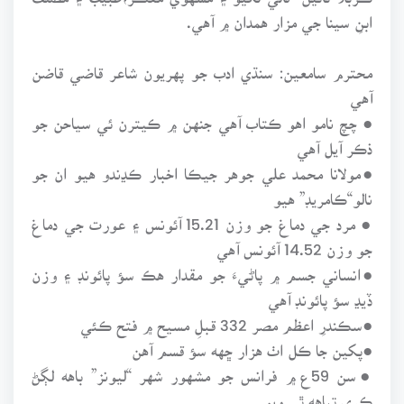
ابنِ سينا جي مزار همدان ۾ آهي.
محترم سامعين: سنڌي ادب جو پهريون شاعر قاضي قاضن
آهي
● چچ نامو اهو ڪتاب آهي جنهن ۾ ڪيترن ئي سياحن جو
ذڪر آيل آهي
●مولانا محمد علي جوهر جيڪا اخبار ڪڍندو هيو ان جو
نالو“ڪامريڊ” هيو
● مرد جي دماغ جو وزن 15.21 آئونس ۽ عورت جي دماغ
جو وزن 14.52 آئونس آهي
●انساني جسم ۾ پاڻيءَ جو مقدار هڪ سؤ پائونڊ ۽ وزن
ڏيڍ سؤ پائونڊ آهي
●سڪندرِ اعظم مصر 332 قبلِ مسيح ۾ فتح ڪئي
●پکين جا ڪل اٺ هزار ڇهه سؤ قسم آهن
●سن 59ع ۾ فرانس جو مشهور شهر “ليونز” باهه لڳڻ
ڪري تباهه ٿي ويو