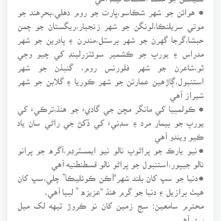
● هوائن جو شهر شڪاسو،ڀارت جو روم دهلي،بحرِهند جو
موتي سريلنڪا،لونگن جو شهر زنجبار،ريگستان جو چمن
حبشا،گرجا گهرن جو شهر برسٽل،مندرن ۽ پادرين جو شهر
مدراس ۽ يورپ جو ڪشمير سوئٽزرلينڊ کي چيو وڄي
ٿو،شاعرن جو شهر فلورنس روم، گنبذن جو شهر
استنبول،ڳاڙهين عمارتن جو شهر ڪوريا ۽ گلابن جو شهر
شيراز آهي
● ڪولمبيا کي مانگر مڇن جي گاديءَ جو هنڌ،ترڪيءَ کي
يورپ جو بيمار مرد ۽ سڊنيءَ کي ڏکڻ جي راڻي سان ياد
ڪيو ويندو آهي
●نيو يارڪ جو پراڻوپ نالو نيو ايمسٽرڊم،آگره جو پرانو
نالو جيپور،استنبول جو پراڻو نالو قسطنطنيه آهي
●دنيا جو سڀ کان بلند شهر“آڪن ڪوئليڪا” چلي،سڀ کان
هيٺ برازيل ۽ دنيا جو گرم هنڌ “عزيزه ” لبيا آهي.
محترم سامعين: سج زمين کان نوَ ڪروڙ ٽيهه لک ميل
پري آهي