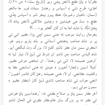
اھڙيءَ طرح ٺٽي ۽ آسپاس ۾ رھندڙ سماٽ قوم جا ماڻھو
(سمان، ناھيان وغيره)، ھڪ ڀيرو ٻيھر ٺٽو ۽ آسپاس ڇڏي،
ڪڇ ۽ سنڌ جي ھيٺئين ۽ وچئين علائقي ڏانھن پناه لاءِ
ڀڄڻ لڳا. يا شايد اڃا به ان کان گھڻو پوءِ. . .؟!
بھرحال روايت موجب ته جتي سمن اچي پڙاء ڪيو اتي ئي
ڀر ۾ شاه صاحب پنھنجي آستاني ۾ باھ ٻاريو ويٺو ھو،
انڪري سمن مان ڪو ٽانڊو کڻڻ لاءِ بزرگ وٽ لنگھي آيو.
شاھ الياس صاحب جن ٽانڊو ان شرط تي ڏيڻ لاءِ تيار ٿيا ته
’اوھين ھميشه لاءِ اتي ئي رھندا‘. ان شخص عرض ڪيو،
’قبلا اسين وڻجارا آھيون ۽ جيئن ته ھتي اسانجي ڪا به
واقفيت ڪانھي، ان لاءِ ھتي ھميشه رھڻ کان قاصر آھيون“.
انھي جواب تي شاه صاحب ٽانڊي ڏيڻ کان انڪار ڪيو ۽
سمون موٽي ويو.
آخر ڪار سمن پاڻ ۾ صلاح ڪئي ته؛ ’رھنداسين پاڻ ھونئن
ئي ڪو نه پر بزرگ سان ھائوڪار ڪري في الحال ٽانڊو
کڻجي‘. اھڙيءَ طرح ان صلاح تحت ھنن ٽانڊو حاصل ڪيو