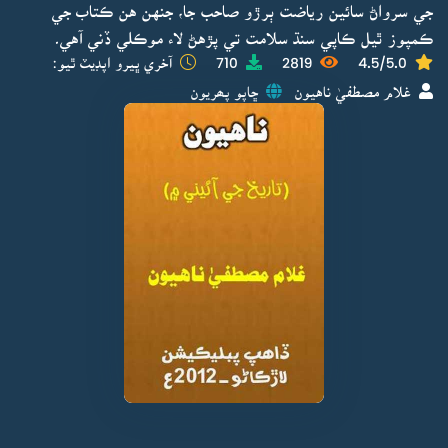
جي سرواڻ سائين رياضت ٻرڙو صاحب جا، جنهن هن ڪتاب جي
ڪمپوز ٿيل ڪاپي سنڌ سلامت تي پڙهڻ لاء موڪلي ڏني آهي۔
4.5/5.0
2819
710
آخري ڀيرو اپڊيٽ ٿيو:
غلام مصطفيٰ ناهيون
ڇاپو پھريون