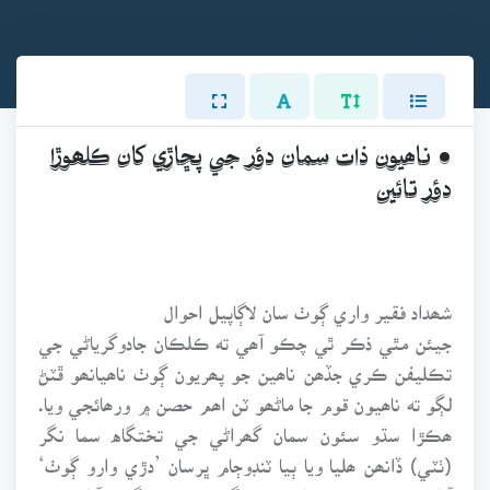
• ناھيون ذات سمان دؤر جي پڇاڙي کان ڪلھوڙا
دؤر تائين
شھداد فقير واري ڳوٺ سان لاڳاپيل احوال
جيئن مٿي ذڪر ٿي چڪو آھي ته ڪلڪان جادوگرياڻي جي
تڪليفن ڪري جڏھن ناھين جو پھريون ڳوٺ ناھيانھو ڦٽڻ
لڳو ته ناھيون قوم جا ماڻھو ٽن اھم حصن ۾ ورھائجي ويا.
ھڪڙا سڌو سئون سمان گھراڻي جي تختگاه سما نگر
(ٺٽي) ڏانھن ھليا ويا ٻيا ٽنڊوڄام ڀرسان ’دڙي وارو ڳوٺ‘
آباد ڪري ويھي رھيا ۽ ٽئين گروھ جيڪو ڳوٺ آباد ڪيو