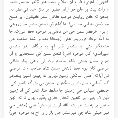
۽ رات پيٽ ۾ ھلڻ جو ارادو ڪيو، پر ٻيڙا ھليا ئي ڪو نه.
جڏھن ته ڪن روايتن موجب ڪافي سفر ڪيائون، پر صبح
جو ڏسن ته اتي جو اتي! اھا ڳالھ ٽن ڏينھن تائين جاري رھي
۽ پوءِ آخرڪار سمن جي ھن قافلي ۾ موجود ھڪ عورت، جا
به اللھ لوڪ دورويش ھئي (جيڪا بعد ۾ شاھ صاحب جي
خدمتگار بني ۽ سندس قبر اڄ به درگاه اندر سندس
سيرانديءَ کان موجود آھي) تنھن سمن کي سمجھايو ۽ ان
طرح سمان جيئي شاه بادشاھ وٽ ئي رھي پيا. ڪافي
عرصي کان پوءِ ھڪ ڏينھن سمان شاه صاحب وٽ عرضي
ٿي آيا ته ’ھتي اسانکي زمين ڏياريو ته جيئن اسين پنھنجو
گذر آسانيءَ سان ڪري سگھون. جنھن تي بزرگ ناھين کي،
جيڪي آسپاس جي زمينن جا مالڪ ھئا، انھن کي اڌ زمين
ڏيڻ لاءِ چيو. پر ناھين انڪار ڪري ڇڏيو. چون ٿا ته انهن
ناھين ۾ به ڪا عورت ’اللھ لوڪ درويش‘ ھئي (جنھن جي
قبر جيئي شاه جي قبرستان جي بازار ۾ اڄ به موجود آھي)
ان جي سمجھائڻ تي ناھيان ان شرط تي زمين ڏيڻ لاءِ تيار