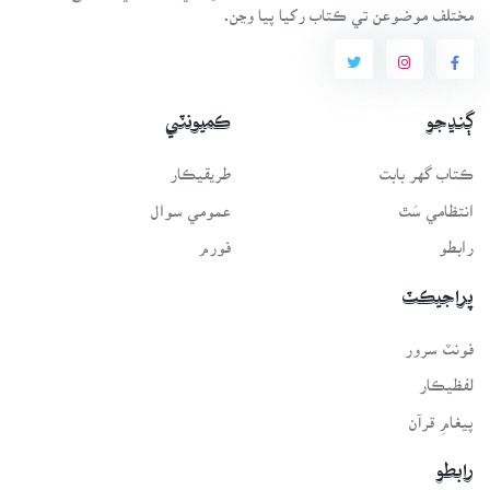
مختلف موضوعن تي ڪتاب رکيا پيا وڃن.
ڳنڍجو
ڪميونٽي
ڪتاب گهر بابت
طريقيڪار
انتظامي سَٿ
عمومي سوال
رابطو
فورم
پراجيڪٽ
فونٽ سرور
لفظيڪار
پيغامِ قرآن
رابطو