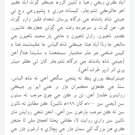
اھو ھاڻوڪي ٽنڊوڄام، کيسانه موري ۽ ڀئنپورجي وچ تي
جيئي شاه بادشاھ جي درگاه ڀرسان شھداد فقير وارو ڳوٺ
ھو. ھن ڳوٺ ۾ موجوده وقت جي ڳوٺن جھڙوڪ خانپور،
ڪنڊو ناھيون، راول ناھيون ۽ حاجي يار محمد ناھيون جي
ماڻھن جا وڏا آباد ھئا، جيڪي شاه الياس جا عقيدتمند ھئا ۽
کيس ضلعي جو عام مختيار سمجھندا ۽ سڏيندا ھئا/ آھن
(جيئي شاه بادشاه جي درگاه ٽنڊوڄام کان ٽي ڪلو ميٽر
پري اتر اوڀر طرف آھي).
جيتوڻيڪ پوري پڪ نه پئجي سگھي آھي ته شاھ الياس،
سنڌ جي ڪھڙي حڪمران دؤر ۾ ھتي آيو پر جيڪي
روايتون ھلندڙ آھن، تن ۾ ڪن جي چوڻ موجب ته ستون
سن (يعني سن ٧٠٠ھ کان ٧٩٩ھ تائين)، ڪن مطابق ته نائون
سن ته ڪن موجب ٻارھون سن آھي. انھن ٽنھي روايتن مان
نائين سن واري روايت لاءِ ڪافي پختا اھڃاڻ ملن ٿا جنھن
ڪري ھن بزرگ کي سمان دؤر جي پڇاڙي ۽َ ارغون دؤر جي
اڳياڙي واري عرصي جو چئي سگھجي ٿو.