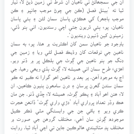
ٿيا ته ’بيٺل فصل (ڪن جي چوڻ موجب ڄانڀو ۽ ڪن
موجب ٻاجھر) کي ھڪڙي پاسان سمان لڻن ۽ ٻئي پاسان
ناھيان، پوءِ ٻئي ڌريون جتي اچي رسنديون، اتي ٻنو ڏئي،
زمينون کين ڏنيون وينديون‘.
باوجود جو ناھيان سمن کان اڪثريت ۾ ھئا. پوءِ به سمان
ناھين جي توقعات کان وڌيڪ فصل لڻي ويا ۽ زمين جي
دنگ جو ٻنو ناھين جي ڳوٺ جي بلڪل ڀر ۾ ڏنو ويو.
اھڙيءَ طرح سمان اتي ھميشه لاءِ ڳوٺ ٻڌي ويھي رھيا، جي
اڄ به موجود آھن. پر بعد ۾ ناھين اھو گوارا نه ڪيو ته ڪو
سمان سندن گھرن ڀرسان ۽ درن سامھون ٻنيون ڪاھين، ان
لاءِ ھنن اھو آباد ۽ پڪو ڳوٺ، ھميشه لاءِ ڇڏي ڏنو. جن مان
ھڪ وڏو تعداد ڀرواري آباد ’دڙي واري ڳوٺ‘ ڏانھن ھجرت
ڪري ويو ۽ باقي جن جي وابستگي مٿي ذڪر ڪيل
موجوده ڳوٺن سان آھي، مختلف گروھن جي صورت ۾
مختلف پڊ مٽائيندي ھاڻوڪين جاين تي اچي آباد ٿيا. روايت
۾ اھو به شامل آھي ته شاه صاحب جي انھيءَ ڳالھ مڃڻ کان