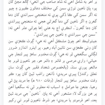
پوءِ پاڻ ناھين توڙي سمن کي مختلف دعائون ڪيون ۽ چيو
ته اگر سمن کي ڪا ڏکي پوي ته منھنجي سيراندي کان دعا
گھرن ۽ اگر ناھين کي دعا گھرڻي ھجي ته منھنجي پيراندي
کان دعا گھرن‘. انڪري اڄ به ھتي اِھا چوڻي عام آھي ته؛
”سمن جي سيراندي ۽ ناھين جي پيراندي“.
جيتوڻيڪ اھو چوڻ مشڪل آھي ته ھيءَ ڳوٺ ڪھڙي سن
کان وٺي ڪھڙي سن تائين آباد رھيو. پر ايترو اندازو ضرور
لڳائي سگھجي ٿو ته ھيءُ ڳوٺ مخدوم ساھڙ پير لنجار جي
حياتيءَ واري عرصي ۾ قائم ۽ دائم ھو، جو ناھيون قوم جا
ماڻھو پوري سنڌ، (بالخصوص شھداد فقير جي ڳوٺ سان
تعلق رکندڙ) پيري مريديءَ ڏانھن راغب ٿيڻ کان پوءِ ڪو
وقت مخدوم ساھڙ پير لنجار (وفات ٩٨٠ ھ) جا مريد پڻ ٿي
رھيا. جنھن جا عوامل ۽ اسباب ته معلوم ٿي نه سگھيا آھن
پر ھن بزرگ لاءِ مشھور آھي ته پاڻ، ’ناھين‘ جي مريد ٿيڻ
بعد، اھو فرمودو يا مريديءَ جو شرط ناھيون قوم تي رکيو
ھيائون؛ ”سڀئي ناھيان سھو نه کائين، پر جيڪڏھن سھو