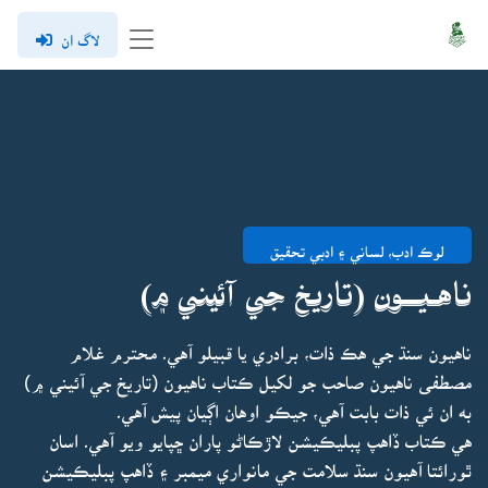
لاگ ان
لوڪ ادب، لساني ۽ ادبي تحقيق
نـاهـيـــون (تاريخ جي آئيني ۾)
ناهيون سنڌ جي هڪ ذات، برادري يا قبيلو آهي۔ محترم غلام
مصطفى ناهيون صاحب جو لکيل ڪتاب ناهيون (تاريخ جي آئيني ۾)
به ان ئي ذات بابت آهي، جيڪو اوهان اڳيان پيش آهي۔
هي ڪتاب ڏاهپ پبليڪيشن لاڙڪاڻو پاران ڇپايو ويو آهي۔ اسان
ٿورائتا آهيون سنڌ سلامت جي مانواري ميمبر ۽ ڏاهپ پبليڪيشن