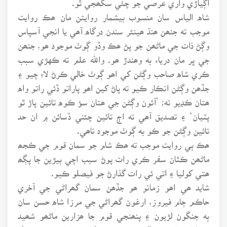
شاه الياس سان منسوب بيشمار روايتن مان ھڪ روايت
موجب ته جنھن ھنڌ ھينئر سندن درگاه آھي يا انجي آسپاس
وڳڻ ذات جي ماڻھن جو پڻ ھڪ وڏو ڳوٺ موجود ھو، جنھن
جي ڀر مان درياء به وھندڙ ھو. واللھ علم ته ڪهڙي سبب
ڪري شاه صاحب وڳڻن کي اھو ڳوٺ خالي ڪرڻ لاءِ چيو ۽
جڏھن وڳڻن انڪار ڪيو ته پاڻ کين اھو پاراتو ڏئي راتو واه
ھتان ڪڍيو ته؛ ’آئون وڳڻن جي ھتان سؤ ڪوه تائين پاڙ ٿو
پٽيان‘ ۽ تصديق آھي ته اڄ تائين چئني ڏسائن ۾ ان حد
تائين وڳڻن جو ڪو به ڳوٺ موجود ناھي.
ھڪ ٻي روايت موجب ته ھڪ شام جو سمان قوم جي ڪجھ
ماڻھن ڪٿان سفر ڪري رات پوڻ سبب اچي ٻيڙين جا پڳھ
ھتي کوليا ۽ اتي ئي رات گذارڻ جو فيصلو ڪيو.
شايد ھي اھو زمانو ھو جڏھن سمان گھراڻي جي آخري
حاڪم ڄام فيروز، ارغون گھراڻي جي مرزا شاه حسن سان
ٻه جنگون لڙيون ۽ پنھنجي قوم جا ھزارين ماڻھو شھيد
ڪرايا ۽ پاڻ ڪڇ ڏانھن ڀڄي ويو (تاريخ سنڌ-٣ ص ١۴۸).