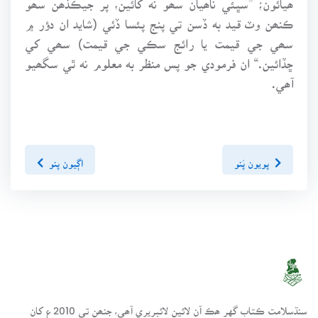
ڪنھن وٽ قيد به ڏسن تي پنج پئسا ڏئي (شايد ان دؤر ۾
سھي جي قيمت يا رائج سڪي جي قيمت) سھي کي
ڇڏائين.“ ان فرمودي جو پس منظر به معلوم نه ٿي سگھيو
آھي.
پويون پَنو
اڳيون پنو
سنڌسلامت ڪتاب گهر ھڪ آن لائين لائبريري آھي، جنھن تي 2010ع کان