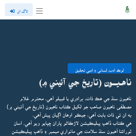
لاگ ان
لوڪ ادب، لساني ۽ ادبي تحقيق
نـاهـيـــون (تاريخ جي آئيني ۾)
ناهيون سنڌ جي هڪ ذات، برادري يا قبيلو آهي۔ محترم غلام
مصطفى ناهيون صاحب جو لکيل ڪتاب ناهيون (تاريخ جي آئيني ۾)
به ان ئي ذات بابت آهي، جيڪو اوهان اڳيان پيش آهي۔
هي ڪتاب ڏاهپ پبليڪيشن لاڙڪاڻو پاران ڇپايو ويو آهي۔ اسان
ٿورائتا آهيون سنڌ سلامت جي مانواري ميمبر ۽ ڏاهپ پبليڪيشن