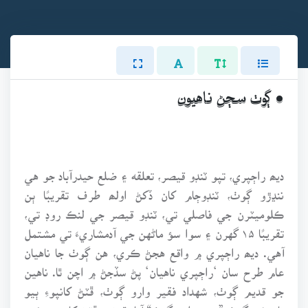
• ڳوٺ سڄڻ ناهيون
ديھ راڄپري، تپو ٽنڊو قيصر، تعلقه ۽ ضلع حيدرآباد جو هي
ننڍڙو ڳوٺ، ٽنڊوڄام کان ڏکڻ اولھ طرف تقريبًا ٻن
ڪلوميٽرن جي فاصلي تي، ٽنڊو قيصر جي لنڪ روڊ تي،
تقريبًا ۱۵ گهرن ۽ سوا سؤ ماڻهن جي آدمشاريءَ تي مشتمل
آهي. ديھ راڄپري ۾ واقع هجڻ ڪري، هن ڳوٺ جا ناهيان
عام طرح سان ‘راڄپري ناهيان‘ پڻ سڏجڻ ۾ اچن ٿا. ناهين
جو قديم ڳوٺ، شهداد فقير وارو ڳوٺ، ڦٽڻ کانپوءِ ٻيو
تاريخي ڳوٺ ”دڙي وارو ڳوٺ“ آباد ٿيڻ ۽ ڦٽڻ کان پوءِ ئي،