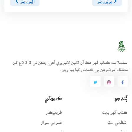
سنڌسلامت ڪتاب گهر ھڪ آن لائين لائبريري آھي، جنھن تي 2010ع کان
مختلف موضوعن تي ڪتاب رکيا پيا وڃن.
ڳنڍجو
ڪميونٽي
ڪتاب گهر بابت
طريقيڪار
انتظامي سَٿ
عمومي سوال
رابطو
فورم