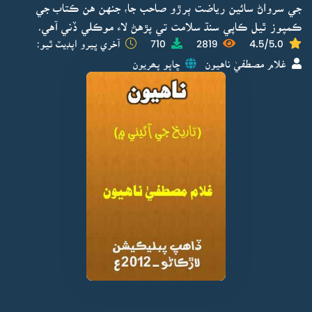
جي سرواڻ سائين رياضت ٻرڙو صاحب جا، جنهن هن ڪتاب جي
ڪمپوز ٿيل ڪاپي سنڌ سلامت تي پڙهڻ لاء موڪلي ڏني آهي۔
4.5/5.0
2819
710
آخري ڀيرو اپڊيٽ ٿيو:
غلام مصطفيٰ ناهيون
ڇاپو پھريون