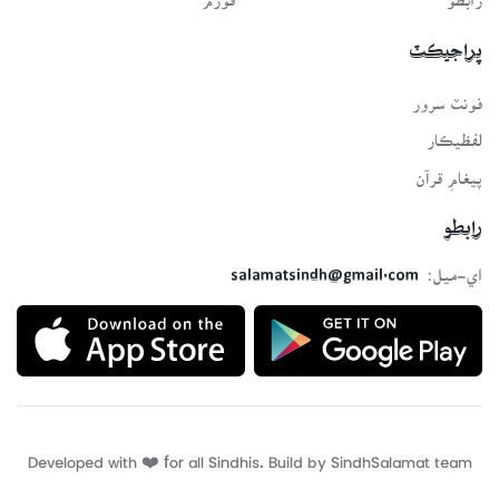
پراجيڪٽ
فونٽ سرور
لفظيڪار
پيغامِ قرآن
رابطو
اي-ميل:
salamatsindh@gmail.com
Developed with ❤️ for all Sindhis. Build by
SindhSalamat
team