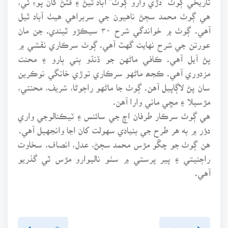
هي ڳوٺ محمد سڄڻ ناهيون جي سربراهي هيٺ آباد ٿيل
آهي. ڳوٺ ۾ خواندگي شرح ۳۰ سيڪڙو ٿيندي. جن مان
عورتن جي شرح نهايت گهٽ آهي. ڳوٺ سرڪاري نقشي ۾
پڻ آيل آهي. ڪافي ماڻهن جو ڌنڌو ٻني ٻارو ۽ محنت
مزدوري آهي. ڪجھ ماڻهو سرڪاري توڙي خانگي نوڪرين
سان پڻ لاڳاپيل آهن. ڳوٺ جا ماڻهو راڄوڻا، شريف، محنتي،
مڙسيلا ۽ مڇي ماني وارا آهن.
هي ڳوٺ سرڪار طرفان اڄ جي سائنس ۽ ٽيڪنالوجي واري
دؤر ۾ به هر طرح جي بنيادي سهولت کان اڃا وانجهيل آهي.
هن ڳوٺ جو چڱو مڙس محمد سڄڻ، عدل، انصاف، سخاوت
راڄنيتي ۽ پير پرستي ۾ سٺو ناليوارو مڙس ٿي گذريو
آهي.
پويون پَنو
اڳيون پنو