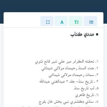
• مددي ڪتاب
۱. تحفته الڪرام مير علي شير قانع ٺٽوي
۲. جنت السنڌ رحيمداد مولائي شيدائي
۳. سماٽ رحيمداد مولائي شيدائي
۴ . تاريخ سنڌ- جلد ۳ عبدالغني عبداللھ
۵. لب تاريخ سنڌ
٦. تاريخ طاھري
۷. سنڌي ڊڪشنري نبي بخش خان بلوچ
۸ . ڪلام نواب ولي محمد لغاري نبي بخش خان بلوچ