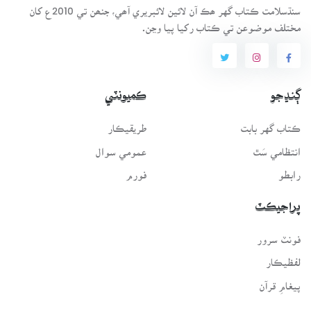
سنڌسلامت ڪتاب گهر ھڪ آن لائين لائبريري آھي، جنھن تي 2010ع کان
مختلف موضوعن تي ڪتاب رکيا پيا وڃن.
ڳنڍجو
ڪميونٽي
ڪتاب گهر بابت
طريقيڪار
انتظامي سَٿ
عمومي سوال
رابطو
فورم
پراجيڪٽ
فونٽ سرور
لفظيڪار
پيغامِ قرآن