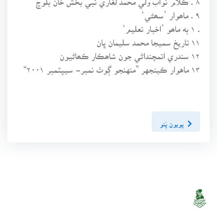
۹ . ماھوار ’سھڻي‘
. ۱ ٻه ماھو ’اخبار تعليم‘
۱۱ تاريخ سميجا محمد سليمان ڀان
۱۲ سندري اتمچنداڻي جون شاھڪار ڪھاڻيون
۱۳ ماهوار ڪينجهر ”منهنجو ڳوٺ نمبر- سيپٽمبر ۲۰۰۱“
پويون پَنو