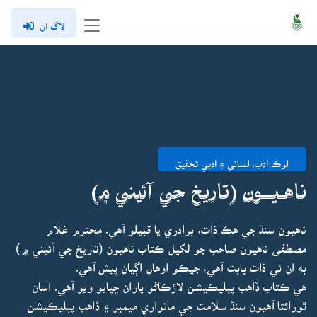
لاگ ان
لوڪ ادب، لساني ۽ ادبي تحقيق
نـاهـيـــون (تاريخ جي آئيني ۾)
ناهيون سنڌ جي هڪ ذات، برادري يا قبيلو آهي۔ محترم غلام
مصطفى ناهيون صاحب جو لکيل ڪتاب ناهيون (تاريخ جي آئيني ۾)
به ان ئي ذات بابت آهي، جيڪو اوهان اڳيان پيش آهي۔
هي ڪتاب ڏاهپ پبليڪيشن لاڙڪاڻو پاران ڇپايو ويو آهي۔ اسان
ٿورائتا آهيون سنڌ سلامت جي مانواري ميمبر ۽ ڏاهپ پبليڪيشن