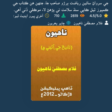
جي سرواڻ سائين رياضت ٻرڙو صاحب جا، جنهن هن ڪتاب جي
ڪمپوز ٿيل ڪاپي سنڌ سلامت تي پڙهڻ لاء موڪلي ڏني آهي۔
4.5/5.0
2819
710
آخري ڀيرو اپڊيٽ ٿيو:
غلام مصطفيٰ ناهيون
ڇاپو پھريون