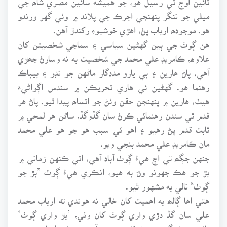
ميلي جو ننگر پنهنجي اجرڪ جي پلاند ۾ وٺي گهر ورندو
هو. موجودھ ارباب پڻ، اهڙي خوشبوءِ رکندڙ آهن.
هن ڳوٺ جي ٻين گهڻين سياسي ۽ سماجي شخصيتن کان
علاوه، ڪامريڊ علي محمد جي شخصيت به نه وسارڻ جھڙي
آهي. پاڻ هارين ۽ بي يارو مددگار ماڻهن جو نڊر ۽ بيباڪ
رهنما هو. گهڻين ئي هاري تحريڪن ۾ سندس اڳواڻيءَ
هيٺ، هارين ۾ پنهنجن حقن وٺڻ جو اتساھ پيدا ٿيو. پاڻ هر
قدم تي سندن رهنمائي ڪرڻ سان گڏوگڏ، ساڻن هر لمحي ۾
ثابت قدم پڻ رهيو ۽ اهو ئي سبب هو جو هو علي محمد
مان ڪامريڊ علي محمد بنجي ويو.
جنهن جڳھ تي اڄ هيءُ ڳوٺ آباد آهي، اتي ڪنهن زماني ۾
بڙ جو هڪ جهونو وڻ به هيو، انڪري هيءُ ڳوٺ ”بڙ جو
ڳوٺ“ نالي به مشهور ٿيو.
هتي اها ڳالھ به اهميت کان خالي نه هوندي ته ارباب محمد
علي سان گڏ دڙي واري ڳوٺ کان وٺي، ’بڙ واري ڳوٺ‘
تائين هڪ گهر ميمڻ ذات جو به آيو، جيڪو ارباب محمد