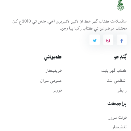
سنڌسلامت ڪتاب گهر ھڪ آن لائين لائبريري آھي، جنھن تي 2010ع کان
مختلف موضوعن تي ڪتاب رکيا پيا وڃن.
ڳنڍجو
ڪميونٽي
ڪتاب گهر بابت
طريقيڪار
انتظامي سَٿ
عمومي سوال
رابطو
فورم
پراجيڪٽ
فونٽ سرور
لفظيڪار