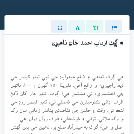
• ڳوٺ ارباب احمد خان ناهيون
هي ڳوٺ تعلقي ۽ ضلع حيدرآباد جي تپي ٽنڊو قيصر جي
ديھ راڄپريءَ ۾ واقع آهي. تقريبًا ۱۵۰ گهرن ۽ ۵۰۰ ماڻهن
جي آدمشماريءَ تي مشتمل هيءُ ڳوٺ، ٽنڊو ڄام کان ڏکڻ
طرف اڍائي ڪلوميٽرن جي فاصلي تي، ٽنڊو قيصر روڊ جي
لنڪ تي، وقت ۽ حالتن جي تقاضائن پٽاندر زماني سان وک
۾ وک ملائي، ترقي ۽ خوشحاليءَ طرف روان دوان آهي.
اصل ۾ هيءُ ڳوٺ به حيدرآباد ضلع ۾، ناهين جي ٻين گهڻن
ڳوٺن جيان، مدد خان پٺاڻ جي ڪاھ وقت (۱۱۹۴ هه،