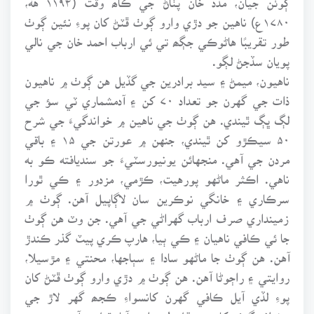
۱۷۸۰ع) ناهين جو دڙي وارو ڳوٺ ڦٽڻ کان پوءِ نئين ڳوٺ
طور تقريبًا هاڻوڪي جڳھ تي ئي ارباب احمد خان جي نالي
پويان سڏجڻ لڳو.
ناهيون، ميمڻ ۽ سيد برادرين جي گڏيل هن ڳوٺ ۾ ناهيون
ذات جي گهرن جو تعداد ۷۰ کن ۽ آدمشماري ٽي سؤ جي
لڳ ڀڳ ٿيندي. هن ڳوٺ جي ناهين ۾ خواندگيءَ جي شرح
۵۰ سيڪڙو کن ٿيندي، جنهن ۾ عورتن جي ۱۵ ۽ باقي
مردن جي آهي. منجهائن يونيورسٽيءَ جو سنديافته ڪو به
ناهي. اڪثر ماڻهو پورهيت، ڪڙمي، مزدور ۽ ڪي ٿورا
سرڪاري ۽ خانگي نوڪرين سان لاڳاپيل آهن. ڳوٺ ۾
زمينداري صرف ارباب گهراڻي جي آهي. جن وٽ هن ڳوٺ
جا ئي ڪافي ناهيان ۽ ڪي ٻيا، هارپ ڪري پيٽ گذر ڪندڙ
آهن. هن ڳوٺ جا ماڻهو سادا ۽ سٻاجها، محنتي ۽ مڙسيلا،
روايتي ۽ راڄوڻا آهن. هن ڳوٺ ۾ دڙي وارو ڳوٺ ڦٽڻ کان
پوءِ لڏي آيل ڪافي گهرن کانسواءِ ڪجھ گهر لاڙ جي
مختلف ڳوٺن کان مستقل طرح اچي آباد ٿيل به آهن.