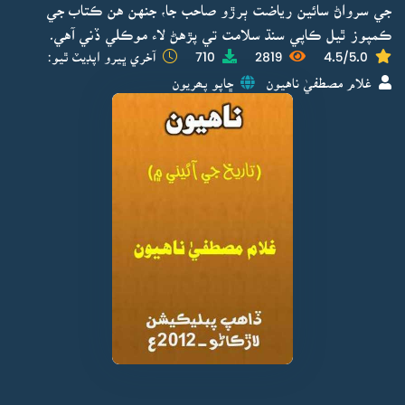
جي سرواڻ سائين رياضت ٻرڙو صاحب جا، جنهن هن ڪتاب جي
ڪمپوز ٿيل ڪاپي سنڌ سلامت تي پڙهڻ لاء موڪلي ڏني آهي۔
4.5/5.0
2819
710
آخري ڀيرو اپڊيٽ ٿيو:
غلام مصطفيٰ ناهيون
ڇاپو پھريون