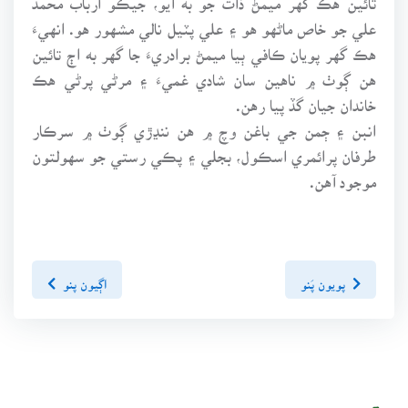
علي جو خاص ماڻهو هو ۽ علي پٽيل نالي مشهور هو. انهيءَ
هڪ گهر پويان ڪافي ٻيا ميمڻ برادريءَ جا گهر به اڄ تائين
هن ڳوٺ ۾ ناهين سان شادي غميءَ ۽ مرڻي پرڻي هڪ
خاندان جيان گڏ پيا رهن.
انبن ۽ ڄمن جي باغن وچ ۾ هن ننڍڙي ڳوٺ ۾ سرڪار
طرفان پرائمري اسڪول، بجلي ۽ پڪي رستي جو سهولتون
موجود آهن.
پويون پَنو
اڳيون پنو