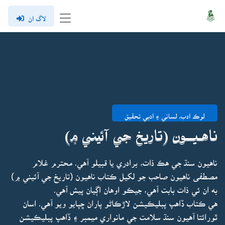
لاگ ان
لوڪ ادب، لساني ۽ ادبي تحقيق
نـاهـيـــون (تاريخ جي آئيني ۾)
ناهيون سنڌ جي هڪ ذات، برادري يا قبيلو آهي۔ محترم غلام
مصطفى ناهيون صاحب جو لکيل ڪتاب ناهيون (تاريخ جي آئيني ۾)
به ان ئي ذات بابت آهي، جيڪو اوهان اڳيان پيش آهي۔
هي ڪتاب ڏاهپ پبليڪيشن لاڙڪاڻو پاران ڇپايو ويو آهي۔ اسان
ٿورائتا آهيون سنڌ سلامت جي مانواري ميمبر ۽ ڏاهپ پبليڪيشن