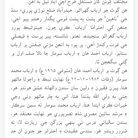
هن ڳوٺ جو ارباب گهراڻو، حيدرآباد ضلع توڙي پوريءَ سنڌ
جي ”ناهين“ جو پشت به پشت قومي پڳدار رھندو پيو اچي،
جنھن کي احترامًا ’ارباب‘ ڪري چون. جيتوڻيڪ پورو
ارباب گھراڻو سنجيدھ، نھٺو، شائسته، پير پرست ۽ فيصلي
جي قوت رکندڙ آھي. پر پوءِ به انھن مڙني صفتن ۾ ارباب
ستابو، ارباب احمد خان ۽ ارباب سومار جا نالا صف اول ۾
ڳڻي سگھجن ٿا.
ھن ڳوٺ ۾ ارباب احمد خان (متوفي ۱۹٦۵ع) ۽ ارباب محمد
سومار (وفات ۱۹۸۴-۱۲-۲۲ع) نهايت نيڪ ۽ راڄوڻا ماڻهو
هئا. پيرن فقيرن ۽ ولين سان سندن والهانه عشق هوندو هو.
جتي به ولي الله ٻڌندا هئا، اتي ٻه چار ماڻهو وٺي وڃي
خيرات ڪري ايندا هئا. ارباب محمد سومار ته سمن سرڪار
۽ مرشد سائين مصري شاھ نصرپوري جو نهايت معتقد هو.
سندن سالياني عرس تي ٻنهي بزرگن جي زيارت لاءِ ته
ضرور ويندو هو. سندس عقيدت ۽ احترام جو جنون ان حد
تائين اوج تي رسيل هو، جو هميشه سائين مصري شاھ جي