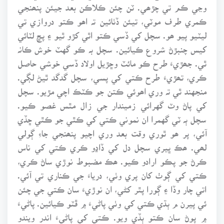
وڃي ڪم تي چڙھي. ٽن چئن ڪلاڪن بعد جيئن پنھنجي
ڪمري طرف موٽي، تيئن ڏٺائين تہ اھو ڪتو دروازي تي
ليٽيو پيو ھو. سچل کي ڏسي ڪتو اٿي کڙو ٿيو ۽ پڇ لٽائي
کيس چنبڙڻ شروع ڪيائين. سچل بہ ڪو گهٽ خوش ڪانہ
ٿي. جھڙيءَ طرح ڪو مائٽ وڇڙيل اولاد ڏسي خوشي حاصل
ڪري، تھڙيءَ طرح ڪتي کي پسي، سچل گدگد ٿيڻ لڳي.
منجهند ٿي تہ وري اھوئي ڪتن جو ڪٽڪ اچي مڙيو. سچل
کي پاڻ وٽ گهرائي زميندار جي زال مٿس غصو ڪيو.
سچل ٻہ ٽي گهمرا ان نموني ڪتي کي ڪٿي جو ڪٿي ڇڏي
آئي، پر ھو ٿوري وقت بعد وري اچيو پنھنجي جاءِ ڳولي
لھي. ھڪ ڀيري سچل دل کي ڏاڍو ڪري ڪتي کي ناس
ڪرڻ جو پڪو ارادو ڪيو. ھڪ مضبوط نوڙي ساڻ ڪري،
ڪتي کي ڳوٺ کان پري وٺي، درياءَ جي ڪناري تي آئي.
اتي چار وڏا ۽ ڳورا پٿر کڻي، ان نوڙيءَ سان ڪتي جي چئن
ئي پيرن م ٻڌي ڪتي کي وٺي پاڻيءَ ۾ ڦٽو ڪيائين. پاڻيءَ
۾ پوڻ سان ڪتو ٻڏي ويو. ڪتي کي پاڻيءَ اندر ويندو