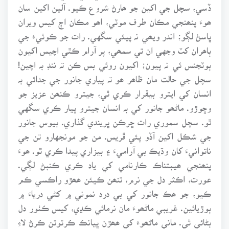
ڏسي، سچل جي اکين جو ھارڻ شروع ڪيو. آلين اکين سان
ھوءَ پنھنجي مڪان طرف موٽي، اھو مڪان اڄ کيس ويران
ڀاسڻ لڳو؛ اندر ويھي نہ پيئي سگهي. رات جو ڪوٺيءَ جي
ٻاھران کٽ وجهي ان تي سمھي، پر آرام ڪٿي اچيس اکيون
ٻوٽجنس ئي نہ پيون؛ اکيون روئي بس ڪن تہ ننڊ بہ اچين!
سچل جي حالت مان ظاھر ھو تہ پياري جانور جي جدائي بہ
انسان کي ايترو بيقرار ڪري ٿي، جيترو ڪنھن عزيز جو
وڇوڙو. ماڻھو جانور کي بہ انسان جيترو پيار ڪري سگهي
ٿو. سچل سموري رات ڇرڪن ڀريندي گذاري. بيوس جانور
جي شڪل اکين آڏو پئي ڦريس. من جو مونجهارو تن جي
ناتوانيءَ کان وڌيڪ بي آراميءَ ۽ بيزاري پيدا ڪري ٿو. ھوءَ
پنھنجي ھيبتناڪ ڪارنامي کي ياد ڪري ڪنبڻ لڳي.
عورت، اڪثر دل جي نرم، تنھن ڪيئن ھھڙو راڪسي ڪم
ڪيو، جو ھڪ جانور کي بي درد نموني ۾ کڻي درياءَ ۾
ٻوڙيائين. غريبي ماڻھوءَ مان نرمائي ڪڍي، کيس ڪٺور دل
بڻائي ٿي. ماني ماڻھوءَ کي ھھڙن ڀيانڪ ڪرتوتن ڪرڻ لاءِ