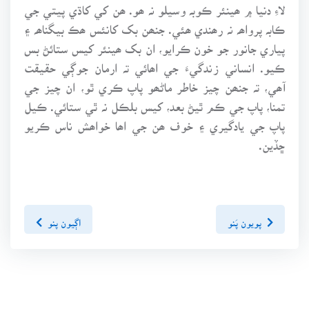
لاءِ دنيا ۾ ھينئر ڪوبہ وسيلو نہ ھو. ھن کي کاڌي پيتي جي
ڪابہ پرواھہ نہ رھندي ھئي. جنھن بک کانئس ھڪ بيگناھہ ۽
پياري جانور جو خون ڪرايو، ان بک ھينئر کيس ستائڻ بس
ڪيو. انساني زندگيءَ جي اھائي تہ ارمان جوڳي حقيقت
آھي، تہ جنھن چيز خاطر ماڻھو پاپ ڪري ٿو، ان چيز جي
تمنا، پاپ جي ڪم ٿيڻ بعد، کيس بلڪل نہ ٿي ستائي. ڪيل
پاپ جي يادگيري ۽ خوف ھن جي اھا خواھش ناس ڪريو
ڇڏين.
پويون پَنو
اڳيون پنو