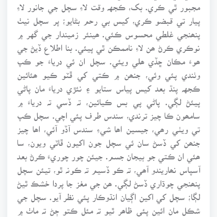
مجبور ٿي ڪري. بک، ڪجهہ وقت لاءِ سچل جي جانور لاءِ
پيار تي قبضو ڪري، کيس بي رحم بڻايو؛ پر سچل نيٺ
پنھنجي غلطي محسوس ڪئي. ھينئر زميندار جي گهر ۾
نوڪري ڪرڻ ھن لاءِ ناممڪن ٿي پيئي. بنا اطلاع ڏيڻ جي
ھوءَ مڪان ڇڏي ھلي ويئي. سچل ان ئي درياءَ جو ڪپ
وٺندي پئي وئي، جنھن ۾ ڪتي کي ڦٽو ڪيو ھئائين
ڪجهہ پنڌ بعد کيس پياس ستايو ۽ نئڙي درياءَ مان پاڻي
پيئڻ لڳي. پاڻي پي بس ڪيائين، تہ ڏسي تہ درياءَ ۾
سامھون ڪا چيز ترندي، سندس طرف پئي اچي. سچل ڪپ
تي ويٺي رھي، جيسين اھا شيءِ سندس آڏو آئي، اھا چيز
جنھن کي ڏسڻ سان ئي سچل جون اکيون ڦاٽي ويون، سا
ھئي ان ڪتي جو بيجان جسم. جيئن چور چوريءَ ڪرڻ بعد
آسپاس نھاريندو آھي، تہ ڪو ڏسيم تہ ڪونہ ٿو، تيئن سچل
پنھنجي چوڌاري ڏسڻ لڳي. ھن جي مغز جا پردا خشڪ ٿيڻ
لڳا؛ سچل کي اکين اڳيان انڌوڪار پئي نظر آيو. سچل جي
شڪل مان ائين پئي ظاھر ٿيو تہ مئل ڪتو ڄڻ تہ ماٺ ۾