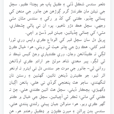
دفعو سندس شڪل ڏٺي ۽ ڪيل پاپ جو پڇتاءُ ڪيو. سچل
جي نيڻن مان ڪرندڙ گرم ڳوڙھن ھن جانور جي منھن کي
پسائي ڇڏيو. ڪتي کي کڏ ۾ رکي ۽ سندس مٿان مٽي
وجهي، سچل ھڪ دڙو ٺاھيو، پوءِ ان تي پاڻي ڇٽڪاري،
مٽيءَ کي ڄمائي ڇڏيائين، جيئن قبر ڏسڻ ۾ اچي.
ڀريل دل سان سچل قبر کي الوداع ڪري واپس وري ٿورا
قدم کڻي، ھڪ وڻ جي ڇانو ھيٺ ٿي ويٺي. ھوءَ خيال ڪرڻ
لڳي تہ ڪيڏانھن وڃان. وري ڪنڊياري وڃڻ کيس ٺيڪ نہ
ٿي لڳو. پير مھدي شاھہ موٽڻ جو ارادو ڪري اوڏانھن
رواني ٿي- جانور جي موت جو سندس دل تي ايترو تہ اونھو
اثر ٿيو، جو ڪيترن ڏينھن تائين، گهٽين ۽ رستن تان
لنگهندي، ساڄو ھٿ پنھنجي گوڏي تي ھڻي، ٻانھن اڳيان
ڊگهيڙي، ٻچڪار ڏيئي، سچل ھٿ ائين ڪندي ھئي، ڄڻ تہ
ڪتي کي مانيءَ ٽڪر ٿي آڇيائين. سچل جي خيال ۾ ڪتو
گهر ڪري ويو. ھوءَ متوالن جيان پيئي رلندي پنندي ھئي.
سندس بدن پراڻن ۽ ميرن ڪپڙن ۾ ڍڪيل رھندو ھو. ھن