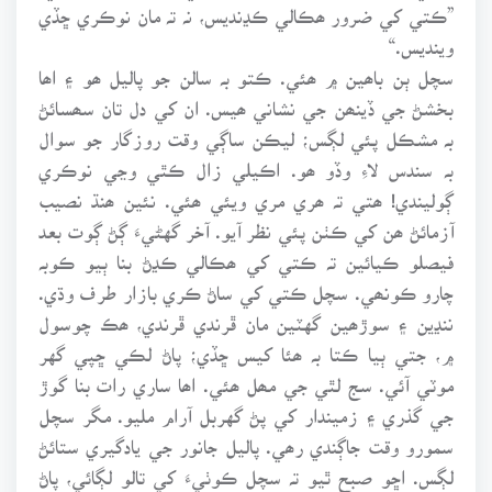
”ڪتي کي ضرور ھڪالي ڪڍنديس، نہ تہ مان نوڪري ڇڏي
وينديس.“
سچل ٻن باھين ۾ ھئي. ڪتو بہ سالن جو پاليل ھو ۽ اھا
بخشڻ جي ڏينھن جي نشاني ھيس. ان کي دل تان سھسائڻ
بہ مشڪل پئي لڳس؛ ليڪن ساڳي وقت روزگار جو سوال
بہ سندس لاءِ وڏو ھو. اڪيلي زال ڪٿي وڃي نوڪري
ڳوليندي! ھتي تہ ھري مري ويئي ھئي. نئين ھنڌ نصيب
آزمائڻ ھن کي ڪٺن پئي نظر آيو. آخر گهڻيءَ ڳڻ ڳوت بعد
فيصلو ڪيائين تہ ڪتي کي ھڪالي ڪڍڻ بنا ٻيو ڪوبہ
چارو ڪونھي. سچل ڪتي کي ساڻ ڪري بازار طرف وڌي.
ننڍين ۽ سوڙھين گهٽين مان ڦرندي ڦرندي، ھڪ چوسول
۾، جتي ٻيا ڪتا بہ ھئا کيس ڇڏي؛ پاڻ لڪي ڇپي گهر
موٽي آئي. سج لٿي جي مھل ھئي. اھا ساري رات بنا گوڙ
جي گذري ۽ زميندار کي پڻ گهربل آرام مليو. مگر سچل
سمورو وقت جاڳندي رھي. پاليل جانور جي يادگيري ستائڻ
لڳس. اڇو صبح ٿيو تہ سچل ڪوٺيءَ کي تالو لڳائي، پاڻ