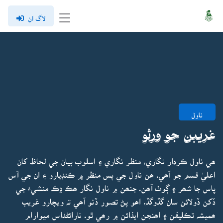
لاگ ان
ناول
غريبن جو ورثو
ھي ناول ڪردار نگاري، منظر نگاري ۽ اسلوب بيان جي لحاظ کان
اعليٰ قسم جو آھي. ھن ناول جي پس منظر ۾ ڪنڊيارو ۽ ان جي آس
پاس جا شھر ۽ ڳوٺ آھن. جنھن ۾ ناول نگار ھڪ ڍڪ منشيءَ جي
ڏکن ڏولائن سان گڏوگڏ، اھو پڻ تصور ڏنو آھي تہ ويچارو غريب
ھميشہ تڪليفن ۽ اھنجن ايذائن ۾ رھي ٿو. نارائڻداس ميوارام