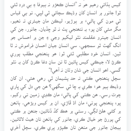
کيس ٻڌائي رھيو ھو تہ ”انسان ڪھڙو نہ بيوفا ۽ بي درد ٿئي
ٿو! جانور ۾ انسان کان وڌيڪ سچائي ٿي لڀي. تو بي قياس
ٿي مون کي پاڻيءَ ۾ ٻوڙيو، ليڪن مان جيئري تہ ٺھيو،
مگر مئي کان پوءِ بہ تنھنجي پٺ نہ ٿو ڇڏيان. جانور، جن کي
انسان جيترو عقلمند نٿو ليکيو وڃي ۽ جن ۾ احساس جو
انگ گهٽ ٿو سمجهي، سي انسان جيان احسان فراموش نہ ٿا
ٿين. انسان خود مطلبي ٿئي ٿو؛ ھو پنھنجي مطلب پوري
ڪرڻ لاءِ جيڪي کيس ڀائين ٿا تن سان دغا ڪرڻ کان بہ نٿو
گسي. اھو انسان جي شان وٽان نہ آھي!“
سچل پنھنجي ڪئي تہ حد پشيمان ٿي رھي ھئي. ان کان
وڌيڪ ٻيو ھوءَ ڪري بہ ڇا ٿي سگهي؟ ھن جي دل کي ڀاري
چوٽ رسي. ھن ڪتي کي پاڻيءَ مان ڪڍي زمين تي رکيو،
پوءِ پنھنجي پوتيءَ مان اڌ ڦاڙي، ان ۾ کيس ويڙھي، ٻانھن
۾ کڻي ھلڻ لڳي. رستي ۾ ھڪ کڏ ڏٺائين، جنھن ۾ ڪتي
کي پورڻ جو خيال ڪري، جانور کي ٻانھن تان ھيٺ لاٿائين.
بيجان جانور جي منھن تان ڪپڙو پري ڪري، سچل آخري