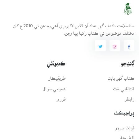
سنڌسلامت ڪتاب گهر ھڪ آن لائين لائبريري آھي، جنھن تي 2010ع کان
مختلف موضوعن تي ڪتاب رکيا پيا وڃن.
ڳنڍجو
ڪميونٽي
ڪتاب گهر بابت
طريقيڪار
انتظامي سَٿ
عمومي سوال
رابطو
فورم
پراجيڪٽ
فونٽ سرور
لفظيڪار