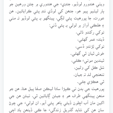
ويٺي ھندورو لوڏيو. جنڊيءَ جي ھندوري ۾ چئن ورھين جو
ٻار ليٽيو پيو ھو، جنھن کي لوڏي ننڊ پئي ڪرايائين. ھن
عورت، جا پورھيت پئي لڳي، پينگهو بہ پئي لوڏيو تہ مٺي
۽ ھلڪي آواز ۾ لولي بہ پئي ڏني:
توکي رکندو ڌڻي،
ڏيندءِ عمر گهڻي،
توکي ٽِڙندو ڏسي،
خوش ٿيان ٿي گهڻي.
ٿيندين موتيءَ ڪڻي،
شل ڪل کي وڻين،
تنھنجي لئہ تہ جيان،
ٿي ھڪڙي ڄڻي.
پورھيت جي بدن تي ڪپڙا سادا ليڪن صفا پيل ھئا. ھن جو
منھن پينگهي طرف ھو ۽ جيئن ڳايائين ٿي، تيئن ھن جي
اکين مان آب اڇلون ڏيئي ٻاھر پئي آيو. ان لوليءَ جي چوڻ
سان ھن کي شايد گذريل زندگيءَ جا ڪي ڏينھن ياد اچي