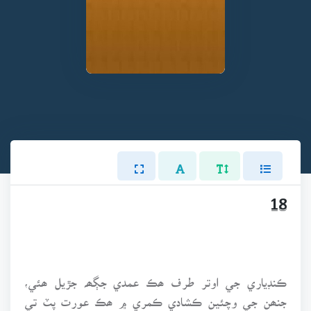
18
ڪنڊياري جي اوتر طرف ھڪ عمدي جڳھہ جڙيل ھئي،
جنھن جي وچئين ڪشادي ڪمري ۾ ھڪ عورت پٽ تي