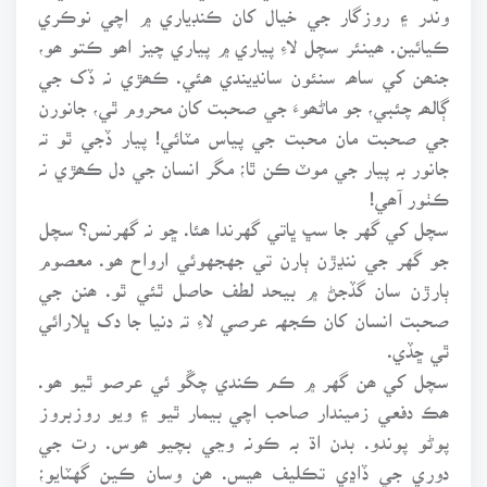
وندر ۽ روزگار جي خيال کان ڪنڊياري ۾ اچي نوڪري
ڪيائين. ھينئر سچل لاءِ پياري ۾ پياري چيز اھو ڪتو ھو،
جنھن کي ساھہ سنئون سانڍيندي ھئي. ڪھڙي نہ ڏک جي
ڳالھہ چئبي، جو ماڻھوءَ جي صحبت کان محروم ٿي، جانورن
جي صحبت مان محبت جي پياس مٽائي! پيار ڏجي ٿو تہ
جانور بہ پيار جي موٽ ڪن ٿا؛ مگر انسان جي دل ڪھڙي نہ
ڪٺور آھي!
سچل کي گهر جا سڀ ڀاتي گهرندا ھئا. ڇو نہ گهرنس؟ سچل
جو گهر جي ننڍڙن ٻارن تي جهجهوئي ارواح ھو. معصوم
ٻارڙن سان گڏجڻ ۾ بيحد لطف حاصل ٿئي ٿو. ھنن جي
صحبت انسان کان ڪجهہ عرصي لاءِ تہ دنيا جا دک ڀلارائي
ٿي ڇڏي.
سچل کي ھن گهر ۾ ڪم ڪندي چڱو ئي عرصو ٿيو ھو.
ھڪ دفعي زميندار صاحب اچي بيمار ٿيو ۽ ويو روزبروز
پوڻو پوندو. بدن اڌ بہ ڪونہ وڃي بچيو ھوس. رت جي
دوري جي ڏاڍي تڪليف ھيس. ھن وسان ڪين گهٽايو؛