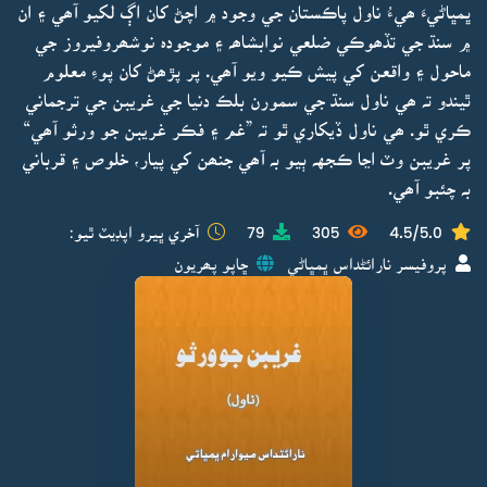
ڀمڀاڻيءَ ھيءُ ناول پاڪستان جي وجود ۾ اچڻ کان اڳ لکيو آھي ۽ ان
۾ سنڌ جي تڏھوڪي ضلعي نوابشاھہ ۽ موجودہ نوشھروفيروز جي
ماحول ۽ واقعن کي پيش ڪيو ويو آھي. پر پڙھڻ کان پوءِ معلوم
ٿيندو تہ ھي ناول سنڌ جي سمورن بلڪ دنيا جي غريبن جي ترجماني
ڪري ٿو. ھي ناول ڏيکاري ٿو تہ ”غم ۽ فڪر غريبن جو ورثو آھي“
پر غريبن وٽ اڃا ڪجهہ ٻيو بہ آھي جنھن کي پيار، خلوص ۽ قرباني
بہ چئبو آھي.
4.5/5.0
305
79
آخري ڀيرو اپڊيٽ ٿيو:
پروفيسر نارائڻداس ڀمڀاڻي
ڇاپو پھريون