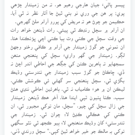
پيسو پاڻيءَ جيان ھارجي رھيو ھو، تہ من زميندار چڙھي
پوي؛ پر ھن جي وري نو بني ٿيڻ جا آثار نظر نہ ٿي آيا.
حڪيمن جو چوڻ ھو تہ مريض کي پورو آرام ملڻ گهرجي.
ان آرام ۾ سچل رنڊڪ ٿي پيئي. رات ڏينھن خواھہ رات
جي وقت سچل جي ڪتي وٽ ٻيا ڪتي اچي ڀؤنڪندا ھئا.
ان نموني جو گوڙ زميندار جي آرام ۾ ڪافي رخنو وجهڻ
لڳو. زميندار جي گهر واريءَ سچل کي پنھنجي منھن
سمجهايو تہ ٻاھرين ڪتن کي جڳھہ جي احاطي اندر اچڻ نہ
ڏي، ڇاڪاڻ جو گوڙ سبب زميندار جي تندرستي وڌيڪ
بگڙي ٿي. سچل پنھنجي سر گهڻي ئي ڪوشش ڪئي،
ليڪن ان ۾ ھوءَ ڪامياب نہ ٿي. ٻاھرئين احاطي ننڍي ھئڻ
سبب، ڪتا ڀتيون ٽپي ايندا ھئا. آخر ھڪ ڏينھن زميندار
جي زال سچل کي چيو، ”سچل، مان توکي مجبور ٿي، ان
ڪتي کي ھڪالي ڪڍڻ لاءِ چوان ٿي. زميندار جي
تندرستيءَ کان وڌيڪ منھنجي لاءِ ٻيو ڪجهہ ٿي نٿو سگهي
توکي بہ مالڪ جو خير خواھہ ٿيڻ کپي.“ سچل ورندي ڏني،