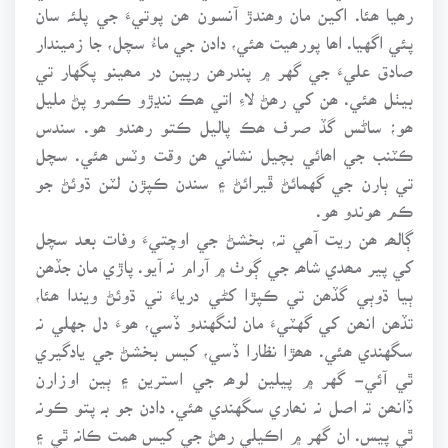
رھيا ھئا. اکين مان وھندڙ آنسون ھن پوتيءَ جي پلئہ سان
پئي اگهيا. اھا پورھيت ھئي، دادن جي ماءُ سچل، جا زميندار
صادق عليءَ جي گهر ۾ پندرھن رپين در مھينو پگهار تي
بيٺل ھئي. ھن کي رھڻ لاءِ اتي ھڪ ننڍڙو ڪمرو پڻ مليل
ھو؛ ساڻس گڏ صرف ھڪ پاليل ڪتو رھندو ھو. سندس
ڪٽنب جي اھائي بچيل نشاني ھن وقت وٽس ھئي. سچل
تي ٻارن جي گهمائڻ ڦيرائڻ ۽ سندن ڪپڙن لٽن ڌوئڻ جو
ڪم ھوندو ھو.
ڳالھہ ھن ريت آھي تہ، بخشڻ جي اوچتيءَ وفات بعد سچل
کي پير مھدي شاھہ جي ڳوٺ ۾ آرام نہ آيو. پاڙي مان جڏھن
ٻيا ڌوٻي گڏھن تي ڪپڙا کڻي درياءَ تي ڌوئڻ ويندا ھئا،
تڏھن انھن کي گهٽيءَ مان لنگهندو ڏسي، ھوءَ دل جهلي نہ
سگهندي ھئي. ھھڙا نظارا ڏسي، کيس بخشڻ جي يادگيري
ٿي آئي- گهر ۾ پيلين لوھہ جي استرين ۽ ٻين اوزارن
ڏانھن تہ اصل نہ نھاري سگهندي ھئي. دادن جو بہ پتو ڪونہ
ٿي پيس. ان گهر ۾ اڪيلي رھڻ جي کيس ھمت ڪانہ ٿي ۽