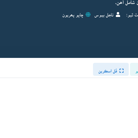
 شامل آھن.
ٽ ٿيو:
تاجل بيوس
ڇاپو پھريون
و
فُل اسڪرين