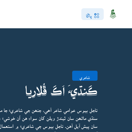
ڀاڱا
شاعري
ڪَنڌيءَ اَڪَ ڦُلاريا
تاجل بيوس عوامي شاعر آھي، جنھن جي شاعريءَ جا م
سنڌي ماڻھن سان ٿيندڙ ويلن کان سواءِ هن اُن خوشيء
سان پيش آيل آهن. تاجل بيوس جي شاعريءَ ۾ استعما