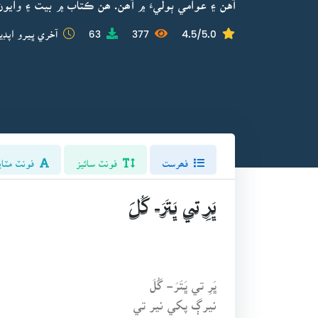
آهن ۽ عوامي ٻوليءَ ۾ آھن. ھن ڪتاب ۾ بيت ۽ وايون
4.5/5.0
377
63
آخري ڀيرو اپڊي
فھرست
فونٽ سائيز
فونٽ مٽاي
ڀَرِ تي ڀَتَرَ- گُلَ
ڀَرِ تي ڀَتَرَ- گُلَ
نيرڳ پکي نير تي