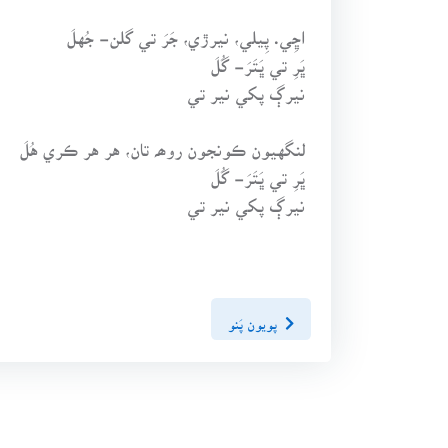
اڇِي. پِيلي، نيرڙي، جَرَ تي گلن- جُهلَ
ڀَرِ تي ڀَتَرَ- گُلَ
نيرڳ پکي نير تي
لنگهيون ڪونجون روھہ تان، هر هر ڪري هُلَ
ڀَرِ تي ڀَتَرَ- گُلَ
نيرڳ پکي نير تي
پويون پَنو