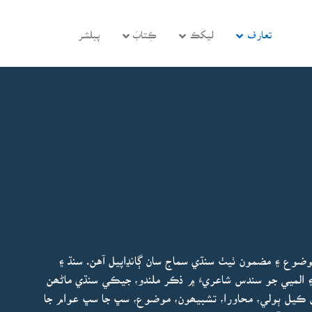
تعارف
ليکڪ
ڪِتابَ
پبلشر
وضوع ۽ مضمون ٺيٺ سنڌي سماج سان ڳانڍاپيل آهن. سنڌ ۽
َ ۽ الميي جو سندس شاعريءَ ۾ ذڪر ملندو، جيڪي سنڌي ماڻھن
ل ڪيل ٻولي، محاورا، تشبيھون، موضوع، سڀ جا سڀ عوام جا