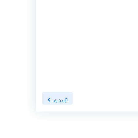
اڳيون پنو