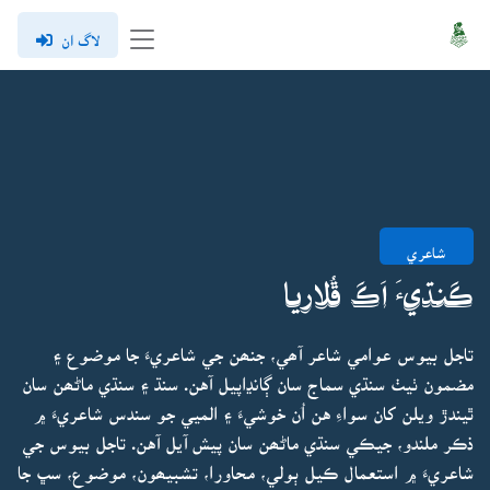
لاگ ان
شاعري
ڪَنڌيءَ اَڪَ ڦُلاريا
تاجل بيوس عوامي شاعر آھي، جنھن جي شاعريءَ جا موضوع ۽
مضمون ٺيٺ سنڌي سماج سان ڳانڍاپيل آهن. سنڌ ۽ سنڌي ماڻھن سان
ٿيندڙ ويلن کان سواءِ هن اُن خوشيءَ ۽ الميي جو سندس شاعريءَ ۾
ذڪر ملندو، جيڪي سنڌي ماڻھن سان پيش آيل آهن. تاجل بيوس جي
شاعريءَ ۾ استعمال ڪيل ٻولي، محاورا، تشبيھون، موضوع، سڀ جا