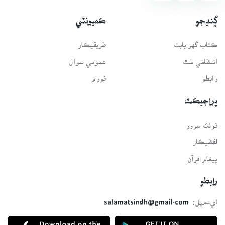
ڳنڍجو
ڪميونٽي
ڪتاب گهر بابت
طريقيڪار
انتظامي سَٿ
عمومي سوال
رابطو
فورم
پراجيڪٽ
فونٽ سرور
لفظيڪار
پيغامِ قرآن
رابطو
اي-ميل:
salamatsindh@gmail.com