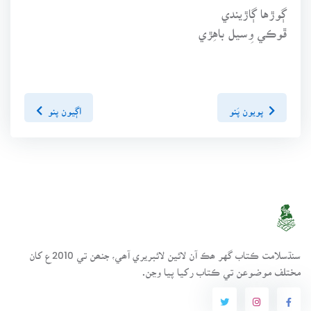
ڳوڙها ڳاڙيندي
ڦوڪي وِسيل باهِڙي
پويون پَنو
اڳيون پنو
سنڌسلامت ڪتاب گهر ھڪ آن لائين لائبريري آھي، جنھن تي 2010ع کان
مختلف موضوعن تي ڪتاب رکيا پيا وڃن.