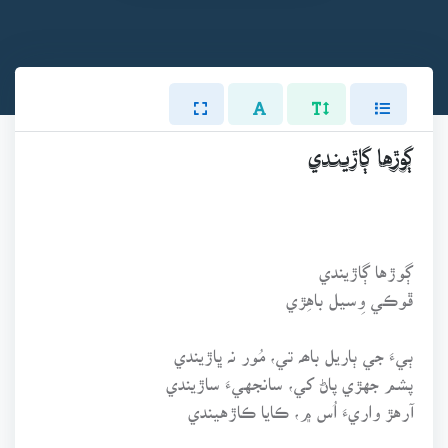
ڳوڙها ڳاڙيندي
ڳوڙها ڳاڙيندي
ڦوڪي وِسيل باهِڙي
ٻيءَ جي ٻاريل باھہ تي، مُور نہ ڀاڙيندي
پشم جهڙي پاڻ کي، سانجهيءَ ساڙيندي
آرهڙ واريءَ اُس ۾، ڪايا ڪاڙهيندي