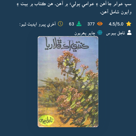
سڀ عوام جا آهن ۽ عوامي ٻوليءَ ۾ آھن. ھن ڪتاب ۾ بيت ۽
وايون شامل آھن.
4.5/5.0
377
63
آخري ڀيرو اپڊيٽ ٿيو:
تاجل بيوس
ڇاپو پھريون