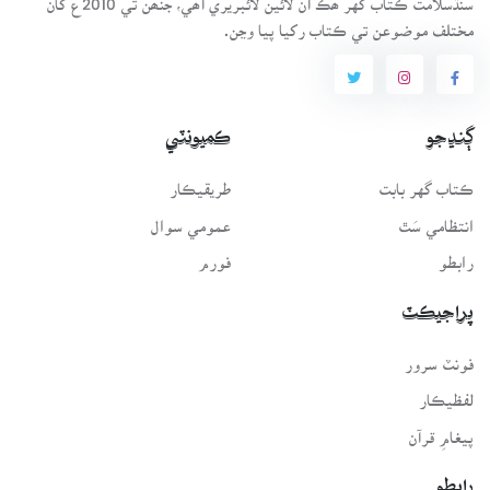
مختلف موضوعن تي ڪتاب رکيا پيا وڃن.
ڳنڍجو
ڪميونٽي
ڪتاب گهر بابت
طريقيڪار
انتظامي سَٿ
عمومي سوال
رابطو
فورم
پراجيڪٽ
فونٽ سرور
لفظيڪار
پيغامِ قرآن