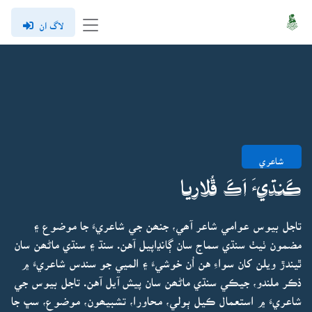
لاگ ان
شاعري
ڪَنڌيءَ اَڪَ ڦُلاريا
تاجل بيوس عوامي شاعر آھي، جنھن جي شاعريءَ جا موضوع ۽
مضمون ٺيٺ سنڌي سماج سان ڳانڍاپيل آهن. سنڌ ۽ سنڌي ماڻھن سان
ٿيندڙ ويلن کان سواءِ هن اُن خوشيءَ ۽ الميي جو سندس شاعريءَ ۾
ذڪر ملندو، جيڪي سنڌي ماڻھن سان پيش آيل آهن. تاجل بيوس جي
شاعريءَ ۾ استعمال ڪيل ٻولي، محاورا، تشبيھون، موضوع، سڀ جا