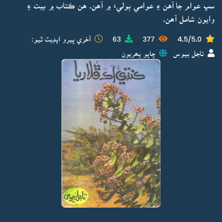
سڀ عوام جا آهن ۽ عوامي ٻوليءَ ۾ آھن. ھن ڪتاب ۾ بيت ۽
وايون شامل آھن.
4.5/5.0
377
63
آخري ڀيرو اپڊيٽ ٿيو:
تاجل بيوس
ڇاپو پھريون