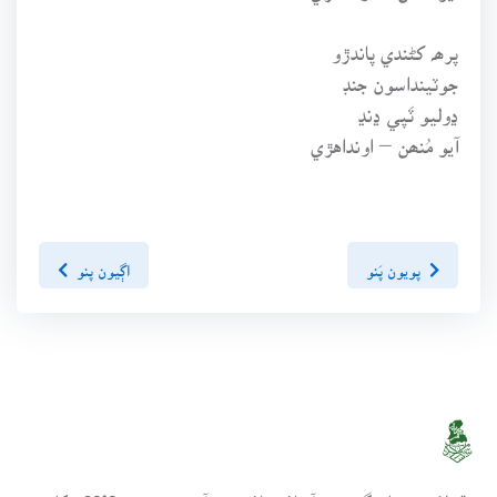
پرھہ کڻندي پاندڙو
جوٽينداسون جنڊ
ڍوليو ٽَپي ڍنڍ
آيو مُنھن – اونداهڙي
پويون پَنو
اڳيون پنو
سنڌسلامت ڪتاب گهر ھڪ آن لائين لائبريري آھي، جنھن تي 2010ع کان