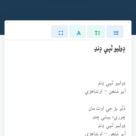
ڍوليو ٽَپي ڍنڍ
ڍوليو ٽَپي ڍنڍ
آيو مُنھن – اونداهڙي
ڏٺُو بڙ جي اوٽ مان
چوريءَ بيٺي چنڊ
ڍوليو ٽَپي ڍنڍ
آيو مُنھن – اونداهڙي