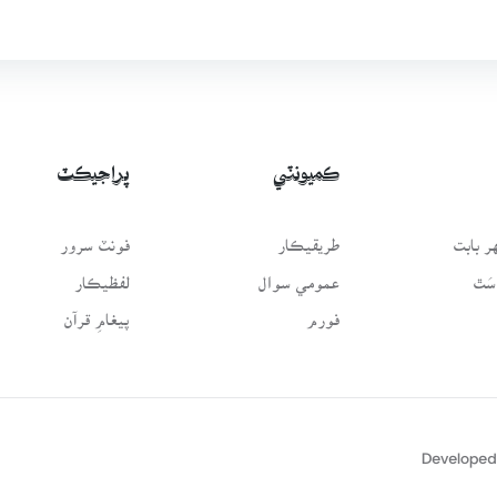
ڪميونٽي
پراجيڪٽ
 بابت
طريقيڪار
فونٽ سرور
سَٿ
عمومي سوال
لفظيڪار
فورم
پيغامِ قرآن
Developed 