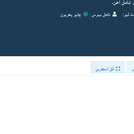
 شامل آھن.
ٽ ٿيو:
تاجل بيوس
ڇاپو پھريون
و
فُل اسڪرين