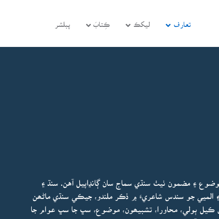
تعارف
ليکڪ
ڪِتابَ
پبلشر
وضوع ۽ مضمون ٺيٺ سنڌي سماج سان ڳانڍاپيل آهن. سنڌ ۽
َ ۽ الميي جو سندس شاعريءَ ۾ ذڪر ملندو، جيڪي سنڌي ماڻھن
ل ڪيل ٻولي، محاورا، تشبيھون، موضوع، سڀ جا سڀ عوام جا