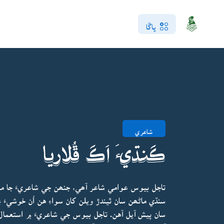
ڀاڱا
شاعري
ڪَنڌيءَ اَڪَ ڦُلاريا
تاجل بيوس عوامي شاعر آھي، جنھن جي شاعريءَ جا م
سنڌي ماڻھن سان ٿيندڙ ويلن کان سواءِ هن اُن خوشيء
سان پيش آيل آهن. تاجل بيوس جي شاعريءَ ۾ استعما