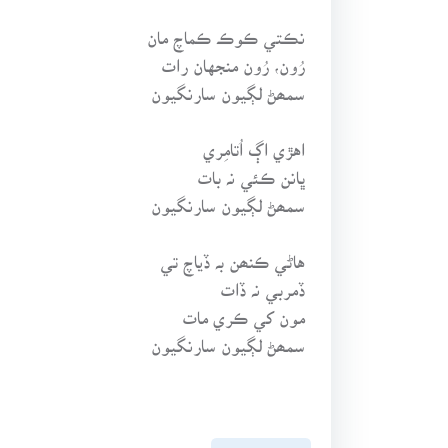
نڪتي ڪوڪ ڪماچ مان
رُون، رُون منجهان رات
سمھڻ لڳيون سارنگيون
اهڙي اڳ اُتامِري
ڀانن ڪئي نہ بات
سمھڻ لڳيون سارنگيون
هاڻي ڪنھن بہ ڏياچ تي
ڏمربي نہ ڏات
مون کي ڪري مات
سمھڻ لڳيون سارنگيون