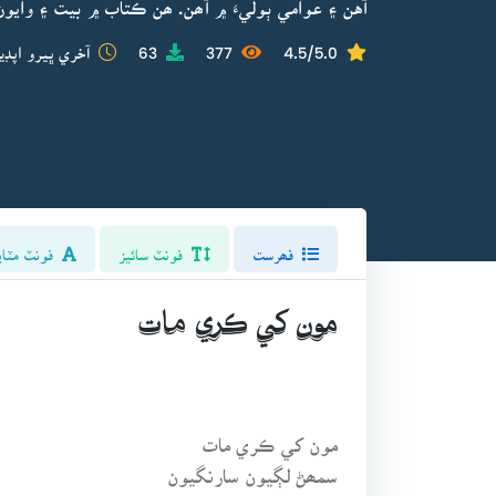
آهن ۽ عوامي ٻوليءَ ۾ آھن. ھن ڪتاب ۾ بيت ۽ وايون
4.5/5.0
377
63
آخري ڀيرو اپڊي
فھرست
فونٽ سائيز
فونٽ مٽاي
مون کي ڪري مات
مون کي ڪري مات
سمھڻ لڳيون سارنگيون