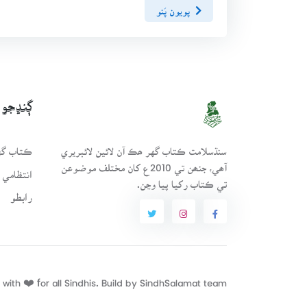
پويون پَنو
ڳنڍجو
سنڌسلامت ڪتاب گهر ھڪ آن لائين لائبريري
ڪتاب گهر
آھي، جنھن تي 2010ع کان مختلف موضوعن
انتظامي 
تي ڪتاب رکيا پيا وڃن.
رابطو
with ❤️ for all Sindhis. Build by
SindhSalamat
team