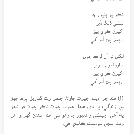
نڪو ڀَوُ ڀنڀور جو
نڪي ڏنگا ڏير
اکيون ڪري پيرَ
ارپيم پاڻ اُتم کي
لکان ٿو اُن لوڪ جون
ساروڻيون سوير
اکيون ڪري پيرَ
ارپيم پاڻ اُتم کي
(1) هند جو اديب، جيوت چاولا، جنھن وٽ گهاريل پرھہ جهڙ
پل زندگيءَ ڀر ياد رهندا. جيوت چاولا، ٺاڪر چاولا جو ننڍو
ڀاءُ آهي، جيڪي راڻيپور جا رهواسي هئا. سندن گهر ۾ هن
وقت سچل سرمست ڪاليج آهي.