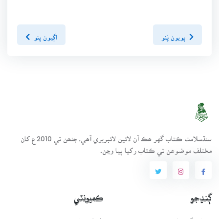
پويون پَنو
اڳيون پنو
سنڌسلامت ڪتاب گهر ھڪ آن لائين لائبريري آھي، جنھن تي 2010ع کان
مختلف موضوعن تي ڪتاب رکيا پيا وڃن.
ڳنڍجو
ڪميونٽي
ڪتاب گهر بابت
طريقيڪار