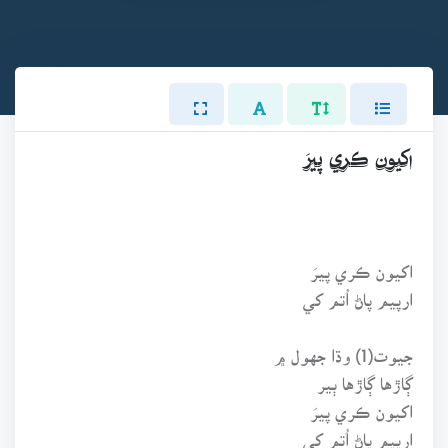
اکيون ڪري پيرَ
اکيون ڪري پيرَ
ارپيم پاڻ اُتم کي
جيوت(1) وڌا جهول ۾
ڳاڙها ڳاڙها ٻير
اکيون ڪري پيرَ
ارپيم پاڻ اُتم کي