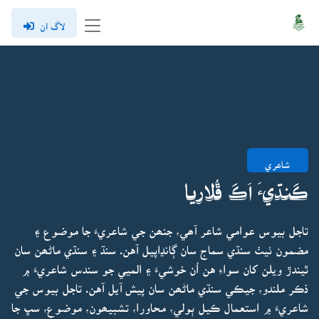
لاگ ان
شاعري
ڪَنڌيءَ اَڪَ ڦُلاريا
تاجل بيوس عوامي شاعر آھي، جنھن جي شاعريءَ جا موضوع ۽
مضمون ٺيٺ سنڌي سماج سان ڳانڍاپيل آهن. سنڌ ۽ سنڌي ماڻھن سان
ٿيندڙ ويلن کان سواءِ هن اُن خوشيءَ ۽ الميي جو سندس شاعريءَ ۾
ذڪر ملندو، جيڪي سنڌي ماڻھن سان پيش آيل آهن. تاجل بيوس جي
شاعريءَ ۾ استعمال ڪيل ٻولي، محاورا، تشبيھون، موضوع، سڀ جا