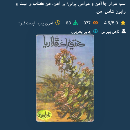
سڀ عوام جا آهن ۽ عوامي ٻوليءَ ۾ آھن. ھن ڪتاب ۾ بيت ۽
وايون شامل آھن.
4.5/5.0
377
63
آخري ڀيرو اپڊيٽ ٿيو:
تاجل بيوس
ڇاپو پھريون