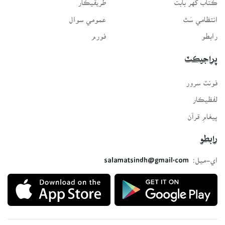
انتظامي سَٿ
عمومي سوال
رابطو
فورم
پراجيڪٽ
فونٽ سرور
لفظيڪار
پيغامِ قرآن
رابطو
اي-ميل:
salamatsindh@gmail.com