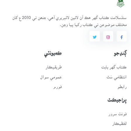
سنڌسلامت ڪتاب گهر ھڪ آن لائين لائبريري آھي، جنھن تي 2010ع کان
مختلف موضوعن تي ڪتاب رکيا پيا وڃن.
ڳنڍجو
ڪميونٽي
ڪتاب گهر بابت
طريقيڪار
انتظامي سَٿ
عمومي سوال
رابطو
فورم
پراجيڪٽ
فونٽ سرور
لفظيڪار