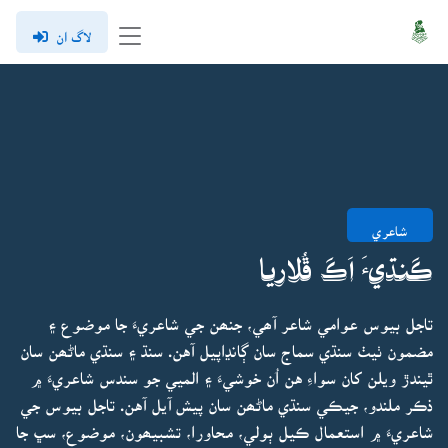
لاگ ان
شاعري
ڪَنڌيءَ اَڪَ ڦُلاريا
تاجل بيوس عوامي شاعر آھي، جنھن جي شاعريءَ جا موضوع ۽
مضمون ٺيٺ سنڌي سماج سان ڳانڍاپيل آهن. سنڌ ۽ سنڌي ماڻھن سان
ٿيندڙ ويلن کان سواءِ هن اُن خوشيءَ ۽ الميي جو سندس شاعريءَ ۾
ذڪر ملندو، جيڪي سنڌي ماڻھن سان پيش آيل آهن. تاجل بيوس جي
شاعريءَ ۾ استعمال ڪيل ٻولي، محاورا، تشبيھون، موضوع، سڀ جا