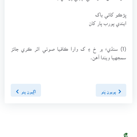
ڀڙڪو کائي باک
ايندي پورب پار کان
(1) سنڌيءَ ۾ خ ۽ ک وارا ڪافيا صوتي اثر ڪري جائز
سمجهيا ويندا آهن.
پويون پَنو
اڳيون پنو