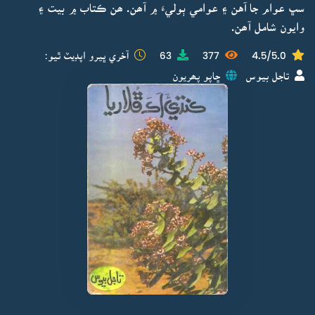
سڀ عوام جا آهن ۽ عوامي ٻوليءَ ۾ آھن. ھن ڪتاب ۾ بيت ۽
وايون شامل آھن.
4.5/5.0
377
63
آخري ڀيرو اپڊيٽ ٿيو:
تاجل بيوس
ڇاپو پھريون