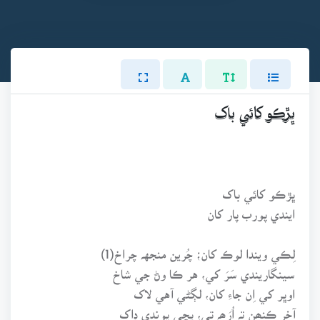
ڀڙڪو کائي باک
ڀڙڪو کائي باک
ايندي پورب پار کان
لِڪي ويندا لوڪ کان؛ چُرين منجهہ چراخ(1)
سينگاريندي سَرَ کي، هر ڪا وڻ جي شاخ
اوڀر کي اِن جاءِ کان، لڳڻي آهي لاک
آخر ڪنھن تہ اُرَھہ تي، پچي پوندي ڊاک