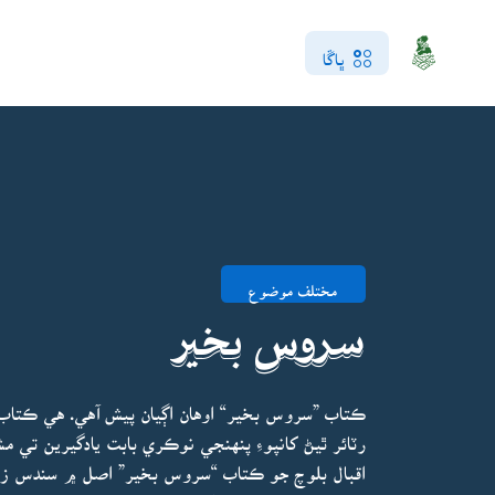
ڀاڱا
مختلف موضوع
سروس بخير
ڪتاب ”سروس بخير“ اوهان اڳيان پيش آهي. هي ڪتاب ن
رٽائر ٿيڻ کانپوءِ پنهنجي نوڪري بابت يادگيرين تي م
اقبال بلوچ جو ڪتاب “سروس بخير” اصل ۾ سندس ز