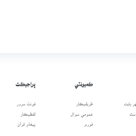
ڪميونٽي
پراجيڪٽ
 بابت
طريقيڪار
فونٽ سرور
سَٿ
عمومي سوال
لفظيڪار
فورم
پيغامِ قرآن