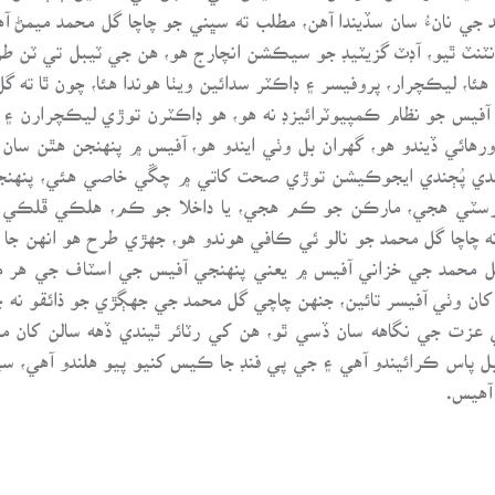
 نانءُ سان سڏيندا آهن، مطلب ته سڀني جو چاچا گل محمد ميمڻ آهي
ونٽنٽ ٿيو، آڊٽ گزيٽيڊ جو سيڪشن انچارج هو، هن جي ٽيبل تي ٽن ط
دا هئا، ليڪچرار، پروفيسر ۽ ڊاڪٽر سدائين ويٺا هوندا هئا، چون ٿا ت
ن آفيس جو نظام ڪمپيوٽرائيزڊ نه هو، هو ڊاڪٽرن توڙي ليڪچرارن ۽ 
ائي ڏيندو هو، گهران بل وٺي ايندو هو، آفيس ۾ پنهنجن هٿن سان بل
لندي پُڄندي ايجوڪيشن توڙي صحت کاتي ۾ چڱي خاصي هئي، پنهنجا 
ٽي هجي، مارڪن جو ڪم هجي، يا داخلا جو ڪم، هلڪي ڦلڪي نوڪ
اچا گل محمد جو نالو ئي ڪافي هوندو هو، جهڙي طرح هو انهن جا
ا گل محمد جي خزاني آفيس ۾ يعني پنهنجي آفيس جي اسٽاف جي هر 
ي کان وٺي آفيسر تائين، جنهن چاچي گل محمد جي جهڳڙي جو ذائقو نه
ي عزت جي نگاهه سان ڏسي ٿو، هن کي رٽائر ٿيندي ڏهه سالن کان 
 بل پاس ڪرائيندو آهي ۽ جي پي فنڊ جا ڪيس کنيو پيو هلندو آهي،
آهيس.