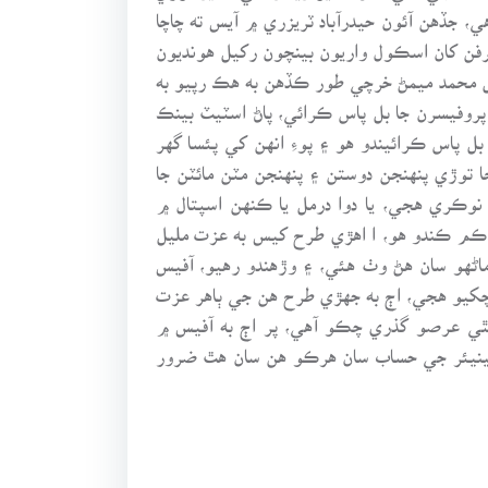
، جڏهن آئون حيدرآباد ٽريزري ۾ آيس ته چاچا
رفن کان اسڪول واريون بينچون رکيل هونديون
ه گل محمد ميمڻ خرچي طور ڪڏهن به هڪ رپيو به
پروفيسرن جا بل پاس ڪرائي، پاڻ اسٽيٽ بينڪ
 پاس ڪرائيندو هو ۽ پوءِ انهن کي پئسا گهر
توڙي پنهنجن دوستن ۽ پنهنجن مٽن مائٽن جا
ري هجي، يا دوا درمل يا ڪنهن اسپتال ۾
 ڪم ڪندو هو، ا اهڙي طرح کيس به عزت مليل
ماڻهو سان هڻ وٺ هئي، ۽ وڙهندو رهيو، آفيس
 چکيو هجي، اڄ به جهڙي طرح هن جي ٻاهر عزت
مٿي عرصو گذري چڪو آهي، پر اڄ به آفيس ۾
 سينيئر جي حساب سان هرڪو هن سان هٿ ضرور