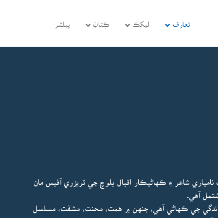
تعارف
ليکڪ
ڪِتابَ
پبلشر
امياري شاعر ۽ ڪهاڻيڪار اقبال بلوچ جي ٽريزري آفيس مان
شتمل آهي.
ندگي جي ڪهاڻي آهي، جنهن ۾ همت، محنت، مشقت، مسلسل