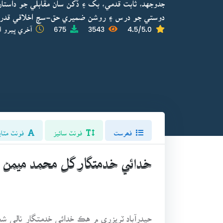
جدوجهد، ثابت قدمي، بک ۽ ڏکن سان مقابلي جو داستان
دوستي جو درس ۽ روشن ضميري حق-سچ اخلاقي قدرن
4.5/5.0
3543
675
آخري ڀيرو ا
فھرست
فونٽ سائيز
فونٽ مٽاي
خدائي خدمتگار گل محمد ميمڻ
حيدرآباد ٽريزري م هڪ خدائي خدمتگار نالي ش