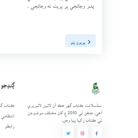
پدم وڃائجي پر پريت نه وڃائجي .
پويون پَنو
ڳنڍجو
سنڌسلامت ڪتاب گهر ھڪ آن لائين لائبريري
ڪتاب گهر
آھي، جنھن تي 2010ع کان مختلف موضوعن
انتظامي 
تي ڪتاب رکيا پيا وڃن.
رابطو