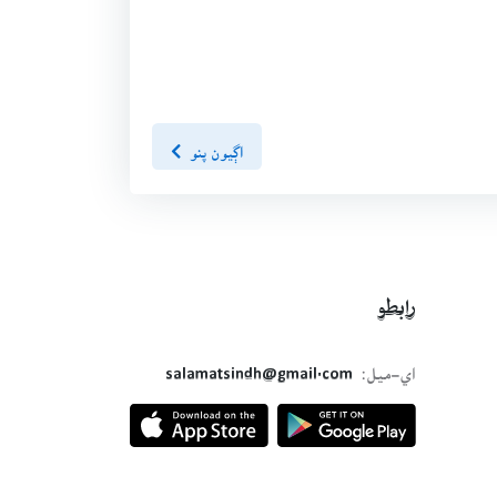
اڳيون پنو
رابطو
اي-ميل:
salamatsindh@gmail.com