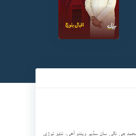
مد جي نالي سان سڏيو ويندو آهي، ننڍو توڙي