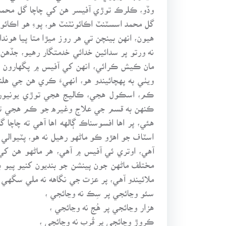
وڏو، ڪلرڪ توڙي آفيسر هن کي چاچا گل محمد جي
گل محمد اسسٽنٽ اڪائونٽنٽ هو، پوءِ هو اڪائ
هيون، انهن بينچن تي هر روز ميڙا متا پيا هون
نه ورتو پر سدائين خدائي خدمتگار رهيو، جڏه
مان ڪيش ڪرائي، انهن کي آفيس ۾ پگهارون وره
ويٺي به پهچائيندو هو، انهيءَ ڪري هن جي ه
ڪم، اسڪول هجي، ڪاليج هجي توڙي يونيورس
ڪنهن به قسم جي علاج وغيره جو ڪم هجي ته چ
هئي، پر اها افسوسناڪ ڳالهه اها آهي ته چاچ
اسٽاف جو اهڙو ڪو ماڻهو رهيل نه هو، پٽيوال
آهي، اوتري ئي آفيس ۾ آهي، هر ماڻهو هن ک
مختلف ماڻهن جون پينشن جو بنديون کنيو پيو
ملائيندو آهي، پر عزت جي نگاهه نه ملي سگهي 
سئو وڃائجي پر سِڪ نه وڃائجي ،
هزار وڃائجي پر هُج نه وڃائجي ،
ڪروڙ وڃائجي پر قُرب نه وڃائجي ،