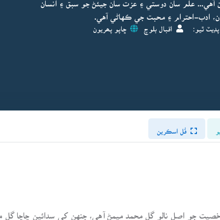
 آهي... علم سان دوستي ۽ عزت سان جيئڻ جو سبق ۽ انسان
، ادب-احترام ۽ محبت جي ڪهاڻي آهي.
پڊيٽ ٿيو:
اقبال بلوچ
ڇاپو پھريون
و
فُل اسڪرين
خصيت جو اصل نالو گل محمد ميمڻ آهي، جنهن کي سدائين چاچا گل مح