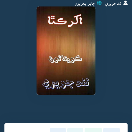
نند جويري
ڇاپو پھريون