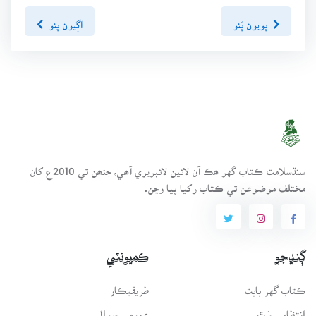
پويون پَنو
اڳيون پنو
سنڌسلامت ڪتاب گهر ھڪ آن لائين لائبريري آھي، جنھن تي 2010ع کان
مختلف موضوعن تي ڪتاب رکيا پيا وڃن.
ڳنڍجو
ڪميونٽي
ڪتاب گهر بابت
طريقيڪار
انتظامي سَٿ
عمومي سوال