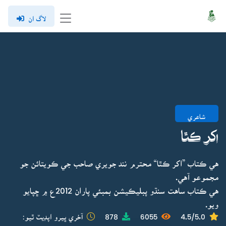
لاگ ان
شاعري
اکر ڪٿا
هي ڪتاب ”اکر ڪٿا“ محترم نند جويري صاحب جي ڪويتائن جو
مجموعو آهي.
هي ڪتاب ساهت سنڌو پبليڪيشن بمبئي پاران 2012ع ۾ ڇپايو
ويو.
4.5/5.0
6055
878
آخري ڀيرو اپڊيٽ ٿيو: