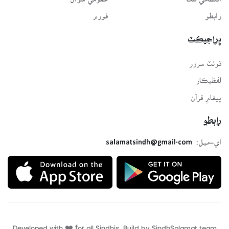
رابطو
فورم
پراجيڪٽ
فونٽ سرور
لفظيڪار
پيغامِ قرآن
رابطو
اي-ميل:
salamatsindh@gmail.com
Developed with ❤️ for all Sindhis. Build by
SindhSalamat
team