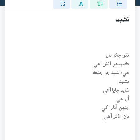
نشبد
نٿو ڄاڻا مان
ڪنهنجو انش آهي
هيءُ شبد جو جنڪ
نشبد
شايد ڇايا آهي
اُن جي
جنهن اَنام کي
نانءُ ڏنو آهي