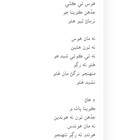
هوس ئي ڪٿي
جڏهن ڪويتا جو
نرماڻ ٿيو هئو
نه مان هوس
نه تون هئين
نه ئي ڪوئي شبد هو
هُئو ته رڳو
منهنجو نرگڻ مان هُئو
نشبد هُئو
۽ هاڻ
ڪويتا پاٺ ۾
جڏهن تون نه هوندين
نه مان هوندس
هوندو ته رڳو تنهنجو