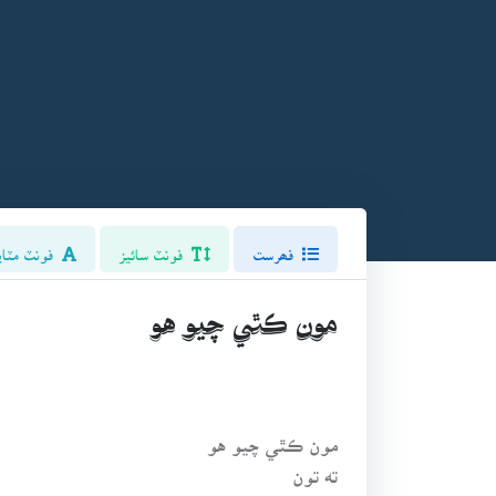
فھرست
فونٽ سائيز
فونٽ مٽاي
مون ڪٿي چيو هو
مون ڪٿي چيو هو
ته تون