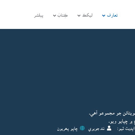
تعارف
ليکڪ
ڪِتابَ
پبلشر
يتائن جو مجموعو آهي.
پڊيٽ ٿيو:
نند جويري
ڇاپو پھريون