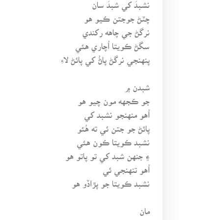
نشبدَ کي شبدَ سان
چٽڻ جوجتن ڪيو هو
نرگڻ جي چاهه رکندي
سگڻ ڪويتا اُچاري هئي
پنهنجي نرگڻ پاڻُ کي پائڻ لاءِ
شبدن ۾
جو ڪجهه مون چيو هو
اُهو منهنجو نشبد کي
پائڻ جو جتن ئي ته هُئو
نشبد ڪويتا ڪون هئي
۽ جنهن شبد کي تو پاتو هو
اُهو تنهنجي ئي
نشبد ڪويتا جو پڙاڏو هو
مان