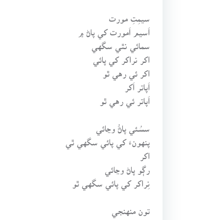
سيمِتِ مورت
اَسيم اَمورت کي پاڻ ۾
سمائي نٿي سگهي
اکر نراکر کي پائي
اکر ئي رهي ٿو
اَپاتر اَکر
اَپاتر ئي رهي ٿو
سسُئي پاڻُ وڃائي
پنهونءَ کي پائي سگهي ٿي
اکر
رڳو پاڻ وڃائي
نِراکر کي پائي سگهي ٿو
تون منهنجي