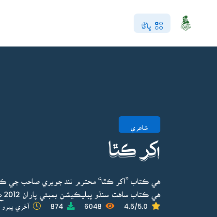
ڀاڱا
شاعري
اکر ڪٿا
هي ڪتاب ”اکر ڪٿا“ محترم نند جويري صاحب جي ڪو
هي ڪتاب ساهت سنڌو پبليڪيشن بمبئي پاران 2012ع ۾ ڇپايو ويو.
4.5/5.0
6048
874
آخري ڀيرو ا