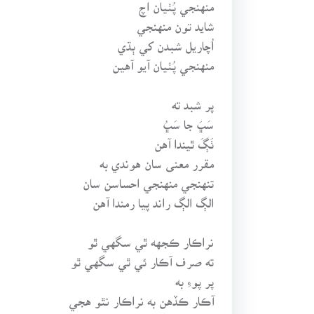
منهنجي پُٺيان اچ
شايد تون منهنجي
اُچاريل شبدن کي ٻڌي
منهنجي پُٺيان آيو آهين
پر شبد ته
سَڀَ جا سَڀُ
ٺَڳَ ٿيندا آهن
مقرر معنى سان هوندي به
تنهنجي منهنجي احساسن سان
الڳ الڳ راند پيا رمندا آهن
نراڪار ڪجهه ٿي سگهي ٿو
ته صرف آڪار ئي ٿي سگهي ٿو
پر پوءِ به
آڪار ڪڏهن به نراڪار نٿو هجي