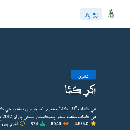
ڀاڱا
شاعري
اکر ڪٿا
هي ڪتاب ”اکر ڪٿا“ محترم نند جويري صاحب جي ڪو
هي ڪتاب ساهت سنڌو پبليڪيشن بمبئي پاران 2012ع ۾ ڇپايو ويو.
4.5/5.0
6049
874
آخري ڀيرو ا