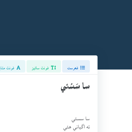
فھرست
فونٽ سائيز
فونٽ مٽاي
سا سَسُئي
سا سسئي
ته اگياني هئي