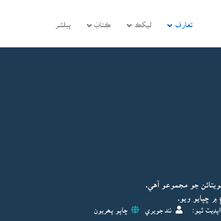
تعارف
ليکڪ
ڪِتابَ
پبلشر
يتائن جو مجموعو آهي.
پڊيٽ ٿيو:
نند جويري
ڇاپو پھريون