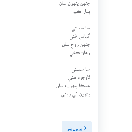
جنهن پنهون سان
پيار ڪيو
سا سسئي
گياني هُئي
جنهن روح سان
رهاڻ ڪئي
سا سسئي
لاوجود هئي
جيڪا پنهونءَ سان
پنهون ٿي ويئي
پويون پَنو