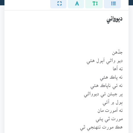
ديوواڻي
جڏهن
ديو واڻي اَٻول هئي
ته اُها
نه پاڪ هئي
نه ئي ناپاڪ هئي
پر جيئن ئي ديوواڻي
ٻول ۾ آئي
ته اَمورت مان
مورت ٿي پئي
هڪ مورت تنهنجي ٿي
ٻئي مورت منهنجي ٿي