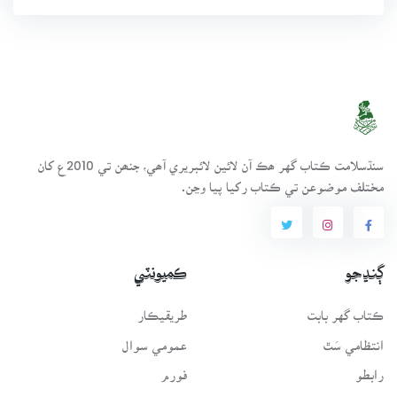
سنڌسلامت ڪتاب گهر ھڪ آن لائين لائبريري آھي، جنھن تي 2010ع کان
مختلف موضوعن تي ڪتاب رکيا پيا وڃن.
ڳنڍجو
ڪميونٽي
ڪتاب گهر بابت
طريقيڪار
انتظامي سَٿ
عمومي سوال
رابطو
فورم