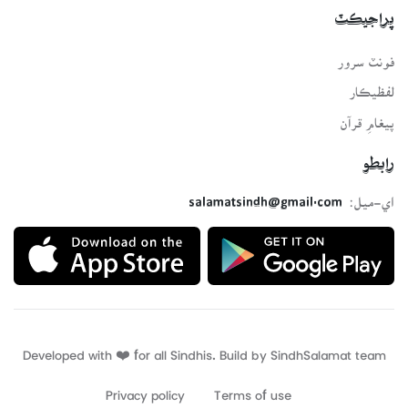
پراجيڪٽ
فونٽ سرور
لفظيڪار
پيغامِ قرآن
رابطو
اي-ميل:
salamatsindh@gmail.com
Developed with ❤️ for all Sindhis. Build by
SindhSalamat
team
Privacy policy
Terms of use