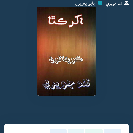
نند جويري
ڇاپو پھريون