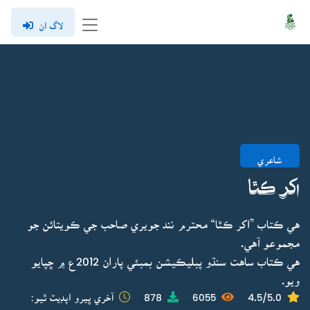
لاگ ان
شاعري
اکر ڪٿا
هي ڪتاب ”اکر ڪٿا“ محترم نند جويري صاحب جي ڪويتائن جو
مجموعو آهي.
هي ڪتاب ساهت سنڌو پبليڪيشن بمبئي پاران 2012ع ۾ ڇپايو
ويو.
4.5/5.0
6055
878
آخري ڀيرو اپڊيٽ ٿيو: