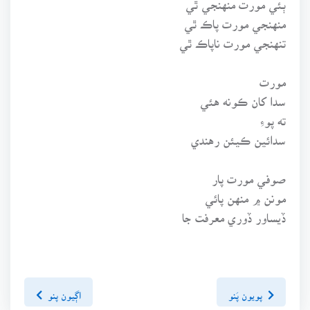
منهنجي مورت پاڪ ٿي
تنهنجي مورت ناپاڪ ٿي
مورت
سدا کان ڪونه هئي
ته پوءِ
سدائين ڪيئن رهندي
صوفي مورت پار
مونن ۾ منهن پائي
ڏيساور ڏوري معرفت جا
پويون پَنو
اڳيون پنو