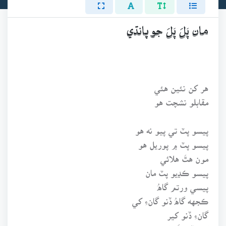
مان پَلَ پَلَ جو پانڌي
هر کن نئين هئي
مقابلو نشچت هو
پيسو پٽ تي پيو نه هو
پيسو پٽ ۾ پوريل هو
مون هٿَ هلائي
پيسو ڪڍيو پٽ مان
پيسي ورتم گاهُ
ڪجهه گاهُ ڏنو گانءِ کي
گانءِ ڏنو کير
کير ڏنم اَما کي