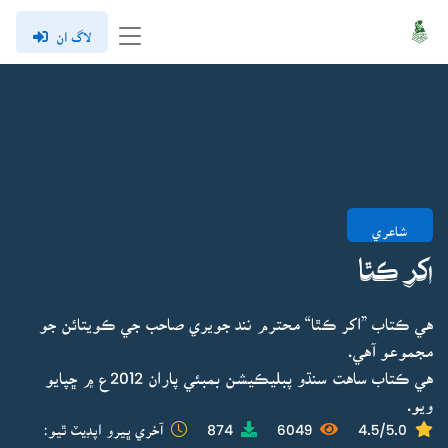
لاگ ان
شاعري
اکر ڪٿا
هي ڪتاب ”اکر ڪٿا“ محترم نند جويري صاحب جي ڪويتائن جو
مجموعو آهي.
هي ڪتاب ساهت سنڌو پبليڪيشن بمبئي پاران 2012ع ۾ ڇپايو
ويو.
4.5/5.0
6049
874
آخري ڀيرو اپڊيٽ ٿيو: