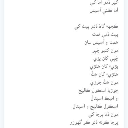
اَما ڪئي آسيس
ڪجهه گاهُ ڏنم پيٽ کي
پيٽ ڏني همٿ
همٿ ۽ آسيس سان
مون کنيو ڇَٻو
ڇَٻي کان پِڙي
پِڙيءَ کان هٽڙي
هٽڙيءَ کان هٽُ
مون هٽُ جوڙي
جوڙيا اسڪول ڪاليج
۽ انيڪ اسپتالَ
اسڪول ڪاليج ۽ اسپتال
مون ڏنا پرجا کي
پرجا ڪونه ڏنو ڪو گهوڙو
مون به