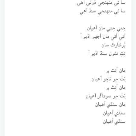
سا ئي منهنجي سنڌ آهي
جِتي جِتي مان آهيان
اُتي اُتي مان اَجهو اڏيو آ
پُرشارٿ سان
نِتِ نئون سنڌ اڏيو آ
مان اَنت ۾
نِتَ جو ناچو آهيان
مان اَنِتَ ۾
نِتَ جو سوداگر آهيان
مان سنڌي آهيان
سنڌي آهيان
سنڌي آهيان