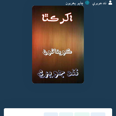
نند جويري
ڇاپو پھريون