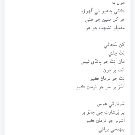
ڪٿي چاهيو ٿي گهوڙو
هر کن نئين جو هئي
مقابلو نشچت جو هو
کِنَ سُڃاڻي
نِتُ ڇڏي
مان اَنِتَ جو پانڌي ٿيس
اَنِتَ ۾ مون
نِتَ جو نرماڻ ڪيو
اَسُرَ ۾ سُر جو نرماڻ ڪيو
شَرنارٿي هوس
پر پُرشارٿ جي ڇانوَ ۾
آشرم جو نرماڻ ڪيو
پنهنجي پرائي
ويساهي ۽ بي ويساهي