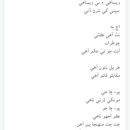
سڀني کي شرڻ ڏني
اڄ به
نِتُ آهي ڪٿي
چوطرف
اَنِتِ جو ئي عالم آهي
هر پل نئون آهي
مقابلو قائم آهي
پوءِ ڇا جي
مونکي ڌرتي ناهي
پوءِ ڇا جو
ڪو اَجهو ناهي
جِت جِت منهنجا پير آهن
سا ئي منهنجي ڌرتي آهي