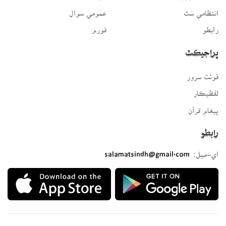
انتظامي سَٿ
عمومي سوال
رابطو
فورم
پراجيڪٽ
فونٽ سرور
لفظيڪار
پيغامِ قرآن
رابطو
اي-ميل:
salamatsindh@gmail.com