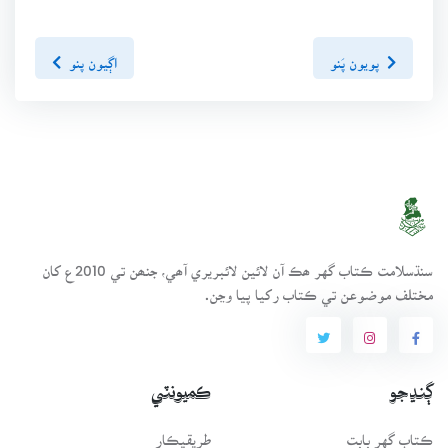
پويون پَنو
اڳيون پنو
سنڌسلامت ڪتاب گهر ھڪ آن لائين لائبريري آھي، جنھن تي 2010ع کان
مختلف موضوعن تي ڪتاب رکيا پيا وڃن.
ڳنڍجو
ڪميونٽي
ڪتاب گهر بابت
طريقيڪار