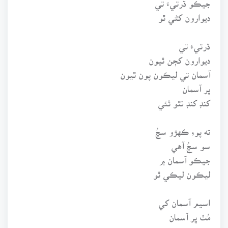
ديوارون کڻي ٿو
ڌرتيءَ تي
ديوارون کڄن ٿيون
آسمان تي ليڪون پون ٿيون
پر آسمان
کنڊ کنڊ نٿو ٿئي
ته پوءِ ڪهڙو سچُ
سو سچُ آهي
جيڪو آسمان ۾
ليڪون ليڪي ٿو
اسيم آسمان کي
مُٺ ڀر آسمان
بڻائي ٿو