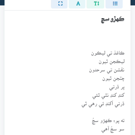
ڪهڙو سچ
ڪاغذ تي ليڪون
ليڪجن ٿيون
نقشن تي سرحدون
چٽجن ٿيون
پر ڌرتي
کنڊ کنڊ نٿي ٿئي
ڌرتي اَکنڊ ئي رهي ٿي
ته پوءِ ڪهڙو سچُ
سو سچُ آهي
جيڪو ڌرتيءَ تي