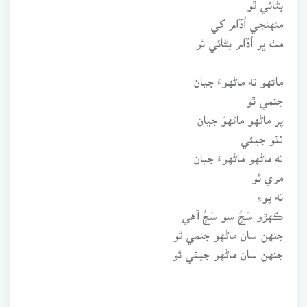
منهنجي اُڏام کي
مٺ ڀر اُڏام بڻائي ٿو
ماڻهو ته ماڻهوءَ جيان
جنمي ٿو
پر ماڻهو ماڻهوَ جيان
نٿو جيئي
نه ماڻهو ماڻهوءَ جيان
مري ٿو
ته پوءِ
ڪهڙو سَچُ سو سَچُ آهي
جنهن سان ماڻهو جنمي ٿو
جنهن سان ماڻهو جيئي ٿو