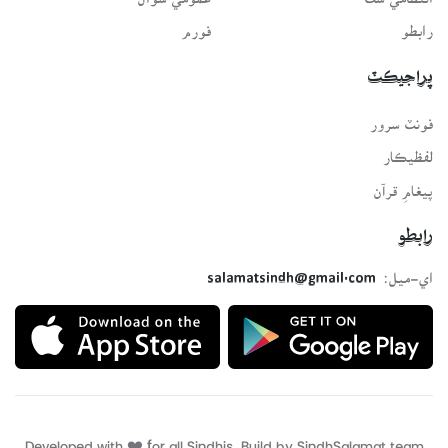
رابطو
فورم
پراجيڪٽ
فونٽ سرور
لفظيڪار
پيغامِ قرآن
رابطو
اي-ميل:
salamatsindh@gmail.com
Developed with ❤️ for all Sindhis. Build by
SindhSalamat
team