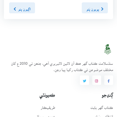
پويون پَنو
اڳيون پنو
سنڌسلامت ڪتاب گهر ھڪ آن لائين لائبريري آھي، جنھن تي 2010ع کان
مختلف موضوعن تي ڪتاب رکيا پيا وڃن.
ڳنڍجو
ڪميونٽي
ڪتاب گهر بابت
طريقيڪار
انتظامي سَٿ
عمومي سوال