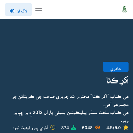
لاگ ان
شاعري
اکر ڪٿا
هي ڪتاب ”اکر ڪٿا“ محترم نند جويري صاحب جي ڪويتائن جو
مجموعو آهي.
هي ڪتاب ساهت سنڌو پبليڪيشن بمبئي پاران 2012ع ۾ ڇپايو
ويو.
4.5/5.0
6048
874
آخري ڀيرو اپڊيٽ ٿيو: