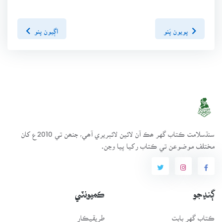
پويون پَنو
اڳيون پنو
سنڌسلامت ڪتاب گهر ھڪ آن لائين لائبريري آھي، جنھن تي 2010ع کان
مختلف موضوعن تي ڪتاب رکيا پيا وڃن.
ڳنڍجو
ڪميونٽي
ڪتاب گهر بابت
طريقيڪار