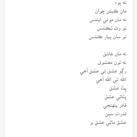
مان ڪيئن چوان
ته مان موٽي ايندس
تو وٽ ٽڪندس
تو سان پيار ڪندس
نه مان عاشق
نه تون معشوق
رڳو عشق ئي عشق آهي
الله ئي الله آهي
ڀِٽُ عشق
ڀٽائي عشق
قادر پنهنجي
قدرت سين
عشق ماڻي عشق ۾