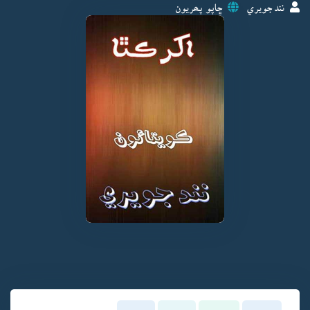
نند جويري
ڇاپو پھريون