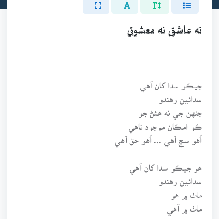
نه عاشق نه معشوق
جيڪو سدا کان آهي
سدائين رهندو
جنهن جي نه هئڻ جو
ڪو امڪان موجود ناهي
اُهو سچ آهي ... اُهو حق آهي
هو جيڪو سدا کان آهي
سدائين رهندو
ماٺ ۾ هو
ماٺ ۾ آهي
ماٺ ۾ رهندو