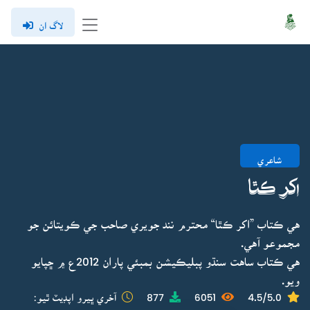
لاگ ان
شاعري
اکر ڪٿا
هي ڪتاب ”اکر ڪٿا“ محترم نند جويري صاحب جي ڪويتائن جو
مجموعو آهي.
هي ڪتاب ساهت سنڌو پبليڪيشن بمبئي پاران 2012ع ۾ ڇپايو
ويو.
4.5/5.0
6051
877
آخري ڀيرو اپڊيٽ ٿيو: