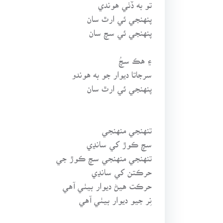
تو به ڏٺي هوندي
پنهنجي ئي ارٿ سان
پنهنجي ئي سچ سان
۽ هڪ سچُ
سرجاتا ديوار جو به هوندو
پنهنجي ئي ارٿ سان
تنهنجي منهنجي
سچ ڪوڙ کي سانڍي
تنهنجي منهنجي سچ ڪوڙ جي
حرڪتن کي سانڍي
حرڪت هيڻ ديوار بيٺي آهي
نِر جيو ديوار بيٺي آهي