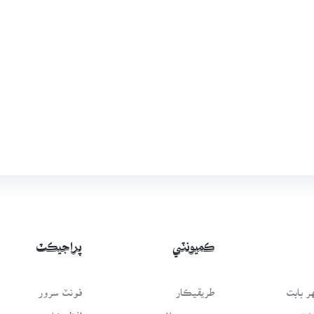
ڪميونٽي
پراجيڪٽ
 بابت
طريقيڪار
فونٽ سرور
سَٿ
عمومي سوال
لفظيڪار