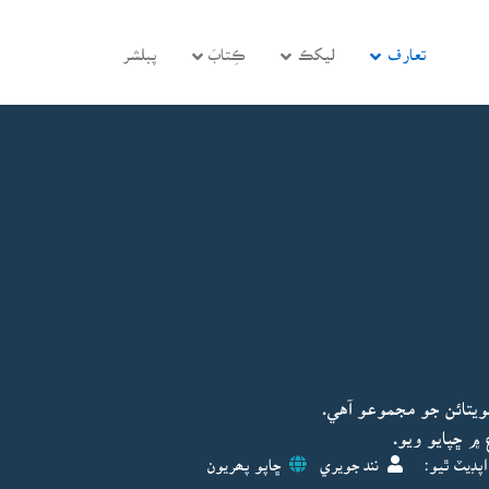
تعارف
ليکڪ
ڪِتابَ
پبلشر
يتائن جو مجموعو آهي.
پڊيٽ ٿيو:
نند جويري
ڇاپو پھريون