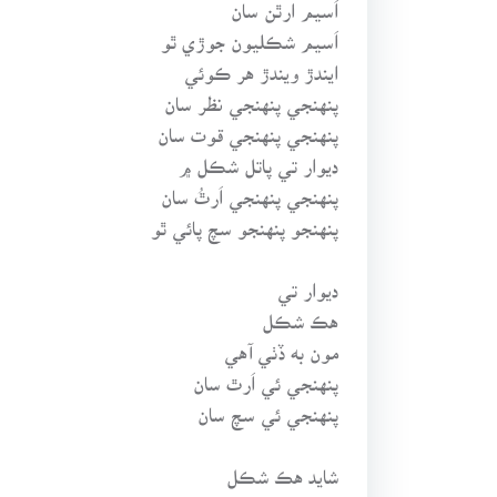
اَسيم ارٿن سان
اَسيم شڪليون جوڙي ٿو
ايندڙ ويندڙ هر ڪوئي
پنهنجي پنهنجي نظر سان
پنهنجي پنهنجي قوت سان
ديوار تي پاتل شڪل ۾
پنهنجي پنهنجي اَرٿُ سان
پنهنجو پنهنجو سچ پائي ٿو
ديوار تي
هڪ شڪل
مون به ڏٺي آهي
پنهنجي ئي اَرٿ سان
پنهنجي ئي سچ سان
شايد هڪ شڪل