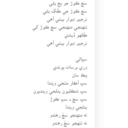
سچ ڪوڙ جو ٻج بڻي
سچ ڪوڙ جي ڪُکَ بڻي
نرجيو ديوار بيٺي آهي
تنهنجي منهنجي سچ ڪوڙَ کي
ڪُلهو ڏيندي
نرجيو ديوار بيٺي آهي
سڀاڻي
وري برسات پوندي
پڪ سان
سڀ آڪار مٽجي ويندا
سڀ شڪليون بدلجي وينديون
سڀ سچ ـــ سڀ ڪوڙَ
بدلجي ويندا
نه منهنجو سَچُ رهندو
نه تنهجو سَچُ رهندو