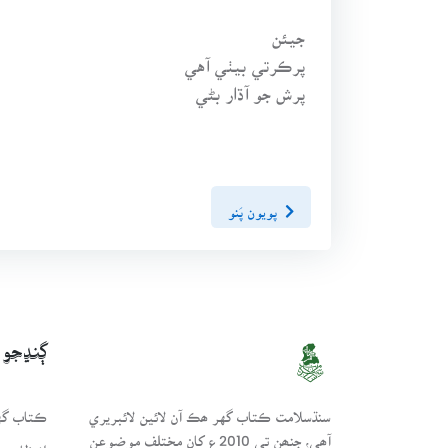
جيئن
پرڪرتي بيٺي آهي
پرش جو آڌار بڻي
پويون پَنو
ڳنڍجو
سنڌسلامت ڪتاب گهر ھڪ آن لائين لائبريري
ڪتاب گهر
آھي، جنھن تي 2010ع کان مختلف موضوعن
انتظامي 